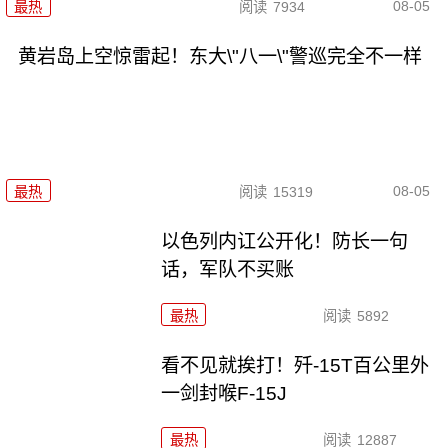
08-05
最热
阅读
7934
黄岩岛上空惊雷起！东大\"八一\"警巡完全不一样
08-05
最热
阅读
15319
以色列内讧公开化！防长一句
话，军队不买账
最热
阅读
5892
看不见就挨打！歼-15T百公里外
一剑封喉F-15J
最热
阅读
12887