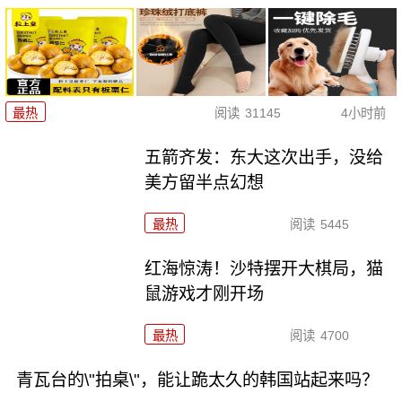
最热
阅读
31145
4小时前
五箭齐发：东大这次出手，没给
美方留半点幻想
最热
阅读
5445
红海惊涛！沙特摆开大棋局，猫
鼠游戏才刚开场
最热
阅读
4700
青瓦台的\"拍桌\"，能让跪太久的韩国站起来吗？