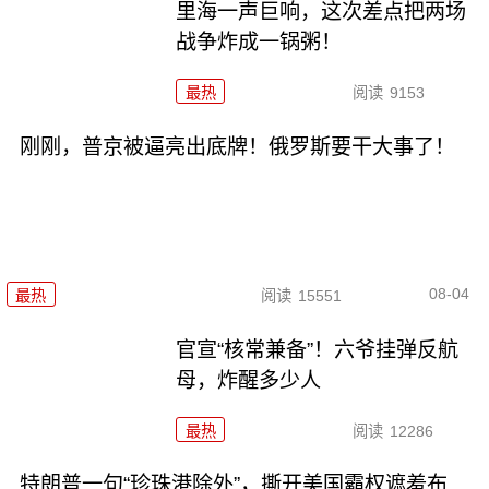
里海一声巨响，这次差点把两场
战争炸成一锅粥！
最热
阅读
9153
刚刚，普京被逼亮出底牌！俄罗斯要干大事了！
08-04
最热
阅读
15551
官宣“核常兼备”！六爷挂弹反航
母，炸醒多少人
最热
阅读
12286
特朗普一句“珍珠港除外”，撕开美国霸权遮羞布