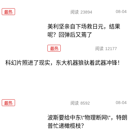
08-04
最热
阅读
23894
美利坚亲自下场救日元，结果
呢？回弹后又蔫了
最热
阅读
12177
科幻片照进了现实，东大机器狼驮着武器冲锋！
08-04
最热
阅读
8592
波斯要给中东\"物理断网\"，特朗
普忙递橄榄枝？