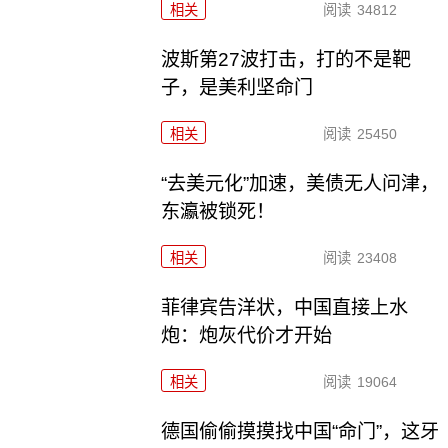
相关
阅读
34812
波斯第27波打击，打的不是靶
子，是美利坚命门
相关
阅读
25450
“去美元化”加速，美债无人问津，
东瀛被锁死！
相关
阅读
23408
菲律宾告洋状，中国直接上水
炮：炮灰代价才开始
相关
阅读
19064
德国偷偷摸摸找中国“命门”，这牙