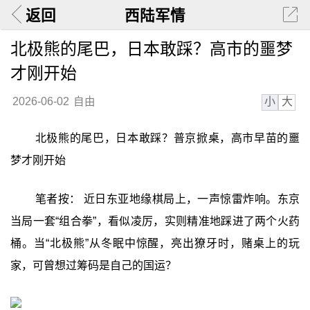
返回
西陆军情
北极熊的尾巴，日本敢踩？高市的噩梦
才刚开始
小
大
2026-06-02
自由
北极熊的尾巴，日本敢踩？普京掀桌，高市早苗的噩
梦才刚开始
笔者按： 近日东亚地缘棋局上，一声惊雷炸响。东京
当局一套“组合拳”，看似凌厉，实则精准地踩进了两个火药
桶。当“北极熊”从冬眠中惊醒，亮出獠牙时，赌桌上的玩
家，可曾想过筹码是自己的国运？