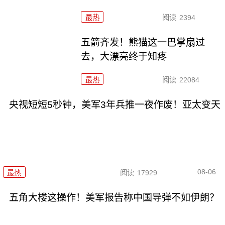
最热
阅读
2394
五箭齐发！熊猫这一巴掌扇过
去，大漂亮终于知疼
最热
阅读
22084
央视短短5秒钟，美军3年兵推一夜作废！亚太变天
08-06
最热
阅读
17929
五角大楼这操作！美军报告称中国导弹不如伊朗？