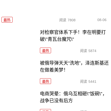
08-06
最热
阅读
7808
对检察官体系下手！李在明要打
破\"青瓦台魔咒\"
最热
阅读
5874
被俄导弹天天“洗地”，泽连斯基还
在做着美梦！
最热
阅读
5441
电商哭晕：俄乌互相砸\"饭碗\"，
战争已没有后方