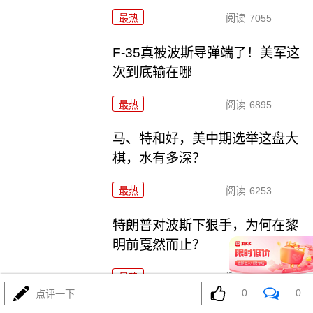
最热
阅读
7055
F-35真被波斯导弹端了！美军这
次到底输在哪
最热
阅读
6895
马、特和好，美中期选举这盘大
棋，水有多深？
最热
阅读
6253
特朗普对波斯下狠手，为何在黎
明前戛然而止？
最热
阅读
4423
0
0
点评一下
055要迎来最强对手？东瀛万吨新