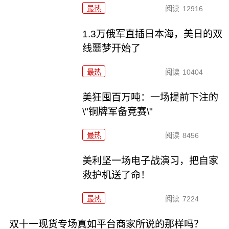
最热
阅读
12916
1.3万俄军直插日本海，美日的双
线噩梦开始了
最热
阅读
10404
美狂囤百万吨：一场提前下注的
\"铜牌军备竞赛\"
最热
阅读
8456
美利坚一场电子战演习，把自家
救护机送了命！
最热
阅读
7224
双十一现货专场真如平台商家所说的那样吗？