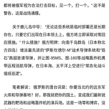
都将被俄军视为合法打击目标，见一个，打一个。” 这不是
警告，这是战场通牒。
关于鹿儿岛中导： “无论这些系统是临时部署还是长期
存在，只要它们出现在日本领土上，俄方将立即采取对等回
应措施。” 什么措施？俄方明牌：向南千岛群岛（日本称北
方四岛）增派最先进的“伊斯坎德尔-M”战术导弹系统和“锆
石”高超音速导弹，并让图-95MS、图-160等战略轰炸机携
带远程巡航导弹，在日本海、太平洋上空进行“常态化战斗
值班巡逻”。
笔者解读： 俄罗斯的潜台词是：你要当北约的远东军
火库和导弹基地？好，那我就把你的国土，变成我们最新锐
武器的靶场和战略轰炸机的演兵场。这是一场零和博弈，没