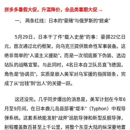
拼多多暑假大促，升温降价，全品类暑期大促 →
一、 两条红线：日本的“豪赌”与俄罗斯的“掀桌”
5月29日，日本干了件“载入史册”的事：豪掷22亿日
元，首次通过北约框架，向乌克兰提供致命性军事装备。这
绝非简单的“人道主义援助”，而是一次彻底撕下伪装、选边
站队的战略宣誓。与此同时，4名日本自卫队员直飞德国，
角色是“协调员”，实质是嵌入美军对乌军援的指挥链条，完
成了从“出钱”到“出人”的关键一跃。
这还没完。几乎同步爆出的消息是，美军计划在今年6
月至9月间，在日本鹿儿岛县部署“堤丰”（Typhon）中程导
弹系统。这套系统能发射“战斧”巡航导弹和新型反舰导弹，
射程覆盖数百甚至上千公里，将整个东亚大陆的纵深要地置