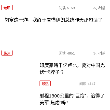
最热
阅读
5159
3小时前
胡塞这一炸，我终于看懂伊朗总统昨天那句话了
最热
阅读
4851
3小时前
印度豪赌千亿卢比，要对中国光
伏“卡脖子”？
最热
阅读
4147
射程1800公里的“巨炮”，治得了
美军“焦虑”吗？