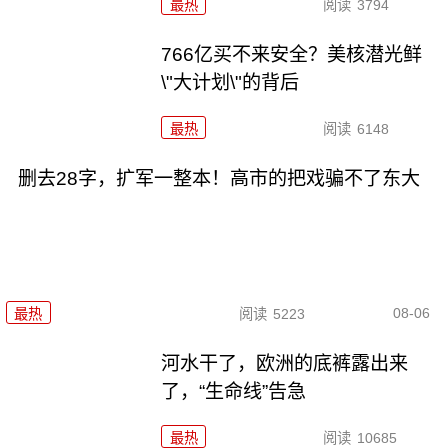
最热
阅读
3794
766亿买不来安全？美核潜光鲜
\"大计划\"的背后
最热
阅读
6148
删去28字，扩军一整本！高市的把戏骗不了东大
08-06
最热
阅读
5223
河水干了，欧洲的底裤露出来
了，“生命线”告急
最热
阅读
10685