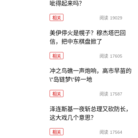
呲得起来吗？
相关
阅读
19029
美伊停火是幌子？穆杰塔巴回
信，把中东棋盘掀了
相关
阅读
17605
冲之鸟礁一声炮响，高市早苗的
\"岛链梦\"碎一地
相关
阅读
17587
泽连斯基一夜斩总理又砍防长，
这大戏几个意思？
相关
阅读
17564