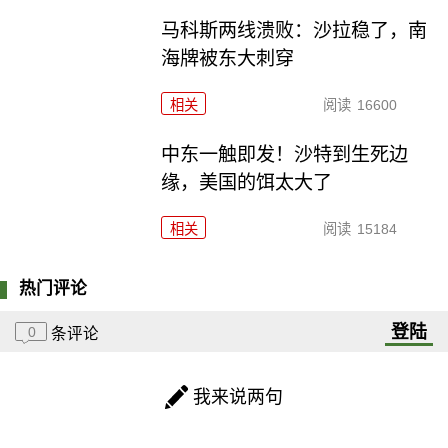
马科斯两线溃败：沙拉稳了，南
海牌被东大刺穿
相关
阅读
16600
中东一触即发！沙特到生死边
缘，美国的饵太大了
相关
阅读
15184
热门评论
登陆
0
条评论
我来说两句