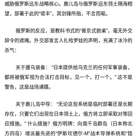
威胁俄罗斯远东战略核心。鹿儿岛与俄罗斯远东领土隔海相
望，部署于此的“堤丰”，其剑锋所指，不言而喻。
俄罗斯的反应，是教科书式的“普京式掀桌”，毫无外交
辞令的遮掩。外交部发言人扎哈罗娃的声明，充满了冰冷的
杀气：
关于援乌装备： “日本提供给乌克兰的任何军事装备，
都将被俄军视为合法打击目标，见一个，打一个。” 这不是
警告，这是战场通牒。
关于鹿儿岛中导： “无论这些系统是临时部署还是长期
存在，只要它们出现在日本领土上，俄方将立即采取对等回
应措施。” 什么措施？俄方明牌：向南千岛群岛（日本称北
方四岛）增派最先进的“伊斯坎德尔-M”战术导弹系统和“锆