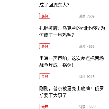
成了回流东大？
最热
阅读
7509
扎胖摊牌：乌克兰的\"北约梦\"为
何成了一地鸡毛？
最热
阅读
4538
里海一声巨响，这次差点把两场
战争炸成一锅粥！
最热
阅读
9215
刚刚，普京被逼亮出底牌！俄罗
斯要干大事了！
最热
阅读
15636