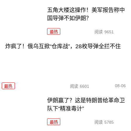
五角大楼这操作！美军报告称中
国导弹不如伊朗？
最热
阅读
9651
炸疯了！俄乌互掀“仓库战”，28枚导弹全拦不住
08-06
最热
阅读
6601
伊朗赢了？这是特朗普给革命卫
队下“精准毒计”
最热
阅读
5785