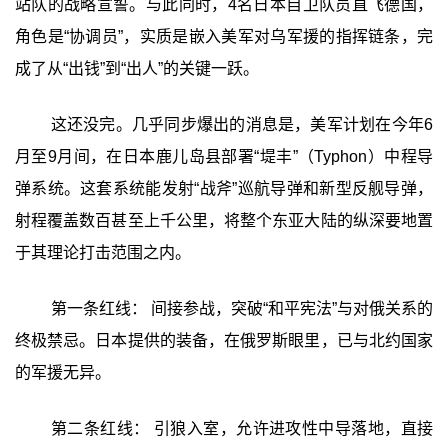
站队的战略宣誓。与此同时，4名日本自卫队员直飞德国，
角色是“协调员”，实质是嵌入美军对乌军援的指挥链条，完
成了从“出钱”到“出人”的关键一跃。
这还没完。几乎同步爆出的消息是，美军计划在今年6
月至9月间，在日本鹿儿岛县部署“堤丰”（Typhon）中程导
弹系统。这套系统能发射“战斧”巡航导弹和新型反舰导弹，
射程覆盖数百甚至上千公里，将整个东亚大陆的纵深要地置
于其理论打击范围之内。
第一条红线： 间接参战，突破“和平宪法”与对俄关系的
终极禁忌。日本提供的装备，在俄罗斯眼里，已与北约国家
的军援无异。
第二条红线： 引狼入室，允许进攻性中导落地，直接