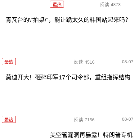
最热
阅读
4873
青瓦台的\"拍桌\"，能让跪太久的韩国站起来吗？
08-07
最热
阅读
4516
莫迪开大！砸碎印军17个司令部，重组指挥结构
08-07
最热
阅读
7156
美空管漏洞再暴露！特朗普专机