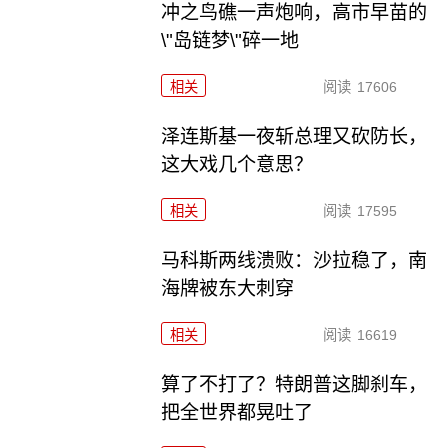
冲之鸟礁一声炮响，高市早苗的
\"岛链梦\"碎一地
相关
阅读
17606
泽连斯基一夜斩总理又砍防长，
这大戏几个意思？
相关
阅读
17595
马科斯两线溃败：沙拉稳了，南
海牌被东大刺穿
相关
阅读
16619
算了不打了？特朗普这脚刹车，
把全世界都晃吐了