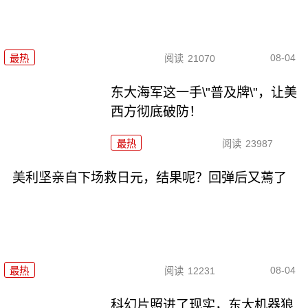
08-04
最热
阅读
21070
东大海军这一手\"普及牌\"，让美
西方彻底破防！
最热
阅读
23987
美利坚亲自下场救日元，结果呢？回弹后又蔫了
08-04
最热
阅读
12231
科幻片照进了现实，东大机器狼