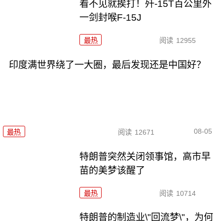
看不见就挨打！歼-15T百公里外
一剑封喉F-15J
最热
阅读
12955
印度满世界绕了一大圈，最后发现还是中国好？
08-05
最热
阅读
12671
特朗普突然关闭领事馆，高市早
苗的美梦该醒了
最热
阅读
10714
特朗普的制造业\"回流梦\"，为何