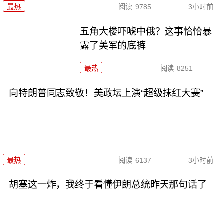
最热
阅读
9785
3小时前
五角大楼吓唬中俄？这事恰恰暴
露了美军的底裤
最热
阅读
8251
向特朗普同志致敬！美政坛上演“超级抹红大赛”
最热
阅读
6137
3小时前
胡塞这一炸，我终于看懂伊朗总统昨天那句话了