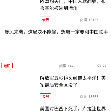
欧盟想关门，中国人就翻墙，布
鲁塞尔被逼到墙角
最热
阅读
16187
暴风来袭，这局决不能输，想赢一定要和中国联手
08-05
最热
阅读
14726
解放军五秒镜头颠覆太平洋！美
军最后安全区没了
最热
阅读
13558
美国对巴西下死手，卢拉让世界