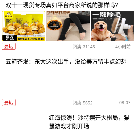
双十一现货专场真如平台商家所说的那样吗？
最热
阅读
31145
4小时前
五箭齐发：东大这次出手，没给美方留半点幻想
08-07
最热
阅读
5652
红海惊涛！沙特摆开大棋局，猫
鼠游戏才刚开场