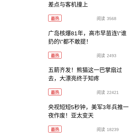
差点与客机撞上
最热
阅读
3568
广岛核爆81年，高市早苗连\"谁
扔的\"都不敢提！
最热
阅读
2493
五箭齐发！熊猫这一巴掌扇过
去，大漂亮终于知疼
最热
阅读
22421
央视短短5秒钟，美军3年兵推一
夜作废！亚太变天
最热
阅读
18239