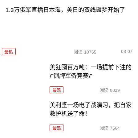
1.3万俄军直插日本海，美日的双线噩梦开始了
08-07
最热
阅读
10765
美狂囤百万吨：一场提前下注的
\"铜牌军备竞赛\"
最热
阅读
8829
美利坚一场电子战演习，把自家
救护机送了命！
最热
阅读
7564