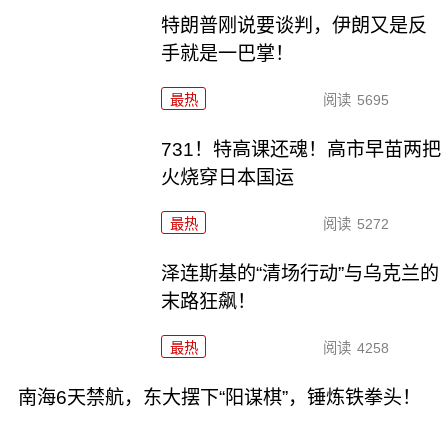
特朗普刚说要谈判，伊朗又是反
手就是一巴掌！
最热
阅读
5695
731！特高课还魂！高市早苗两把
火烧穿日本国运
最热
阅读
5272
泽连斯基的“清场行动”与乌克兰的
末路狂飙！
最热
阅读
4258
南海6天禁航，东大摆下“阳谋棋”，锤炼铁拳头！