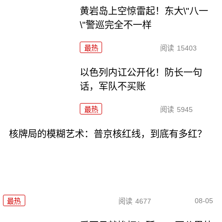
黄岩岛上空惊雷起！东大\"八一
\"警巡完全不一样
最热
阅读
15403
以色列内讧公开化！防长一句
话，军队不买账
最热
阅读
5945
核牌局的模糊艺术：普京核红线，到底有多红？
08-05
最热
阅读
4677