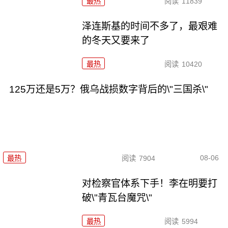
最热
阅读
11839
泽连斯基的时间不多了，最艰难
的冬天又要来了
最热
阅读
10420
125万还是5万？俄乌战损数字背后的\"三国杀\"
08-06
最热
阅读
7904
对检察官体系下手！李在明要打
破\"青瓦台魔咒\"
最热
阅读
5994