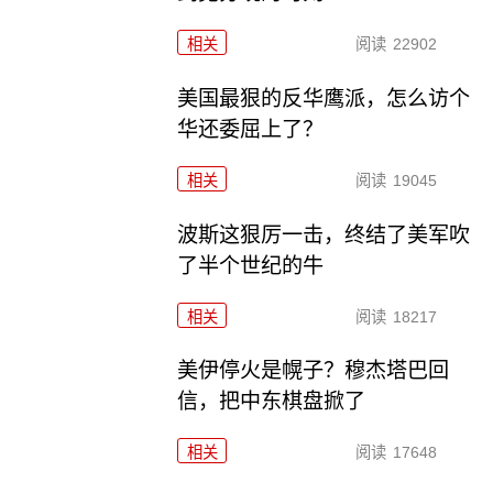
相关
阅读
22902
美国最狠的反华鹰派，怎么访个
华还委屈上了？
相关
阅读
19045
波斯这狠厉一击，终结了美军吹
了半个世纪的牛
相关
阅读
18217
美伊停火是幌子？穆杰塔巴回
信，把中东棋盘掀了
相关
阅读
17648