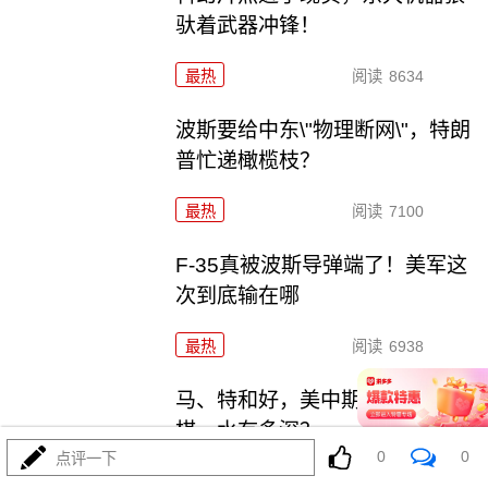
驮着武器冲锋！
最热
阅读
8634
波斯要给中东\"物理断网\"，特朗
普忙递橄榄枝？
最热
阅读
7100
F-35真被波斯导弹端了！美军这
次到底输在哪
最热
阅读
6938
马、特和好，美中期选举这盘大
棋，水有多深？
0
0
点评一下
最热
阅读
6299