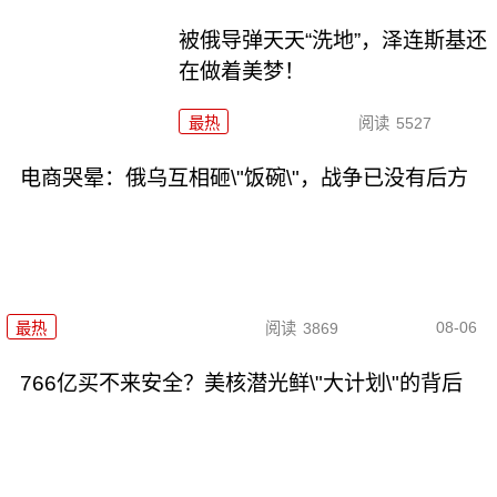
被俄导弹天天“洗地”，泽连斯基还
在做着美梦！
最热
阅读
5527
电商哭晕：俄乌互相砸\"饭碗\"，战争已没有后方
08-06
最热
阅读
3869
766亿买不来安全？美核潜光鲜\"大计划\"的背后