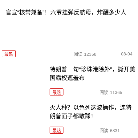
官宣“核常兼备”！六爷挂弹反航母，炸醒多少人
08-04
最热
阅读
12358
特朗普一句“珍珠港除外”，撕开美
国霸权遮羞布
最热
阅读
11365
灭人种？以色列这波操作，连特
朗普面子都敢踩！
最热
阅读
6831