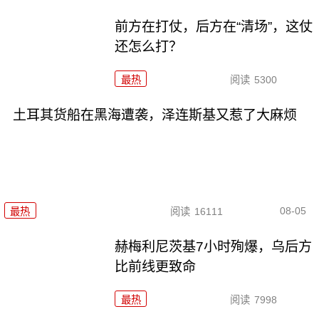
前方在打仗，后方在“清场”，这仗
还怎么打？
最热
阅读
5300
土耳其货船在黑海遭袭，泽连斯基又惹了大麻烦
08-05
最热
阅读
16111
赫梅利尼茨基7小时殉爆，乌后方
比前线更致命
最热
阅读
7998