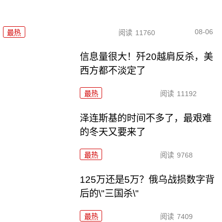
08-06
最热
阅读
11760
信息量很大！歼20越肩反杀，美
西方都不淡定了
最热
阅读
11192
泽连斯基的时间不多了，最艰难
的冬天又要来了
最热
阅读
9768
125万还是5万？俄乌战损数字背
后的\"三国杀\"
最热
阅读
7409