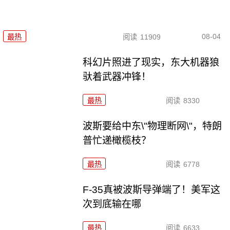
08-04
最热
阅读
11909
科幻片照进了现实，东大机器狼
驮着武器冲锋！
最热
阅读
8330
波斯要给中东\"物理断网\"，特朗
普忙递橄榄枝？
最热
阅读
6778
F-35真被波斯导弹端了！美军这
次到底输在哪
最热
阅读
6633