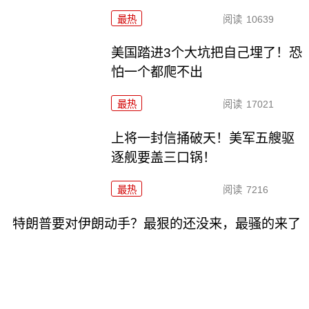
最热
阅读
10639
美国踏进3个大坑把自己埋了！恐
怕一个都爬不出
最热
阅读
17021
上将一封信捅破天！美军五艘驱
逐舰要盖三口锅！
最热
阅读
7216
特朗普要对伊朗动手？最狠的还没来，最骚的来了