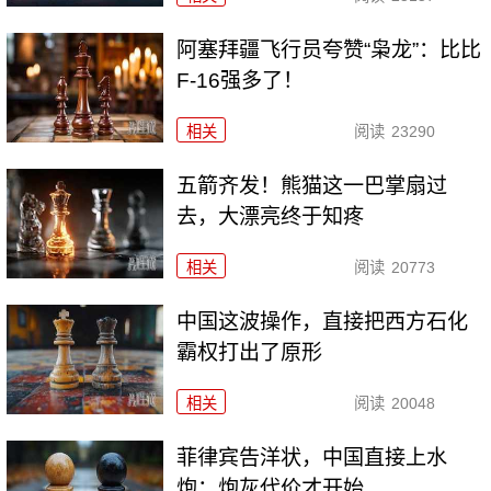
阿塞拜疆飞行员夸赞“枭龙”：比比
F-16强多了！
相关
阅读
23290
五箭齐发！熊猫这一巴掌扇过
去，大漂亮终于知疼
相关
阅读
20773
中国这波操作，直接把西方石化
霸权打出了原形
相关
阅读
20048
菲律宾告洋状，中国直接上水
炮：炮灰代价才开始