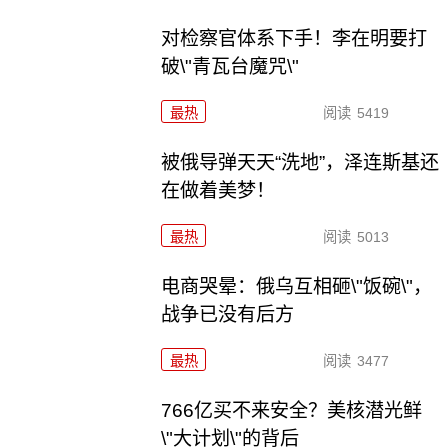
对检察官体系下手！李在明要打
破\"青瓦台魔咒\"
最热
阅读
5419
被俄导弹天天“洗地”，泽连斯基还
在做着美梦！
最热
阅读
5013
电商哭晕：俄乌互相砸\"饭碗\"，
战争已没有后方
最热
阅读
3477
766亿买不来安全？美核潜光鲜
\"大计划\"的背后