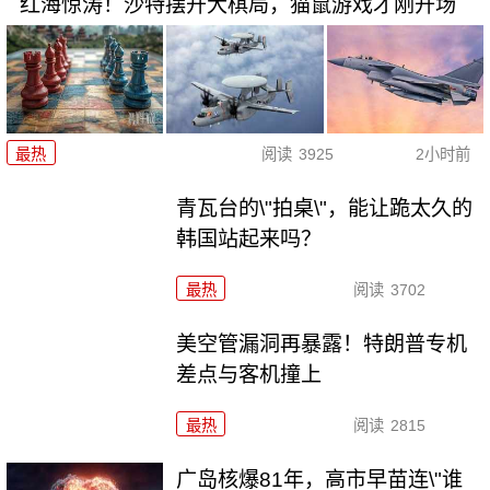
红海惊涛！沙特摆开大棋局，猫鼠游戏才刚开场
最热
阅读
3925
2小时前
青瓦台的\"拍桌\"，能让跪太久的
韩国站起来吗？
最热
阅读
3702
美空管漏洞再暴露！特朗普专机
差点与客机撞上
最热
阅读
2815
广岛核爆81年，高市早苗连\"谁