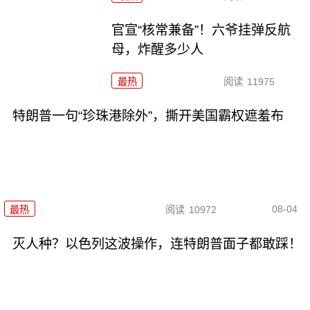
官宣“核常兼备”！六爷挂弹反航
母，炸醒多少人
最热
阅读
11975
特朗普一句“珍珠港除外”，撕开美国霸权遮羞布
08-04
最热
阅读
10972
灭人种？以色列这波操作，连特朗普面子都敢踩！