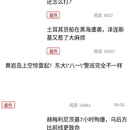
还怎么打？
最热
阅读
4922
土耳其货船在黑海遭袭，泽连斯
基又惹了大麻烦
最热
阅读
15697
黄岩岛上空惊雷起！东大\"八一\"警巡完全不一样
08-05
最热
阅读
14961
赫梅利尼茨基7小时殉爆，乌后方
比前线更致命