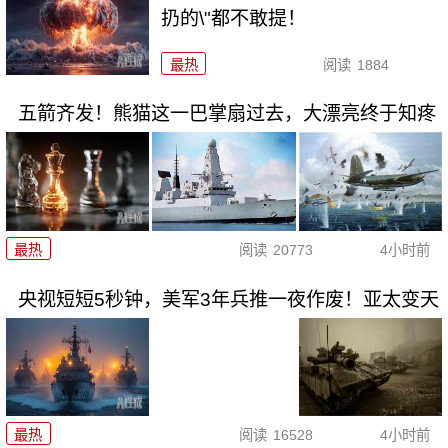
扔的\"都不敢提！
最热
阅读
1884
五箭齐发！熊猫这一巴掌扇过去，大漂亮终于知疼
最热
阅读
20773
4小时前
央视短短5秒钟，美军3年兵推一夜作废！亚太变天
最热
阅读
16528
4小时前