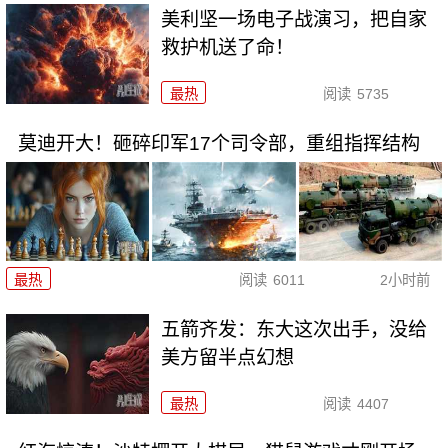
美利坚一场电子战演习，把自家
救护机送了命！
最热
阅读
5735
莫迪开大！砸碎印军17个司令部，重组指挥结构
最热
阅读
6011
2小时前
五箭齐发：东大这次出手，没给
美方留半点幻想
最热
阅读
4407