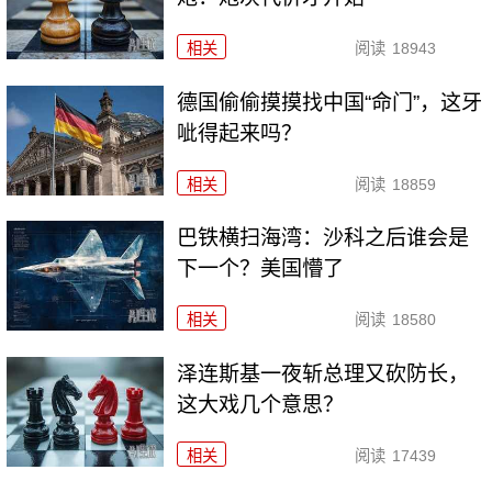
相关
阅读
18943
德国偷偷摸摸找中国“命门”，这牙
呲得起来吗？
相关
阅读
18859
巴铁横扫海湾：沙科之后谁会是
下一个？美国懵了
相关
阅读
18580
泽连斯基一夜斩总理又砍防长，
这大戏几个意思？
相关
阅读
17439