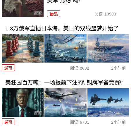
美军“焦虑”吗？
最热
阅读
10903
1.3万俄军直插日本海，美日的双线噩梦开始了
最热
阅读
8632
2小时前
美狂囤百万吨：一场提前下注的\"铜牌军备竞赛\"
最热
阅读
6781
2小时前