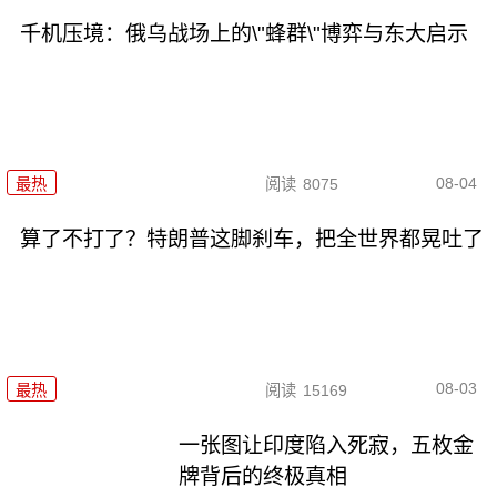
千机压境：俄乌战场上的\"蜂群\"博弈与东大启示
08-04
最热
阅读
8075
算了不打了？特朗普这脚刹车，把全世界都晃吐了
08-03
最热
阅读
15169
一张图让印度陷入死寂，五枚金
牌背后的终极真相