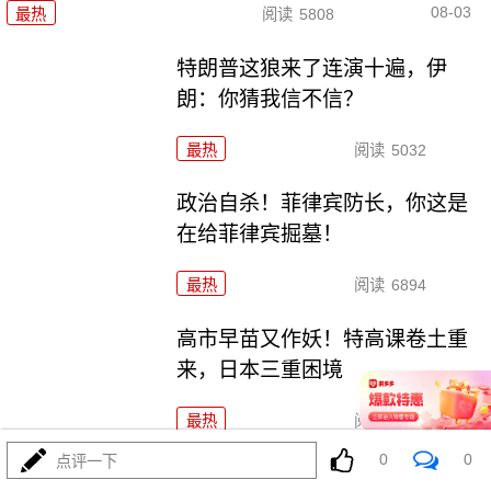
08-03
最热
阅读
5808
特朗普这狼来了连演十遍，伊
朗：你猜我信不信？
最热
阅读
5032
政治自杀！菲律宾防长，你这是
在给菲律宾掘墓！
最热
阅读
6894
高市早苗又作妖！特高课卷土重
来，日本三重困境
最热
阅读
4411
0
0
点评一下
央视：空警600横空出世，美航母