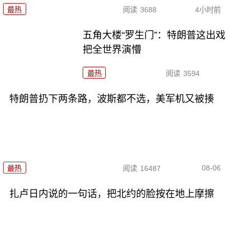
最热
阅读
3688
4小时前
五角大楼“罗生门”：特朗普这出戏
把全世界演懵
最热
阅读
3594
特朗普扔下两条路，波斯都不选，美军机又被揍
08-06
最热
阅读
16487
扎卢日内说的一句话，把北约的脸按在地上摩擦