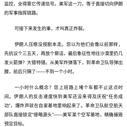
监控，全得靠它传递信号。美军这一刀，等于直接切向伊朗
的军事指挥链路。
可接下来发生的事，才叫真正炸裂。
伊朗人压根没按剧本走。您以为他们会像以前那样，
先抗议个三五天，再放个狠话，最后象征性地往沙漠里扔几
发火箭弹？大错特错。从美军炸弹落下，到革命卫队导弹出
膛，前后只隔了——不到一个小时。
一小时什么概念？您上班路上堵个车都不止这点时
间。伊朗人的反击速度快到美军还没来得及庆祝“任务成
功”，爆炸声就在自家基地里响起来了。革命卫队航空航天
部队直接锁定“侵略源头”——美军某个空军基地，精确摧毁
预定目标。