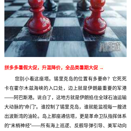
拼多多暑假大促，升温降价，全品类暑期大促 →
您别小看这座塔。锡里克岛的位置有多要命？它死死
卡在霍尔木兹海峡的入口处，边上就是伊朗最重要的军港
——阿巴斯港。说白了，这地方就是伊朗掐住全球石油运输
大动脉的“命门”。谁控制了锡里克岛，谁就能监视每一艘进
出波斯湾的油轮。岛上那座通信塔，更是革命卫队指挥体系
的“末梢神经”——所有海上巡逻、反舰导弹引导、美军动向