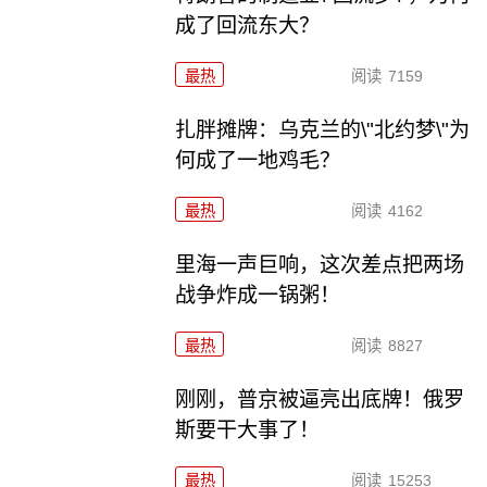
成了回流东大？
最热
阅读
7159
扎胖摊牌：乌克兰的\"北约梦\"为
何成了一地鸡毛？
最热
阅读
4162
里海一声巨响，这次差点把两场
战争炸成一锅粥！
最热
阅读
8827
刚刚，普京被逼亮出底牌！俄罗
斯要干大事了！
最热
阅读
15253