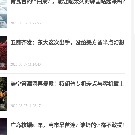
青瓦台的\"拍桌\"，能让跪太久的韩国站起来吗？
2026-08-07 11:22:56
五箭齐发：东大这次出手，没给美方留半点幻想
2026-08-07 11:14:46
美空管漏洞再暴露！特朗普专机差点与客机撞上
2026-08-07 11:03:17
广岛核爆81年，高市早苗连\"谁扔的\"都不敢提！