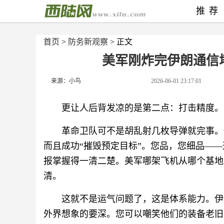
推荐
首页
>
防务新观察
> 正文
美军刚炸完伊朗通信
来源：小鸟
2026-06-01 23:17:01
更让人后背发凉的是第二点：打击精度。
革命卫队可不是胡乱射几枚导弹就完事。
而且成功“摧毁预定目标”。您品，您细品—
报掌握得一清二楚。美军哪架飞机从哪个基地
清。
这就不是运气问题了，这是体系能力。伊
外界想象的要深。您可以嘲笑他们的装备老旧