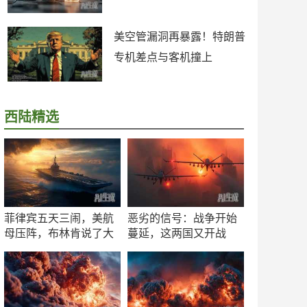
美空管漏洞再暴露！特朗普
专机差点与客机撞上
西陆精选
菲律宾五天三闹，美航
恶劣的信号：战争开始
母压阵，布林肯说了大
蔓延，这两国又开战
实话
了！