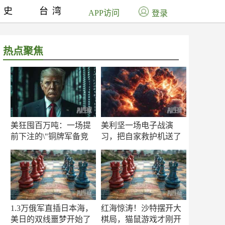
历史
台湾
APP访问
登录
热点聚焦
美狂囤百万吨：一场提
美利坚一场电子战演
前下注的\"铜牌军备竞
习，把自家救护机送了
赛\"
命！
1.3万俄军直插日本海，
红海惊涛！沙特摆开大
美日的双线噩梦开始了
棋局，猫鼠游戏才刚开