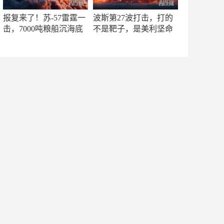
报复来了！苏-57雷霆一
波斯第27波打击，打的
击，7000吨粮船沉海底
不是靶子，是美利坚命
门