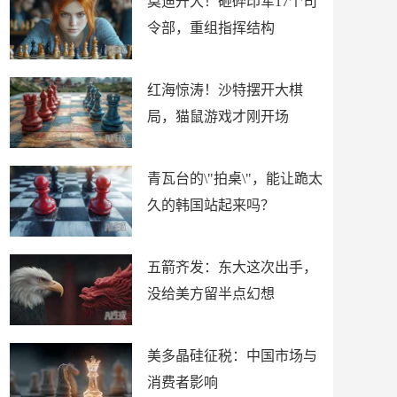
莫迪开大！砸碎印军17个司
令部，重组指挥结构
红海惊涛！沙特摆开大棋
局，猫鼠游戏才刚开场
青瓦台的\"拍桌\"，能让跪太
久的韩国站起来吗？
五箭齐发：东大这次出手，
没给美方留半点幻想
美多晶硅征税：中国市场与
消费者影响