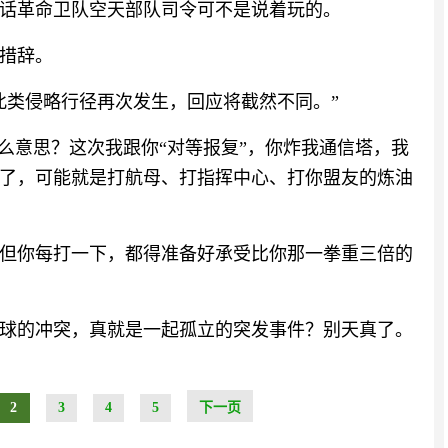
话革命卫队空天部队司令可不是说着玩的。
措辞。
此类侵略行径再次发生，回应将截然不同。”
么意思？这次我跟你“对等报复”，你炸我通信塔，我
了，可能就是打航母、打指挥中心、打你盟友的炼油
但你每打一下，都得准备好承受比你那一拳重三倍的
球的冲突，真就是一起孤立的突发事件？别天真了。
2
3
4
5
下一页