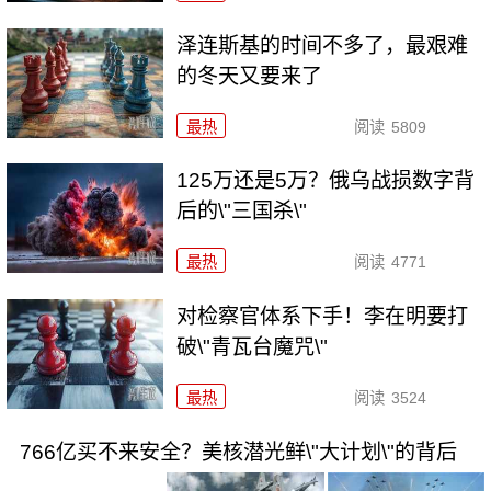
泽连斯基的时间不多了，最艰难
的冬天又要来了
最热
阅读
5809
125万还是5万？俄乌战损数字背
后的\"三国杀\"
最热
阅读
4771
对检察官体系下手！李在明要打
破\"青瓦台魔咒\"
最热
阅读
3524
766亿买不来安全？美核潜光鲜\"大计划\"的背后