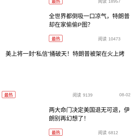
最热
阅读
18957
全世界都倒吸一口凉气，特朗普
却在家偷偷P图？
最热
阅读
10473
美上将一封“私信”捅破天！特朗普被架在火上烤
08-02
最热
阅读
9139
两大命门决定美国退无可退，伊
朗别再幻想了！
最热
阅读
6812