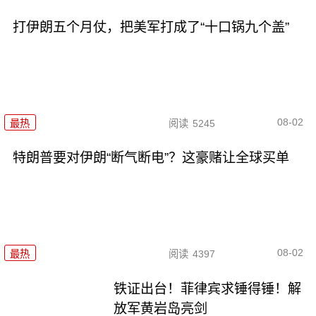
打伊朗五个月仗，把美军打成了“十口锅九个盖”
08-02
最热
阅读
5245
特朗普要对伊朗“断气断电”？这豪赌让全球买单
08-02
最热
阅读
4397
铁证出台！菲律宾求锤得锤！解
放军黄岩岛亮剑