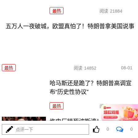
最热
阅读
21884
五万人一夜破城，欧盟真怕了！特朗普拿美国说事
08-01
最热
阅读
14852
哈马斯还是跪了？特朗普高调宣
布“历史性协议”
最热
阅读
10323
炸电厂锁死波斯湾！特朗普要对
0
0
伊朗下死手了？
点评一下