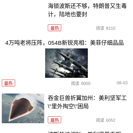
海锁波斯还不够，特朗普又生毒
计，陆地也要封
最热
阅读
8210
4万吨老将压阵，054B新锐亮相：美菲仔细品品
08-03
最热
阅读
8000
吞金巨兽折翼加州：美利坚军工
\"里外掏空\"困局
最热
阅读
6052