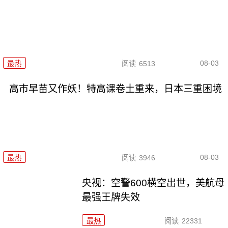
08-03
最热
阅读
6513
高市早苗又作妖！特高课卷土重来，日本三重困境
08-03
最热
阅读
3946
央视：空警600横空出世，美航母
最强王牌失效
最热
阅读
22331