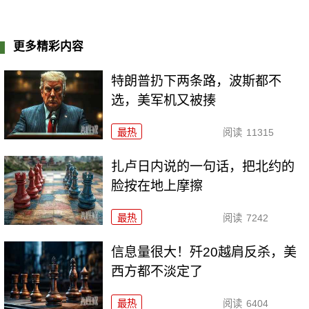
更多精彩内容
特朗普扔下两条路，波斯都不
选，美军机又被揍
最热
阅读
11315
扎卢日内说的一句话，把北约的
脸按在地上摩擦
最热
阅读
7242
信息量很大！歼20越肩反杀，美
西方都不淡定了
最热
阅读
6404