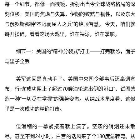
每一个细节，都像一面棱镜，折射出当今全球战略格局的深
刻位移：美国的焦虑与失算，伊朗的狡黠与韧性，以及东大
与俄罗斯那种“不战而屈人之兵”的绝顶智慧。 今天，咱们就
掰开揉碎，看看这场大戏里，谁在裸泳，谁在掌舵。
细节一：美国的“精神分裂式”打击——打完就怂，面子
与里子全丢
美军这回是真动手了。美国中央司令部事后还高调宣
布，行动“成功阻止了超过70艘油轮进出伊朗港口”，试图营
造一种“一切尽在掌握”的强势姿态。从纯战术角度看，这似
乎是一次成功的精确打击。
但滑稽的一幕紧接着就上演了。空袭的硝烟还未散
尽，甚至不到24小时，白宫的话风来了个180度急转弯。从