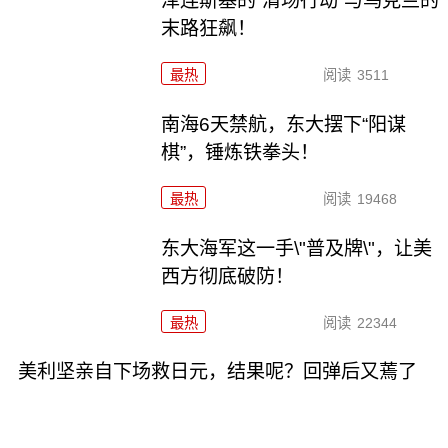
泽连斯基的“清场行动”与乌克兰的
末路狂飙！
最热
阅读
3511
南海6天禁航，东大摆下“阳谋
棋”，锤炼铁拳头！
最热
阅读
19468
东大海军这一手\"普及牌\"，让美
西方彻底破防！
最热
阅读
22344
美利坚亲自下场救日元，结果呢？回弹后又蔫了