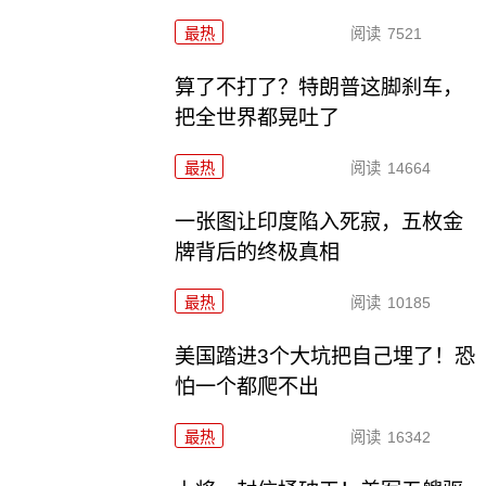
最热
阅读
7521
算了不打了？特朗普这脚刹车，
把全世界都晃吐了
最热
阅读
14664
一张图让印度陷入死寂，五枚金
牌背后的终极真相
最热
阅读
10185
美国踏进3个大坑把自己埋了！恐
怕一个都爬不出
最热
阅读
16342