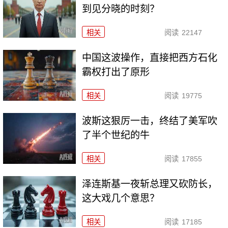
到见分晓的时刻？
相关
阅读
22147
中国这波操作，直接把西方石化
霸权打出了原形
相关
阅读
19775
波斯这狠厉一击，终结了美军吹
了半个世纪的牛
相关
阅读
17855
泽连斯基一夜斩总理又砍防长，
这大戏几个意思？
相关
阅读
17185