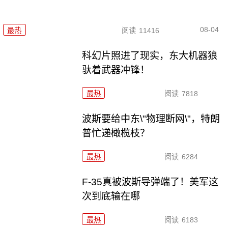
08-04
最热
阅读
11416
科幻片照进了现实，东大机器狼
驮着武器冲锋！
最热
阅读
7818
波斯要给中东\"物理断网\"，特朗
普忙递橄榄枝？
最热
阅读
6284
F-35真被波斯导弹端了！美军这
次到底输在哪
最热
阅读
6183