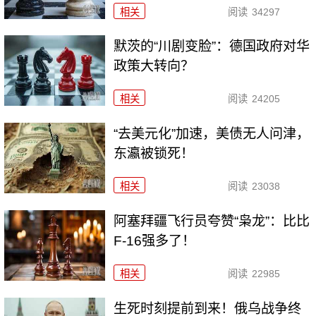
相关
阅读
34297
默茨的“川剧变脸”：德国政府对华
政策大转向？
相关
阅读
24205
“去美元化”加速，美债无人问津，
东瀛被锁死！
相关
阅读
23038
阿塞拜疆飞行员夸赞“枭龙”：比比
F-16强多了！
相关
阅读
22985
生死时刻提前到来！俄乌战争终