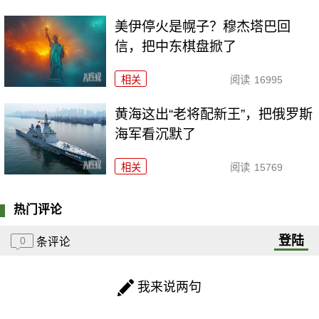
美伊停火是幌子？穆杰塔巴回
信，把中东棋盘掀了
相关
阅读
16995
黄海这出“老将配新王”，把俄罗斯
海军看沉默了
相关
阅读
15769
热门评论
登陆
0
条评论
我来说两句