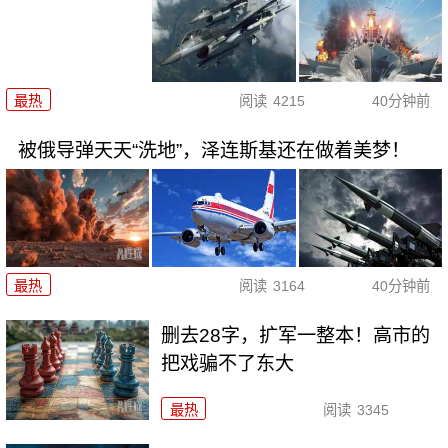
最热
阅读
4215
40分钟前
被俄导弹天天“洗地”，泽连斯基还在做着美梦！
最热
阅读
3164
40分钟前
删去28字，扩军一整本！高市的
把戏骗不了东大
最热
阅读
3345