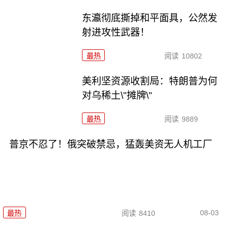
东瀛彻底撕掉和平面具，公然发
射进攻性武器！
最热
阅读
10802
美利坚资源收割局：特朗普为何
对乌稀土\"摊牌\"
最热
阅读
9889
普京不忍了！俄突破禁忌，猛轰美资无人机工厂
08-03
最热
阅读
8410