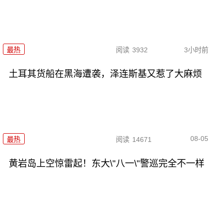
最热
阅读
3932
3小时前
土耳其货船在黑海遭袭，泽连斯基又惹了大麻烦
08-05
最热
阅读
14671
黄岩岛上空惊雷起！东大\"八一\"警巡完全不一样