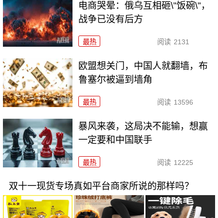
电商哭晕：俄乌互相砸\"饭碗\"，
战争已没有后方
最热
阅读
2131
欧盟想关门，中国人就翻墙，布
鲁塞尔被逼到墙角
最热
阅读
13596
暴风来袭，这局决不能输，想赢
一定要和中国联手
最热
阅读
12225
双十一现货专场真如平台商家所说的那样吗？