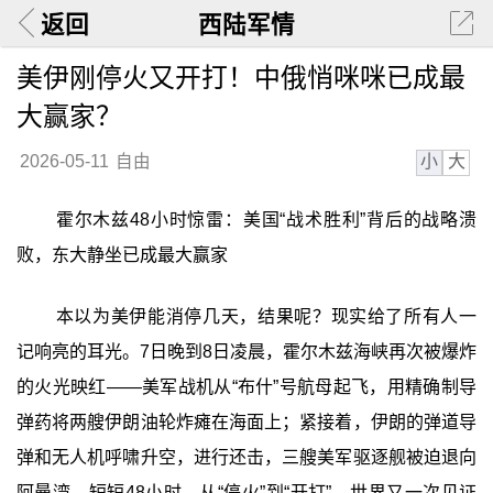
返回
西陆军情
美伊刚停火又开打！中俄悄咪咪已成最
大赢家？
小
大
2026-05-11
自由
霍尔木兹48小时惊雷：美国“战术胜利”背后的战略溃
败，东大静坐已成最大赢家
本以为美伊能消停几天，结果呢？现实给了所有人一
记响亮的耳光。7日晚到8日凌晨，霍尔木兹海峡再次被爆炸
的火光映红——美军战机从“布什”号航母起飞，用精确制导
弹药将两艘伊朗油轮炸瘫在海面上；紧接着，伊朗的弹道导
弹和无人机呼啸升空，进行还击，三艘美军驱逐舰被迫退向
阿曼湾。短短48小时，从“停火”到“开打”，世界又一次见证