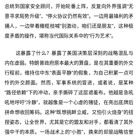
总统到国家安全顾问，开始轮番上阵，反复向外界强调“无
意寻求局势升级”、“停火协议仍然有效”。一边用最锋利的矛
捅人，一边举着橄榄枝喊“别激动，咱们还是朋友”，这种极
度矛盾的操作，堪称当代国际关系中的“行为艺术”。
这暴露了什么？暴露了美国决策层深刻的战略混乱与
内在虚弱。特朗普政府原本最大的算盘，是在其重要的外交
行程前，维持住中东“表面平静”的假象，为自己积累一点可
怜的外交颜面。然而，军事系统的冒进，或者说，是某种
“路径依赖”下的冲动，亲手撕碎了这层遮羞布。他越是急吼
吼地呼吁“冷静”，就越像是一个心虚的赌徒，在亮出底牌后
拼命想收回筹码。这种“既想挑衅立威，又怕引火烧身”的扭
捏姿态，让全世界，尤其是它的盟友和对手，都看清了其外
强中干的本质。一场战术上的“小胜”，换来的却是战略信誉