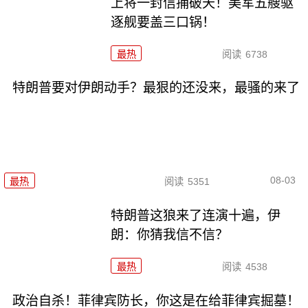
上将一封信捅破天！美军五艘驱
逐舰要盖三口锅！
最热
阅读
6738
特朗普要对伊朗动手？最狠的还没来，最骚的来了
08-03
最热
阅读
5351
特朗普这狼来了连演十遍，伊
朗：你猜我信不信？
最热
阅读
4538
政治自杀！菲律宾防长，你这是在给菲律宾掘墓！