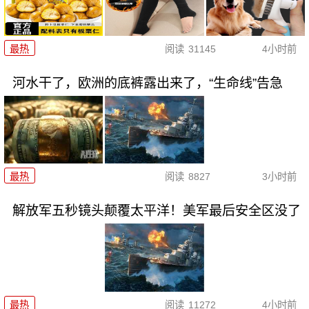
最热
阅读
31145
4小时前
河水干了，欧洲的底裤露出来了，“生命线”告急
最热
阅读
8827
3小时前
解放军五秒镜头颠覆太平洋！美军最后安全区没了
最热
阅读
11272
4小时前