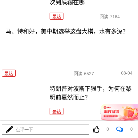
次到底输在哪
最热
阅读
7164
马、特和好，美中期选举这盘大棋，水有多深？
08-04
最热
阅读
6527
特朗普对波斯下狠手，为何在黎
明前戛然而止？
最热
阅读
4757
055要迎来最强对手？东瀛万吨新驱已上船台！
0
0
点评一下