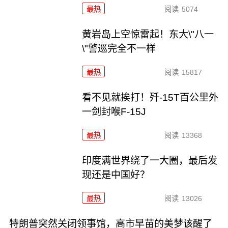
最热
阅读
5074
黄岩岛上空惊雷起！东大\"八一
\"警巡完全不一样
最热
阅读
15817
看不见就挨打！歼-15T百公里外
一剑封喉F-15J
最热
阅读
13368
印度满世界绕了一大圈，最后发
现还是中国好？
最热
阅读
13026
特朗普突然关闭领事馆，高市早苗的美梦该醒了