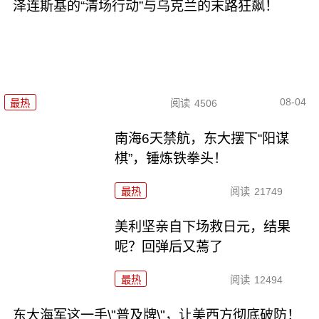
泽连斯基的“清场行动”与乌克兰的末路狂飙！
08-04
最热
阅读
4506
南海6天禁航，东大摆下“阳谋
棋”，锤炼铁拳头！
最热
阅读
21749
美利坚亲自下场救日元，结果
呢？回弹后又蔫了
最热
阅读
12494
东大海军这一手\"普及牌\"，让美西方彻底破防！