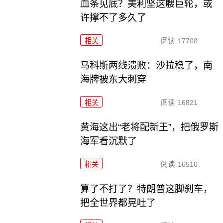
血条见底？美利坚这艘巨轮，或
许撑不了多久了
相关
阅读
17700
马科斯两线溃败：沙拉稳了，南
海牌被东大刺穿
相关
阅读
16821
黄海这出“老将配新王”，把俄罗斯
海军看沉默了
相关
阅读
16510
算了不打了？特朗普这脚刹车，
把全世界都晃吐了