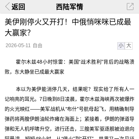
返回
西陆军情
美伊刚停火又开打！中俄悄咪咪已成最
大赢家？
小
大
2026-05-11
自由
霍尔木兹48小时惊雷：美国“战术胜利”背后的战略溃
败，东大静坐已成最大赢家
本以为美伊能消停几天，结果呢？现实给了所有人一
记响亮的耳光。7日晚到8日凌晨，霍尔木兹海峡再次被爆炸
的火光映红——美军战机从“布什”号航母起飞，用精确制导
弹药将两艘伊朗油轮炸瘫在海面上；紧接着，伊朗的弹道导
弹和无人机呼啸升空，进行还击，三艘美军驱逐舰被迫退向
阿曼湾。短短48小时，从“停火”到“开打”，世界又一次见证