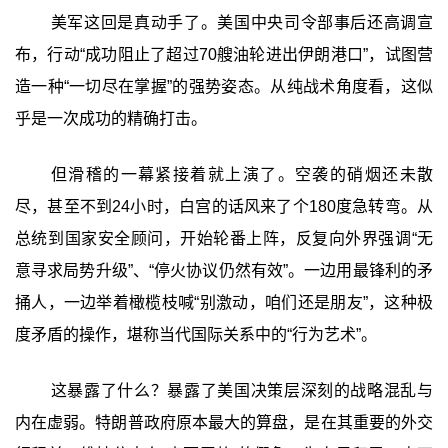
美军这回是真动手了。美国中央司令部事后还高调宣
布，行动“成功阻止了超过70艘油轮进出伊朗港口”，试图营
造一种“一切尽在掌握”的强势姿态。从纯战术角度看，这似
乎是一次成功的精确打击。
但滑稽的一幕紧接着就上演了。空袭的硝烟还未散
尽，甚至不到24小时，白宫的话风来了个180度急转弯。从
总统到国家安全顾问，开始轮番上阵，反复向外界强调“无
意寻求局势升级”、“停火协议仍然有效”。一边用最锋利的矛
捅人，一边举着橄榄枝喊“别激动，咱们还是朋友”，这种极
度矛盾的操作，堪称当代国际关系中的“行为艺术”。
这暴露了什么？暴露了美国决策层深刻的战略混乱与
内在虚弱。特朗普政府原本最大的算盘，是在其重要的外交