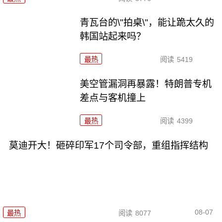
青瓦台的\"拍桌\"，能让跪太久的
韩国站起来吗？
最热
阅读
5419
美空管漏洞再暴露！特朗普专机
差点与客机撞上
最热
阅读
4399
莫迪开大！砸碎印军17个司令部，重组指挥结构
08-07
最热
阅读
8077