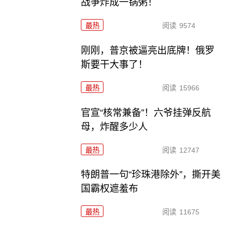
战争炸成一锅粥！
最热
阅读
9574
刚刚，普京被逼亮出底牌！俄罗
斯要干大事了！
最热
阅读
15966
官宣“核常兼备”！六爷挂弹反航
母，炸醒多少人
最热
阅读
12747
特朗普一句“珍珠港除外”，撕开美
国霸权遮羞布
最热
阅读
11675