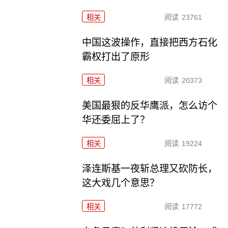
相关
阅读
23761
中国这波操作，直接把西方石化
霸权打出了原形
相关
阅读
20373
美国最狠的反华鹰派，怎么访个
华还委屈上了？
相关
阅读
19224
泽连斯基一夜斩总理又砍防长，
这大戏几个意思？
相关
阅读
17772