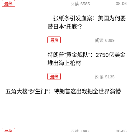
08-06
最热
阅读
6585
一张纸条引发血案：美国为何要
替日本“托底”？
最热
阅读
6399
特朗普“黄金舰队”：2750亿美金
堆出海上棺材
最热
阅读
5135
五角大楼“罗生门”：特朗普这出戏把全世界演懵
08-06
最热
阅读
4954