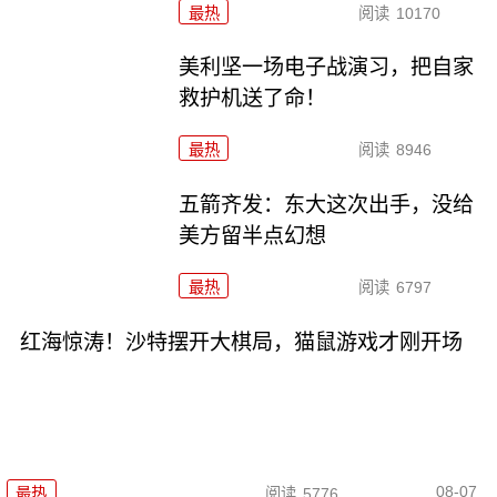
最热
阅读
10170
美利坚一场电子战演习，把自家
救护机送了命！
最热
阅读
8946
五箭齐发：东大这次出手，没给
美方留半点幻想
最热
阅读
6797
红海惊涛！沙特摆开大棋局，猫鼠游戏才刚开场
08-07
最热
阅读
5776