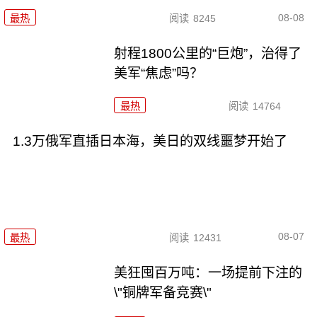
08-08
最热
阅读
8245
射程1800公里的“巨炮”，治得了
美军“焦虑”吗？
最热
阅读
14764
1.3万俄军直插日本海，美日的双线噩梦开始了
08-07
最热
阅读
12431
美狂囤百万吨：一场提前下注的
\"铜牌军备竞赛\"