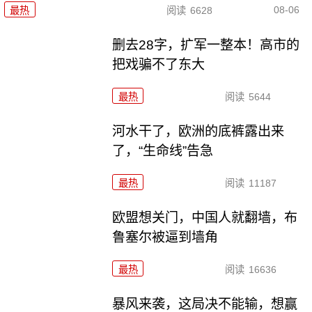
08-06
最热
阅读
6628
删去28字，扩军一整本！高市的
把戏骗不了东大
最热
阅读
5644
河水干了，欧洲的底裤露出来
了，“生命线”告急
最热
阅读
11187
欧盟想关门，中国人就翻墙，布
鲁塞尔被逼到墙角
最热
阅读
16636
暴风来袭，这局决不能输，想赢