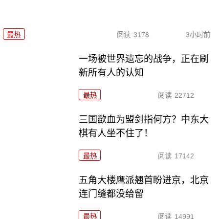
最热
阅读
3178
3小时前
一场被世界遗忘的战争，正在刷
新所有人的认知
最热
阅读
22712
三国歃血为盟剑指何方？中东大
棋有人坐不住了！
最热
阅读
17142
五角大楼鹰派翘首盼进京，北京
连门缝都没给留
最热
阅读
14991