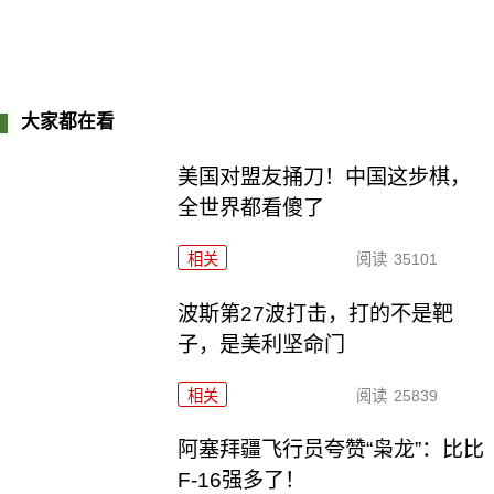
大家都在看
美国对盟友捅刀！中国这步棋，
全世界都看傻了
相关
阅读
35101
波斯第27波打击，打的不是靶
子，是美利坚命门
相关
阅读
25839
阿塞拜疆飞行员夸赞“枭龙”：比比
F-16强多了！