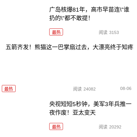
广岛核爆81年，高市早苗连\"谁
扔的\"都不敢提！
最热
阅读
3153
五箭齐发！熊猫这一巴掌扇过去，大漂亮终于知疼
08-06
最热
阅读
24082
央视短短5秒钟，美军3年兵推一
夜作废！亚太变天
最热
阅读
20292