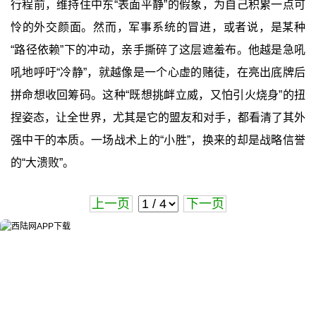
行程前，维持住中东“表面平静”的假象，为自己积累一点可
怜的外交颜面。然而，军事系统的冒进，或者说，是某种
“路径依赖”下的冲动，亲手撕碎了这层遮羞布。他越是急吼
吼地呼吁“冷静”，就越像是一个心虚的赌徒，在亮出底牌后
拼命想收回筹码。这种“既想挑衅立威，又怕引火烧身”的扭
捏姿态，让全世界，尤其是它的盟友和对手，都看清了其外
强中干的本质。一场战术上的“小胜”，换来的却是战略信誉
的“大溃败”。
上一页
下一页