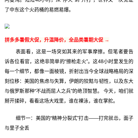
了中东这个火药桶的易燃易爆。
拼多多暑假大促，升温降价，全品类暑期大促 →
表面看，这是一场突如其来的军事摩擦。但笔者要告
诉各位看官，这绝非简单的“擦枪走火”。这48小时里发生的
每一个细节，都像一面棱镜，折射出当今全球战略格局的深
刻位移：美国的焦虑与失算，伊朗的狡黠与韧性，以及东大
与俄罗斯那种“不战而屈人之兵”的绝顶智慧。 今天，咱们就
掰开揉碎，看看这场大戏里，谁在裸泳，谁在掌舵。
细节一：美国的“精神分裂式”打击——打完就怂，面子
与里子全丢