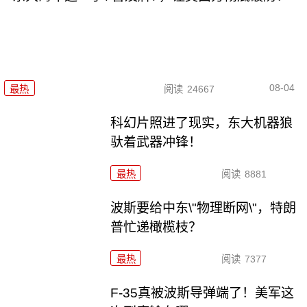
08-04
最热
阅读
24667
科幻片照进了现实，东大机器狼
驮着武器冲锋！
最热
阅读
8881
波斯要给中东\"物理断网\"，特朗
普忙递橄榄枝？
最热
阅读
7377
F-35真被波斯导弹端了！美军这