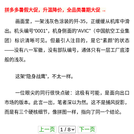
拼多多暑假大促，升温降价，全品类暑期大促 →
画面里，一架浅灰色涂装的歼-35，正缓缓从机库中滑
出。机头编号“0001”，机身侧面的“AVIC”（中国航空工业集
团）标识清晰可见。但最引人注目的，是它“素颜”的状态
——没有八一军徽，没有部队编号，通体只有一层工厂底漆
般的浅灰。
这架“隐身战鹰”，不太一样。
一位眼尖的同行很快点破：这极有可能，是面向出口
市场的版本。此言一出，笔者深以为然。这不是捕风捉影，
而是有三个硬核细节，像拼图一样，指向了同一个结论。
上一页
下一页