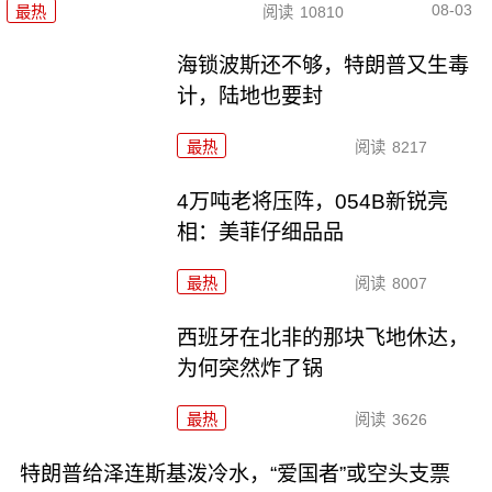
08-03
最热
阅读
10810
海锁波斯还不够，特朗普又生毒
计，陆地也要封
最热
阅读
8217
4万吨老将压阵，054B新锐亮
相：美菲仔细品品
最热
阅读
8007
西班牙在北非的那块飞地休达，
为何突然炸了锅
最热
阅读
3626
特朗普给泽连斯基泼冷水，“爱国者”或空头支票