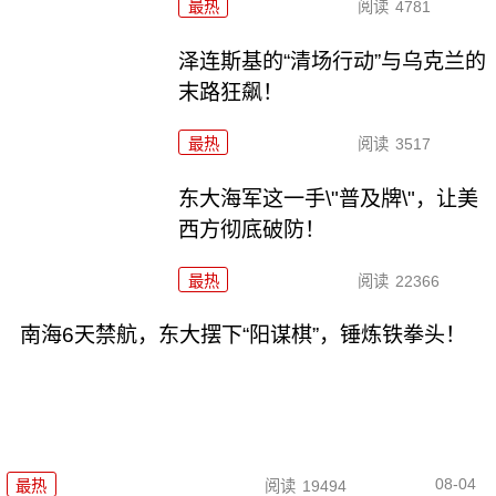
最热
阅读
4781
泽连斯基的“清场行动”与乌克兰的
末路狂飙！
最热
阅读
3517
东大海军这一手\"普及牌\"，让美
西方彻底破防！
最热
阅读
22366
南海6天禁航，东大摆下“阳谋棋”，锤炼铁拳头！
08-04
最热
阅读
19494