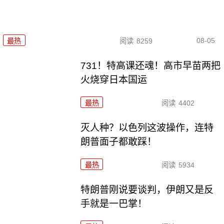
08-05
最热
阅读
8259
731！特高课还魂！高市早苗两把
火烧穿日本国运
最热
阅读
4402
灭人种？以色列这波操作，连特
朗普面子都敢踩！
最热
阅读
5934
特朗普刚说要谈判，伊朗又是反
手就是一巴掌！