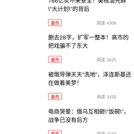
766亿买不来安全？美核潜光鲜
\"大计划\"的背后
最热
阅读
4306
删去28字，扩军一整本！高市的
把戏骗不了东大
最热
阅读
3425
被俄导弹天天“洗地”，泽连斯基还
在做着美梦！
最热
阅读
3255
电商哭晕：俄乌互相砸\"饭碗\"，
战争已没有后方