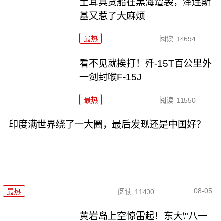
土耳其货船在黑海遭袭，泽连斯
基又惹了大麻烦
最热
阅读
14694
看不见就挨打！歼-15T百公里外
一剑封喉F-15J
最热
阅读
11550
印度满世界绕了一大圈，最后发现还是中国好？
08-05
最热
阅读
11400
黄岩岛上空惊雷起！东大\"八一