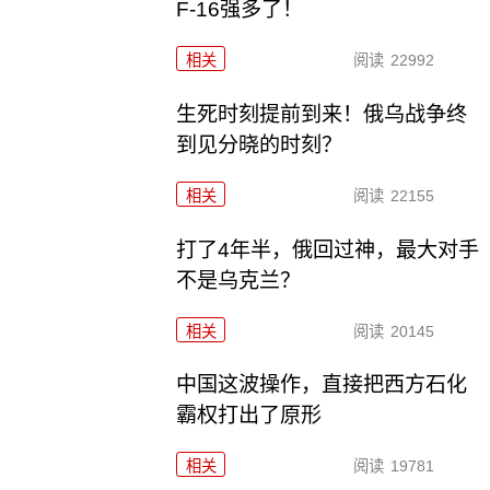
F-16强多了！
相关
阅读
22992
生死时刻提前到来！俄乌战争终
到见分晓的时刻？
相关
阅读
22155
打了4年半，俄回过神，最大对手
不是乌克兰？
相关
阅读
20145
中国这波操作，直接把西方石化
霸权打出了原形
相关
阅读
19781