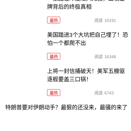
牌背后的终极真相
最热
阅读
10191
美国踏进3个大坑把自己埋了！恐
怕一个都爬不出
最热
阅读
16348
上将一封信捅破天！美军五艘驱
逐舰要盖三口锅！
最热
阅读
6743
特朗普要对伊朗动手？最狠的还没来，最骚的来了