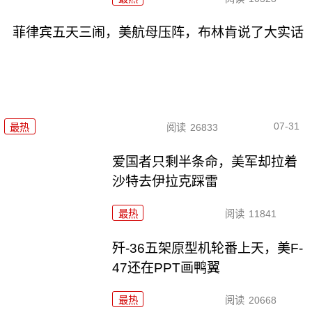
菲律宾五天三闹，美航母压阵，布林肯说了大实话
07-31
最热
阅读
26833
爱国者只剩半条命，美军却拉着
沙特去伊拉克踩雷
最热
阅读
11841
歼-36五架原型机轮番上天，美F-
47还在PPT画鸭翼
最热
阅读
20668