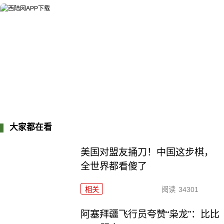
大家都在看
美国对盟友捅刀！中国这步棋，
全世界都看傻了
相关
阅读
34301
阿塞拜疆飞行员夸赞“枭龙”：比比