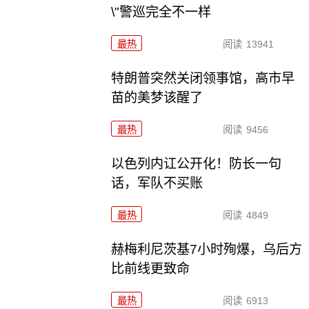
\"警巡完全不一样
最热
阅读
13941
特朗普突然关闭领事馆，高市早
苗的美梦该醒了
最热
阅读
9456
以色列内讧公开化！防长一句
话，军队不买账
最热
阅读
4849
赫梅利尼茨基7小时殉爆，乌后方
比前线更致命
最热
阅读
6913