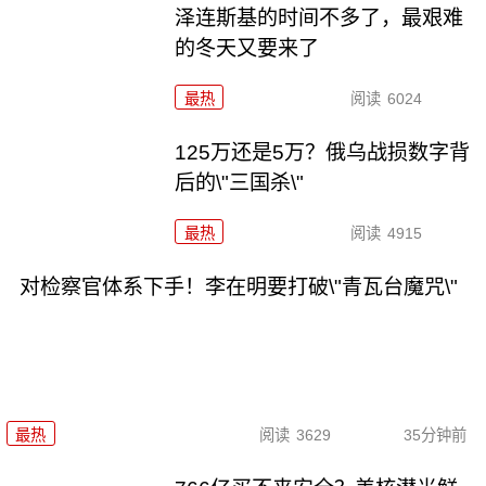
泽连斯基的时间不多了，最艰难
的冬天又要来了
最热
阅读
6024
125万还是5万？俄乌战损数字背
后的\"三国杀\"
最热
阅读
4915
对检察官体系下手！李在明要打破\"青瓦台魔咒\"
最热
阅读
3629
35分钟前