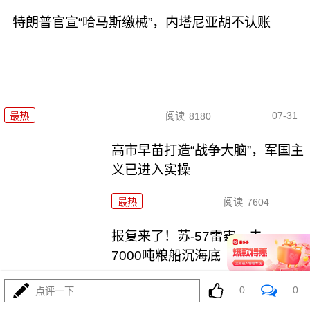
特朗普官宣“哈马斯缴械”，内塔尼亚胡不认账
07-31
最热
阅读
8180
高市早苗打造“战争大脑”，军国主
义已进入实操
最热
阅读
7604
报复来了！苏-57雷霆一击，
7000吨粮船沉海底
最热
阅读
25046
0
0
点评一下