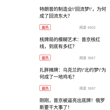
特朗普的制造业\"回流梦\"，为何
成了回流东大？
最热
阅读
6502
核牌局的模糊艺术：普京核红
线，到底有多红？
最热
阅读
3657
扎胖摊牌：乌克兰的\"北约梦\"为
何成了一地鸡毛？
最热
阅读
3597
刚刚，普京被逼亮出底牌！俄罗
斯要干大事了！