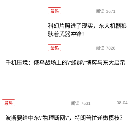
最热
阅读
3671
科幻片照进了现实，东大机器狼
驮着武器冲锋！
最热
阅读
7828
千机压境：俄乌战场上的\"蜂群\"博弈与东大启示
08-04
最热
阅读
7531
波斯要给中东\"物理断网\"，特朗普忙递橄榄枝？