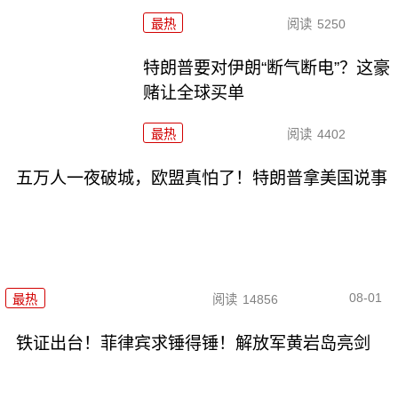
最热
阅读
5250
特朗普要对伊朗“断气断电”？这豪
赌让全球买单
最热
阅读
4402
五万人一夜破城，欧盟真怕了！特朗普拿美国说事
08-01
最热
阅读
14856
铁证出台！菲律宾求锤得锤！解放军黄岩岛亮剑