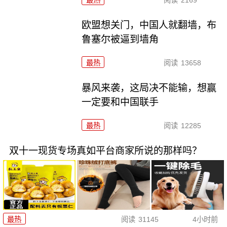
最热
阅读
2169
欧盟想关门，中国人就翻墙，布
鲁塞尔被逼到墙角
最热
阅读
13658
暴风来袭，这局决不能输，想赢
一定要和中国联手
最热
阅读
12285
双十一现货专场真如平台商家所说的那样吗？
最热
阅读
31145
4小时前