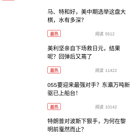
马、特和好，美中期选举这盘大
棋，水有多深？
最热
阅读
5512
美利坚亲自下场救日元，结果
呢？回弹后又蔫了
最热
阅读
11422
055要迎来最强对手？东瀛万吨新
驱已上船台！
最热
阅读
10142
特朗普对波斯下狠手，为何在黎
明前戛然而止？