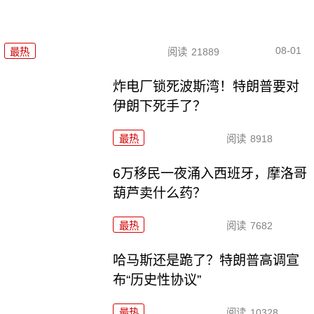
08-01
最热
阅读
21889
炸电厂锁死波斯湾！特朗普要对
伊朗下死手了？
最热
阅读
8918
6万移民一夜涌入西班牙，摩洛哥
葫芦卖什么药？
最热
阅读
7682
哈马斯还是跪了？特朗普高调宣
布“历史性协议”
最热
阅读
10328