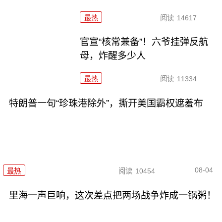
最热
阅读
14617
官宣“核常兼备”！六爷挂弹反航
母，炸醒多少人
最热
阅读
11334
特朗普一句“珍珠港除外”，撕开美国霸权遮羞布
08-04
最热
阅读
10454
里海一声巨响，这次差点把两场战争炸成一锅粥！