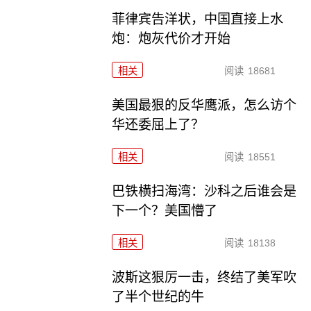
菲律宾告洋状，中国直接上水
炮：炮灰代价才开始
相关
阅读
18681
美国最狠的反华鹰派，怎么访个
华还委屈上了？
相关
阅读
18551
巴铁横扫海湾：沙科之后谁会是
下一个？美国懵了
相关
阅读
18138
波斯这狠厉一击，终结了美军吹
了半个世纪的牛