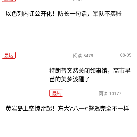
以色列内讧公开化！防长一句话，军队不买账
08-05
最热
阅读
5479
特朗普突然关闭领事馆，高市早
苗的美梦该醒了
最热
阅读
10177
黄岩岛上空惊雷起！东大\"八一\"警巡完全不一样