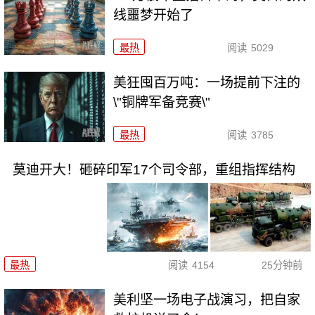
线噩梦开始了
最热
阅读
5029
美狂囤百万吨：一场提前下注的
\"铜牌军备竞赛\"
最热
阅读
3785
莫迪开大！砸碎印军17个司令部，重组指挥结构
最热
阅读
4154
25分钟前
美利坚一场电子战演习，把自家