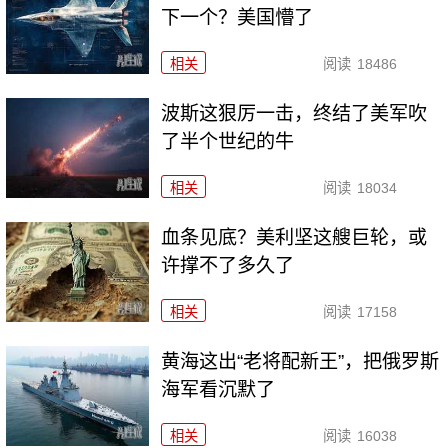
下一个？美国懵了
相关
阅读
18486
波斯这狠厉一击，终结了美军吹
了半个世纪的牛
相关
阅读
18034
血条见底？美利坚这艘巨轮，或
许撑不了多久了
相关
阅读
17158
黄海这出“老将配新王”，把俄罗斯
海军看沉默了
相关
阅读
16038