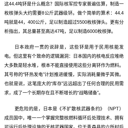
这44.4吨钚是什么概念？国际核军控专家普遍估算，制造一
枚核弹头大约需要8公斤武器级钚。做个简单的算术：44.4
吨就是44，400公斤，足以制造超过5500枚核弹头。更有分
析指出，其总量甚至高达47吨，足以制造6000枚核弹。
日本政府一贯的说辞是，这些钚是用于民用核能发
电。但这里有个致命的逻辑漏洞：日本国内的核电反应堆绝
大多数是轻水堆，根本不能直接使用这些分离钚作为燃料。
其号称的“钚热发电”计划推进缓慢，实际消耗量微乎其微。
也就是说，这笔庞大的“库存”远远超出了任何合理的民用需
求，成了一个长期存在且不断增长的“战略储备”。
更危险的是，日本是《不扩散核武器条约》（NPT）
成员国中，唯一一个掌握完整核燃料循环后处理技术、拥有
可运行后处理设施的无核武器国家。位于青森县的六所村后