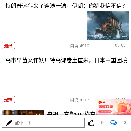
特朗普这狼来了连演十遍，伊朗：你猜我信不信？
08-03
最热
阅读
4916
高市早苗又作妖！特高课卷土重来，日本三重困境
08-03
最热
阅读
4317
央视：空警600横空出世，美航母
最强王牌失效
0
0
点评一下