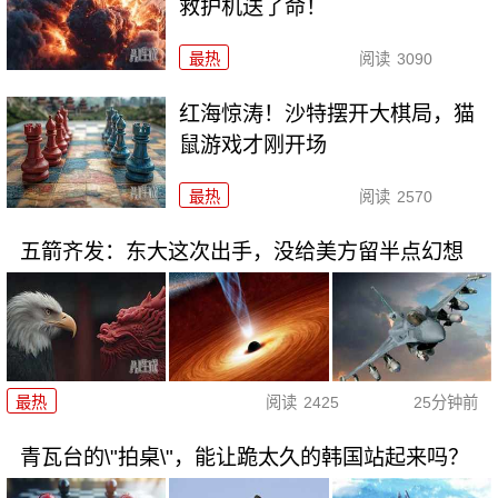
救护机送了命！
最热
阅读
3090
红海惊涛！沙特摆开大棋局，猫
鼠游戏才刚开场
最热
阅读
2570
五箭齐发：东大这次出手，没给美方留半点幻想
最热
阅读
2425
25分钟前
青瓦台的\"拍桌\"，能让跪太久的韩国站起来吗？