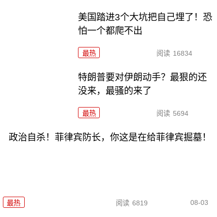
美国踏进3个大坑把自己埋了！恐
怕一个都爬不出
最热
阅读
16834
特朗普要对伊朗动手？最狠的还
没来，最骚的来了
最热
阅读
5694
政治自杀！菲律宾防长，你这是在给菲律宾掘墓！
08-03
最热
阅读
6819