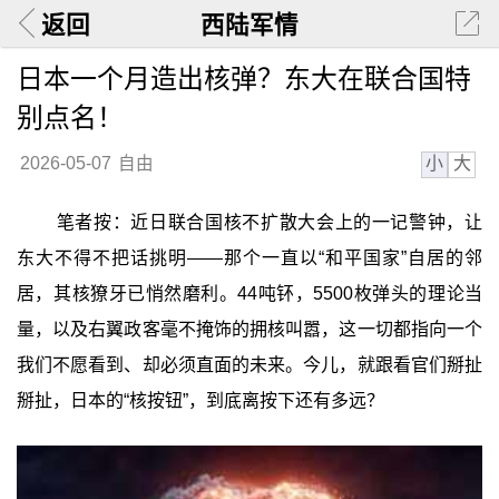
返回
西陆军情
日本一个月造出核弹？东大在联合国特
别点名！
小
大
2026-05-07
自由
笔者按：近日联合国核不扩散大会上的一记警钟，让
东大不得不把话挑明——那个一直以“和平国家”自居的邻
居，其核獠牙已悄然磨利。44吨钚，5500枚弹头的理论当
量，以及右翼政客毫不掩饰的拥核叫嚣，这一切都指向一个
我们不愿看到、却必须直面的未来。今儿，就跟看官们掰扯
掰扯，日本的“核按钮”，到底离按下还有多远？