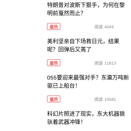
特朗普对波斯下狠手，为何在黎
明前戛然而止？
最热
阅读
4049
美利坚亲自下场救日元，结果
呢？回弹后又蔫了
最热
阅读
11813
055要迎来最强对手？东瀛万吨新
驱已上船台！
最热
阅读
10581
科幻片照进了现实，东大机器狼
驮着武器冲锋！