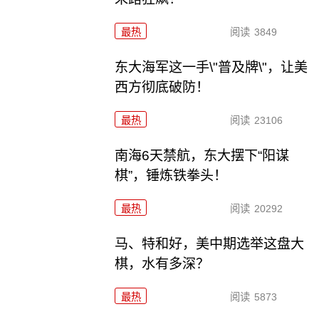
最热
阅读
3849
东大海军这一手\"普及牌\"，让美
西方彻底破防！
最热
阅读
23106
南海6天禁航，东大摆下“阳谋
棋”，锤炼铁拳头！
最热
阅读
20292
马、特和好，美中期选举这盘大
棋，水有多深？
最热
阅读
5873