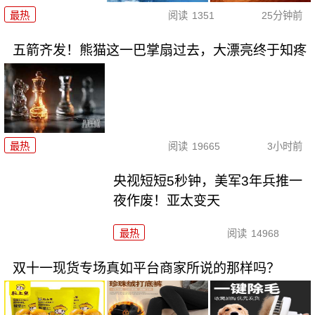
最热
阅读
1351
25分钟前
五箭齐发！熊猫这一巴掌扇过去，大漂亮终于知疼
最热
阅读
19665
3小时前
央视短短5秒钟，美军3年兵推一
夜作废！亚太变天
最热
阅读
14968
双十一现货专场真如平台商家所说的那样吗？