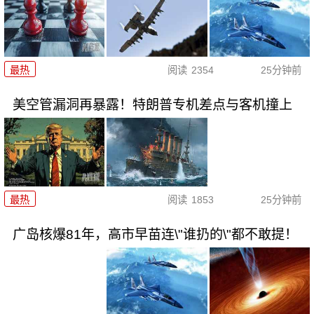
最热
阅读
2354
25分钟前
美空管漏洞再暴露！特朗普专机差点与客机撞上
最热
阅读
1853
25分钟前
广岛核爆81年，高市早苗连\"谁扔的\"都不敢提！