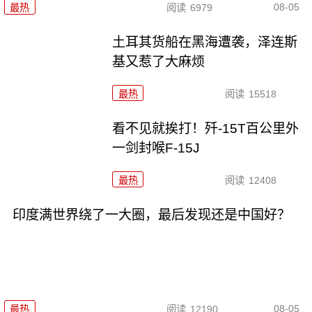
08-05
最热
阅读
6979
土耳其货船在黑海遭袭，泽连斯
基又惹了大麻烦
最热
阅读
15518
看不见就挨打！歼-15T百公里外
一剑封喉F-15J
最热
阅读
12408
印度满世界绕了一大圈，最后发现还是中国好？
08-05
最热
阅读
12190