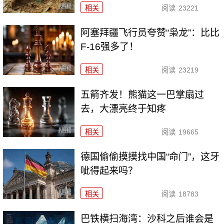
相关
阅读
23221
阿塞拜疆飞行员夸赞“枭龙”：比比
F-16强多了！
相关
阅读
23219
五箭齐发！熊猫这一巴掌扇过
去，大漂亮终于知疼
相关
阅读
19665
德国偷偷摸摸找中国“命门”，这牙
呲得起来吗？
相关
阅读
18783
巴铁横扫海湾：沙科之后谁会是