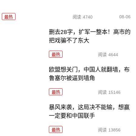
08-06
最热
阅读
4740
删去28字，扩军一整本！高市的
把戏骗不了东大
最热
阅读
4644
欧盟想关门，中国人就翻墙，布
鲁塞尔被逼到墙角
最热
阅读
15146
暴风来袭，这局决不能输，想赢
一定要和中国联手
最热
阅读
13856