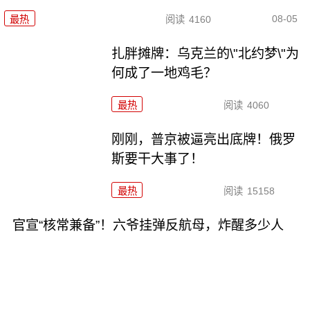
08-05
最热
阅读
4160
扎胖摊牌：乌克兰的\"北约梦\"为
何成了一地鸡毛？
最热
阅读
4060
刚刚，普京被逼亮出底牌！俄罗
斯要干大事了！
最热
阅读
15158
官宣“核常兼备”！六爷挂弹反航母，炸醒多少人