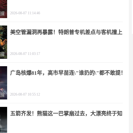
2026-08-07 11:14:46
美空管漏洞再暴露！特朗普专机差点与客机撞上
2026-08-07 11:03:17
广岛核爆81年，高市早苗连\"谁扔的\"都不敢提！
2026-08-07 10:55:12
五箭齐发！熊猫这一巴掌扇过去，大漂亮终于知
疼