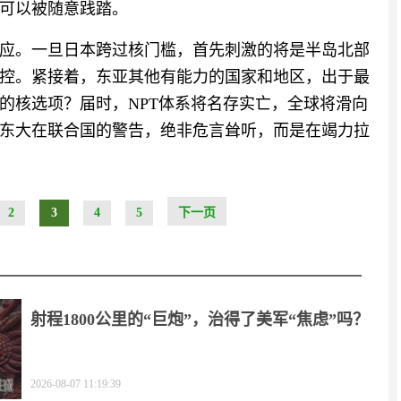
可以被随意践踏。
应。一旦日本跨过核门槛，首先刺激的将是半岛北部
控。紧接着，东亚其他有能力的国家和地区，出于最
的核选项？届时，NPT体系将名存实亡，全球将滑向
东大在联合国的警告，绝非危言耸听，而是在竭力拉
2
3
4
5
下一页
射程1800公里的“巨炮”，治得了美军“焦虑”吗？
2026-08-07 11:19:39