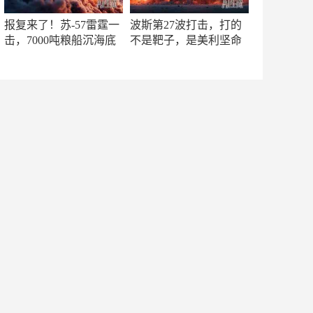
报复来了！苏-57雷霆一
波斯第27波打击，打的
击，7000吨粮船沉海底
不是靶子，是美利坚命
门