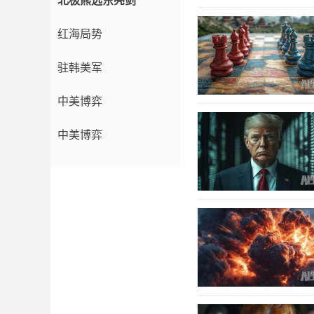
北极熊远东亮剑
红海局势
驻韩美军
中美博弈
中美博弈