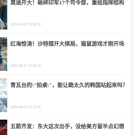
莫迪开大！砸碎印军17个司令部，重组指挥结构
2026-08-07 10:59:58
红海惊涛！沙特摆开大棋局，猫鼠游戏才刚开场
2026-08-07 11:28:18
青瓦台的\"拍桌\"，能让跪太久的韩国站起来吗？
2026-08-07 11:22:56
五箭齐发：东大这次出手，没给美方留半点幻想