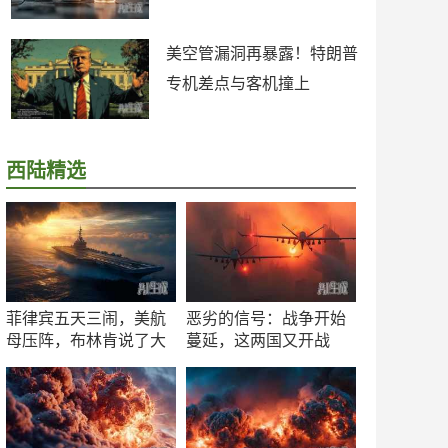
美空管漏洞再暴露！特朗普
专机差点与客机撞上
西陆精选
菲律宾五天三闹，美航
恶劣的信号：战争开始
母压阵，布林肯说了大
蔓延，这两国又开战
实话
了！