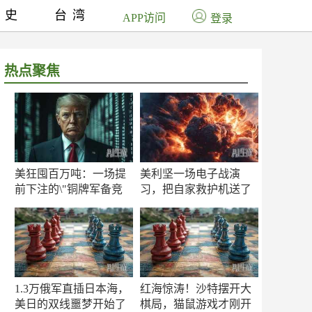
历史
台湾
APP访问
登录
热点聚焦
美狂囤百万吨：一场提
美利坚一场电子战演
前下注的\"铜牌军备竞
习，把自家救护机送了
赛\"
命！
1.3万俄军直插日本海，
红海惊涛！沙特摆开大
美日的双线噩梦开始了
棋局，猫鼠游戏才刚开