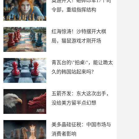
莫迪开大！砸碎印军17个司
令部，重组指挥结构
红海惊涛！沙特摆开大棋
局，猫鼠游戏才刚开场
青瓦台的\"拍桌\"，能让跪太
久的韩国站起来吗？
五箭齐发：东大这次出手，
没给美方留半点幻想
美多晶硅征税：中国市场与
消费者影响