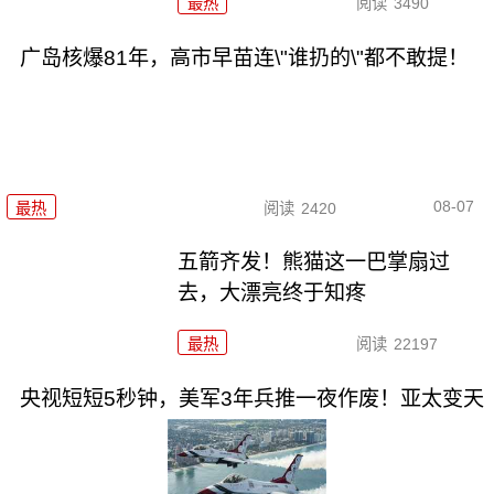
最热
阅读
3490
广岛核爆81年，高市早苗连\"谁扔的\"都不敢提！
08-07
最热
阅读
2420
五箭齐发！熊猫这一巴掌扇过
去，大漂亮终于知疼
最热
阅读
22197
央视短短5秒钟，美军3年兵推一夜作废！亚太变天