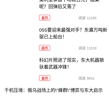
呢？回弹后又蔫了
最热
阅读
12185
055要迎来最强对手？东瀛万吨新
驱已上船台！
最热
阅读
11018
科幻片照进了现实，东大机器狼
驮着武器冲锋！
最热
阅读
8601
千机压境：俄乌战场上的\"蜂群\"博弈与东大启示