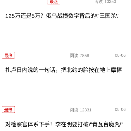
最热
阅读
10350
125万还是5万？俄乌战损数字背后的\"三国杀\"
08-06
最热
阅读
7858
扎卢日内说的一句话，把北约的脸按在地上摩擦
08-06
最热
阅读
12331
对检察官体系下手！李在明要打破\"青瓦台魔咒\"