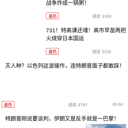
战争炸成一锅粥！
最热
阅读
9169
731！特高课还魂！高市早苗两把
火烧穿日本国运
最热
阅读
5228
灭人种？以色列这波操作，连特朗普面子都敢踩！
08-04
最热
阅读
6793
特朗普刚说要谈判，伊朗又是反手就是一巴掌！