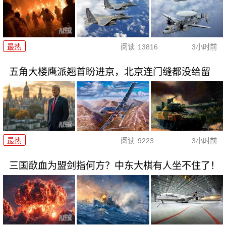
最热
阅读
13816
3小时前
五角大楼鹰派翘首盼进京，北京连门缝都没给留
最热
阅读
9223
3小时前
三国歃血为盟剑指何方？中东大棋有人坐不住了！