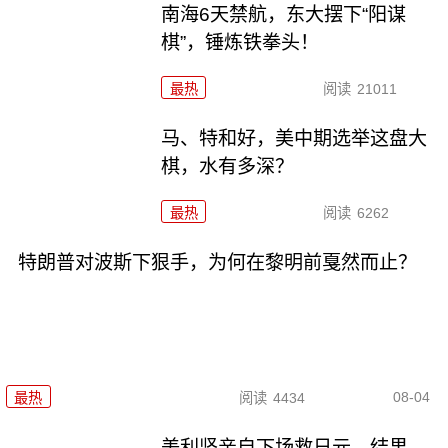
南海6天禁航，东大摆下“阳谋
棋”，锤炼铁拳头！
最热
阅读
21011
马、特和好，美中期选举这盘大
棋，水有多深？
最热
阅读
6262
特朗普对波斯下狠手，为何在黎明前戛然而止？
08-04
最热
阅读
4434
美利坚亲自下场救日元，结果