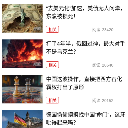
“去美元化”加速，美债无人问津，
东瀛被锁死！
相关
阅读
23420
打了4年半，俄回过神，最大对手
不是乌克兰？
相关
阅读
20540
中国这波操作，直接把西方石化
霸权打出了原形
相关
阅读
20152
德国偷偷摸摸找中国“命门”，这牙
呲得起来吗？