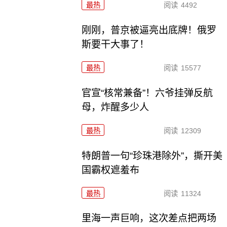
最热
阅读
4492
刚刚，普京被逼亮出底牌！俄罗
斯要干大事了！
最热
阅读
15577
官宣“核常兼备”！六爷挂弹反航
母，炸醒多少人
最热
阅读
12309
特朗普一句“珍珠港除外”，撕开美
国霸权遮羞布
最热
阅读
11324
里海一声巨响，这次差点把两场