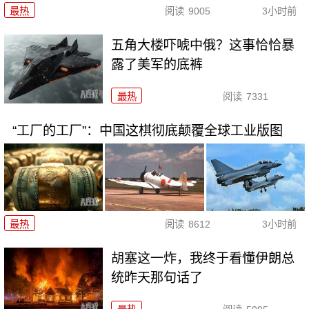
最热
阅读
9005
3小时前
五角大楼吓唬中俄？这事恰恰暴
露了美军的底裤
最热
阅读
7331
“工厂的工厂”：中国这棋彻底颠覆全球工业版图
最热
阅读
8612
3小时前
胡塞这一炸，我终于看懂伊朗总
统昨天那句话了