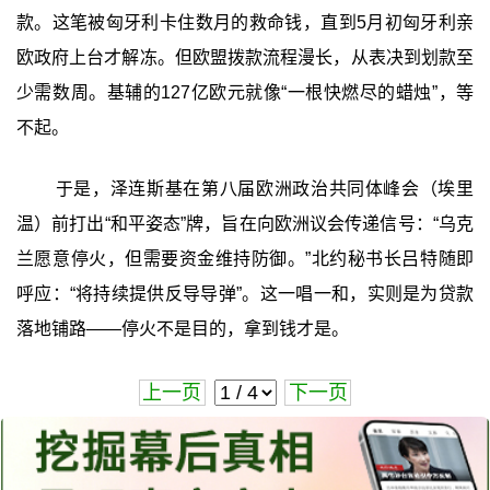
款。这笔被匈牙利卡住数月的救命钱，直到5月初匈牙利亲
欧政府上台才解冻。但欧盟拨款流程漫长，从表决到划款至
少需数周。基辅的127亿欧元就像“一根快燃尽的蜡烛”，等
不起。
于是，泽连斯基在第八届欧洲政治共同体峰会（埃里
温）前打出“和平姿态”牌，旨在向欧洲议会传递信号：“乌克
兰愿意停火，但需要资金维持防御。”北约秘书长吕特随即
呼应：“将持续提供反导导弹”。这一唱一和，实则是为贷款
落地铺路——停火不是目的，拿到钱才是。
上一页
下一页