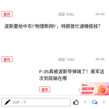
08-04
最热
阅读
8392
波斯要给中东\"物理断网\"，特朗普忙递橄榄枝？
08-04
最热
阅读
7069
F-35真被波斯导弹端了！美军这
次到底输在哪
最热
阅读
6902
算了不打了？特朗普这脚刹车，把全世界都晃吐了
0
0
点评一下