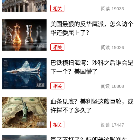
相关
阅读
19033
美国最狠的反华鹰派，怎么访个
华还委屈上了？
相关
阅读
19026
巴铁横扫海湾：沙科之后谁会是
下一个？美国懵了
相关
阅读
18808
血条见底？美利坚这艘巨轮，或
许撑不了多久了
相关
阅读
17447