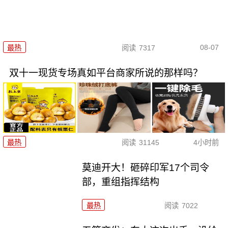
08-07
最热
阅读
7317
双十一现货专场真如平台商家所说的那样吗？
最热
阅读
31145
4小时前
莫迪开大！砸碎印军17个司令
部，重组指挥结构
最热
阅读
7022