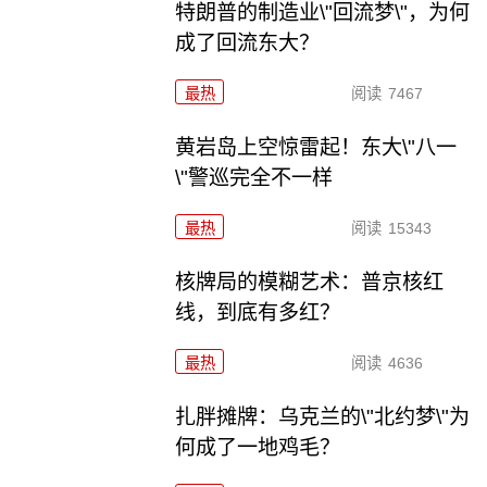
特朗普的制造业\"回流梦\"，为何
成了回流东大？
最热
阅读
7467
黄岩岛上空惊雷起！东大\"八一
\"警巡完全不一样
最热
阅读
15343
核牌局的模糊艺术：普京核红
线，到底有多红？
最热
阅读
4636
扎胖摊牌：乌克兰的\"北约梦\"为
何成了一地鸡毛？