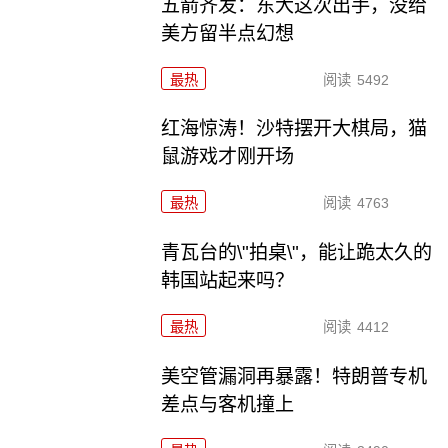
五箭齐发：东大这次出手，没给
美方留半点幻想
最热
阅读
5492
红海惊涛！沙特摆开大棋局，猫
鼠游戏才刚开场
最热
阅读
4763
青瓦台的\"拍桌\"，能让跪太久的
韩国站起来吗？
最热
阅读
4412
美空管漏洞再暴露！特朗普专机
差点与客机撞上