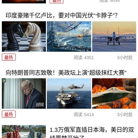
最热
阅读
5095
印度豪赌千亿卢比，要对中国光伏“卡脖子”？
最热
阅读
4351
3小时前
向特朗普同志致敬！美政坛上演“超级抹红大赛”
最热
阅读
5414
3小时前
1.3万俄军直插日本海，美日的双