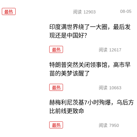
08-05
最热
阅读
12903
印度满世界绕了一大圈，最后发
现还是中国好？
最热
阅读
12617
特朗普突然关闭领事馆，高市早
苗的美梦该醒了
最热
阅读
10663
赫梅利尼茨基7小时殉爆，乌后方
比前线更致命
最热
阅读
7950