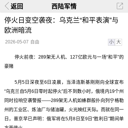
返回
西陆军情
停火日变空袭夜：乌克兰“和平表演”与
欧洲暗流
小
大
2026-05-07
自由
停火前夜：289架无人机、127亿欧元与一场“和平”的
豪赌
5月5日深夜至6日凌晨，当泽连斯基刚刚向全球宣布
“乌克兰自5月6日零时起停火”后不到数小时，俄境内19个州
同时拉响空袭警报——289架无人机如蜂群般扑向列宁格勒
州的工业区、炼油厂与储油罐，火光映红天际。而就在同一
日，普京早已声明：俄军将在5月8日至9日“胜利日”期间单
方面停火。