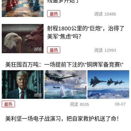
线噩梦开始了
最热
阅读
10486
射程1800公里的“巨炮”，治得了
美军“焦虑”吗？
最热
阅读
12993
美狂囤百万吨：一场提前下注的\"铜牌军备竞赛\"
08-07
最热
阅读
8535
美利坚一场电子战演习，把自家救护机送了命！