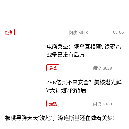
08-06
最热
阅读
5923
电商哭晕：俄乌互相砸\"饭碗\"，
战争已没有后方
最热
阅读
3828
766亿买不来安全？美核潜光鲜
\"大计划\"的背后
最热
阅读
6189
被俄导弹天天“洗地”，泽连斯基还在做着美梦！