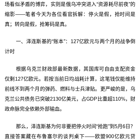
场看似矛盾的博弈，实则是俄乌冲突进入“资源耗尽前夜”的
缩影——笔者今天为各位看官拆解：停火是假，抢时间是
真；转向是假，抢筹码是真。
一、泽连斯基的“账本”：127亿欧元与两个月的战争倒
计时
根据乌克兰财政部最新数据，其国库可自由支配资金
仅剩127亿欧元。若按当前日均战耗计算，这笔钱仅能维持
前线不到两个月的弹药、燃料与士兵津贴。更严峻的是，乌
克兰公共债务已突破2130亿美元，占GDP比重超110%，财
政命脉完全依赖外部输血。
那么，泽连斯基为何非要把停火时间“抢跑”到5月6日？
直接答案藏在布鲁塞尔的谈判桌下——欧盟900亿欧元贷