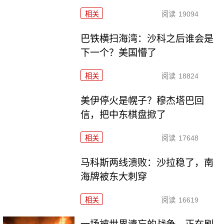
相关
阅读
19094
巴铁横扫海湾：沙科之后谁会是
下一个？美国懵了
相关
阅读
18824
美伊停火是幌子？穆杰塔巴回
信，把中东棋盘掀了
相关
阅读
17648
马科斯两线溃败：沙拉稳了，南
海牌被东大刺穿
相关
阅读
16619