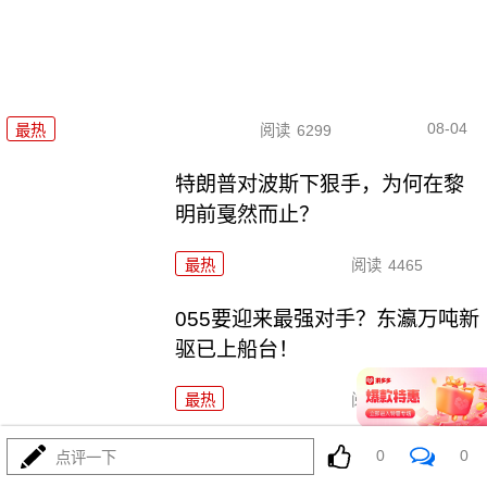
08-04
最热
阅读
6299
特朗普对波斯下狠手，为何在黎
明前戛然而止？
最热
阅读
4465
055要迎来最强对手？东瀛万吨新
驱已上船台！
最热
阅读
11058
千机压境：俄乌战场上的\"蜂群
0
0
点评一下
\"博弈与东大启示