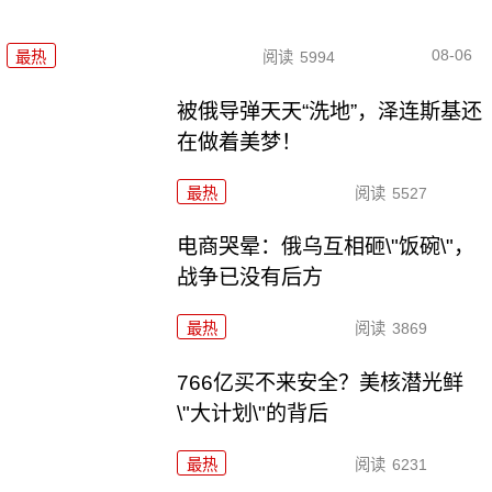
08-06
最热
阅读
5994
被俄导弹天天“洗地”，泽连斯基还
在做着美梦！
最热
阅读
5527
电商哭晕：俄乌互相砸\"饭碗\"，
战争已没有后方
最热
阅读
3869
766亿买不来安全？美核潜光鲜
\"大计划\"的背后
最热
阅读
6231