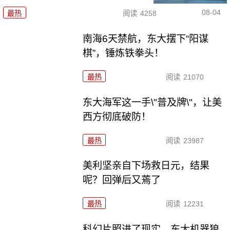
08-04
最热
阅读
4258
南海6天禁航，东大摆下“阳谋
棋”，锤炼铁拳头！
最热
阅读
21070
东大海军这一手\"普及牌\"，让美
西方彻底破防！
最热
阅读
23987
美利坚亲自下场救日元，结果
呢？回弹后又蔫了
最热
阅读
12231
科幻片照进了现实，东大机器狼