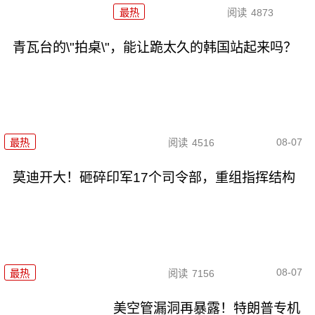
最热
阅读
4873
青瓦台的\"拍桌\"，能让跪太久的韩国站起来吗？
08-07
最热
阅读
4516
莫迪开大！砸碎印军17个司令部，重组指挥结构
08-07
最热
阅读
7156
美空管漏洞再暴露！特朗普专机