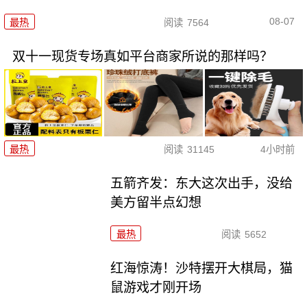
08-07
最热
阅读
7564
双十一现货专场真如平台商家所说的那样吗？
最热
阅读
31145
4小时前
五箭齐发：东大这次出手，没给
美方留半点幻想
最热
阅读
5652
红海惊涛！沙特摆开大棋局，猫
鼠游戏才刚开场