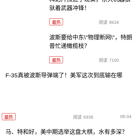
驮着武器冲锋！
最热
阅读
8634
波斯要给中东\"物理断网\"，特朗
普忙递橄榄枝？
最热
阅读
7100
F-35真被波斯导弹端了！美军这次到底输在哪
08-04
最热
阅读
6938
马、特和好，美中期选举这盘大棋，水有多深？