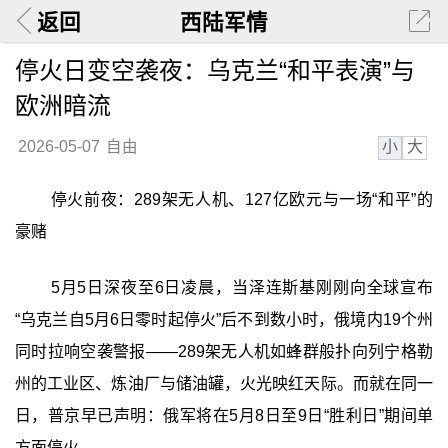
返回
西陆军情
停火日变空袭夜：乌克兰“和平表演”与
欧洲暗流
小
大
2026-05-07
自由
停火前夜：289架无人机、127亿欧元与一场“和平”的
豪赌
5月5日深夜至6日凌晨，当泽连斯基刚刚向全球宣布
“乌克兰自5月6日零时起停火”后不到数小时，俄境内19个州
同时拉响空袭警报——289架无人机如蜂群般扑向列宁格勒
州的工业区、炼油厂与储油罐，火光映红天际。而就在同一
日，普京早已声明：俄军将在5月8日至9日“胜利日”期间单
方面停火。