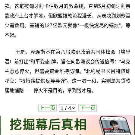
款。这笔被匈牙利卡住数月的救命钱，直到5月初匈牙利亲
欧政府上台才解冻。但欧盟拨款流程漫长，从表决到划款至
少需数周。基辅的127亿欧元就像“一根快燃尽的蜡烛”，等
不起。
于是，泽连斯基在第八届欧洲政治共同体峰会（埃里
温）前打出“和平姿态”牌，旨在向欧洲议会传递信号：“乌克
兰愿意停火，但需要资金维持防御。”北约秘书长吕特随即
呼应：“将持续提供反导导弹”。这一唱一和，实则是为贷款
落地铺路——停火不是目的，拿到钱才是。
上一页
下一页