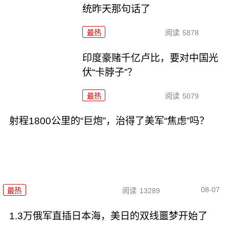
统昨天那句话了
最热
阅读
5878
印度豪赌千亿卢比，要对中国光
伏“卡脖子”？
最热
阅读
5079
射程1800公里的“巨炮”，治得了美军“焦虑”吗？
08-07
最热
阅读
13289
1.3万俄军直插日本海，美日的双线噩梦开始了