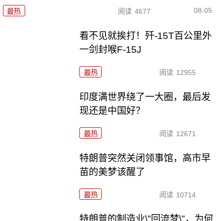
08-05
最热
阅读
4677
看不见就挨打！歼-15T百公里外
一剑封喉F-15J
最热
阅读
12955
印度满世界绕了一大圈，最后发
现还是中国好？
最热
阅读
12671
特朗普突然关闭领事馆，高市早
苗的美梦该醒了
最热
阅读
10714
特朗普的制造业\"回流梦\"，为何