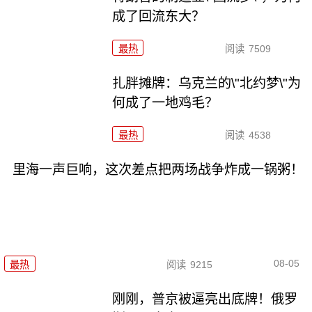
成了回流东大？
最热
阅读
7509
扎胖摊牌：乌克兰的\"北约梦\"为
何成了一地鸡毛？
最热
阅读
4538
里海一声巨响，这次差点把两场战争炸成一锅粥！
08-05
最热
阅读
9215
刚刚，普京被逼亮出底牌！俄罗