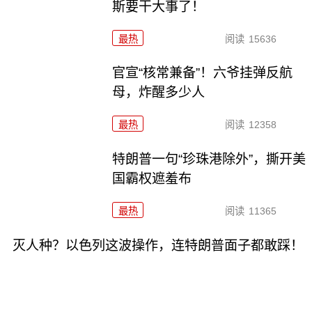
斯要干大事了！
最热
阅读
15636
官宣“核常兼备”！六爷挂弹反航
母，炸醒多少人
最热
阅读
12358
特朗普一句“珍珠港除外”，撕开美
国霸权遮羞布
最热
阅读
11365
灭人种？以色列这波操作，连特朗普面子都敢踩！