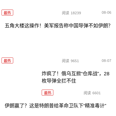
08-06
最热
阅读
18239
五角大楼这操作！美军报告称中国导弹不如伊朗？
08-07
最热
阅读
9651
炸疯了！俄乌互掀“仓库战”，28
枚导弹全拦不住
最热
阅读
6601
伊朗赢了？这是特朗普给革命卫队下“精准毒计”