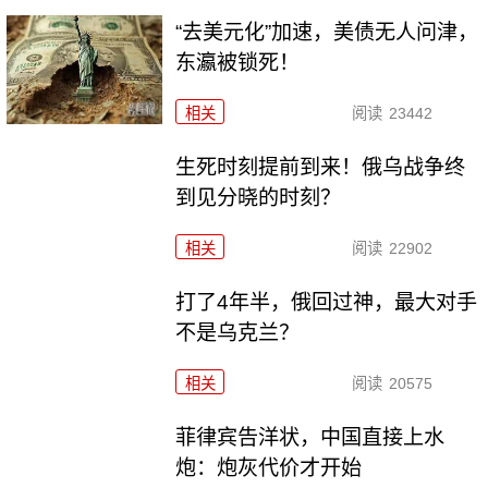
“去美元化”加速，美债无人问津，
东瀛被锁死！
相关
阅读
23442
生死时刻提前到来！俄乌战争终
到见分晓的时刻？
相关
阅读
22902
打了4年半，俄回过神，最大对手
不是乌克兰？
相关
阅读
20575
菲律宾告洋状，中国直接上水
炮：炮灰代价才开始