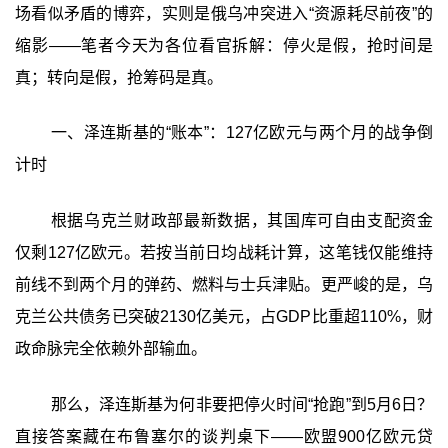
场看似矛盾的博弈，实则是俄乌冲突进入“资源耗尽前夜”的
缩影——笔者今天为各位看官拆解：停火是假，抢时间是
真；转向是假，抢筹码是真。
一、泽连斯基的“账本”：127亿欧元与两个月的战争倒
计时
根据乌克兰财政部最新数据，其国库可自由支配资金
仅剩127亿欧元。若按当前日均战耗计算，这笔钱仅能维持
前线不到两个月的弹药、燃料与士兵津贴。更严峻的是，乌
克兰公共债务已突破2130亿美元，占GDP比重超110%，财
政命脉完全依赖外部输血。
那么，泽连斯基为何非要把停火时间“抢跑”到5月6日？
直接答案藏在布鲁塞尔的谈判桌下——欧盟900亿欧元贷