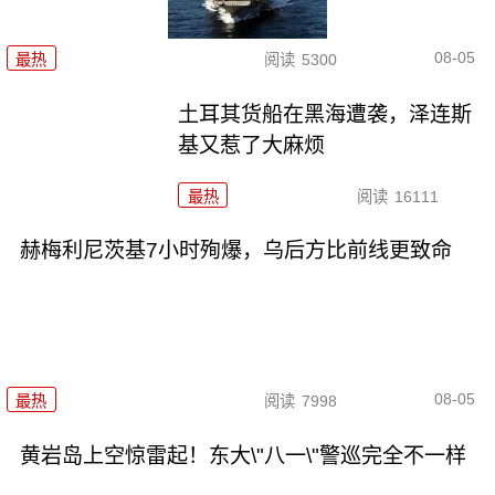
08-05
最热
阅读
5300
土耳其货船在黑海遭袭，泽连斯
基又惹了大麻烦
最热
阅读
16111
赫梅利尼茨基7小时殉爆，乌后方比前线更致命
08-05
最热
阅读
7998
黄岩岛上空惊雷起！东大\"八一\"警巡完全不一样