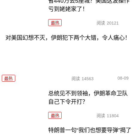
省440万丢5座城？美国这波操作
亏到姥姥家了！
最热
阅读
20121
对美国幻想不灭，伊朗犯下两个大错，令人痛心！
08-09
最热
阅读
14563
总统见不到领袖，伊朗革命卫队
自己下令开打？
最热
阅读
11804
特朗普一句“我们也想要导弹”揭了