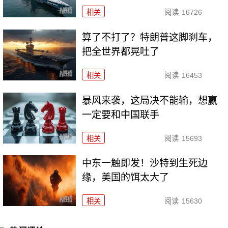
相关
阅读
16726
算了不打了？特朗普这脚刹车，
把全世界都晃吐了
相关
阅读
16453
暴风来袭，这局决不能输，想赢
一定要和中国联手
相关
阅读
15693
中东一触即发！沙特到生死边
缘，美国的饵太大了
相关
阅读
15630