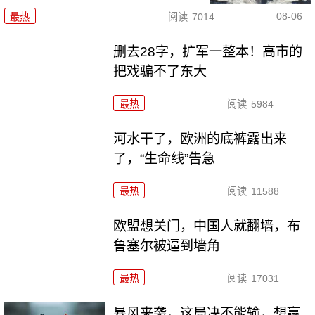
08-06
最热
阅读
7014
删去28字，扩军一整本！高市的
把戏骗不了东大
最热
阅读
5984
河水干了，欧洲的底裤露出来
了，“生命线”告急
最热
阅读
11588
欧盟想关门，中国人就翻墙，布
鲁塞尔被逼到墙角
最热
阅读
17031
暴风来袭，这局决不能输，想赢