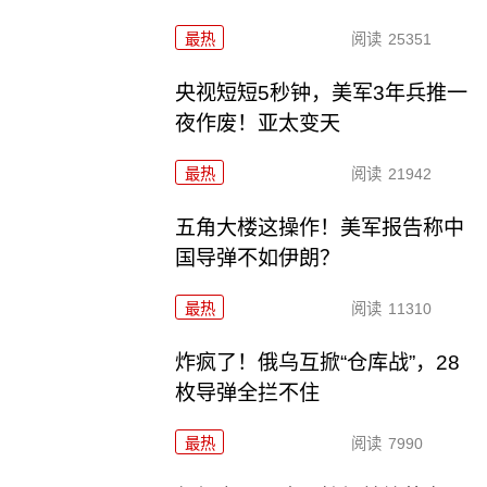
最热
阅读
25351
央视短短5秒钟，美军3年兵推一
夜作废！亚太变天
最热
阅读
21942
五角大楼这操作！美军报告称中
国导弹不如伊朗？
最热
阅读
11310
炸疯了！俄乌互掀“仓库战”，28
枚导弹全拦不住
最热
阅读
7990