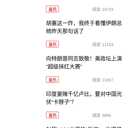
最热
阅读
14729
胡塞这一炸，我终于看懂伊朗总
统昨天那句话了
最热
阅读
11153
向特朗普同志致敬！美政坛上演
“超级抹红大赛”
最热
阅读
11057
印度豪赌千亿卢比，要对中国光
伏“卡脖子”？
最热
阅读
9896