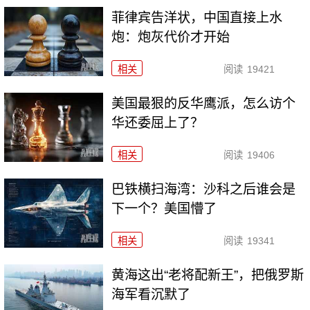
菲律宾告洋状，中国直接上水
炮：炮灰代价才开始
相关
阅读
19421
美国最狠的反华鹰派，怎么访个
华还委屈上了？
相关
阅读
19406
巴铁横扫海湾：沙科之后谁会是
下一个？美国懵了
相关
阅读
19341
黄海这出“老将配新王”，把俄罗斯
海军看沉默了