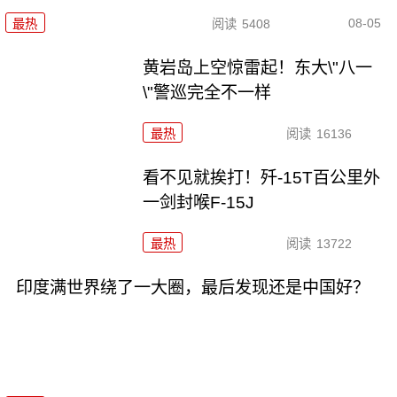
08-05
最热
阅读
5408
黄岩岛上空惊雷起！东大\"八一
\"警巡完全不一样
最热
阅读
16136
看不见就挨打！歼-15T百公里外
一剑封喉F-15J
最热
阅读
13722
印度满世界绕了一大圈，最后发现还是中国好？