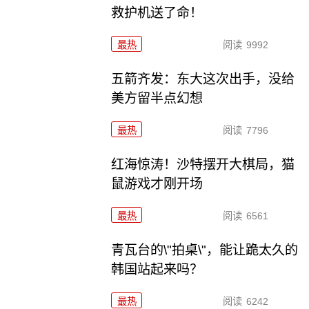
救护机送了命！
最热
阅读
9992
五箭齐发：东大这次出手，没给
美方留半点幻想
最热
阅读
7796
红海惊涛！沙特摆开大棋局，猫
鼠游戏才刚开场
最热
阅读
6561
青瓦台的\"拍桌\"，能让跪太久的
韩国站起来吗？
最热
阅读
6242