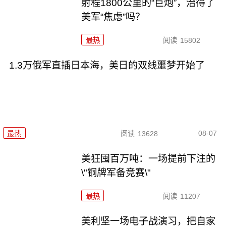
射程1800公里的“巨炮”，治得了
美军“焦虑”吗？
最热
阅读
15802
1.3万俄军直插日本海，美日的双线噩梦开始了
08-07
最热
阅读
13628
美狂囤百万吨：一场提前下注的
\"铜牌军备竞赛\"
最热
阅读
11207
美利坚一场电子战演习，把自家