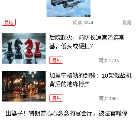
最热
阅读
3344
刚刚
后院起火，前防长逼宫泽连斯
基，低头或硬扛？
最热
阅读
2745
加里宁格勒的剑锋：10架俄战机
背后的地缘博弈
最热
阅读
1954
出篓子！特朗普心心念念的宴会厅，被法官喊停