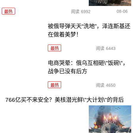
08-06
最热
阅读
6992
被俄导弹天天“洗地”，泽连斯基还
在做着美梦！
最热
阅读
6443
电商哭晕：俄乌互相砸\"饭碗\"，
战争已没有后方
最热
阅读
4650
766亿买不来安全？美核潜光鲜\"大计划\"的背后