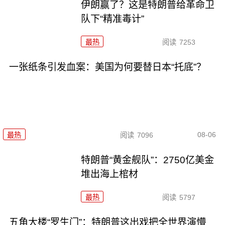
伊朗赢了？这是特朗普给革命卫
队下“精准毒计”
最热
阅读
7253
一张纸条引发血案：美国为何要替日本“托底”？
08-06
最热
阅读
7096
特朗普“黄金舰队”：2750亿美金
堆出海上棺材
最热
阅读
5797
五角大楼“罗生门”：特朗普这出戏把全世界演懵