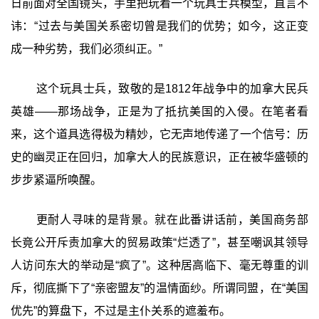
日前面对全国镜头，手里把玩着一个玩具士兵模型，直言不
讳：“过去与美国关系密切曾是我们的优势；如今，这正变
成一种劣势，我们必须纠正。”
这个玩具士兵，致敬的是1812年战争中的加拿大民兵
英雄——那场战争，正是为了抵抗美国的入侵。在笔者看
来，这个道具选得极为精妙，它无声地传递了一个信号：历
史的幽灵正在回归，加拿大人的民族意识，正在被华盛顿的
步步紧逼所唤醒。
更耐人寻味的是背景。就在此番讲话前，美国商务部
长竟公开斥责加拿大的贸易政策“烂透了”，甚至嘲讽其领导
人访问东大的举动是“疯了”。这种居高临下、毫无尊重的训
斥，彻底撕下了“亲密盟友”的温情面纱。所谓同盟，在“美国
优先”的算盘下，不过是主仆关系的遮羞布。