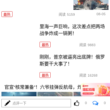
08-05
最热
阅读
5159
里海一声巨响，这次差点把两场
战争炸成一锅粥！
最热
阅读
9883
刚刚，普京被逼亮出底牌！俄罗
斯要干大事了！
最热
阅读
16268
官宣“核常兼备”！六爷挂弹反航母，炸醒多少人
0
0
点评一下