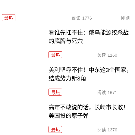
最热
阅读
1776
刚刚
看谁先扛不住：俄乌能源绞杀战
的底牌与死穴
最热
阅读
1160
美利坚靠不住！中东这3个国家，
结成势力新3角
最热
阅读
1671
高市不敢说的话，长崎市长敢！
美国投的原子弹
最热
阅读
1376