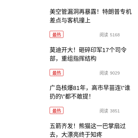
美空管漏洞再暴露！特朗普专机
差点与客机撞上
最热
阅读
5168
莫迪开大！砸碎印军17个司令
部，重组指挥结构
最热
阅读
9029
广岛核爆81年，高市早苗连\"谁
扔的\"都不敢提！
最热
阅读
3851
五箭齐发！熊猫这一巴掌扇过
去，大漂亮终于知疼