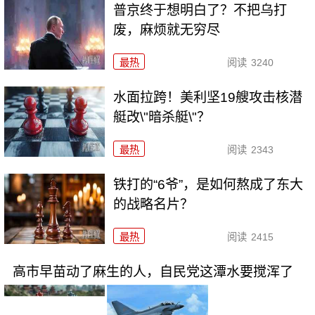
普京终于想明白了？不把乌打
废，麻烦就无穷尽
最热
阅读
3240
水面拉跨！美利坚19艘攻击核潜
艇改\"暗杀艇\"？
最热
阅读
2343
铁打的“6爷”，是如何熬成了东大
的战略名片？
最热
阅读
2415
高市早苗动了麻生的人，自民党这潭水要搅浑了