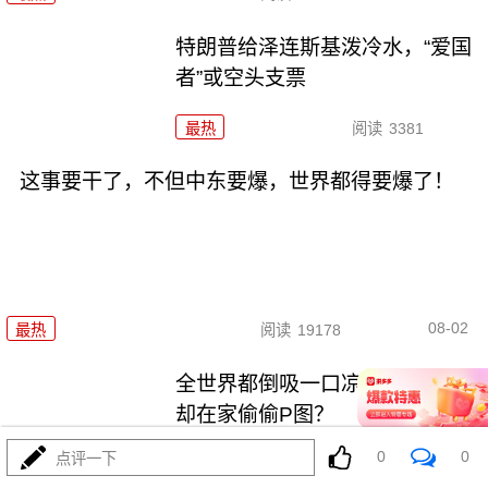
特朗普给泽连斯基泼冷水，“爱国
者”或空头支票
最热
阅读
3381
这事要干了，不但中东要爆，世界都得要爆了！
08-02
最热
阅读
19178
全世界都倒吸一口凉气，特朗普
却在家偷偷P图？
0
0
点评一下
最热
阅读
10632