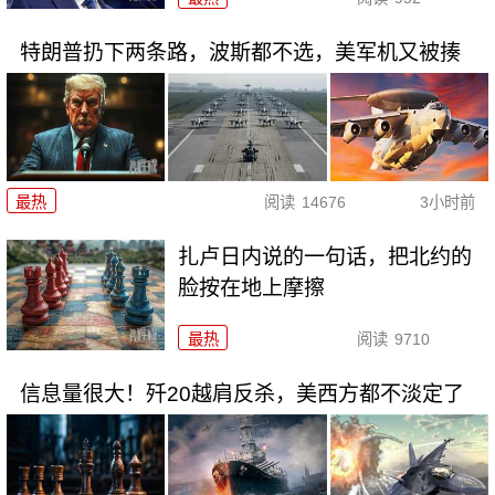
特朗普扔下两条路，波斯都不选，美军机又被揍
最热
阅读
14676
3小时前
扎卢日内说的一句话，把北约的
脸按在地上摩擦
最热
阅读
9710
信息量很大！歼20越肩反杀，美西方都不淡定了