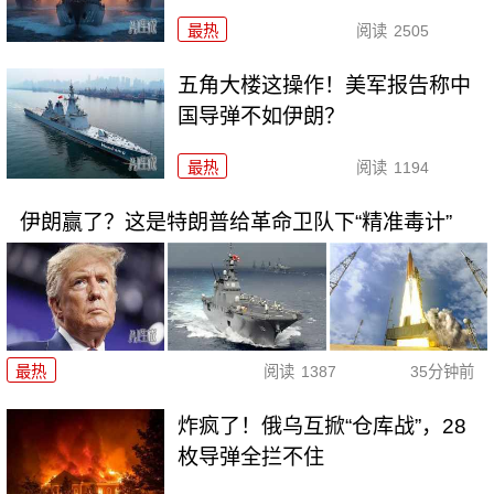
最热
阅读
2505
五角大楼这操作！美军报告称中
国导弹不如伊朗？
最热
阅读
1194
伊朗赢了？这是特朗普给革命卫队下“精准毒计”
最热
阅读
1387
35分钟前
炸疯了！俄乌互掀“仓库战”，28
枚导弹全拦不住