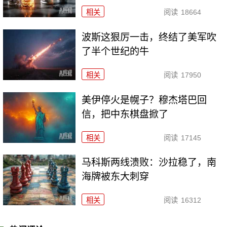
相关
阅读
18664
波斯这狠厉一击，终结了美军吹
了半个世纪的牛
相关
阅读
17950
美伊停火是幌子？穆杰塔巴回
信，把中东棋盘掀了
相关
阅读
17145
马科斯两线溃败：沙拉稳了，南
海牌被东大刺穿
相关
阅读
16312