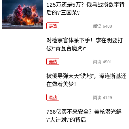
125万还是5万？俄乌战损数字背
后的\"三国杀\"
最热
阅读
6488
对检察官体系下手！李在明要打
破\"青瓦台魔咒\"
最热
阅读
4501
被俄导弹天天“洗地”，泽连斯基还
在做着美梦！
最热
阅读
4129
766亿买不来安全？美核潜光鲜
\"大计划\"的背后