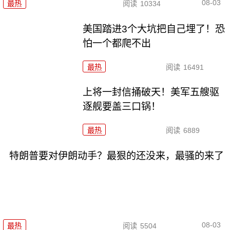
08-03
最热
阅读
10334
美国踏进3个大坑把自己埋了！恐
怕一个都爬不出
最热
阅读
16491
上将一封信捅破天！美军五艘驱
逐舰要盖三口锅！
最热
阅读
6889
特朗普要对伊朗动手？最狠的还没来，最骚的来了
08-03
最热
阅读
5504