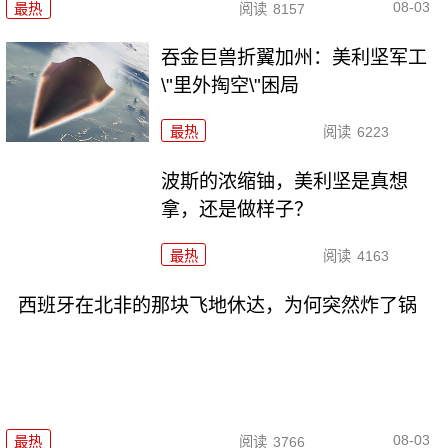
08-03
最热
阅读
8157
吞金巨兽折翼加州：美利坚军工
\"里外掏空\"困局
最热
阅读
6223
波斯的浓缩铀，美利坚是真想
拿，还是做样子？
最热
阅读
4163
西班牙在北非的那块飞地休达，为何突然炸了锅
08-03
最热
阅读
3766