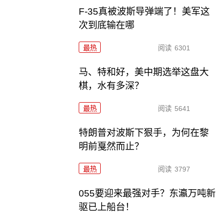
F-35真被波斯导弹端了！美军这
次到底输在哪
最热
阅读
6301
马、特和好，美中期选举这盘大
棋，水有多深？
最热
阅读
5641
特朗普对波斯下狠手，为何在黎
明前戛然而止？
最热
阅读
3797
055要迎来最强对手？东瀛万吨新
驱已上船台！