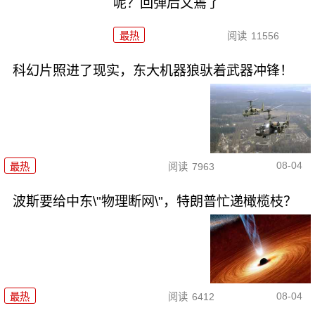
呢？回弹后又蔫了
最热
阅读
11556
科幻片照进了现实，东大机器狼驮着武器冲锋！
08-04
最热
阅读
7963
波斯要给中东\"物理断网\"，特朗普忙递橄榄枝？
08-04
最热
阅读
6412