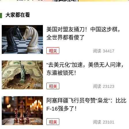
大家都在看
美国对盟友捅刀！中国这步棋，
全世界都看傻了
相关
阅读
34417
“去美元化”加速，美债无人问津，
东瀛被锁死！
相关
阅读
23123
阿塞拜疆飞行员夸赞“枭龙”：比比
F-16强多了！
相关
阅读
23101