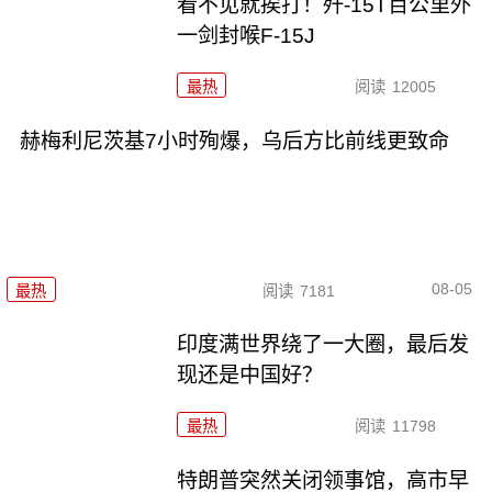
看不见就挨打！歼-15T百公里外
一剑封喉F-15J
最热
阅读
12005
赫梅利尼茨基7小时殉爆，乌后方比前线更致命
08-05
最热
阅读
7181
印度满世界绕了一大圈，最后发
现还是中国好？
最热
阅读
11798
特朗普突然关闭领事馆，高市早