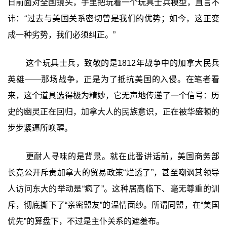
日前面对全国镜头，手里把玩着一个玩具士兵模型，直言不
讳：“过去与美国关系密切曾是我们的优势；如今，这正变
成一种劣势，我们必须纠正。”
这个玩具士兵，致敬的是1812年战争中的加拿大民兵
英雄——那场战争，正是为了抵抗美国的入侵。在笔者看
来，这个道具选得极为精妙，它无声地传递了一个信号：历
史的幽灵正在回归，加拿大人的民族意识，正在被华盛顿的
步步紧逼所唤醒。
更耐人寻味的是背景。就在此番讲话前，美国商务部
长竟公开斥责加拿大的贸易政策“烂透了”，甚至嘲讽其领导
人访问东大的举动是“疯了”。这种居高临下、毫无尊重的训
斥，彻底撕下了“亲密盟友”的温情面纱。所谓同盟，在“美国
优先”的算盘下，不过是主仆关系的遮羞布。