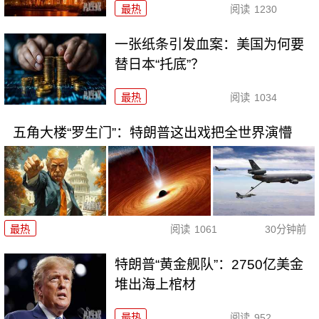
最热
阅读
1230
一张纸条引发血案：美国为何要
替日本“托底”？
最热
阅读
1034
五角大楼“罗生门”：特朗普这出戏把全世界演懵
最热
阅读
1061
30分钟前
特朗普“黄金舰队”：2750亿美金
堆出海上棺材
最热
阅读
952