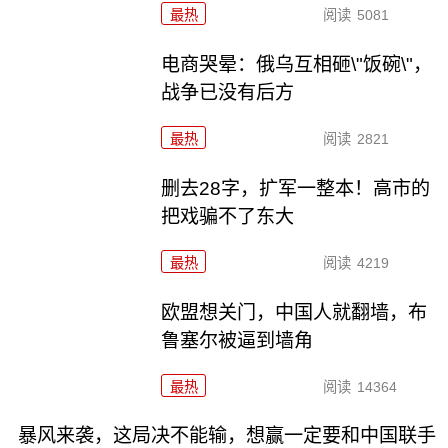
最热
阅读
5081
电商哭晕：俄乌互相砸\"饭碗\"，
战争已没有后方
最热
阅读
2821
删去28字，扩军一整本！高市的
把戏骗不了东大
最热
阅读
4219
欧盟想关门，中国人就翻墙，布
鲁塞尔被逼到墙角
最热
阅读
14364
暴风来袭，这局决不能输，想赢一定要和中国联手