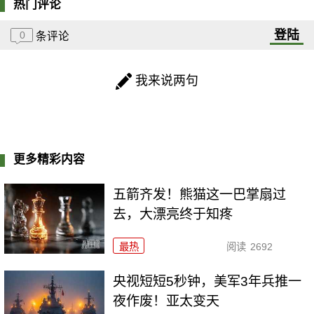
热门评论
登陆
0
条评论
我来说两句
更多精彩内容
五箭齐发！熊猫这一巴掌扇过
去，大漂亮终于知疼
最热
阅读
2692
央视短短5秒钟，美军3年兵推一
夜作废！亚太变天