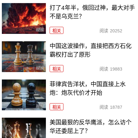
打了4年半，俄回过神，最大对手
不是乌克兰？
相关
阅读
20252
中国这波操作，直接把西方石化
霸权打出了原形
相关
阅读
19883
菲律宾告洋状，中国直接上水
炮：炮灰代价才开始
相关
阅读
18787
美国最狠的反华鹰派，怎么访个
华还委屈上了？