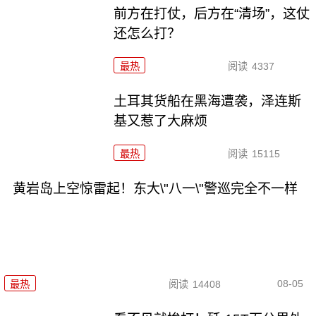
前方在打仗，后方在“清场”，这仗
还怎么打？
最热
阅读
4337
土耳其货船在黑海遭袭，泽连斯
基又惹了大麻烦
最热
阅读
15115
黄岩岛上空惊雷起！东大\"八一\"警巡完全不一样
08-05
最热
阅读
14408