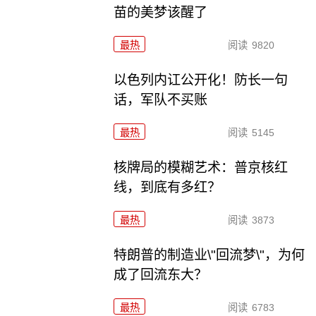
苗的美梦该醒了
最热
阅读
9820
以色列内讧公开化！防长一句
话，军队不买账
最热
阅读
5145
核牌局的模糊艺术：普京核红
线，到底有多红？
最热
阅读
3873
特朗普的制造业\"回流梦\"，为何
成了回流东大？
最热
阅读
6783