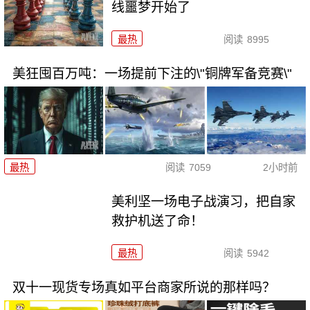
线噩梦开始了
最热
阅读
8995
美狂囤百万吨：一场提前下注的\"铜牌军备竞赛\"
最热
阅读
7059
2小时前
美利坚一场电子战演习，把自家
救护机送了命！
最热
阅读
5942
双十一现货专场真如平台商家所说的那样吗？