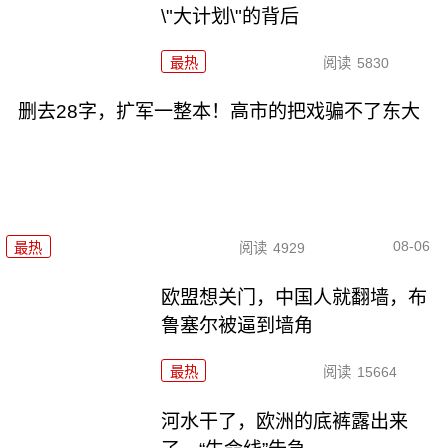
\"大计划\"的背后
最热
阅读
5830
删去28字，扩军一整本！高市的把戏骗不了东大
08-06
最热
阅读
4929
欧盟想关门，中国人就翻墙，布
鲁塞尔被逼到墙角
最热
阅读
15664
河水干了，欧洲的底裤露出来