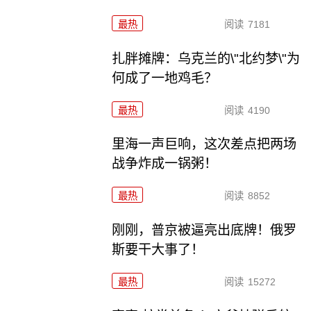
最热
阅读
7181
扎胖摊牌：乌克兰的\"北约梦\"为
何成了一地鸡毛？
最热
阅读
4190
里海一声巨响，这次差点把两场
战争炸成一锅粥！
最热
阅读
8852
刚刚，普京被逼亮出底牌！俄罗
斯要干大事了！
最热
阅读
15272