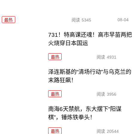
08-04
最热
阅读
5345
731！特高课还魂！高市早苗两把
火烧穿日本国运
最热
阅读
4931
泽连斯基的“清场行动”与乌克兰的
末路狂飙！
最热
阅读
3956
南海6天禁航，东大摆下“阳谋
棋”，锤炼铁拳头！
最热
阅读
20544