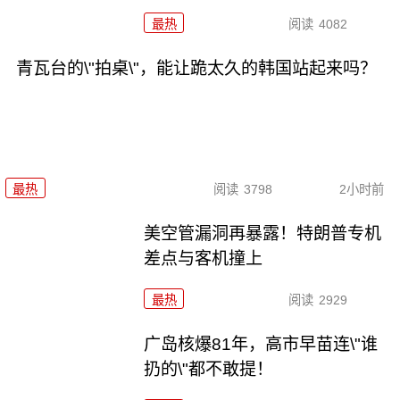
最热
阅读
4082
青瓦台的\"拍桌\"，能让跪太久的韩国站起来吗？
最热
阅读
3798
2小时前
美空管漏洞再暴露！特朗普专机
差点与客机撞上
最热
阅读
2929
广岛核爆81年，高市早苗连\"谁
扔的\"都不敢提！