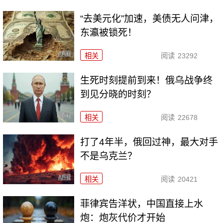
“去美元化”加速，美债无人问津，
东瀛被锁死！
相关
阅读
23292
生死时刻提前到来！俄乌战争终
到见分晓的时刻？
相关
阅读
22678
打了4年半，俄回过神，最大对手
不是乌克兰？
相关
阅读
20421
菲律宾告洋状，中国直接上水
炮：炮灰代价才开始