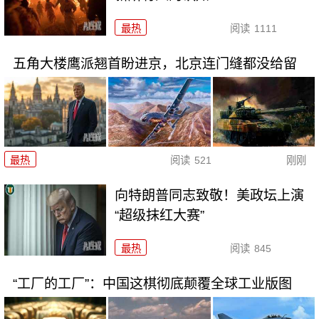
最热
阅读
1111
五角大楼鹰派翘首盼进京，北京连门缝都没给留
最热
阅读
521
刚刚
向特朗普同志致敬！美政坛上演
“超级抹红大赛”
最热
阅读
845
“工厂的工厂”：中国这棋彻底颠覆全球工业版图