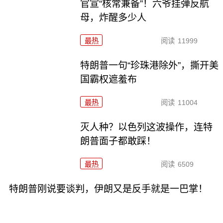
官宣“核常兼备”！六爷挂弹反航
母，炸醒多少人
最热
阅读
11999
特朗普一句“珍珠港除外”，撕开美
国霸权遮羞布
最热
阅读
11004
灭人种？以色列这波操作，连特
朗普面子都敢踩！
最热
阅读
6509
特朗普刚说要谈判，伊朗又是反手就是一巴掌！