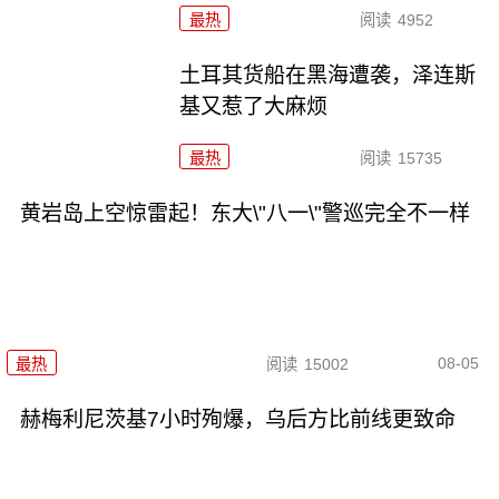
最热
阅读
4952
土耳其货船在黑海遭袭，泽连斯
基又惹了大麻烦
最热
阅读
15735
黄岩岛上空惊雷起！东大\"八一\"警巡完全不一样
08-05
最热
阅读
15002
赫梅利尼茨基7小时殉爆，乌后方比前线更致命