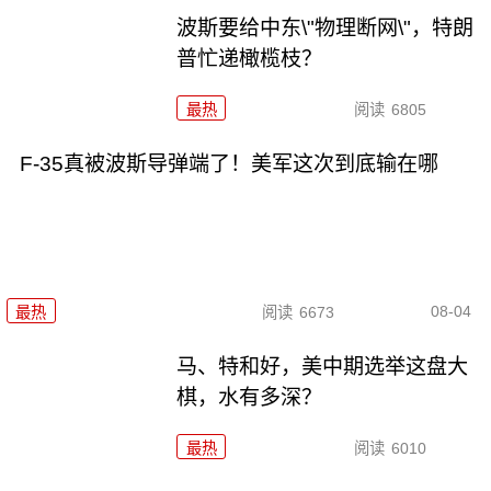
波斯要给中东\"物理断网\"，特朗
普忙递橄榄枝？
最热
阅读
6805
F-35真被波斯导弹端了！美军这次到底输在哪
08-04
最热
阅读
6673
马、特和好，美中期选举这盘大
棋，水有多深？
最热
阅读
6010