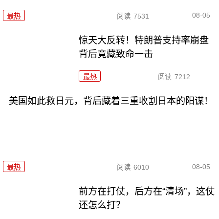
08-05
最热
阅读
7531
惊天大反转！特朗普支持率崩盘
背后竟藏致命一击
最热
阅读
7212
美国如此救日元，背后藏着三重收割日本的阳谋！
08-05
最热
阅读
6010
前方在打仗，后方在“清场”，这仗
还怎么打？