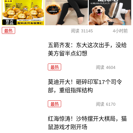
最热
阅读
31145
4小时前
五箭齐发：东大这次出手，没给
美方留半点幻想
最热
阅读
4604
莫迪开大！砸碎印军17个司令
部，重组指挥结构
最热
阅读
6170
红海惊涛！沙特摆开大棋局，猫
鼠游戏才刚开场