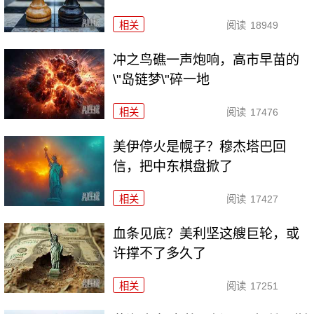
相关
阅读
18949
冲之鸟礁一声炮响，高市早苗的
\"岛链梦\"碎一地
相关
阅读
17476
美伊停火是幌子？穆杰塔巴回
信，把中东棋盘掀了
相关
阅读
17427
血条见底？美利坚这艘巨轮，或
许撑不了多久了
相关
阅读
17251