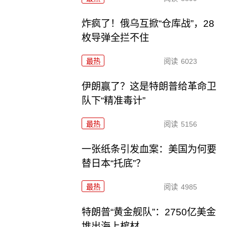
炸疯了！俄乌互掀“仓库战”，28
枚导弹全拦不住
最热
阅读
6023
伊朗赢了？这是特朗普给革命卫
队下“精准毒计”
最热
阅读
5156
一张纸条引发血案：美国为何要
替日本“托底”？
最热
阅读
4985
特朗普“黄金舰队”：2750亿美金
堆出海上棺材