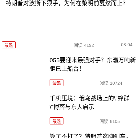
特朗普对波斯下狠手，为何在黎明前戛然而止？
08-04
最热
阅读
4192
055要迎来最强对手？东瀛万吨新
驱已上船台！
最热
阅读
10724
千机压境：俄乌战场上的\"蜂群
\"博弈与东大启示
最热
阅读
8105
算了不打了？特朗普这脚刹车，