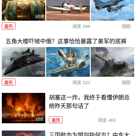
最热
阅读
699
刚刚
五角大楼吓唬中俄？这事恰恰暴露了美军的底裤
最热
阅读
523
刚刚
胡塞这一炸，我终于看懂伊朗总
统昨天那句话了
最热
阅读
465
三国歃血为盟剑指何方？中东大