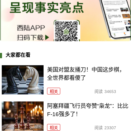
大家都在看
美国对盟友捅刀！中国这步棋，
全世界都看傻了
相关
阅读
34653
阿塞拜疆飞行员夸赞“枭龙”：比比
F-16强多了！
相关
阅读
23307