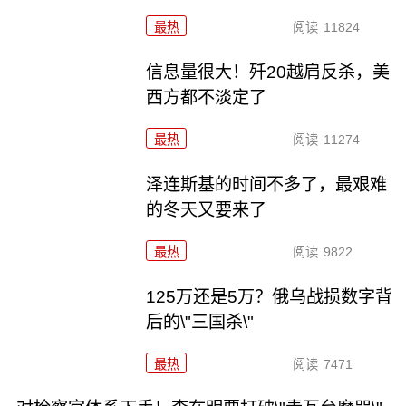
最热
阅读
11824
信息量很大！歼20越肩反杀，美
西方都不淡定了
最热
阅读
11274
泽连斯基的时间不多了，最艰难
的冬天又要来了
最热
阅读
9822
125万还是5万？俄乌战损数字背
后的\"三国杀\"
最热
阅读
7471