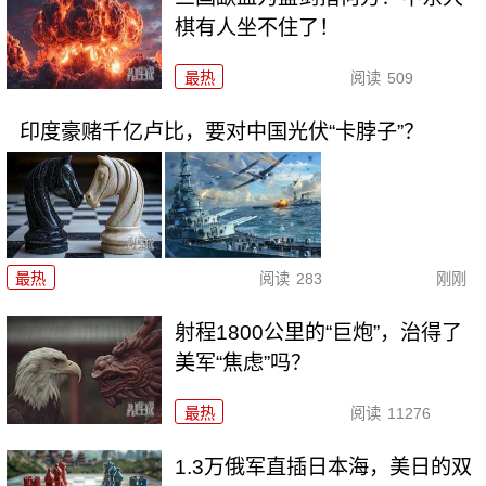
棋有人坐不住了！
最热
阅读
509
印度豪赌千亿卢比，要对中国光伏“卡脖子”？
最热
阅读
283
刚刚
射程1800公里的“巨炮”，治得了
美军“焦虑”吗？
最热
阅读
11276
1.3万俄军直插日本海，美日的双