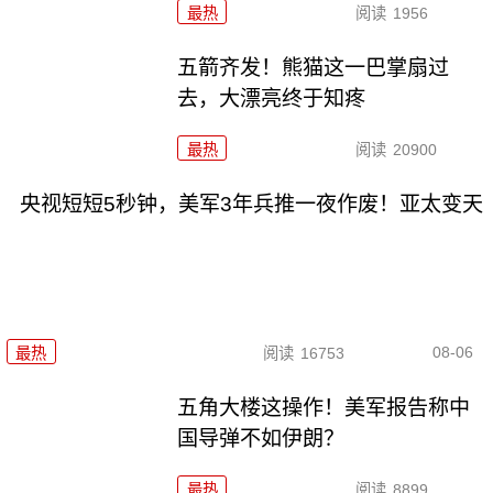
最热
阅读
1956
五箭齐发！熊猫这一巴掌扇过
去，大漂亮终于知疼
最热
阅读
20900
央视短短5秒钟，美军3年兵推一夜作废！亚太变天
08-06
最热
阅读
16753
五角大楼这操作！美军报告称中
国导弹不如伊朗？
最热
阅读
8899