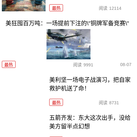
最热
阅读
12114
美狂囤百万吨：一场提前下注的\"铜牌军备竞赛\"
08-07
最热
阅读
9991
美利坚一场电子战演习，把自家
救护机送了命！
最热
阅读
8731
五箭齐发：东大这次出手，没给
美方留半点幻想