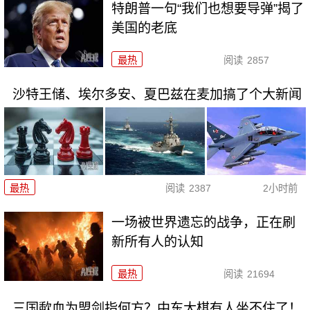
特朗普一句“我们也想要导弹”揭了
美国的老底
最热
阅读
2857
沙特王储、埃尔多安、夏巴兹在麦加搞了个大新闻
最热
阅读
2387
2小时前
一场被世界遗忘的战争，正在刷
新所有人的认知
最热
阅读
21694
三国歃血为盟剑指何方？中东大棋有人坐不住了！