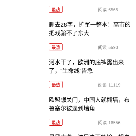
最热
阅读
6565
删去28字，扩军一整本！高市的
把戏骗不了东大
最热
阅读
5593
河水干了，欧洲的底裤露出来
了，“生命线”告急
最热
阅读
11119
欧盟想关门，中国人就翻墙，布
鲁塞尔被逼到墙角
最热
阅读
16556