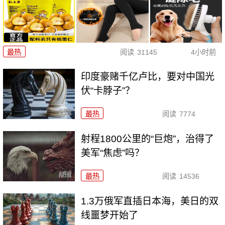
最热
阅读
31145
4小时前
印度豪赌千亿卢比，要对中国光
伏“卡脖子”？
最热
阅读
7774
射程1800公里的“巨炮”，治得了
美军“焦虑”吗？
最热
阅读
14536
1.3万俄军直插日本海，美日的双
线噩梦开始了