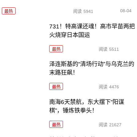
08-04
最热
阅读
5941
731！特高课还魂！高市早苗两把
火烧穿日本国运
最热
阅读
5511
泽连斯基的“清场行动”与乌克兰的
末路狂飙！
最热
阅读
4476
南海6天禁航，东大摆下“阳谋
棋”，锤炼铁拳头！
最热
阅读
21627