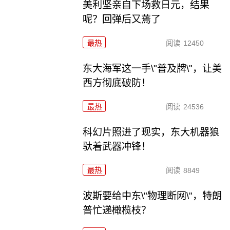
美利坚亲自下场救日元，结果
呢？回弹后又蔫了
最热
阅读
12450
东大海军这一手\"普及牌\"，让美
西方彻底破防！
最热
阅读
24536
科幻片照进了现实，东大机器狼
驮着武器冲锋！
最热
阅读
8849
波斯要给中东\"物理断网\"，特朗
普忙递橄榄枝？