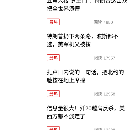
五角大楼“罗生门”：特朗普这出戏
把全世界演懵
最热
阅读
4850
特朗普扔下两条路，波斯都不
选，美军机又被揍
最热
阅读
17957
扎卢日内说的一句话，把北约的
脸按在地上摩擦
最热
阅读
12958
信息量很大！歼20越肩反杀，美
西方都不淡定了