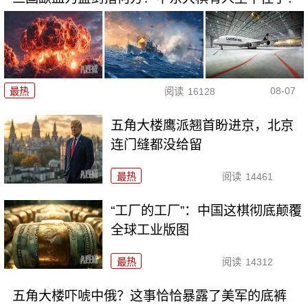
08-07
最热
阅读
16128
五角大楼鹰派翘首盼进京，北京
连门缝都没给留
最热
阅读
14461
“工厂的工厂”：中国这棋彻底颠覆
全球工业版图
最热
阅读
14312
五角大楼吓唬中俄？这事恰恰暴露了美军的底裤