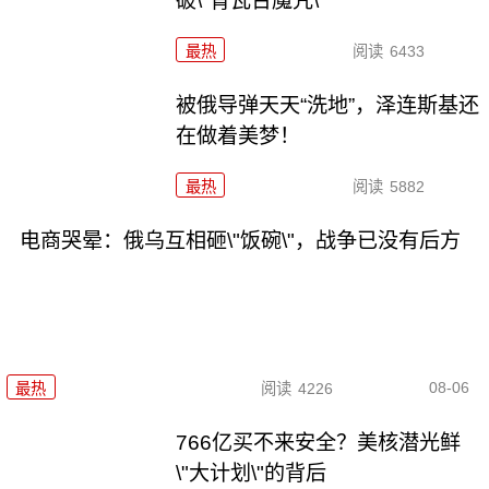
破\"青瓦台魔咒\"
最热
阅读
6433
被俄导弹天天“洗地”，泽连斯基还
在做着美梦！
最热
阅读
5882
电商哭晕：俄乌互相砸\"饭碗\"，战争已没有后方
08-06
最热
阅读
4226
766亿买不来安全？美核潜光鲜
\"大计划\"的背后