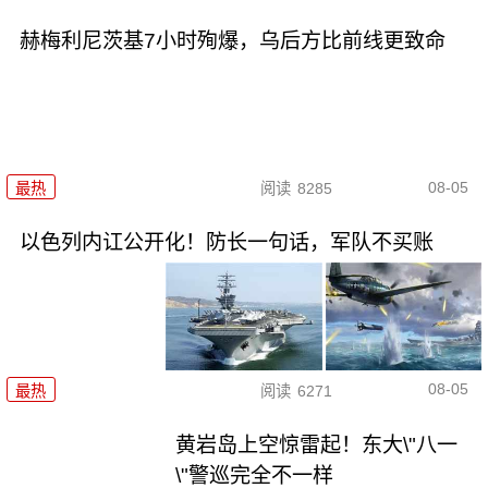
赫梅利尼茨基7小时殉爆，乌后方比前线更致命
08-05
最热
阅读
8285
以色列内讧公开化！防长一句话，军队不买账
08-05
最热
阅读
6271
黄岩岛上空惊雷起！东大\"八一
\"警巡完全不一样