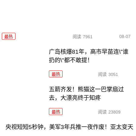
08-07
最热
阅读
7961
广岛核爆81年，高市早苗连\"谁
扔的\"都不敢提！
最热
阅读
3051
五箭齐发！熊猫这一巴掌扇过
去，大漂亮终于知疼
最热
阅读
23809
央视短短5秒钟，美军3年兵推一夜作废！亚太变天