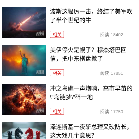
波斯这狠厉一击，终结了美军吹
了半个世纪的牛
相关
阅读
18402
美伊停火是幌子？穆杰塔巴回
信，把中东棋盘掀了
相关
阅读
17851
冲之鸟礁一声炮响，高市早苗的
\"岛链梦\"碎一地
相关
阅读
17750
泽连斯基一夜斩总理又砍防长，
这大戏几个意思？