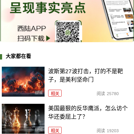
大家都在看
波斯第27波打击，打的不是靶
子，是美利坚命门
相关
阅读
25780
美国最狠的反华鹰派，怎么访个
华还委屈上了？
相关
阅读
19203