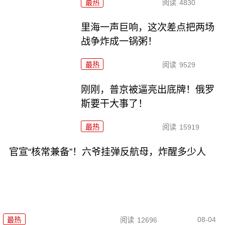
最热
阅读
4830
里海一声巨响，这次差点把两场
战争炸成一锅粥！
最热
阅读
9529
刚刚，普京被逼亮出底牌！俄罗
斯要干大事了！
最热
阅读
15919
官宣“核常兼备”！六爷挂弹反航母，炸醒多少人
08-04
最热
阅读
12696