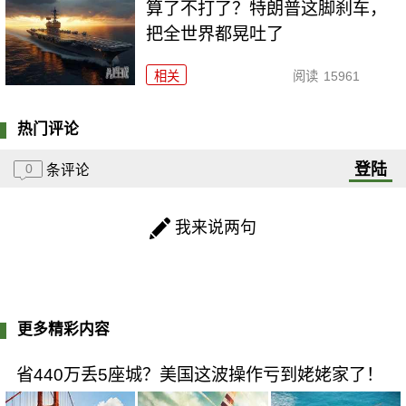
算了不打了？特朗普这脚刹车，
把全世界都晃吐了
相关
阅读
15961
热门评论
登陆
0
条评论
我来说两句
更多精彩内容
省440万丢5座城？美国这波操作亏到姥姥家了！