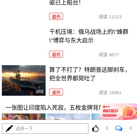
驱已上船台！
最热
阅读
11313
千机压境：俄乌战场上的\"蜂群
\"博弈与东大启示
最热
阅读
8677
算了不打了？特朗普这脚刹车，
把全世界都晃吐了
最热
阅读
15961
一张图让印度陷入死寂，五枚金牌背后的终极真相
0
0
点评一下