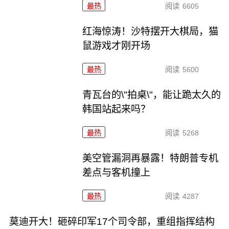
最热
阅读
6605
红海惊涛！沙特摆开大棋局，猫
鼠游戏才刚开场
最热
阅读
5600
青瓦台的\"拍桌\"，能让跪太久的
韩国站起来吗？
最热
阅读
5268
美空管漏洞再暴露！特朗普专机
差点与客机撞上
最热
阅读
4287
莫迪开大！砸碎印军17个司令部，重组指挥结构