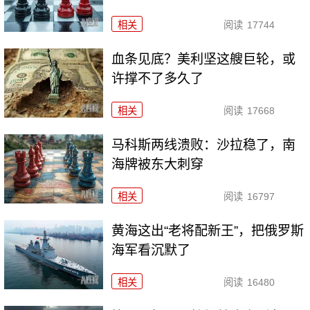
相关
阅读
17744
血条见底？美利坚这艘巨轮，或
许撑不了多久了
相关
阅读
17668
马科斯两线溃败：沙拉稳了，南
海牌被东大刺穿
相关
阅读
16797
黄海这出“老将配新王”，把俄罗斯
海军看沉默了
相关
阅读
16480