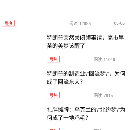
08-05
最热
阅读
12983
特朗普突然关闭领事馆，高市早
苗的美梦该醒了
最热
阅读
11049
特朗普的制造业\"回流梦\"，为何
成了回流东大？
最热
阅读
7815
扎胖摊牌：乌克兰的\"北约梦\"为
何成了一地鸡毛？