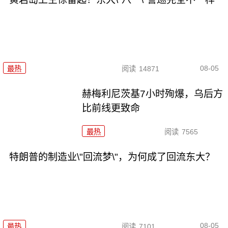
08-05
最热
阅读
14871
赫梅利尼茨基7小时殉爆，乌后方
比前线更致命
最热
阅读
7565
特朗普的制造业\"回流梦\"，为何成了回流东大？
08-05
最热
阅读
7101