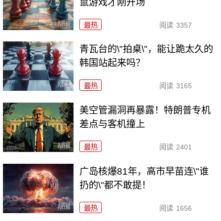
鼠游戏才刚开场
最热
阅读
3357
青瓦台的\"拍桌\"，能让跪太久的
韩国站起来吗？
最热
阅读
3165
美空管漏洞再暴露！特朗普专机
差点与客机撞上
最热
阅读
2401
广岛核爆81年，高市早苗连\"谁
扔的\"都不敢提！
最热
阅读
1656