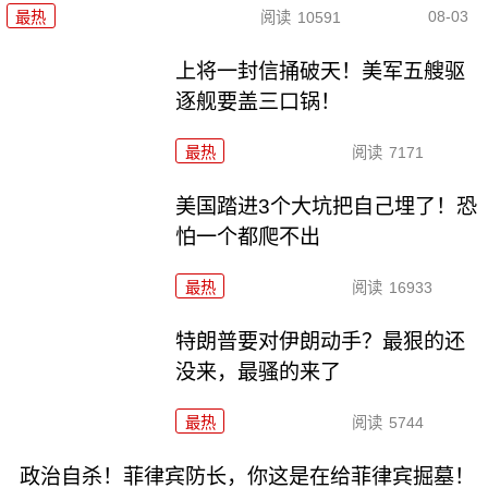
08-03
最热
阅读
10591
上将一封信捅破天！美军五艘驱
逐舰要盖三口锅！
最热
阅读
7171
美国踏进3个大坑把自己埋了！恐
怕一个都爬不出
最热
阅读
16933
特朗普要对伊朗动手？最狠的还
没来，最骚的来了
最热
阅读
5744
政治自杀！菲律宾防长，你这是在给菲律宾掘墓！