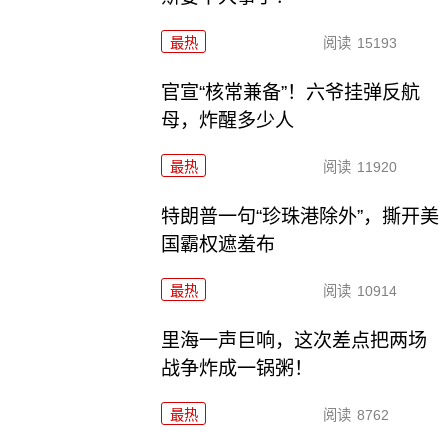
最热
阅读
15193
官宣“核常兼备”！六爷挂弹反航
母，炸醒多少人
最热
阅读
11920
特朗普一句“珍珠港除外”，撕开美
国霸权遮羞布
最热
阅读
10914
里海一声巨响，这次差点把两场
战争炸成一锅粥！
最热
阅读
8762