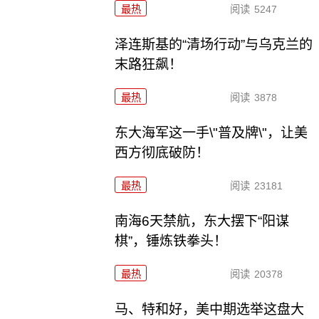
最热
阅读
5247
泽连斯基的“清场行动”与乌克兰的
末路狂飙！
最热
阅读
3878
东大海军这一手\"普及牌\"，让美
西方彻底破防！
最热
阅读
23181
南海6天禁航，东大摆下“阳谋
棋”，锤炼铁拳头！
最热
阅读
20378
马、特和好，美中期选举这盘大