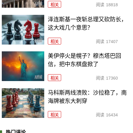
相关
阅读
18818
泽连斯基一夜斩总理又砍防长，
这大戏几个意思？
相关
阅读
17407
美伊停火是幌子？穆杰塔巴回
信，把中东棋盘掀了
相关
阅读
17360
马科斯两线溃败：沙拉稳了，南
海牌被东大刺穿
相关
阅读
16434
热门评论