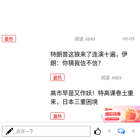
08-03
最热
阅读
6849
特朗普这狼来了连演十遍，伊
朗：你猜我信不信？
最热
阅读
4969
高市早苗又作妖！特高课卷土重
来，日本三重困境
最热
阅读
4365
0
0
央视：空警600横空出世，美航母最强王牌失效
点评一下