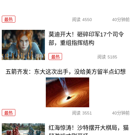
最热
阅读
4550
40分钟前
莫迪开大！砸碎印军17个司令
部，重组指挥结构
最热
阅读
5185
五箭齐发：东大这次出手，没给美方留半点幻想
最热
阅读
3551
40分钟前
红海惊涛！沙特摆开大棋局，猫