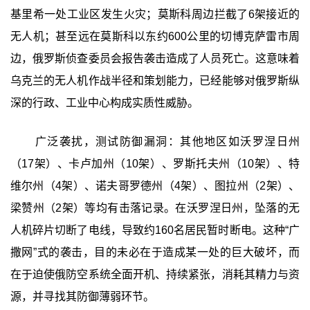
基里希一处工业区发生火灾；莫斯科周边拦截了6架接近的
无人机；甚至远在莫斯科以东约600公里的切博克萨雷市周
边，俄罗斯侦查委员会报告袭击造成了人员死亡。这意味着
乌克兰的无人机作战半径和策划能力，已经能够对俄罗斯纵
深的行政、工业中心构成实质性威胁。
广泛袭扰，测试防御漏洞：其他地区如沃罗涅日州
（17架）、卡卢加州（10架）、罗斯托夫州（10架）、特
维尔州（4架）、诺夫哥罗德州（4架）、图拉州（2架）、
梁赞州（2架）等均有击落记录。在沃罗涅日州，坠落的无
人机碎片切断了电线，导致约160名居民暂时断电。这种“广
撒网”式的袭击，目的未必在于造成某一处的巨大破坏，而
在于迫使俄防空系统全面开机、持续紧张，消耗其精力与资
源，并寻找其防御薄弱环节。