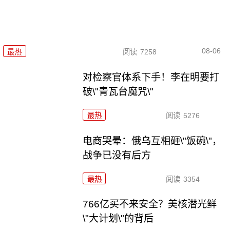
08-06
最热
阅读
7258
对检察官体系下手！李在明要打
破\"青瓦台魔咒\"
最热
阅读
5276
电商哭晕：俄乌互相砸\"饭碗\"，
战争已没有后方
最热
阅读
3354
766亿买不来安全？美核潜光鲜
\"大计划\"的背后