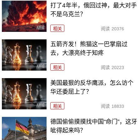
打了4年半，俄回过神，最大对手
不是乌克兰？
相关
阅读
20376
五箭齐发！熊猫这一巴掌扇过
去，大漂亮终于知疼
相关
阅读
20223
美国最狠的反华鹰派，怎么访个
华还委屈上了？
相关
阅读
18833
德国偷偷摸摸找中国“命门”，这牙
呲得起来吗？