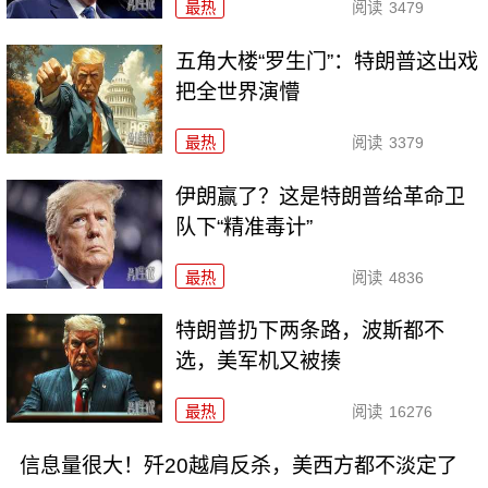
最热
阅读
3479
五角大楼“罗生门”：特朗普这出戏
把全世界演懵
最热
阅读
3379
伊朗赢了？这是特朗普给革命卫
队下“精准毒计”
最热
阅读
4836
特朗普扔下两条路，波斯都不
选，美军机又被揍
最热
阅读
16276
信息量很大！歼20越肩反杀，美西方都不淡定了