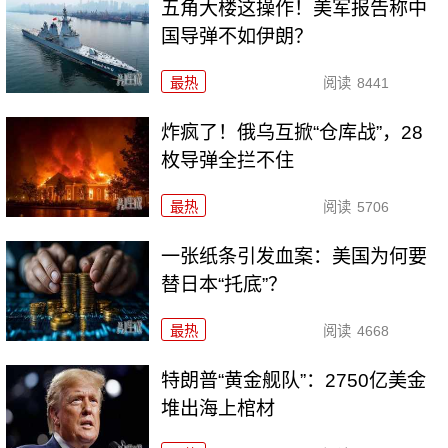
五角大楼这操作！美军报告称中
国导弹不如伊朗？
最热
阅读
8441
炸疯了！俄乌互掀“仓库战”，28
枚导弹全拦不住
最热
阅读
5706
一张纸条引发血案：美国为何要
替日本“托底”？
最热
阅读
4668
特朗普“黄金舰队”：2750亿美金
堆出海上棺材