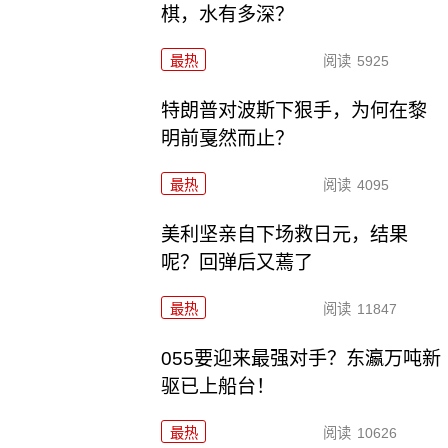
棋，水有多深？
最热
阅读
5925
特朗普对波斯下狠手，为何在黎
明前戛然而止？
最热
阅读
4095
美利坚亲自下场救日元，结果
呢？回弹后又蔫了
最热
阅读
11847
055要迎来最强对手？东瀛万吨新
驱已上船台！
最热
阅读
10626