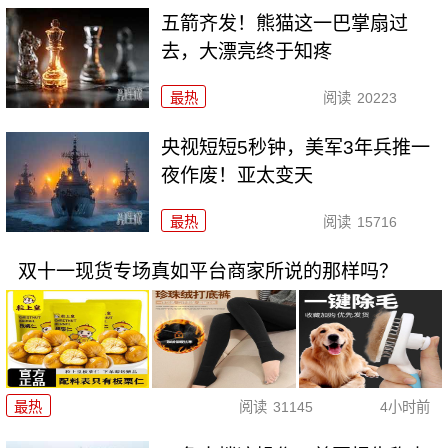
五箭齐发！熊猫这一巴掌扇过
去，大漂亮终于知疼
最热
阅读
20223
央视短短5秒钟，美军3年兵推一
夜作废！亚太变天
最热
阅读
15716
双十一现货专场真如平台商家所说的那样吗？
最热
阅读
31145
4小时前