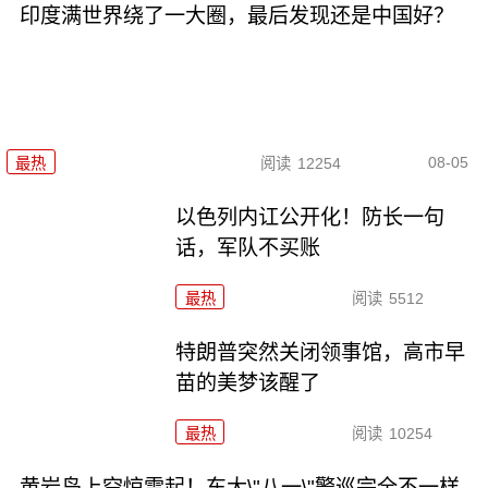
印度满世界绕了一大圈，最后发现还是中国好？
08-05
最热
阅读
12254
以色列内讧公开化！防长一句
话，军队不买账
最热
阅读
5512
特朗普突然关闭领事馆，高市早
苗的美梦该醒了
最热
阅读
10254
黄岩岛上空惊雷起！东大\"八一\"警巡完全不一样