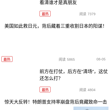
看清谁才是真朋友
最热
阅读
7379
美国如此救日元，背后藏着三重收割日本的阳谋！
08-05
最热
阅读
5865
前方在打仗，后方在“清场”，这仗
还怎么打？
最热
阅读
4804
惊天大反转！特朗普支持率崩盘背后竟藏致命一击