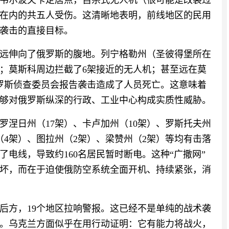
韦尔波夫卡定居点，自杀式无人机（很可能是改装过
在内的共五人受伤。这清晰地表明，前线地区的民用
袭击的直接目标。
远伸向了俄罗斯的腹地。列宁格勒州（圣彼得堡所在
灾；莫斯科周边拦截了6架接近的无人机；甚至远在莫
俄罗斯侦查委员会报告袭击造成了人员死亡。这意味着
够对俄罗斯纵深的行政、工业中心构成实质性威胁。
罗涅日州（17架）、卡卢加州（10架）、罗斯托夫州
（4架）、图拉州（2架）、梁赞州（2架）等均有击落
电线，导致约160名居民暂时断电。这种“广撒网”
坏，而在于迫使俄防空系统全面开机、持续紧张，消
后方，19个地区拉响警报。这已经不是单纯的战术袭
。乌克兰方面似乎在用行动证明：它有能力将战火，