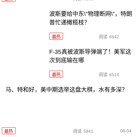
波斯要给中东\"物理断网\"，特朗
普忙递橄榄枝？
最热
阅读
6642
F-35真被波斯导弹端了！美军这
次到底输在哪
最热
阅读
6514
马、特和好，美中期选举这盘大棋，水有多深？
08-04
最热
阅读
5841