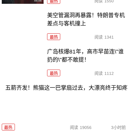
最热
阅读
1550
美空管漏洞再暴露！特朗普专机
差点与客机撞上
最热
阅读
1341
广岛核爆81年，高市早苗连\"谁
扔的\"都不敢提！
最热
阅读
1112
五箭齐发！熊猫这一巴掌扇过去，大漂亮终于知疼
最热
阅读
19056
3小时前