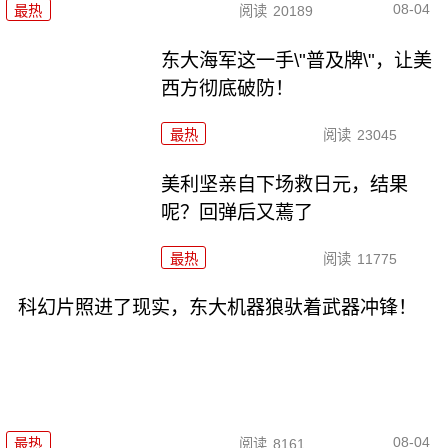
08-04
最热
阅读
20189
东大海军这一手\"普及牌\"，让美
西方彻底破防！
最热
阅读
23045
美利坚亲自下场救日元，结果
呢？回弹后又蔫了
最热
阅读
11775
科幻片照进了现实，东大机器狼驮着武器冲锋！
08-04
最热
阅读
8161