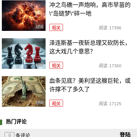
冲之鸟礁一声炮响，高市早苗的
\"岛链梦\"碎一地
相关
阅读
17396
泽连斯基一夜斩总理又砍防长，
这大戏几个意思？
相关
阅读
17360
血条见底？美利坚这艘巨轮，或
许撑不了多久了
相关
阅读
17125
热门评论
登陆
0
条评论