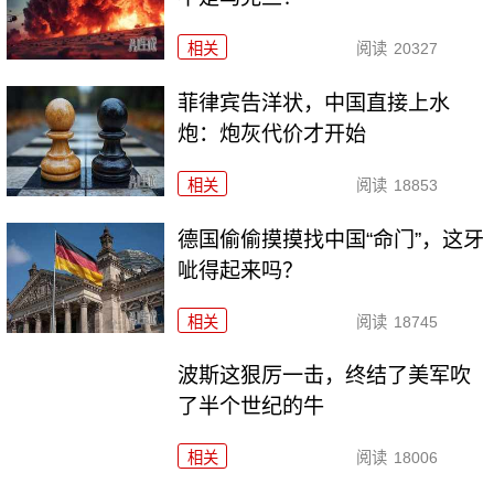
相关
阅读
20327
菲律宾告洋状，中国直接上水
炮：炮灰代价才开始
相关
阅读
18853
德国偷偷摸摸找中国“命门”，这牙
呲得起来吗？
相关
阅读
18745
波斯这狠厉一击，终结了美军吹
了半个世纪的牛
相关
阅读
18006