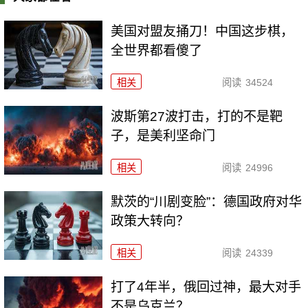
美国对盟友捅刀！中国这步棋，
全世界都看傻了
相关
阅读
34524
波斯第27波打击，打的不是靶
子，是美利坚命门
相关
阅读
24996
默茨的“川剧变脸”：德国政府对华
政策大转向？
相关
阅读
24339
打了4年半，俄回过神，最大对手
不是乌克兰？