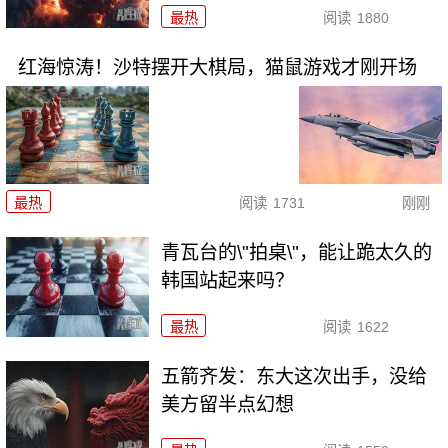
最热
阅读
1880
红海惊涛！沙特摆开大棋局，猫鼠游戏才刚开场
最热
阅读
1731
刚刚
青瓦台的\"拍桌\"，能让跪太久的
韩国站起来吗？
最热
阅读
1622
五箭齐发：东大这次出手，没给
美方留半点幻想