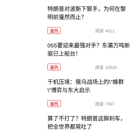
特朗普对波斯下狠手，为何在黎
明前戛然而止？
最热
阅读
4011
055要迎来最强对手？东瀛万吨新
驱已上船台！
最热
阅读
10526
千机压境：俄乌战场上的\"蜂群
\"博弈与东大启示
最热
阅读
7907
算了不打了？特朗普这脚刹车，
把全世界都晃吐了