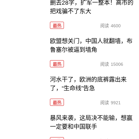
删去28字，扩军一整本！高市的
把戏骗不了东大
最热
阅读
4600
欧盟想关门，中国人就翻墙，布
鲁塞尔被逼到墙角
最热
阅读
15006
河水干了，欧洲的底裤露出来
了，“生命线”告急
最热
阅读
9921
暴风来袭，这局决不能输，想赢
一定要和中国联手