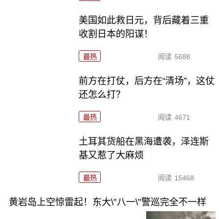
美国如此救日元，背后藏着三重
收割日本的阳谋！
最热
阅读
5688
前方在打仗，后方在“清场”，这仗
还怎么打？
最热
阅读
4671
土耳其货船在黑海遭袭，泽连斯
基又惹了大麻烦
最热
阅读
15468
黄岩岛上空惊雷起！东大\"八一\"警巡完全不一样