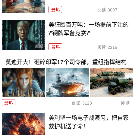
最热
阅读
3097
美狂囤百万吨：一场提前下注的
\"铜牌军备竞赛\"
最热
阅读
2215
莫迪开大！砸碎印军17个司令部，重组指挥结构
最热
阅读
3123
刚刚
美利坚一场电子战演习，把自家
救护机送了命！