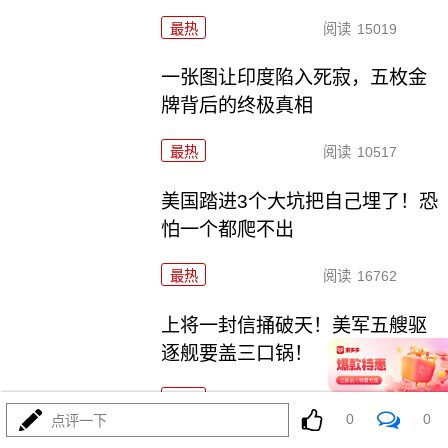
最热
阅读
15019
一张图让印度陷入死寂，五枚金
牌背后的终极真相
最热
阅读
10517
美国踏进3个大坑把自己埋了！恐
怕一个都爬不出
最热
阅读
16762
上将一封信捅破天！美军五艘驱
逐舰要盖三口锅！
最热
阅读
7089
0
0
点评一下