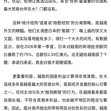
作，欢迎；但想让我选边站队、甚至“背刺”最重要的邻国和
最大贸易伙伴东大？门都没有。
这种“政冷经热”或者说“政稳经热”的分离策略，是越南
外交的精髓。他们太清楚日本的“套路”了：嘴上画的饼又大
又圆，但实际落地能有多少，得打一个大大的问号。有数据
显示，就在2026年第一季度，日本对越南的新增投资额同
比暴跌了约75%，总额仅2.33亿美元。这无疑给越南提了个
醒：承诺归承诺，真金白银才是硬道理。
更重要的是，越南的国家利益计算得非常清楚。东大
连续多年是越南最大的贸易伙伴，是其经济发展的核心引擎
之一。任何主动与东大“脱钩断链”的行为，在越南看来都是
自毁长城，不符合其根本利益，也会破坏地区的稳定与繁
荣。因此，面对高市抛出的带有明显对抗色彩的议题，越南