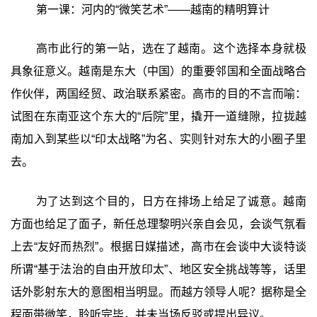
第一课：河内的“微笑艺术”——越南的精明算计
高市此行的第一站，选在了越南。这个选择本身就极
具象征意义。越南是东大（中国）的重要邻国和全面战略合
作伙伴，两国经贸、政治联系紧密。高市的目的不言而喻：
试图在东南亚这个东大的“后院”里，撬开一道缝隙，拉拢越
南加入到某些以“印太战略”为名、实则针对东大的小圈子里
去。
为了达到这个目的，日方在排场上给足了诚意。越南
方面也给足了面子，新任总理黎明兴亲自会见，会谈气氛看
上去“友好而热烈”。根据日媒描述，高市在会谈中大谈特谈
所谓“基于法治的自由开放印太”、地区安全挑战等等，话里
话外影射东大的意图相当明显。而越方领导人呢？据称是全
程面带微笑，聆听完毕，并未当场反驳或提出异议。