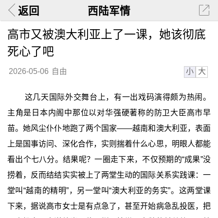
返回
西陆军情
高市又被澳大利亚上了一课，她该彻底
死心了吧
小
大
2026-05-06
自由
这几天国际外交舞台上，有一出戏码演得颇为热闹。
主角是日本内阁中那位以对华强硬著称的防卫大臣高市早
苗。她风尘仆仆地跑了两个国家——越南和澳大利亚，表面
上是国事访问、深化合作，实则揣着什么心思，明眼人都能
看出个七八分。结果呢？一圈走下来，不仅预期的“成果”没
捞着，反而结结实实被上了两堂生动的国际关系实践课：一
堂叫“越南的精明”，另一堂叫“澳大利亚的务实”。这两堂课
下来，据说高市女士是有点急了，甚至开始病急乱投医，把