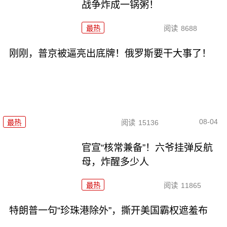
战争炸成一锅粥！
最热
阅读
8688
刚刚，普京被逼亮出底牌！俄罗斯要干大事了！
08-04
最热
阅读
15136
官宣“核常兼备”！六爷挂弹反航
母，炸醒多少人
最热
阅读
11865
特朗普一句“珍珠港除外”，撕开美国霸权遮羞布