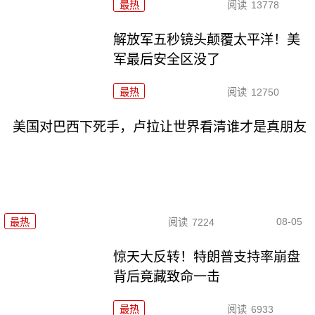
最热
阅读
13778
解放军五秒镜头颠覆太平洋！美
军最后安全区没了
最热
阅读
12750
美国对巴西下死手，卢拉让世界看清谁才是真朋友
08-05
最热
阅读
7224
惊天大反转！特朗普支持率崩盘
背后竟藏致命一击
最热
阅读
6933