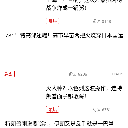
里海一声巨响，这次差点把两场
战争炸成一锅粥！
最热
阅读
9149
731！特高课还魂！高市早苗两把火烧穿日本国运
08-04
最热
阅读
5205
灭人种？以色列这波操作，连特
朗普面子都敢踩！
最热
阅读
6761
特朗普刚说要谈判，伊朗又是反手就是一巴掌！