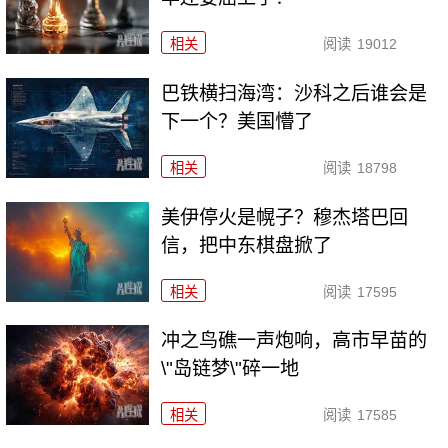
相关
阅读
19012
巴铁横扫海湾：沙科之后谁会是
下一个？美国懵了
相关
阅读
18798
美伊停火是幌子？穆杰塔巴回
信，把中东棋盘掀了
相关
阅读
17595
冲之鸟礁一声炮响，高市早苗的
\"岛链梦\"碎一地
相关
阅读
17585