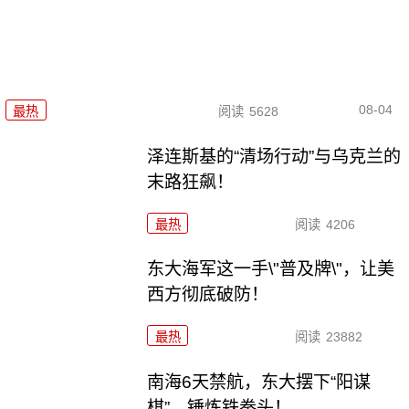
08-04
最热
阅读
5628
泽连斯基的“清场行动”与乌克兰的
末路狂飙！
最热
阅读
4206
东大海军这一手\"普及牌\"，让美
西方彻底破防！
最热
阅读
23882
南海6天禁航，东大摆下“阳谋
棋”，锤炼铁拳头！