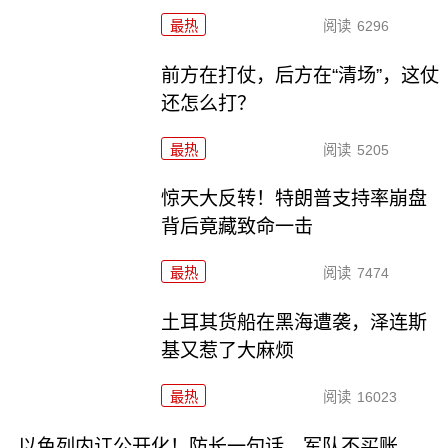
最热
阅读
6296
前方在打仗，后方在“清场”，这仗
还怎么打？
最热
阅读
5205
惊天大反转！特朗普支持率崩盘
背后竟藏致命一击
最热
阅读
7474
土耳其货船在黑海遭袭，泽连斯
基又惹了大麻烦
最热
阅读
16023
以色列内讧公开化！防长一句话，军队不买账