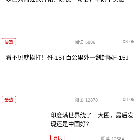
08-05
最热
阅读
5886
看不见就挨打！歼-15T百公里外一剑封喉F-15J
08-05
最热
阅读
12878
印度满世界绕了一大圈，最后发
现还是中国好？
最热
阅读
12584