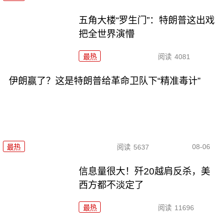
五角大楼“罗生门”：特朗普这出戏
把全世界演懵
最热
阅读
4081
伊朗赢了？这是特朗普给革命卫队下“精准毒计”
08-06
最热
阅读
5637
信息量很大！歼20越肩反杀，美
西方都不淡定了
最热
阅读
11696