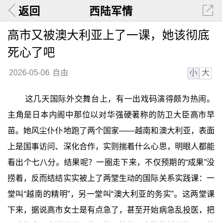
返回
西陆军情
高市又被澳大利亚上了一课，她该彻底
死心了吧
小
大
2026-05-06
自由
这几天国际外交舞台上，有一出戏码演得颇为热闹。
主角是日本内阁中那位以对华强硬著称的防卫大臣高市早
苗。她风尘仆仆地跑了两个国家——越南和澳大利亚，表面
上是国事访问、深化合作，实则揣着什么心思，明眼人都能
看出个七八分。结果呢？一圈走下来，不仅预期的“成果”没
捞着，反而结结实实被上了两堂生动的国际关系实践课：一
堂叫“越南的精明”，另一堂叫“澳大利亚的务实”。这两堂课
下来，据说高市女士是有点急了，甚至开始病急乱投医，把