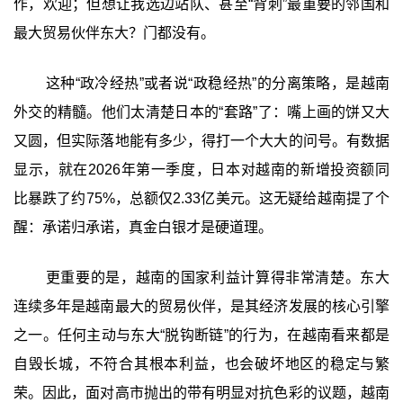
作，欢迎；但想让我选边站队、甚至“背刺”最重要的邻国和
最大贸易伙伴东大？门都没有。
这种“政冷经热”或者说“政稳经热”的分离策略，是越南
外交的精髓。他们太清楚日本的“套路”了：嘴上画的饼又大
又圆，但实际落地能有多少，得打一个大大的问号。有数据
显示，就在2026年第一季度，日本对越南的新增投资额同
比暴跌了约75%，总额仅2.33亿美元。这无疑给越南提了个
醒：承诺归承诺，真金白银才是硬道理。
更重要的是，越南的国家利益计算得非常清楚。东大
连续多年是越南最大的贸易伙伴，是其经济发展的核心引擎
之一。任何主动与东大“脱钩断链”的行为，在越南看来都是
自毁长城，不符合其根本利益，也会破坏地区的稳定与繁
荣。因此，面对高市抛出的带有明显对抗色彩的议题，越南