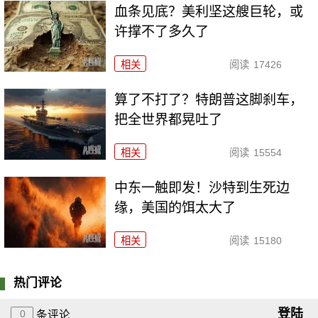
血条见底？美利坚这艘巨轮，或
许撑不了多久了
相关
阅读
17426
算了不打了？特朗普这脚刹车，
把全世界都晃吐了
相关
阅读
15554
中东一触即发！沙特到生死边
缘，美国的饵太大了
相关
阅读
15180
热门评论
登陆
0
条评论