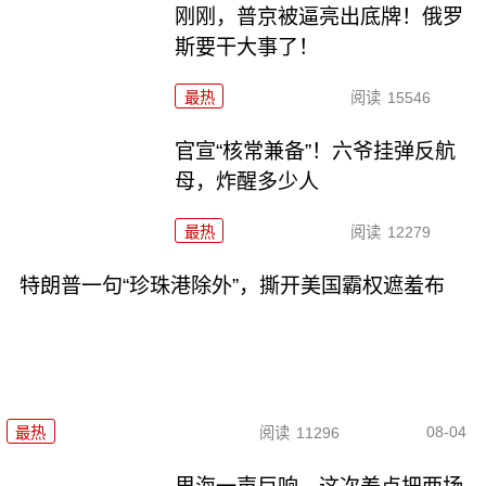
刚刚，普京被逼亮出底牌！俄罗
斯要干大事了！
最热
阅读
15546
官宣“核常兼备”！六爷挂弹反航
母，炸醒多少人
最热
阅读
12279
特朗普一句“珍珠港除外”，撕开美国霸权遮羞布
08-04
最热
阅读
11296