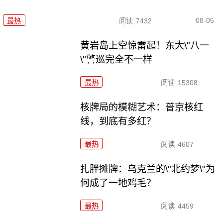
08-05
最热
阅读
7432
黄岩岛上空惊雷起！东大\"八一
\"警巡完全不一样
最热
阅读
15308
核牌局的模糊艺术：普京核红
线，到底有多红？
最热
阅读
4607
扎胖摊牌：乌克兰的\"北约梦\"为
何成了一地鸡毛？
最热
阅读
4459