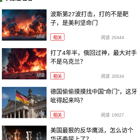
波斯第27波打击，打的不是靶
子，是美利坚命门
相关
阅读
25444
打了4年半，俄回过神，最大对手
不是乌克兰？
相关
阅读
20534
德国偷偷摸摸找中国“命门”，这牙
呲得起来吗？
相关
阅读
19027
美国最狠的反华鹰派，怎么访个
华还委屈上了？