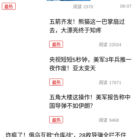
08-07
最热
阅读
2370
五箭齐发！熊猫这一巴掌扇过
去，大漂亮终于知疼
最热
阅读
22024
央视短短5秒钟，美军3年兵推一
夜作废！亚太变天
最热
阅读
17871
五角大楼这操作！美军报告称中
国导弹不如伊朗？
最热
阅读
9468
炸疯了！俄乌互掀“仓库战”，28枚导弹全拦不住