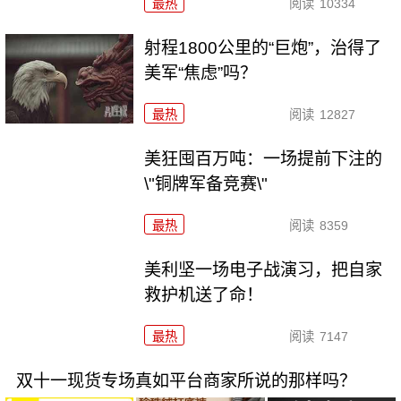
最热
阅读
10334
射程1800公里的“巨炮”，治得了
美军“焦虑”吗？
最热
阅读
12827
美狂囤百万吨：一场提前下注的
\"铜牌军备竞赛\"
最热
阅读
8359
美利坚一场电子战演习，把自家
救护机送了命！
最热
阅读
7147
双十一现货专场真如平台商家所说的那样吗？