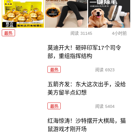
最热
阅读
31145
4小时前
莫迪开大！砸碎印军17个司令
部，重组指挥结构
最热
阅读
6923
五箭齐发：东大这次出手，没给
美方留半点幻想
最热
阅读
5404
红海惊涛！沙特摆开大棋局，猫
鼠游戏才刚开场