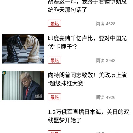
胡塞这一炸，我终于看懂伊朗总
统昨天那句话了
最热
阅读
4628
印度豪赌千亿卢比，要对中国光
伏“卡脖子”？
最热
阅读
3943
向特朗普同志致敬！美政坛上演
“超级抹红大赛”
最热
阅读
4926
1.3万俄军直插日本海，美日的双
线噩梦开始了