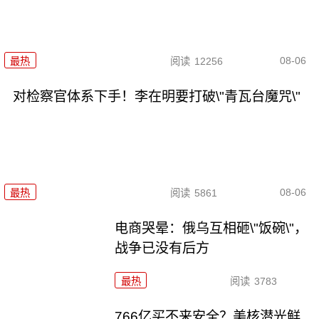
08-06
最热
阅读
12256
对检察官体系下手！李在明要打破\"青瓦台魔咒\"
08-06
最热
阅读
5861
电商哭晕：俄乌互相砸\"饭碗\"，
战争已没有后方
最热
阅读
3783
766亿买不来安全？美核潜光鲜