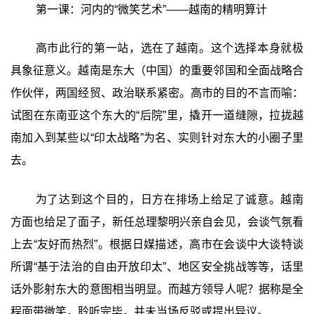
第一课：河内的“微笑艺术”——越南的精明算计
高市此行的第一站，选在了越南。这个选择本身就极
具象征意义。越南是东大（中国）的重要邻国和全面战略合
作伙伴，两国经贸、政治联系紧密。高市的目的不言而喻：
试图在东南亚这个东大的“后院”里，撬开一道缝隙，拉拢越
南加入到某些以“印太战略”为名、实则针对东大的小圈子里
去。
为了达到这个目的，日方在排场上给足了诚意。越南
方面也给足了面子，新任总理黎明兴亲自会见，会谈气氛看
上去“友好而热烈”。根据日媒描述，高市在会谈中大谈特谈
所谓“基于法治的自由开放印太”、地区安全挑战等等，话里
话外影射东大的意图相当明显。而越方领导人呢？据称是全
程面带微笑，聆听完毕，并未当场反驳或提出异议。