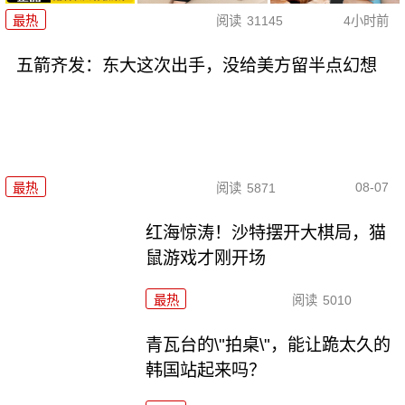
最热
阅读
31145
4小时前
五箭齐发：东大这次出手，没给美方留半点幻想
08-07
最热
阅读
5871
红海惊涛！沙特摆开大棋局，猫
鼠游戏才刚开场
最热
阅读
5010
青瓦台的\"拍桌\"，能让跪太久的
韩国站起来吗？