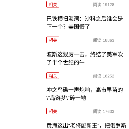
相关
阅读
19128
巴铁横扫海湾：沙科之后谁会是
下一个？美国懵了
相关
阅读
18863
波斯这狠厉一击，终结了美军吹
了半个世纪的牛
相关
阅读
18252
冲之鸟礁一声炮响，高市早苗的
\"岛链梦\"碎一地
相关
阅读
17633
黄海这出“老将配新王”，把俄罗斯