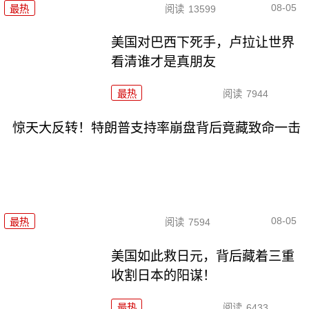
08-05
最热
阅读
13599
美国对巴西下死手，卢拉让世界
看清谁才是真朋友
最热
阅读
7944
惊天大反转！特朗普支持率崩盘背后竟藏致命一击
08-05
最热
阅读
7594
美国如此救日元，背后藏着三重
收割日本的阳谋！
最热
阅读
6433