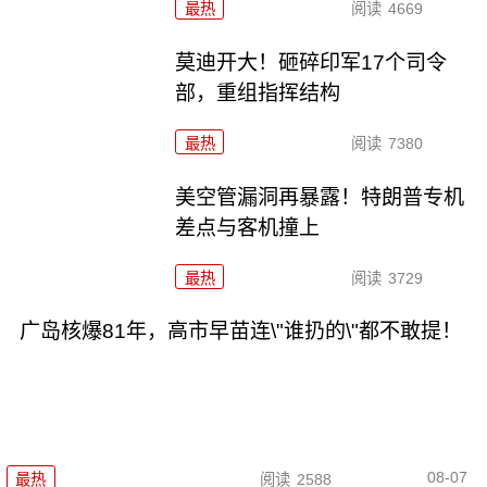
最热
阅读
4669
莫迪开大！砸碎印军17个司令
部，重组指挥结构
最热
阅读
7380
美空管漏洞再暴露！特朗普专机
差点与客机撞上
最热
阅读
3729
广岛核爆81年，高市早苗连\"谁扔的\"都不敢提！
08-07
最热
阅读
2588