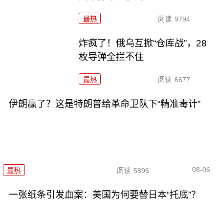
最热
阅读
9794
炸疯了！俄乌互掀“仓库战”，28
枚导弹全拦不住
最热
阅读
6677
伊朗赢了？这是特朗普给革命卫队下“精准毒计”
08-06
最热
阅读
5896
一张纸条引发血案：美国为何要替日本“托底”？