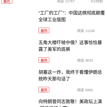
最热
阅读
11767
4小时前
“工厂的工厂”：中国这棋彻底颠覆
全球工业版图
最热
阅读
11248
五角大楼吓唬中俄？这事恰恰暴
露了美军的底裤
最热
阅读
9633
胡塞这一炸，我终于看懂伊朗总
统昨天那句话了
最热
阅读
6856
向特朗普同志致敬！美政坛上演