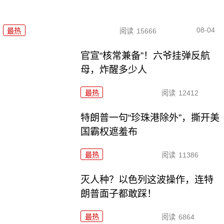
08-04
最热
阅读
15666
官宣“核常兼备”！六爷挂弹反航
母，炸醒多少人
最热
阅读
12412
特朗普一句“珍珠港除外”，撕开美
国霸权遮羞布
最热
阅读
11386
灭人种？以色列这波操作，连特
朗普面子都敢踩！
最热
阅读
6864