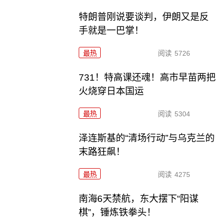
特朗普刚说要谈判，伊朗又是反
手就是一巴掌！
最热
阅读
5726
731！特高课还魂！高市早苗两把
火烧穿日本国运
最热
阅读
5304
泽连斯基的“清场行动”与乌克兰的
末路狂飙！
最热
阅读
4275
南海6天禁航，东大摆下“阳谋
棋”，锤炼铁拳头！