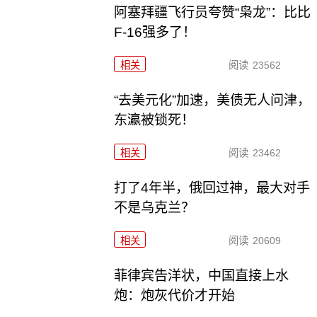
阿塞拜疆飞行员夸赞“枭龙”：比比
F-16强多了！
相关
阅读
23562
“去美元化”加速，美债无人问津，
东瀛被锁死！
相关
阅读
23462
打了4年半，俄回过神，最大对手
不是乌克兰？
相关
阅读
20609
菲律宾告洋状，中国直接上水
炮：炮灰代价才开始