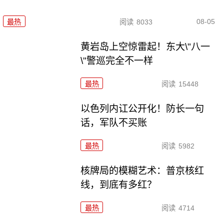
08-05
最热
阅读
8033
黄岩岛上空惊雷起！东大\"八一
\"警巡完全不一样
最热
阅读
15448
以色列内讧公开化！防长一句
话，军队不买账
最热
阅读
5982
核牌局的模糊艺术：普京核红
线，到底有多红？
最热
阅读
4714