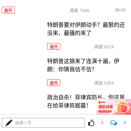
08-03
最热
阅读
7545
特朗普要对伊朗动手？最狠的还
没来，最骚的来了
最热
阅读
6113
特朗普这狼来了连演十遍，伊
朗：你猜我信不信？
最热
阅读
5353
政治自杀！菲律宾防长，你这是
在给菲律宾掘墓！
最热
阅读
7111
0
0
点评一下