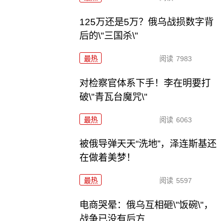
125万还是5万？俄乌战损数字背
后的\"三国杀\"
最热
阅读
7983
对检察官体系下手！李在明要打
破\"青瓦台魔咒\"
最热
阅读
6063
被俄导弹天天“洗地”，泽连斯基还
在做着美梦！
最热
阅读
5597
电商哭晕：俄乌互相砸\"饭碗\"，
战争已没有后方