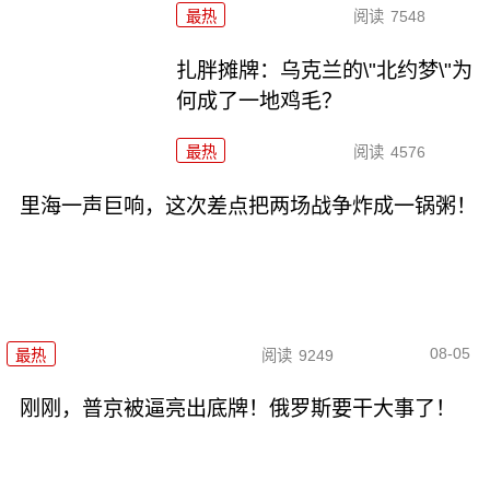
最热
阅读
7548
扎胖摊牌：乌克兰的\"北约梦\"为
何成了一地鸡毛？
最热
阅读
4576
里海一声巨响，这次差点把两场战争炸成一锅粥！
08-05
最热
阅读
9249
刚刚，普京被逼亮出底牌！俄罗斯要干大事了！