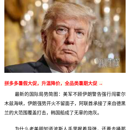
拼多多暑假大促，升温降价，全品类暑期大促 →
最新的国际局势简图：美军不顾伊朗警告强行闯霍尔
木兹海峡，伊朗强势开火不留面子，阿联酋承接了来自德黑
兰的大范围覆盖打击，韩国船成了无辜的炮灰。
为什么老美明知道波斯人手里握着导弹，还要去捅那