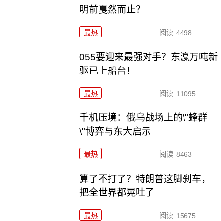
明前戛然而止？
最热
阅读
4498
055要迎来最强对手？东瀛万吨新
驱已上船台！
最热
阅读
11095
千机压境：俄乌战场上的\"蜂群
\"博弈与东大启示
最热
阅读
8463
算了不打了？特朗普这脚刹车，
把全世界都晃吐了
最热
阅读
15675