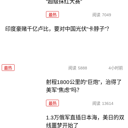
“超级抹红大赛”
最热
阅读
7049
印度豪赌千亿卢比，要对中国光伏“卡脖子”？
最热
阅读
5888
4小时前
射程1800公里的“巨炮”，治得了
美军“焦虑”吗？
最热
阅读
13614
1.3万俄军直插日本海，美日的双
线噩梦开始了