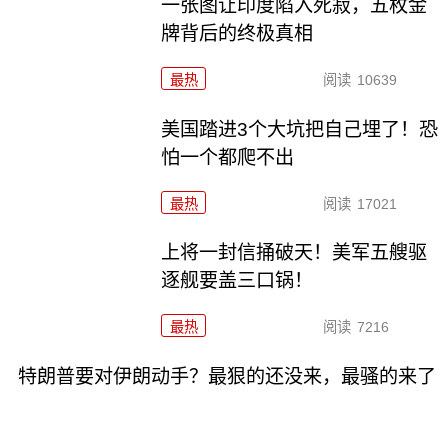
一张图让印度陷入死寂，五枚金
牌背后的终极真相
最热
阅读
10639
美国踏进3个大坑把自己埋了！恐
怕一个都爬不出
最热
阅读
17021
上将一封信捅破天！美军五艘驱
逐舰要盖三口锅！
最热
阅读
7216
特朗普要对伊朗动手？最狠的还没来，最骚的来了