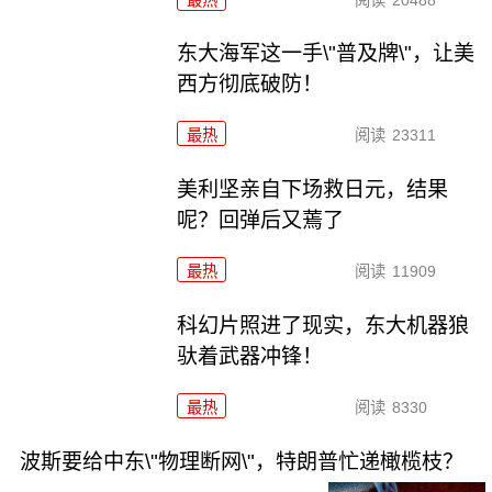
东大海军这一手\"普及牌\"，让美
西方彻底破防！
最热
阅读
23311
美利坚亲自下场救日元，结果
呢？回弹后又蔫了
最热
阅读
11909
科幻片照进了现实，东大机器狼
驮着武器冲锋！
最热
阅读
8330
波斯要给中东\"物理断网\"，特朗普忙递橄榄枝？