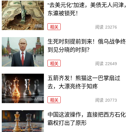
“去美元化”加速，美债无人问津，
东瀛被锁死！
相关
阅读
23276
生死时刻提前到来！俄乌战争终
到见分晓的时刻？
相关
阅读
22649
五箭齐发！熊猫这一巴掌扇过
去，大漂亮终于知疼
相关
阅读
20773
中国这波操作，直接把西方石化
霸权打出了原形