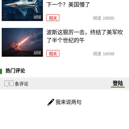
下一个？美国懵了
相关
阅读
18580
波斯这狠厉一击，终结了美军吹
了半个世纪的牛
相关
阅读
18098
热门评论
登陆
0
条评论
我来说两句