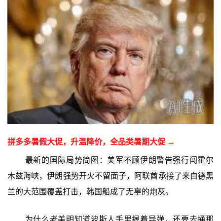
拼多多暑假大促，升温降价，全品类暑期大促 →
最新的国际局势简图：美军不顾伊朗警告强行闯霍尔
木兹海峡，伊朗强势开火不留面子，阿联酋承接了来自德黑
兰的大范围覆盖打击，韩国船成了无辜的炮灰。
为什么老美明知道波斯人手里握着导弹，还要去捅那