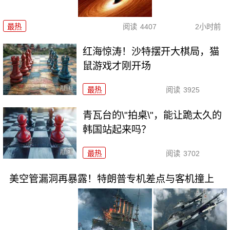
最热
阅读
4407
2小时前
红海惊涛！沙特摆开大棋局，猫
鼠游戏才刚开场
最热
阅读
3925
青瓦台的\"拍桌\"，能让跪太久的
韩国站起来吗？
最热
阅读
3702
美空管漏洞再暴露！特朗普专机差点与客机撞上