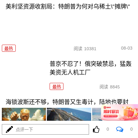
美利坚资源收割局：特朗普为何对乌稀土\"摊牌\"
08-03
最热
阅读
10381
普京不忍了！俄突破禁忌，猛轰
美资无人机工厂
最热
阅读
8845
海锁波斯还不够，特朗普又生毒计，陆地也要封
0
0
点评一下