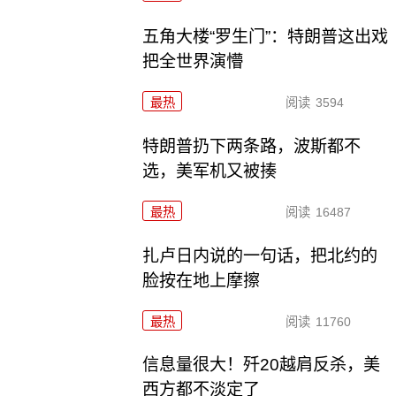
五角大楼“罗生门”：特朗普这出戏
把全世界演懵
最热
阅读
3594
特朗普扔下两条路，波斯都不
选，美军机又被揍
最热
阅读
16487
扎卢日内说的一句话，把北约的
脸按在地上摩擦
最热
阅读
11760
信息量很大！歼20越肩反杀，美
西方都不淡定了