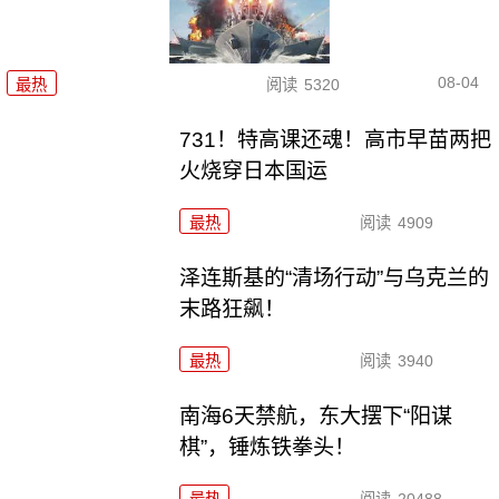
08-04
最热
阅读
5320
731！特高课还魂！高市早苗两把
火烧穿日本国运
最热
阅读
4909
泽连斯基的“清场行动”与乌克兰的
末路狂飙！
最热
阅读
3940
南海6天禁航，东大摆下“阳谋
棋”，锤炼铁拳头！
最热
阅读
20488