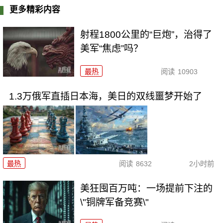
更多精彩内容
射程1800公里的“巨炮”，治得了
美军“焦虑”吗？
最热
阅读
10903
1.3万俄军直插日本海，美日的双线噩梦开始了
最热
阅读
8632
2小时前
美狂囤百万吨：一场提前下注的
\"铜牌军备竞赛\"