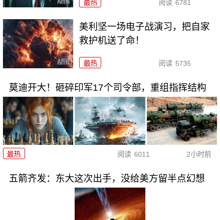
最热
阅读
6781
美利坚一场电子战演习，把自家
救护机送了命！
最热
阅读
5735
莫迪开大！砸碎印军17个司令部，重组指挥结构
最热
阅读
6011
2小时前
五箭齐发：东大这次出手，没给美方留半点幻想