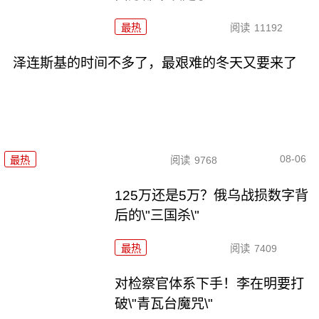
最热
阅读
11192
泽连斯基的时间不多了，最艰难的冬天又要来了
08-06
最热
阅读
9768
125万还是5万？俄乌战损数字背
后的\"三国杀\"
最热
阅读
7409
对检察官体系下手！李在明要打
破\"青瓦台魔咒\"