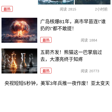
最热
阅读
2815
2小时前
广岛核爆81年，高市早苗连\"谁
扔的\"都不敢提！
最热
阅读
1884
五箭齐发！熊猫这一巴掌扇过
去，大漂亮终于知疼
最热
阅读
20773
央视短短5秒钟，美军3年兵推一夜作废！亚太变天