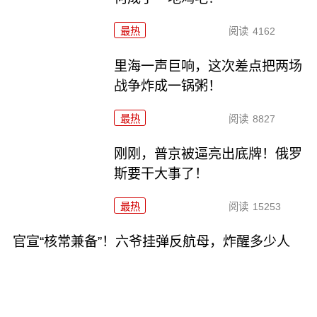
最热
阅读
4162
里海一声巨响，这次差点把两场
战争炸成一锅粥！
最热
阅读
8827
刚刚，普京被逼亮出底牌！俄罗
斯要干大事了！
最热
阅读
15253
官宣“核常兼备”！六爷挂弹反航母，炸醒多少人