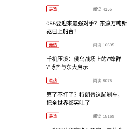
最热
阅读
4155
055要迎来最强对手？东瀛万吨新
驱已上船台！
最热
阅读
10695
千机压境：俄乌战场上的\"蜂群
\"博弈与东大启示
最热
阅读
8075
算了不打了？特朗普这脚刹车，
把全世界都晃吐了
最热
阅读
15169