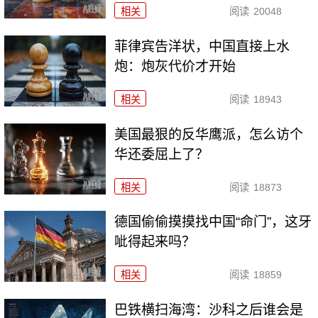
相关
阅读
20048
菲律宾告洋状，中国直接上水
炮：炮灰代价才开始
相关
阅读
18943
美国最狠的反华鹰派，怎么访个
华还委屈上了？
相关
阅读
18873
德国偷偷摸摸找中国“命门”，这牙
呲得起来吗？
相关
阅读
18859
巴铁横扫海湾：沙科之后谁会是