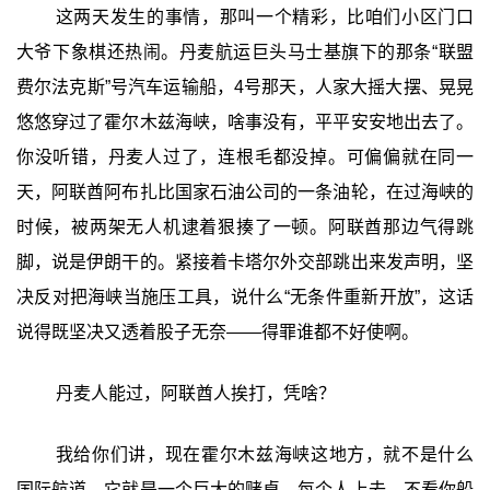
这两天发生的事情，那叫一个精彩，比咱们小区门口
大爷下象棋还热闹。丹麦航运巨头马士基旗下的那条“联盟
费尔法克斯”号汽车运输船，4号那天，人家大摇大摆、晃晃
悠悠穿过了霍尔木兹海峡，啥事没有，平平安安地出去了。
你没听错，丹麦人过了，连根毛都没掉。可偏偏就在同一
天，阿联酋阿布扎比国家石油公司的一条油轮，在过海峡的
时候，被两架无人机逮着狠揍了一顿。阿联酋那边气得跳
脚，说是伊朗干的。紧接着卡塔尔外交部跳出来发声明，坚
决反对把海峡当施压工具，说什么“无条件重新开放”，这话
说得既坚决又透着股子无奈——得罪谁都不好使啊。
丹麦人能过，阿联酋人挨打，凭啥？
我给你们讲，现在霍尔木兹海峡这地方，就不是什么
国际航道，它就是一个巨大的赌桌。每个人上去，不看你船