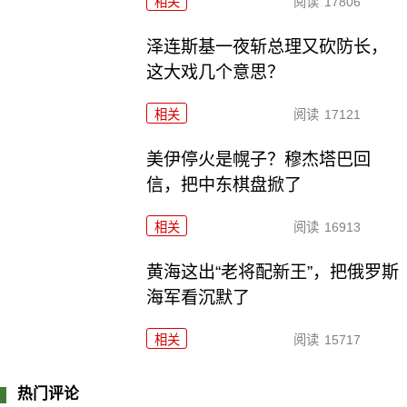
相关
阅读
17806
泽连斯基一夜斩总理又砍防长，
这大戏几个意思？
相关
阅读
17121
美伊停火是幌子？穆杰塔巴回
信，把中东棋盘掀了
相关
阅读
16913
黄海这出“老将配新王”，把俄罗斯
海军看沉默了
相关
阅读
15717
热门评论