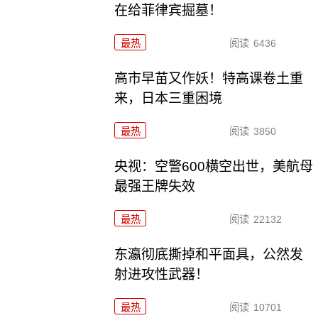
在给菲律宾掘墓！
最热
阅读
6436
高市早苗又作妖！特高课卷土重
来，日本三重困境
最热
阅读
3850
央视：空警600横空出世，美航母
最强王牌失效
最热
阅读
22132
东瀛彻底撕掉和平面具，公然发
射进攻性武器！
最热
阅读
10701