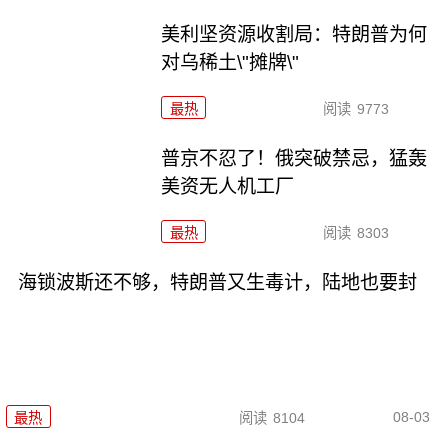
美利坚资源收割局：特朗普为何
对乌稀土\"摊牌\"
最热
阅读
9773
普京不忍了！俄突破禁忌，猛轰
美资无人机工厂
最热
阅读
8303
海锁波斯还不够，特朗普又生毒计，陆地也要封
08-03
最热
阅读
8104