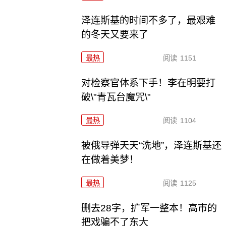
泽连斯基的时间不多了，最艰难
的冬天又要来了
最热
阅读
1151
对检察官体系下手！李在明要打
破\"青瓦台魔咒\"
最热
阅读
1104
被俄导弹天天“洗地”，泽连斯基还
在做着美梦！
最热
阅读
1125
删去28字，扩军一整本！高市的
把戏骗不了东大