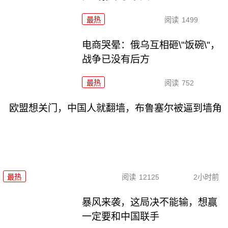
最热
阅读
1499
电商哭晕：俄乌互相砸\"饭碗\"，
战争已没有后方
最热
阅读
752
欧盟想关门，中国人就翻墙，布鲁塞尔被逼到墙角
最热
阅读
12125
2小时前
暴风来袭，这局决不能输，想赢
一定要和中国联手