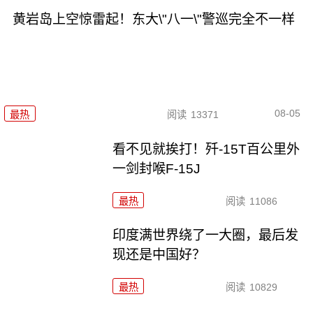
黄岩岛上空惊雷起！东大\"八一\"警巡完全不一样
08-05
最热
阅读
13371
看不见就挨打！歼-15T百公里外
一剑封喉F-15J
最热
阅读
11086
印度满世界绕了一大圈，最后发
现还是中国好？
最热
阅读
10829