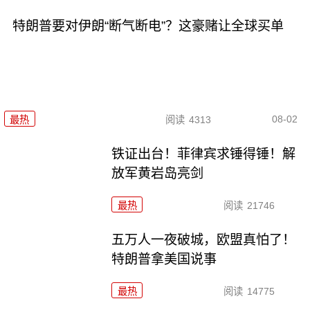
特朗普要对伊朗“断气断电”？这豪赌让全球买单
08-02
最热
阅读
4313
铁证出台！菲律宾求锤得锤！解
放军黄岩岛亮剑
最热
阅读
21746
五万人一夜破城，欧盟真怕了！
特朗普拿美国说事
最热
阅读
14775