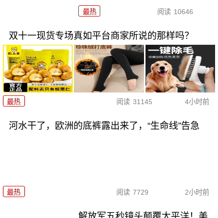
最热
阅读
10646
双十一现货专场真如平台商家所说的那样吗？
最热
阅读
31145
4小时前
河水干了，欧洲的底裤露出来了，“生命线”告急
最热
阅读
7729
2小时前
解放军五秒镜头颠覆太平洋！美