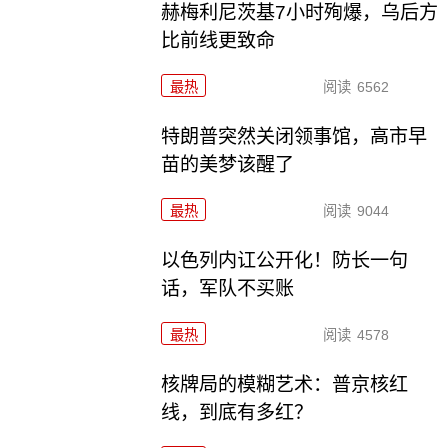
赫梅利尼茨基7小时殉爆，乌后方
比前线更致命
最热
阅读
6562
特朗普突然关闭领事馆，高市早
苗的美梦该醒了
最热
阅读
9044
以色列内讧公开化！防长一句
话，军队不买账
最热
阅读
4578
核牌局的模糊艺术：普京核红
线，到底有多红？