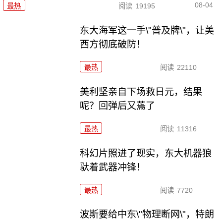
08-04
最热
阅读
19195
东大海军这一手\"普及牌\"，让美
西方彻底破防！
最热
阅读
22110
美利坚亲自下场救日元，结果
呢？回弹后又蔫了
最热
阅读
11316
科幻片照进了现实，东大机器狼
驮着武器冲锋！
最热
阅读
7720
波斯要给中东\"物理断网\"，特朗