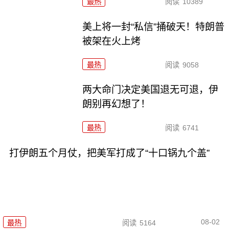
最热
阅读
10389
美上将一封“私信”捅破天！特朗普
被架在火上烤
最热
阅读
9058
两大命门决定美国退无可退，伊
朗别再幻想了！
最热
阅读
6741
打伊朗五个月仗，把美军打成了“十口锅九个盖”
08-02
最热
阅读
5164