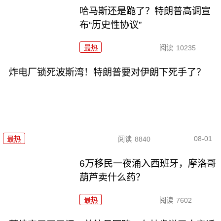
哈马斯还是跪了？特朗普高调宣
布“历史性协议”
最热
阅读
10235
炸电厂锁死波斯湾！特朗普要对伊朗下死手了？
08-01
最热
阅读
8840
6万移民一夜涌入西班牙，摩洛哥
葫芦卖什么药？
最热
阅读
7602