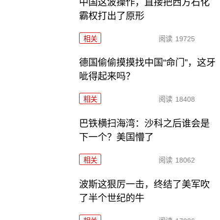
中国这波操作，直接把西方石化
霸权打出了原形
相关
阅读
19725
德国偷偷摸摸找中国“命门”，这牙
呲得起来吗？
相关
阅读
18408
巴铁横扫海湾：沙科之后谁会是
下一个？美国懵了
相关
阅读
18062
波斯这狠厉一击，终结了美军吹
了半个世纪的牛