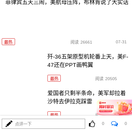
菲律宾五天三闹，美航母压阵，布林肯说了大实话
07-31
最热
阅读
26661
歼-36五架原型机轮番上天，美F-
47还在PPT画鸭翼
最热
阅读
20505
爱国者只剩半条命，美军却拉着
沙特去伊拉克踩雷
最热
阅读
11754
0
0
点评一下
特朗普官宣“哈马斯缴械”，内塔尼