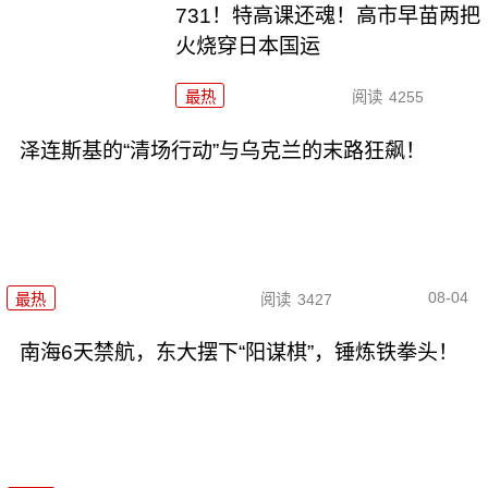
731！特高课还魂！高市早苗两把
火烧穿日本国运
最热
阅读
4255
泽连斯基的“清场行动”与乌克兰的末路狂飙！
08-04
最热
阅读
3427
南海6天禁航，东大摆下“阳谋棋”，锤炼铁拳头！