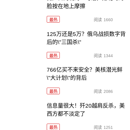
脸按在地上摩擦
最热
阅读
1660
125万还是5万？俄乌战损数字背
后的\"三国杀\"
最热
阅读
1344
766亿买不来安全？美核潜光鲜
\"大计划\"的背后
最热
阅读
2086
信息量很大！歼20越肩反杀，美
西方都不淡定了
最热
阅读
1251