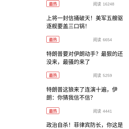
最热
阅读
16248
上将一封信捅破天！美军五艘驱
逐舰要盖三口锅！
最热
阅读
6654
特朗普要对伊朗动手？最狠的还
没来，最骚的来了
最热
阅读
5259
特朗普这狼来了连演十遍，伊
朗：你猜我信不信？
最热
阅读
4441
政治自杀！菲律宾防长，你这是