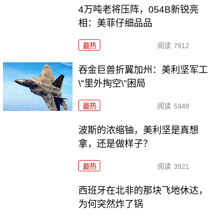
4万吨老将压阵，054B新锐亮
相：美菲仔细品品
最热
阅读
7912
吞金巨兽折翼加州：美利坚军工
\"里外掏空\"困局
最热
阅读
5948
波斯的浓缩铀，美利坚是真想
拿，还是做样子？
最热
阅读
3921
西班牙在北非的那块飞地休达，
为何突然炸了锅