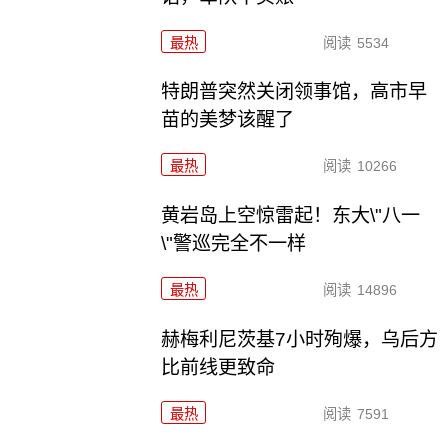
最热
阅读
5534
特朗普突然关闭领事馆，高市早
苗的美梦该醒了
最热
阅读
10266
黄岩岛上空惊雷起！东大\"八一
\"警巡完全不一样
最热
阅读
14896
赫梅利尼茨基7小时殉爆，乌后方
比前线更致命
最热
阅读
7591