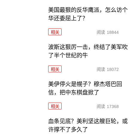
美国最狠的反华鹰派，怎么访个
华还委屈上了？
相关
阅读
18844
波斯这狠厉一击，终结了美军吹
了半个世纪的牛
相关
阅读
18072
美伊停火是幌子？穆杰塔巴回
信，把中东棋盘掀了
相关
阅读
17368
血条见底？美利坚这艘巨轮，或
许撑不了多久了