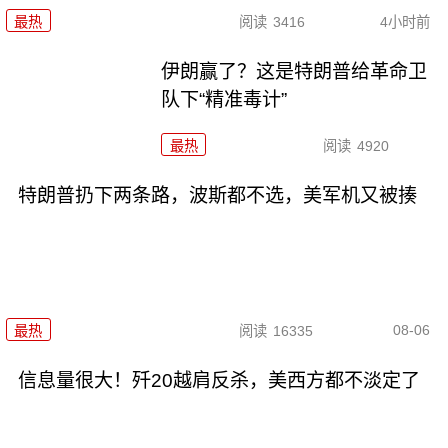
最热
阅读
3416
4小时前
伊朗赢了？这是特朗普给革命卫
队下“精准毒计”
最热
阅读
4920
特朗普扔下两条路，波斯都不选，美军机又被揍
08-06
最热
阅读
16335
信息量很大！歼20越肩反杀，美西方都不淡定了