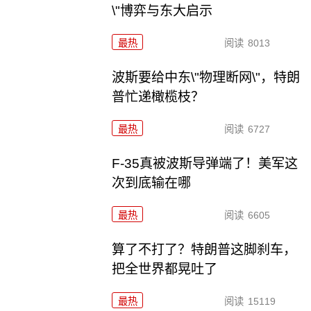
\"博弈与东大启示
最热
阅读
8013
波斯要给中东\"物理断网\"，特朗
普忙递橄榄枝？
最热
阅读
6727
F-35真被波斯导弹端了！美军这
次到底输在哪
最热
阅读
6605
算了不打了？特朗普这脚刹车，
把全世界都晃吐了
最热
阅读
15119