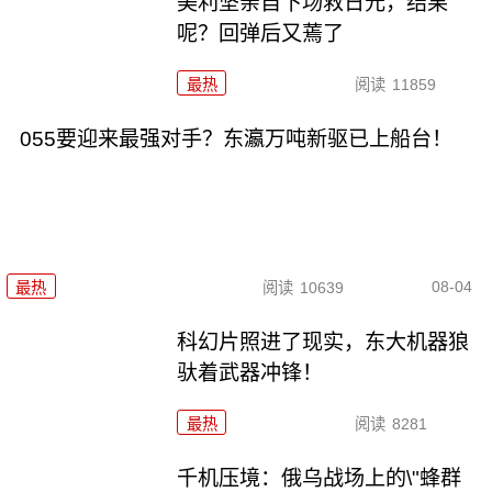
美利坚亲自下场救日元，结果
呢？回弹后又蔫了
最热
阅读
11859
055要迎来最强对手？东瀛万吨新驱已上船台！
08-04
最热
阅读
10639
科幻片照进了现实，东大机器狼
驮着武器冲锋！
最热
阅读
8281
千机压境：俄乌战场上的\"蜂群