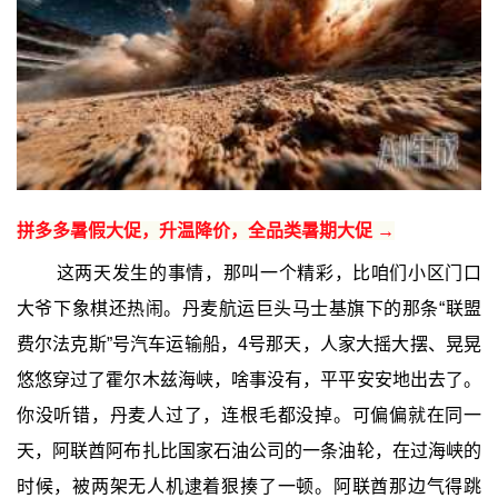
拼多多暑假大促，升温降价，全品类暑期大促 →
这两天发生的事情，那叫一个精彩，比咱们小区门口
大爷下象棋还热闹。丹麦航运巨头马士基旗下的那条“联盟
费尔法克斯”号汽车运输船，4号那天，人家大摇大摆、晃晃
悠悠穿过了霍尔木兹海峡，啥事没有，平平安安地出去了。
你没听错，丹麦人过了，连根毛都没掉。可偏偏就在同一
天，阿联酋阿布扎比国家石油公司的一条油轮，在过海峡的
时候，被两架无人机逮着狠揍了一顿。阿联酋那边气得跳