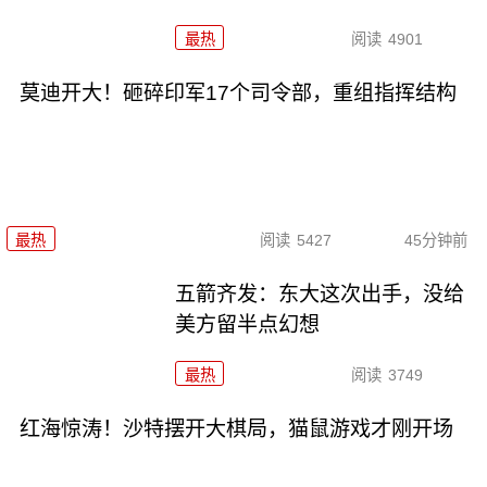
最热
阅读
4901
莫迪开大！砸碎印军17个司令部，重组指挥结构
最热
阅读
5427
45分钟前
五箭齐发：东大这次出手，没给
美方留半点幻想
最热
阅读
3749
红海惊涛！沙特摆开大棋局，猫鼠游戏才刚开场