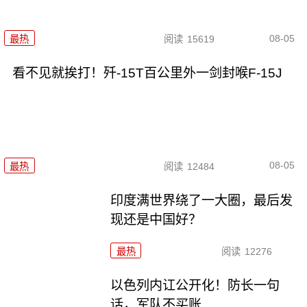
08-05
最热
阅读
15619
看不见就挨打！歼-15T百公里外一剑封喉F-15J
08-05
最热
阅读
12484
印度满世界绕了一大圈，最后发
现还是中国好？
最热
阅读
12276
以色列内讧公开化！防长一句
话，军队不买账