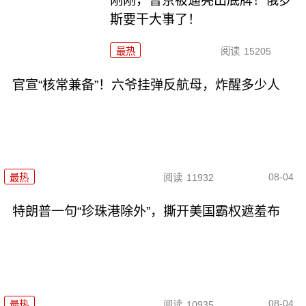
刚刚，普京被逼亮出底牌！俄罗
斯要干大事了！
最热
阅读
15205
官宣“核常兼备”！六爷挂弹反航母，炸醒多少人
08-04
最热
阅读
11932
特朗普一句“珍珠港除外”，撕开美国霸权遮羞布
08-04
最热
阅读
10935