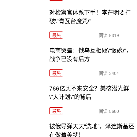
对检察官体系下手！李在明要打
破\"青瓦台魔咒\"
最热
阅读
5319
电商哭晕：俄乌互相砸\"饭碗\"，
战争已没有后方
最热
阅读
3404
766亿买不来安全？美核潜光鲜
\"大计划\"的背后
最热
阅读
5680
被俄导弹天天“洗地”，泽连斯基还
在做着美梦！