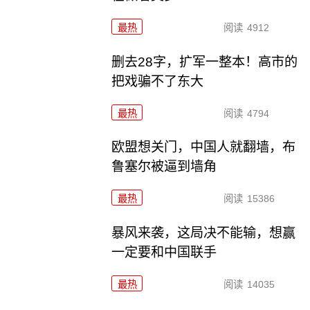
最热
阅读
4912
删去28字，扩军一整本！高市的
把戏骗不了东大
最热
阅读
4794
欧盟想关门，中国人就翻墙，布
鲁塞尔被逼到墙角
最热
阅读
15386
暴风来袭，这局决不能输，想赢
一定要和中国联手
最热
阅读
14035