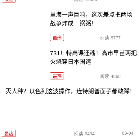
里海一声巨响，这次差点把两场
战争炸成一锅粥！
最热
阅读
8777
731！特高课还魂！高市早苗两把
火烧穿日本国运
最热
阅读
4868
灭人种？以色列这波操作，连特朗普面子都敢踩！
08-04
最热
阅读
6434