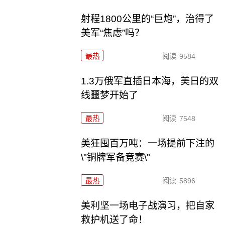
射程1800公里的“巨炮”，治得了
美军“焦虑”吗？
最热
阅读
9584
1.3万俄军直插日本海，美日的双
线噩梦开始了
最热
阅读
7548
美狂囤百万吨：一场提前下注的
\"铜牌军备竞赛\"
最热
阅读
5896
美利坚一场电子战演习，把自家
救护机送了命！