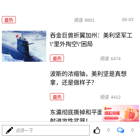
08-03
最热
阅读
8801
吞金巨兽折翼加州：美利坚军工
\"里外掏空\"困局
最热
阅读
6474
波斯的浓缩铀，美利坚是真想
拿，还是做样子？
最热
阅读
4412
东瀛彻底撕掉和平面具，公然发
射进攻性武器！
0
0
点评一下
最热
阅读
11238