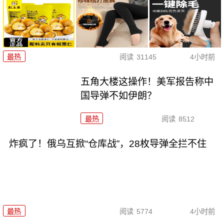
最热
阅读
31145
4小时前
五角大楼这操作！美军报告称中
国导弹不如伊朗？
最热
阅读
8512
炸疯了！俄乌互掀“仓库战”，28枚导弹全拦不住
最热
阅读
5774
4小时前