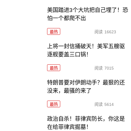
美国踏进3个大坑把自己埋了！恐
怕一个都爬不出
最热
阅读
16623
上将一封信捅破天！美军五艘驱
逐舰要盖三口锅！
最热
阅读
7015
特朗普要对伊朗动手？最狠的还
没来，最骚的来了
最热
阅读
5614
政治自杀！菲律宾防长，你这是
在给菲律宾掘墓！