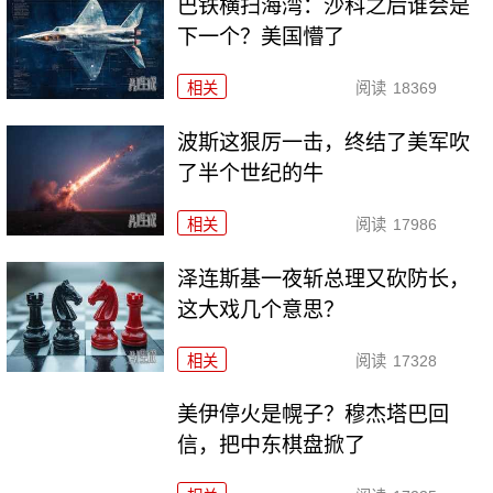
巴铁横扫海湾：沙科之后谁会是
下一个？美国懵了
相关
阅读
18369
波斯这狠厉一击，终结了美军吹
了半个世纪的牛
相关
阅读
17986
泽连斯基一夜斩总理又砍防长，
这大戏几个意思？
相关
阅读
17328
美伊停火是幌子？穆杰塔巴回
信，把中东棋盘掀了