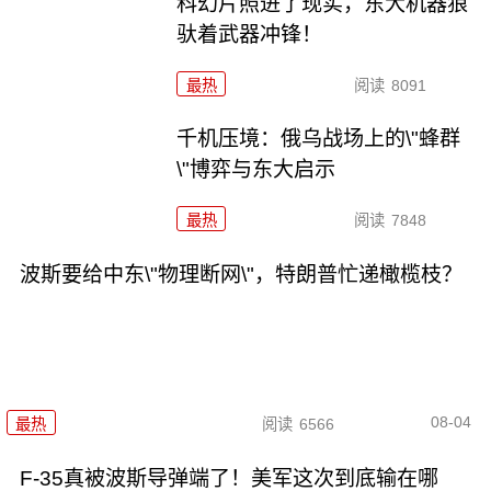
科幻片照进了现实，东大机器狼
驮着武器冲锋！
最热
阅读
8091
千机压境：俄乌战场上的\"蜂群
\"博弈与东大启示
最热
阅读
7848
波斯要给中东\"物理断网\"，特朗普忙递橄榄枝？
08-04
最热
阅读
6566
F-35真被波斯导弹端了！美军这次到底输在哪