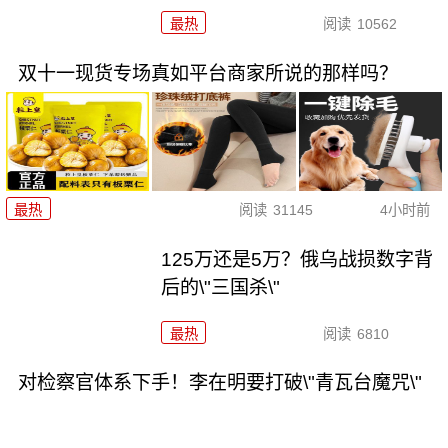
最热
阅读
10562
双十一现货专场真如平台商家所说的那样吗？
最热
阅读
31145
4小时前
125万还是5万？俄乌战损数字背
后的\"三国杀\"
最热
阅读
6810
对检察官体系下手！李在明要打破\"青瓦台魔咒\"