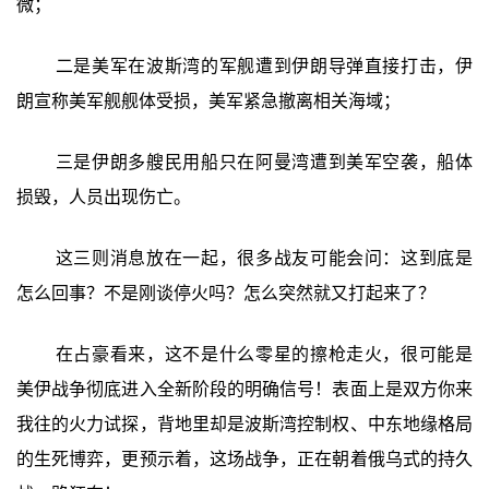
微；
二是美军在波斯湾的军舰遭到伊朗导弹直接打击，伊
朗宣称美军舰舰体受损，美军紧急撤离相关海域；
三是伊朗多艘民用船只在阿曼湾遭到美军空袭，船体
损毁，人员出现伤亡。
这三则消息放在一起，很多战友可能会问：这到底是
怎么回事？不是刚谈停火吗？怎么突然就又打起来了？
在占豪看来，这不是什么零星的擦枪走火，很可能是
美伊战争彻底进入全新阶段的明确信号！表面上是双方你来
我往的火力试探，背地里却是波斯湾控制权、中东地缘格局
的生死博弈，更预示着，这场战争，正在朝着俄乌式的持久