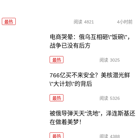
最热
阅读
4821
4小时前
电商哭晕：俄乌互相砸\"饭碗\"，
战争已没有后方
最热
阅读
3025
766亿买不来安全？美核潜光鲜
\"大计划\"的背后
最热
阅读
5326
被俄导弹天天“洗地”，泽连斯基还
在做着美梦！
最热
阅读
4388