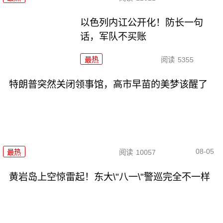
以色列内讧公开化！防长一句
话，军队不买账
最热
阅读
5355
特朗普突然关闭领事馆，高市早苗的美梦该醒了
08-05
最热
阅读
10057
黄岩岛上空惊雷起！东大\"八一\"警巡完全不一样