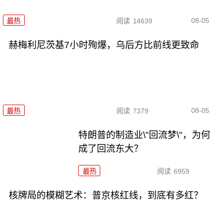
08-05
最热
阅读
14639
赫梅利尼茨基7小时殉爆，乌后方比前线更致命
08-05
最热
阅读
7379
特朗普的制造业\"回流梦\"，为何
成了回流东大？
最热
阅读
6959
核牌局的模糊艺术：普京核红线，到底有多红？