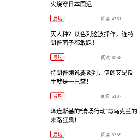
火烧穿日本国运
最热
阅读
4731
灭人种？以色列这波操作，连特
朗普面子都敢踩！
最热
阅读
6258
特朗普刚说要谈判，伊朗又是反
手就是一巴掌！
最热
阅读
5107
泽连斯基的“清场行动”与乌克兰的
末路狂飙！
最热
阅读
3759