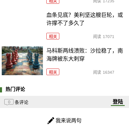
相关
阅读
17235
血条见底？美利坚这艘巨轮，或
许撑不了多久了
相关
阅读
17071
马科斯两线溃败：沙拉稳了，南
海牌被东大刺穿
相关
阅读
16347
热门评论
登陆
0
条评论
我来说两句