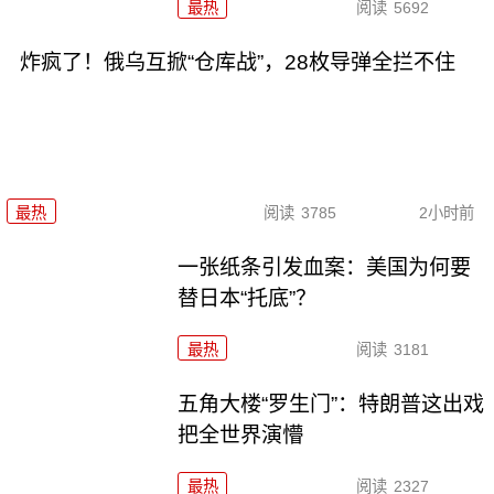
最热
阅读
5692
炸疯了！俄乌互掀“仓库战”，28枚导弹全拦不住
最热
阅读
3785
2小时前
一张纸条引发血案：美国为何要
替日本“托底”？
最热
阅读
3181
五角大楼“罗生门”：特朗普这出戏
把全世界演懵
最热
阅读
2327