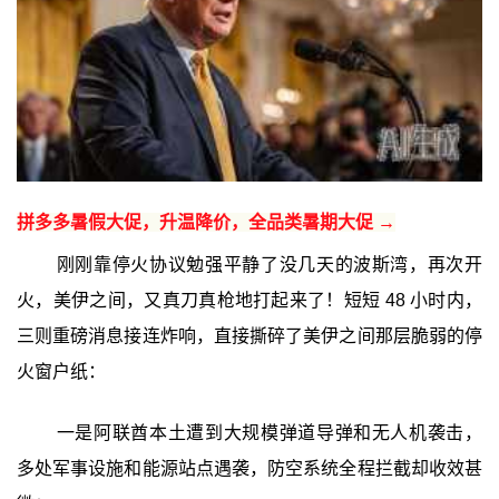
拼多多暑假大促，升温降价，全品类暑期大促 →
刚刚靠停火协议勉强平静了没几天的波斯湾，再次开
火，美伊之间，又真刀真枪地打起来了！短短 48 小时内，
三则重磅消息接连炸响，直接撕碎了美伊之间那层脆弱的停
火窗户纸：
一是阿联酋本土遭到大规模弹道导弹和无人机袭击，
多处军事设施和能源站点遇袭，防空系统全程拦截却收效甚