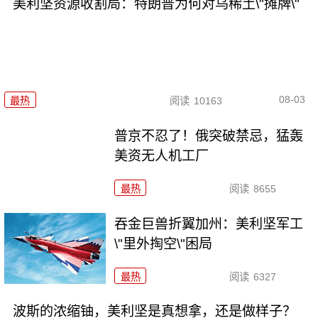
美利坚资源收割局：特朗普为何对乌稀土\"摊牌\"
08-03
最热
阅读
10163
普京不忍了！俄突破禁忌，猛轰
美资无人机工厂
最热
阅读
8655
吞金巨兽折翼加州：美利坚军工
\"里外掏空\"困局
最热
阅读
6327
波斯的浓缩铀，美利坚是真想拿，还是做样子？