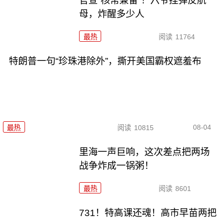
官宣“核常兼备”！六爷挂弹反航
母，炸醒多少人
最热
阅读
11764
特朗普一句“珍珠港除外”，撕开美国霸权遮羞布
08-04
最热
阅读
10815
里海一声巨响，这次差点把两场
战争炸成一锅粥！
最热
阅读
8601
731！特高课还魂！高市早苗两把