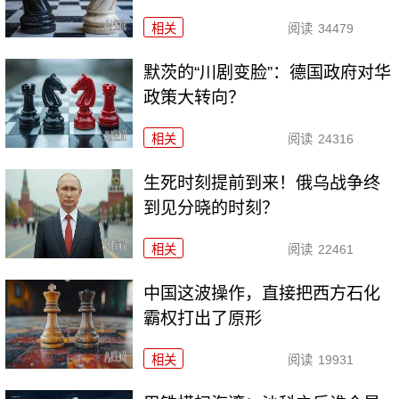
相关
阅读
34479
默茨的“川剧变脸”：德国政府对华
政策大转向？
相关
阅读
24316
生死时刻提前到来！俄乌战争终
到见分晓的时刻？
相关
阅读
22461
中国这波操作，直接把西方石化
霸权打出了原形
相关
阅读
19931