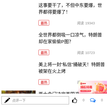
这事要干了，不但中东要爆，世
界都得要爆了！
最热
阅读
19343
全世界都倒吸一口凉气，特朗普
却在家偷偷P图？
最热
阅读
10723
美上将一封“私信”捅破天！特朗普
被架在火上烤
最热
阅读
9407
两大命门决定美国退无可退，伊
0
0
朗别再幻想了！
点评一下