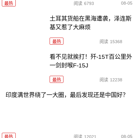
08-05
最热
阅读
6793
土耳其货船在黑海遭袭，泽连斯
基又惹了大麻烦
最热
阅读
15368
看不见就挨打！歼-15T百公里外
一剑封喉F-15J
最热
阅读
12238
印度满世界绕了一大圈，最后发现还是中国好？
08-05
最热
阅读
12021