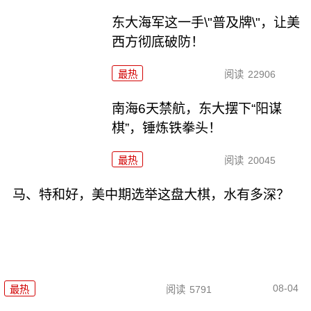
东大海军这一手\"普及牌\"，让美
西方彻底破防！
最热
阅读
22906
南海6天禁航，东大摆下“阳谋
棋”，锤炼铁拳头！
最热
阅读
20045
马、特和好，美中期选举这盘大棋，水有多深？
08-04
最热
阅读
5791