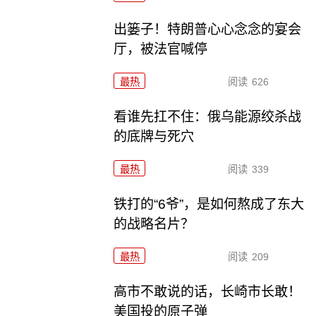
出篓子！特朗普心心念念的宴会
厅，被法官喊停
最热
阅读
626
看谁先扛不住：俄乌能源绞杀战
的底牌与死穴
最热
阅读
339
铁打的“6爷”，是如何熬成了东大
的战略名片？
最热
阅读
209
高市不敢说的话，长崎市长敢！
美国投的原子弹