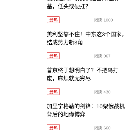
基，低头或硬扛？
最热
阅读
1000
美利坚靠不住！中东这3个国家，
结成势力新3角
最热
阅读
967
普京终于想明白了？不把乌打
废，麻烦就无穷尽
最热
阅读
430
加里宁格勒的剑锋：10架俄战机
背后的地缘博弈
最热
阅读
660