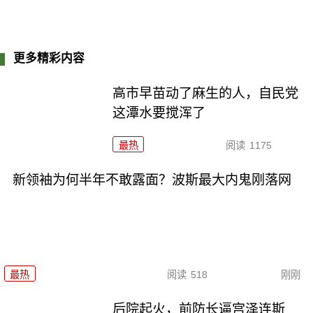
更多精彩内容
高市早苗动了麻生的人，自民党
这潭水要搅浑了
最热
阅读
1175
新领袖为何半年不敢露面？波斯最大内鬼刚落网
最热
阅读
518
刚刚
后院起火，前防长逼宫泽连斯