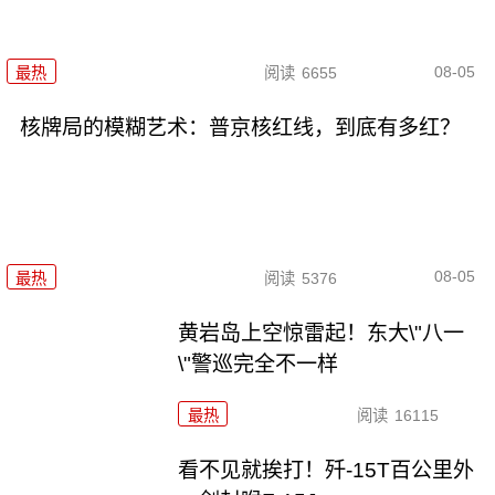
08-05
最热
阅读
6655
核牌局的模糊艺术：普京核红线，到底有多红？
08-05
最热
阅读
5376
黄岩岛上空惊雷起！东大\"八一
\"警巡完全不一样
最热
阅读
16115
看不见就挨打！歼-15T百公里外