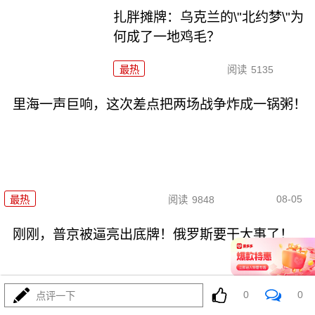
扎胖摊牌：乌克兰的\"北约梦\"为
何成了一地鸡毛？
最热
阅读
5135
里海一声巨响，这次差点把两场战争炸成一锅粥！
08-05
最热
阅读
9848
刚刚，普京被逼亮出底牌！俄罗斯要干大事了！
0
0
点评一下