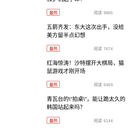
最热
阅读
9865
五箭齐发：东大这次出手，没给
美方留半点幻想
最热
阅读
7674
红海惊涛！沙特摆开大棋局，猫
鼠游戏才刚开场
最热
阅读
6469
青瓦台的\"拍桌\"，能让跪太久的
韩国站起来吗？
最热
阅读
6144