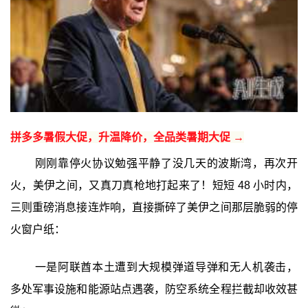
拼多多暑假大促，升温降价，全品类暑期大促 →
刚刚靠停火协议勉强平静了没几天的波斯湾，再次开
火，美伊之间，又真刀真枪地打起来了！短短 48 小时内，
三则重磅消息接连炸响，直接撕碎了美伊之间那层脆弱的停
火窗户纸：
一是阿联酋本土遭到大规模弹道导弹和无人机袭击，
多处军事设施和能源站点遇袭，防空系统全程拦截却收效甚