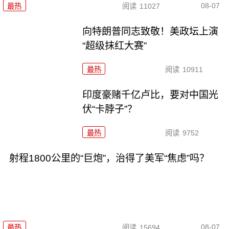
08-07
最热
阅读
11027
向特朗普同志致敬！美政坛上演
“超级抹红大赛”
最热
阅读
10911
印度豪赌千亿卢比，要对中国光
伏“卡脖子”？
最热
阅读
9752
射程1800公里的“巨炮”，治得了美军“焦虑”吗？
08-07
最热
阅读
15694