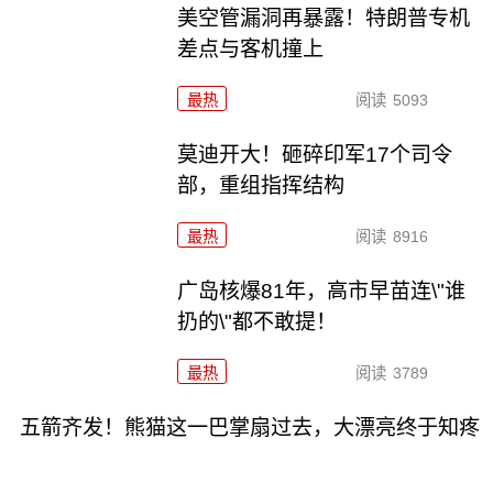
美空管漏洞再暴露！特朗普专机
差点与客机撞上
最热
阅读
5093
莫迪开大！砸碎印军17个司令
部，重组指挥结构
最热
阅读
8916
广岛核爆81年，高市早苗连\"谁
扔的\"都不敢提！
最热
阅读
3789
五箭齐发！熊猫这一巴掌扇过去，大漂亮终于知疼