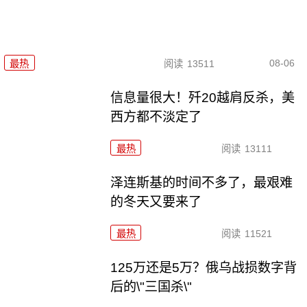
08-06
最热
阅读
13511
信息量很大！歼20越肩反杀，美
西方都不淡定了
最热
阅读
13111
泽连斯基的时间不多了，最艰难
的冬天又要来了
最热
阅读
11521
125万还是5万？俄乌战损数字背
后的\"三国杀\"