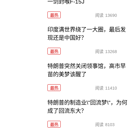
一剑封喉F-15J
最热
阅读
13690
印度满世界绕了一大圈，最后发
现还是中国好？
最热
阅读
13268
特朗普突然关闭领事馆，高市早
苗的美梦该醒了
最热
阅读
11410
特朗普的制造业\"回流梦\"，为何
成了回流东大？
最热
阅读
8103