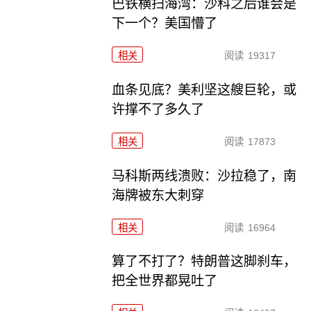
巴铁横扫海湾：沙科之后谁会是
下一个？美国懵了
相关
阅读
19317
血条见底？美利坚这艘巨轮，或
许撑不了多久了
相关
阅读
17873
马科斯两线溃败：沙拉稳了，南
海牌被东大刺穿
相关
阅读
16964
算了不打了？特朗普这脚刹车，
把全世界都晃吐了