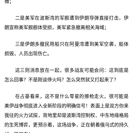
微；
二是美军在波斯湾的军舰遭到伊朗导弹直接打击，伊
朗宣称美军舰舰体受损，美军紧急撤离相关海域；
三是伊朗多艘民用船只在阿曼湾遭到美军空袭，船体
损毁，人员出现伤亡。
这三则消息放在一起，很多战友可能会问：这到底是
怎么回事？不是刚谈停火吗？怎么突然就又打起来了？
在占豪看来，这不是什么零星的擦枪走火，很可能是
美伊战争彻底进入全新阶段的明确信号！表面上是双方你来
我往的火力试探，背地里却是波斯湾控制权、中东地缘格局
的生死博弈，更预示着，这场战争，正在朝着俄乌式的持久