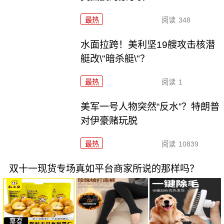
最热
阅读
348
水面拉跨！美利坚19艘攻击核潜
艇改\"暗杀艇\"？
最热
阅读
1
美军一号人物突然“反水”？特朗普
对伊豪赌玩脱
最热
阅读
10839
双十一现货专场真如平台商家所说的那样吗？