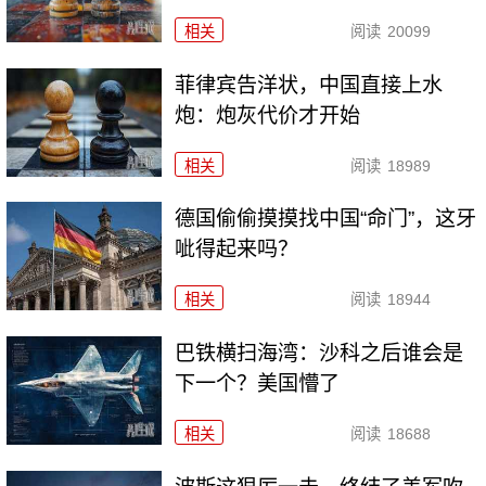
相关
阅读
20099
菲律宾告洋状，中国直接上水
炮：炮灰代价才开始
相关
阅读
18989
德国偷偷摸摸找中国“命门”，这牙
呲得起来吗？
相关
阅读
18944
巴铁横扫海湾：沙科之后谁会是
下一个？美国懵了
相关
阅读
18688