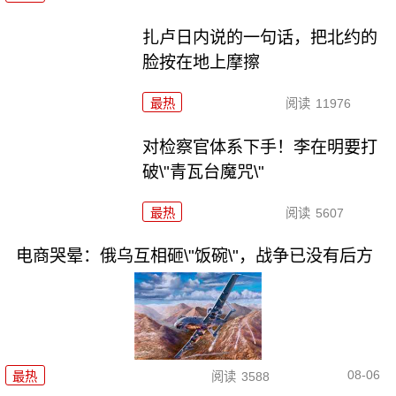
扎卢日内说的一句话，把北约的
脸按在地上摩擦
最热
阅读
11976
对检察官体系下手！李在明要打
破\"青瓦台魔咒\"
最热
阅读
5607
电商哭晕：俄乌互相砸\"饭碗\"，战争已没有后方
08-06
最热
阅读
3588