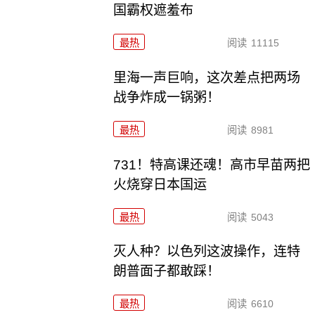
国霸权遮羞布
最热
阅读
11115
里海一声巨响，这次差点把两场
战争炸成一锅粥！
最热
阅读
8981
731！特高课还魂！高市早苗两把
火烧穿日本国运
最热
阅读
5043
灭人种？以色列这波操作，连特
朗普面子都敢踩！
最热
阅读
6610