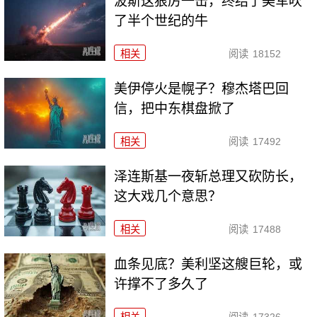
波斯这狠厉一击，终结了美军吹
了半个世纪的牛
相关
阅读
18152
美伊停火是幌子？穆杰塔巴回
信，把中东棋盘掀了
相关
阅读
17492
泽连斯基一夜斩总理又砍防长，
这大戏几个意思？
相关
阅读
17488
血条见底？美利坚这艘巨轮，或
许撑不了多久了
相关
阅读
17326