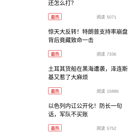
还怎么打？
最热
阅读
5071
惊天大反转！特朗普支持率崩盘
背后竟藏致命一击
最热
阅读
7336
土耳其货船在黑海遭袭，泽连斯
基又惹了大麻烦
最热
阅读
15886
以色列内讧公开化！防长一句
话，军队不买账
最热
阅读
5752