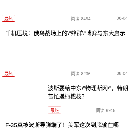
08-04
最热
阅读
8454
千机压境：俄乌战场上的\"蜂群\"博弈与东大启示
08-04
最热
阅读
8236
波斯要给中东\"物理断网\"，特朗
普忙递橄榄枝？
最热
阅读
6915
F-35真被波斯导弹端了！美军这次到底输在哪