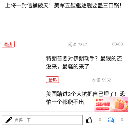
上将一封信捅破天！美军五艘驱逐舰要盖三口锅！
08-03
最热
阅读
7347
特朗普要对伊朗动手？最狠的还
没来，最骚的来了
最热
阅读
5952
美国踏进3个大坑把自己埋了！恐
怕一个都爬不出
最热
阅读
17254
0
0
点评一下