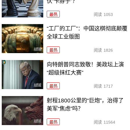
伏“卡脖子”？
最热
阅读
1053
“工厂的工厂”：中国这棋彻底颠覆
全球工业版图
最热
阅读
1826
向特朗普同志致敬！美政坛上演
“超级抹红大赛”
最热
阅读
1717
射程1800公里的“巨炮”，治得了
美军“焦虑”吗？
最热
阅读
11564