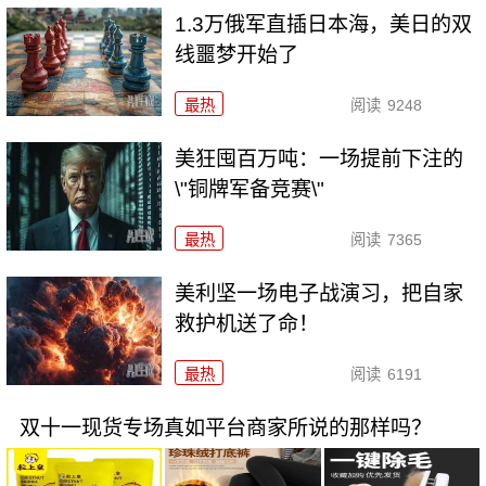
1.3万俄军直插日本海，美日的双
线噩梦开始了
最热
阅读
9248
美狂囤百万吨：一场提前下注的
\"铜牌军备竞赛\"
最热
阅读
7365
美利坚一场电子战演习，把自家
救护机送了命！
最热
阅读
6191
双十一现货专场真如平台商家所说的那样吗？