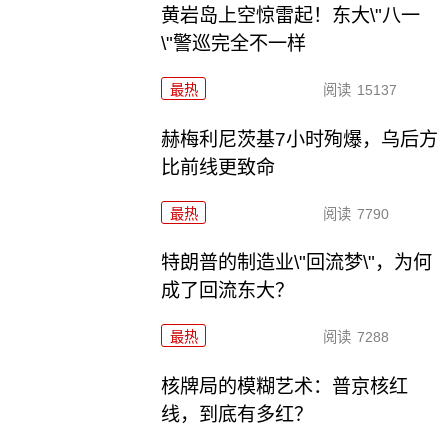
黄岩岛上空惊雷起！东大\"八一
\"警巡完全不一样
最热
阅读
15137
赫梅利尼茨基7小时殉爆，乌后方
比前线更致命
最热
阅读
7790
特朗普的制造业\"回流梦\"，为何
成了回流东大？
最热
阅读
7288
核牌局的模糊艺术：普京核红
线，到底有多红？