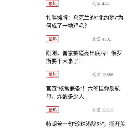
最热
阅读
4441
扎胖摊牌：乌克兰的\"北约梦\"为
何成了一地鸡毛？
最热
阅读
4301
刚刚，普京被逼亮出底牌！俄罗
斯要干大事了！
最热
阅读
15396
官宣“核常兼备”！六爷挂弹反航
母，炸醒多少人
最热
阅读
12113
特朗普一句“珍珠港除外”，撕开美