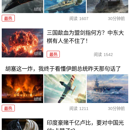
最热
阅读
1607
30分钟前
三国歃血为盟剑指何方？中东大
棋有人坐不住了！
最热
阅读
1542
胡塞这一炸，我终于看懂伊朗总统昨天那句话了
最热
阅读
1211
30分钟前
印度豪赌千亿卢比，要对中国光