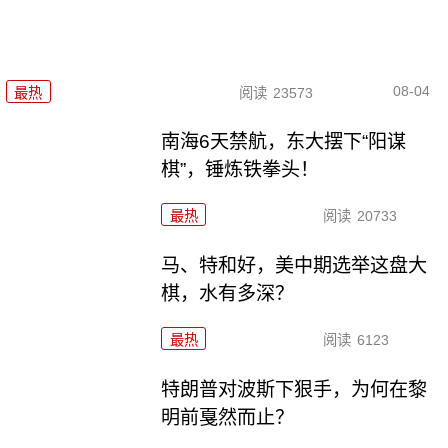
08-04
最热
阅读
23573
南海6天禁航，东大摆下“阳谋
棋”，锤炼铁拳头！
最热
阅读
20733
马、特和好，美中期选举这盘大
棋，水有多深？
最热
阅读
6123
特朗普对波斯下狠手，为何在黎
明前戛然而止？