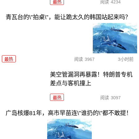
最热
阅读
4234
青瓦台的\"拍桌\"，能让跪太久的韩国站起来吗？
最热
阅读
3967
3小时前
美空管漏洞再暴露！特朗普专机
差点与客机撞上
最热
阅读
3097
广岛核爆81年，高市早苗连\"谁扔的\"都不敢提！