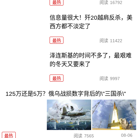
最热
阅读
16792
信息量很大！歼20越肩反杀，美
西方都不淡定了
最热
阅读
11422
泽连斯基的时间不多了，最艰难
的冬天又要来了
最热
阅读
9997
125万还是5万？俄乌战损数字背后的\"三国杀\"
08-06
最热
阅读
7565