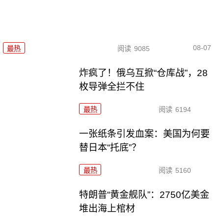
08-07
最热
阅读
9085
炸疯了！俄乌互掀“仓库战”，28
枚导弹全拦不住
最热
阅读
6194
一张纸条引发血案：美国为何要
替日本“托底”？
最热
阅读
5160
特朗普“黄金舰队”：2750亿美金
堆出海上棺材