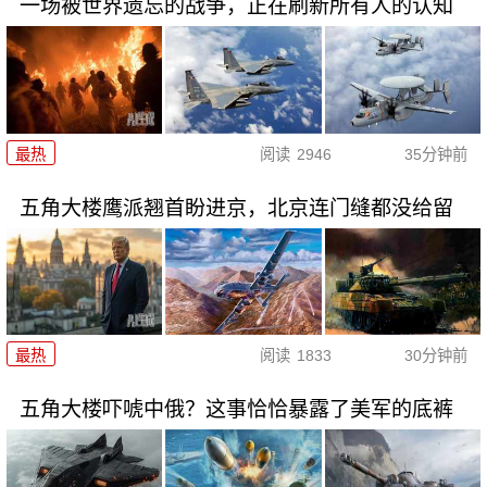
一场被世界遗忘的战争，正在刷新所有人的认知
最热
阅读
2946
35分钟前
五角大楼鹰派翘首盼进京，北京连门缝都没给留
最热
阅读
1833
30分钟前
五角大楼吓唬中俄？这事恰恰暴露了美军的底裤