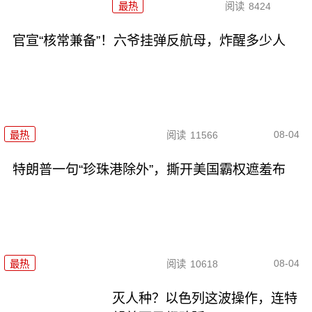
最热
阅读
8424
官宣“核常兼备”！六爷挂弹反航母，炸醒多少人
08-04
最热
阅读
11566
特朗普一句“珍珠港除外”，撕开美国霸权遮羞布
08-04
最热
阅读
10618
灭人种？以色列这波操作，连特