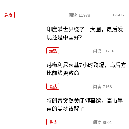
08-05
最热
阅读
11978
印度满世界绕了一大圈，最后发
现还是中国好？
最热
阅读
11776
赫梅利尼茨基7小时殉爆，乌后方
比前线更致命
最热
阅读
7168
特朗普突然关闭领事馆，高市早
苗的美梦该醒了
最热
阅读
9801