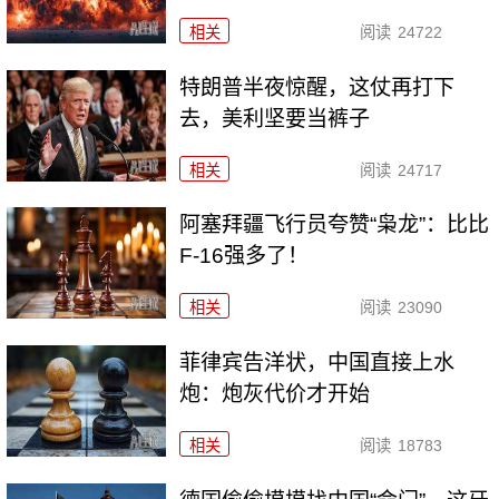
相关
阅读
24722
特朗普半夜惊醒，这仗再打下
去，美利坚要当裤子
相关
阅读
24717
阿塞拜疆飞行员夸赞“枭龙”：比比
F-16强多了！
相关
阅读
23090
菲律宾告洋状，中国直接上水
炮：炮灰代价才开始
相关
阅读
18783