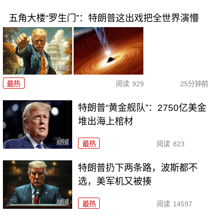
五角大楼“罗生门”：特朗普这出戏把全世界演懵
最热
阅读
929
25分钟前
特朗普“黄金舰队”：2750亿美金
堆出海上棺材
最热
阅读
823
特朗普扔下两条路，波斯都不
选，美军机又被揍
最热
阅读
14597