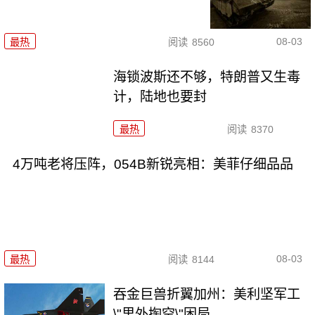
08-03
最热
阅读
8560
海锁波斯还不够，特朗普又生毒
计，陆地也要封
最热
阅读
8370
4万吨老将压阵，054B新锐亮相：美菲仔细品品
08-03
最热
阅读
8144
吞金巨兽折翼加州：美利坚军工
\"里外掏空\"困局