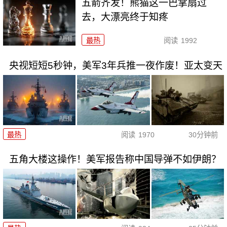
五箭齐发！熊猫这一巴掌扇过
去，大漂亮终于知疼
最热
阅读
1992
央视短短5秒钟，美军3年兵推一夜作废！亚太变天
最热
阅读
1970
30分钟前
五角大楼这操作！美军报告称中国导弹不如伊朗？