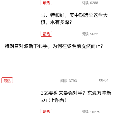
最热
阅读
6288
马、特和好，美中期选举这盘大
棋，水有多深？
最热
阅读
5622
特朗普对波斯下狠手，为何在黎明前戛然而止？
08-04
最热
阅读
3793
055要迎来最强对手？东瀛万吨新
驱已上船台！
最热
阅读
10275