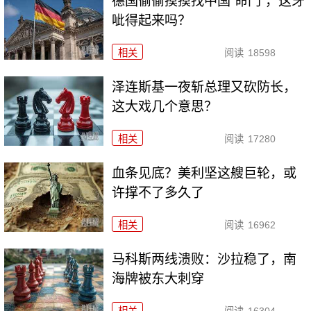
德国偷偷摸摸找中国“命门”，这牙
呲得起来吗？
相关
阅读
18598
泽连斯基一夜斩总理又砍防长，
这大戏几个意思？
相关
阅读
17280
血条见底？美利坚这艘巨轮，或
许撑不了多久了
相关
阅读
16962
马科斯两线溃败：沙拉稳了，南
海牌被东大刺穿
相关
阅读
16304