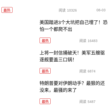
08-03
最热
阅读
10326
美国踏进3个大坑把自己埋了！恐
怕一个都爬不出
最热
阅读
16483
上将一封信捅破天！美军五艘驱
逐舰要盖三口锅！
最热
阅读
6874
特朗普要对伊朗动手？最狠的还
没来，最骚的来了
最热
阅读
5487