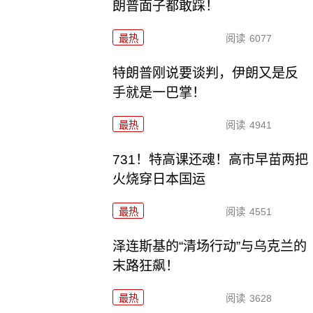
朗普面子都敢踩！
最热
阅读
6077
特朗普刚说要谈判，伊朗又是反
手就是一巴掌！
最热
阅读
4941
731！特高课还魂！高市早苗两把
火烧穿日本国运
最热
阅读
4551
泽连斯基的“清场行动”与乌克兰的
末路狂飙！
最热
阅读
3628