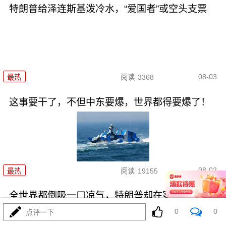
特朗普给泽连斯基泼冷水，“爱国者”或空头支票
08-03
最热
阅读
3368
这事要干了，不但中东要爆，世界都得要爆了！
08-02
最热
阅读
19155
全世界都倒吸一口凉气，特朗普却在家偷偷P图？
0
0
点评一下