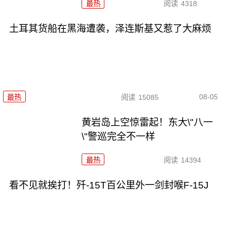
最热
阅读
4318
土耳其货船在黑海遭袭，泽连斯基又惹了大麻烦
08-05
最热
阅读
15085
黄岩岛上空惊雷起！东大\"八一
\"警巡完全不一样
最热
阅读
14394
看不见就挨打！歼-15T百公里外一剑封喉F-15J