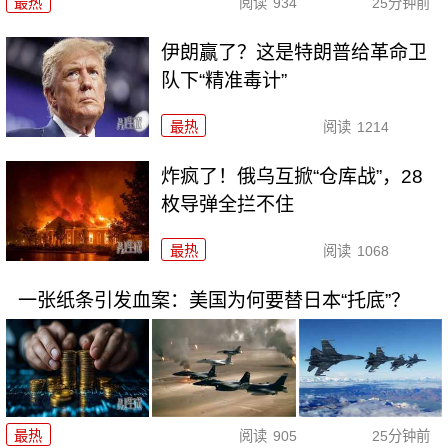
最热
阅读
934
25分钟前
伊朗赢了？这是特朗普给革命卫
队下“精准毒计”
最热
阅读
1214
炸疯了！俄乌互掀“仓库战”，28
枚导弹全拦不住
最热
阅读
1068
一张纸条引发血案：美国为何要替日本“托底”？
最热
阅读
905
25分钟前