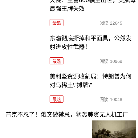
央视：空警600横空出世，美航母
最强王牌失效
最热
阅读
22645
东瀛彻底撕掉和平面具，公然发
射进攻性武器！
最热
阅读
10969
美利坚资源收割局：特朗普为何
对乌稀土\"摊牌\"
最热
阅读
10048
普京不忍了！俄突破禁忌，猛轰美资无人机工厂