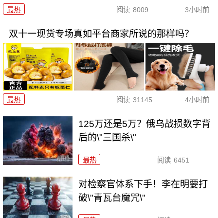
最热
阅读
8009
3小时前
双十一现货专场真如平台商家所说的那样吗？
最热
阅读
31145
4小时前
125万还是5万？俄乌战损数字背
后的\"三国杀\"
最热
阅读
6451
对检察官体系下手！李在明要打
破\"青瓦台魔咒\"