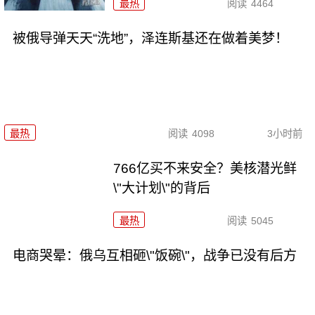
最热
阅读
4464
被俄导弹天天“洗地”，泽连斯基还在做着美梦！
最热
阅读
4098
3小时前
766亿买不来安全？美核潜光鲜
\"大计划\"的背后
最热
阅读
5045
电商哭晕：俄乌互相砸\"饭碗\"，战争已没有后方