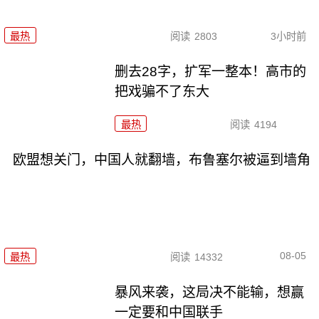
最热
阅读
2803
3小时前
删去28字，扩军一整本！高市的
把戏骗不了东大
最热
阅读
4194
欧盟想关门，中国人就翻墙，布鲁塞尔被逼到墙角
08-05
最热
阅读
14332
暴风来袭，这局决不能输，想赢
一定要和中国联手