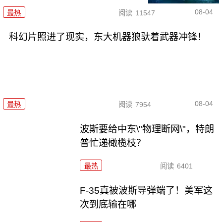
08-04
最热
阅读
11547
科幻片照进了现实，东大机器狼驮着武器冲锋！
08-04
最热
阅读
7954
波斯要给中东\"物理断网\"，特朗
普忙递橄榄枝？
最热
阅读
6401
F-35真被波斯导弹端了！美军这
次到底输在哪