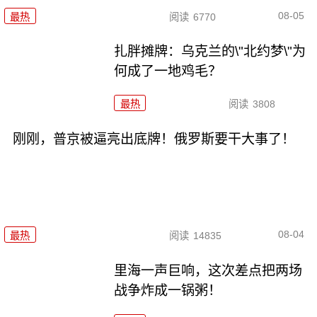
08-05
最热
阅读
6770
扎胖摊牌：乌克兰的\"北约梦\"为
何成了一地鸡毛？
最热
阅读
3808
刚刚，普京被逼亮出底牌！俄罗斯要干大事了！
08-04
最热
阅读
14835
里海一声巨响，这次差点把两场
战争炸成一锅粥！