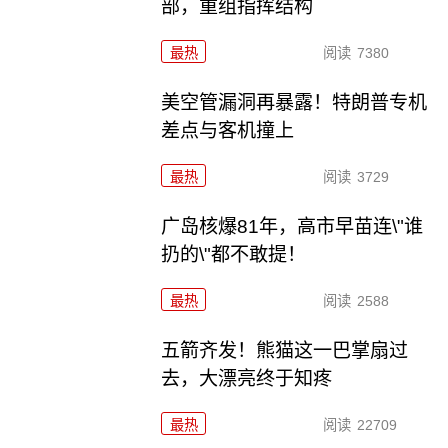
部，重组指挥结构
最热
阅读
7380
美空管漏洞再暴露！特朗普专机
差点与客机撞上
最热
阅读
3729
广岛核爆81年，高市早苗连\"谁
扔的\"都不敢提！
最热
阅读
2588
五箭齐发！熊猫这一巴掌扇过
去，大漂亮终于知疼
最热
阅读
22709