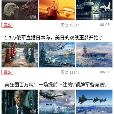
08-07
最热
阅读
13614
1.3万俄军直插日本海，美日的双线噩梦开始了
08-07
最热
阅读
11146
美狂囤百万吨：一场提前下注的\"铜牌军备竞赛\"