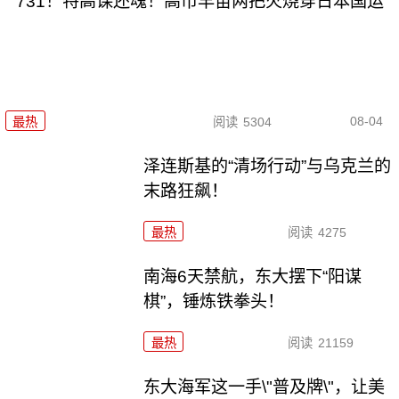
731！特高课还魂！高市早苗两把火烧穿日本国运
08-04
最热
阅读
5304
泽连斯基的“清场行动”与乌克兰的
末路狂飙！
最热
阅读
4275
南海6天禁航，东大摆下“阳谋
棋”，锤炼铁拳头！
最热
阅读
21159
东大海军这一手\"普及牌\"，让美