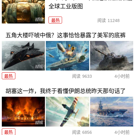
全球工业版图
最热
阅读
11248
五角大楼吓唬中俄？这事恰恰暴露了美军的底裤
最热
阅读
9633
4小时前
胡塞这一炸，我终于看懂伊朗总统昨天那句话了
最热
阅读
6856
4小时前