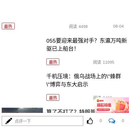
08-04
最热
阅读
4498
055要迎来最强对手？东瀛万吨新
驱已上船台！
最热
阅读
11095
千机压境：俄乌战场上的\"蜂群
\"博弈与东大启示
最热
阅读
8463
算了不打了？特朗普这脚刹车，
把全世界都晃吐了
0
0
点评一下