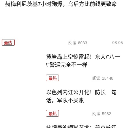
赫梅利尼茨基7小时殉爆，乌后方比前线更致命
08-05
最热
阅读
8033
黄岩岛上空惊雷起！东大\"八一
\"警巡完全不一样
最热
阅读
15448
以色列内讧公开化！防长一句
话，军队不买账
最热
阅读
5982
核牌局的模糊艺术：普京核红