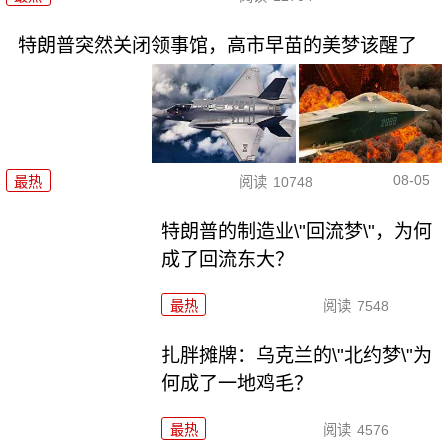
特朗普突然关闭领事馆，高市早苗的美梦该醒了
08-05
最热
阅读
10748
特朗普的制造业\"回流梦\"，为何
成了回流东大？
最热
阅读
7548
扎胖摊牌：乌克兰的\"北约梦\"为
何成了一地鸡毛？
最热
阅读
4576