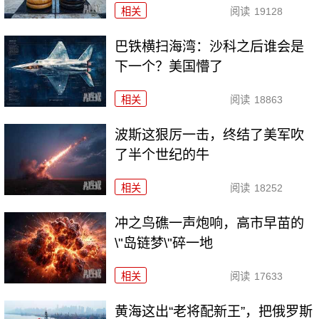
相关
阅读
19128
巴铁横扫海湾：沙科之后谁会是
下一个？美国懵了
相关
阅读
18863
波斯这狠厉一击，终结了美军吹
了半个世纪的牛
相关
阅读
18252
冲之鸟礁一声炮响，高市早苗的
\"岛链梦\"碎一地
相关
阅读
17633
黄海这出“老将配新王”，把俄罗斯