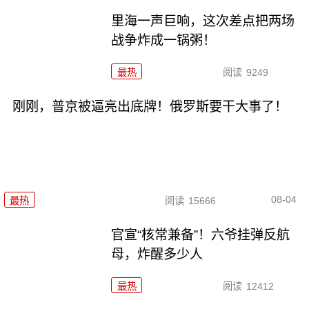
里海一声巨响，这次差点把两场
战争炸成一锅粥！
最热
阅读
9249
刚刚，普京被逼亮出底牌！俄罗斯要干大事了！
08-04
最热
阅读
15666
官宣“核常兼备”！六爷挂弹反航
母，炸醒多少人
最热
阅读
12412