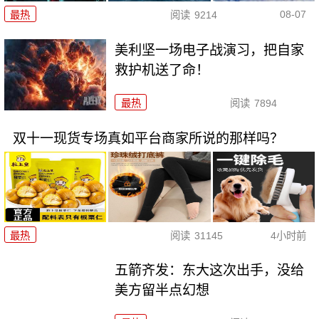
08-07
最热
阅读
9214
美利坚一场电子战演习，把自家
救护机送了命！
最热
阅读
7894
双十一现货专场真如平台商家所说的那样吗？
最热
阅读
31145
4小时前
五箭齐发：东大这次出手，没给
美方留半点幻想