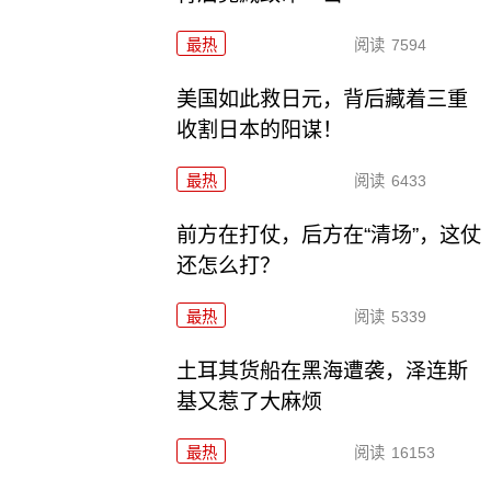
最热
阅读
7594
美国如此救日元，背后藏着三重
收割日本的阳谋！
最热
阅读
6433
前方在打仗，后方在“清场”，这仗
还怎么打？
最热
阅读
5339
土耳其货船在黑海遭袭，泽连斯
基又惹了大麻烦
最热
阅读
16153