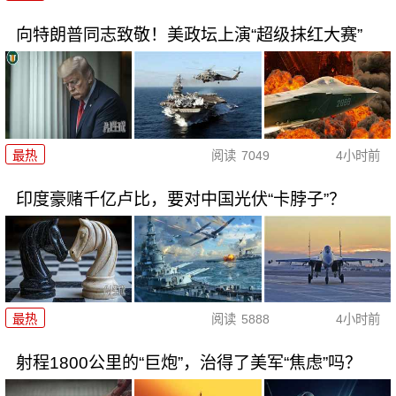
向特朗普同志致敬！美政坛上演“超级抹红大赛”
最热
阅读
7049
4小时前
印度豪赌千亿卢比，要对中国光伏“卡脖子”？
最热
阅读
5888
4小时前
射程1800公里的“巨炮”，治得了美军“焦虑”吗？