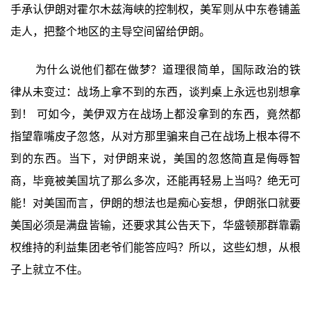
手承认伊朗对霍尔木兹海峡的控制权，美军则从中东卷铺盖
走人，把整个地区的主导空间留给伊朗。
为什么说他们都在做梦？道理很简单，国际政治的铁
律从未变过：战场上拿不到的东西，谈判桌上永远也别想拿
到！ 可如今，美伊双方在战场上都没拿到的东西，竟然都
指望靠嘴皮子忽悠，从对方那里骗来自己在战场上根本得不
到的东西。当下，对伊朗来说，美国的忽悠简直是侮辱智
商，毕竟被美国坑了那么多次，还能再轻易上当吗？绝无可
能！对美国而言，伊朗的想法也是痴心妄想，伊朗张口就要
美国必须是满盘皆输，还要求其公告天下，华盛顿那群靠霸
权维持的利益集团老爷们能答应吗？所以，这些幻想，从根
子上就立不住。