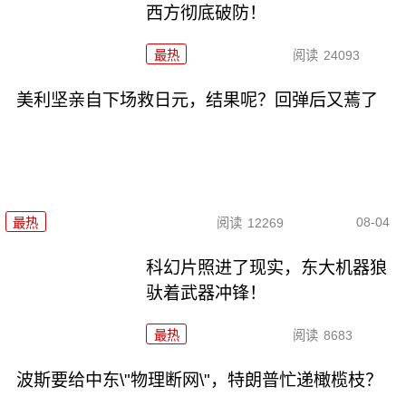
西方彻底破防！
最热
阅读
24093
美利坚亲自下场救日元，结果呢？回弹后又蔫了
08-04
最热
阅读
12269
科幻片照进了现实，东大机器狼
驮着武器冲锋！
最热
阅读
8683
波斯要给中东\"物理断网\"，特朗普忙递橄榄枝？