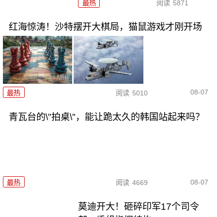
最热
阅读
5871
红海惊涛！沙特摆开大棋局，猫鼠游戏才刚开场
08-07
最热
阅读
5010
青瓦台的\"拍桌\"，能让跪太久的韩国站起来吗？
08-07
最热
阅读
4669
莫迪开大！砸碎印军17个司令