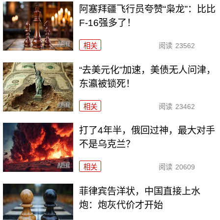
阿塞拜疆飞行员夸赞“枭龙”：比比
F-16强多了！
相关
阅读
23562
“去美元化”加速，美债无人问津，
东瀛被锁死！
相关
阅读
23462
打了4年半，俄回过神，最大对手
不是乌克兰？
相关
阅读
20609
菲律宾告洋状，中国直接上水
炮：炮灰代价才开始