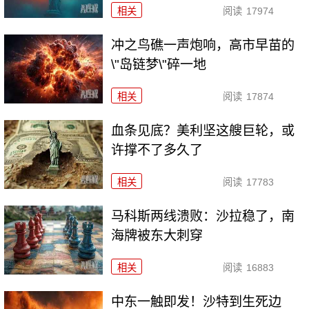
相关
阅读
17974
冲之鸟礁一声炮响，高市早苗的
\"岛链梦\"碎一地
相关
阅读
17874
血条见底？美利坚这艘巨轮，或
许撑不了多久了
相关
阅读
17783
马科斯两线溃败：沙拉稳了，南
海牌被东大刺穿
相关
阅读
16883
中东一触即发！沙特到生死边