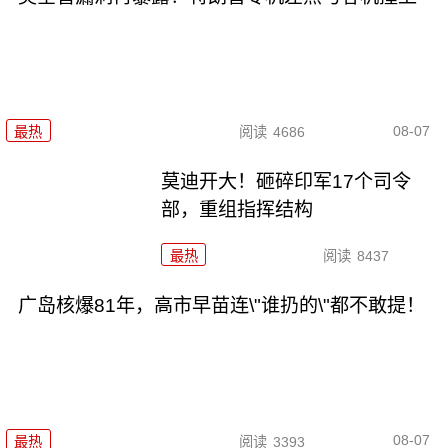
08-07
最热
阅读
4686
莫迪开大！砸碎印军17个司令
部，重组指挥结构
最热
阅读
8437
广岛核爆81年，高市早苗连\"谁扔的\"都不敢提！
08-07
最热
阅读
3393