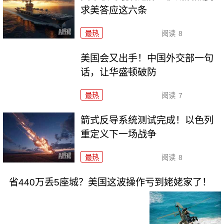
求美答应这六条
最热
阅读
8
美国会又出手！中国外交部一句
话，让华盛顿破防
最热
阅读
7
箭式反导系统测试完成！以色列
重定义下一场战争
最热
阅读
8
省440万丢5座城？美国这波操作亏到姥姥家了！