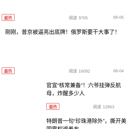
08-05
最热
阅读
9705
刚刚，普京被逼亮出底牌！俄罗斯要干大事了！
08-04
最热
阅读
16092
官宣“核常兼备”！六爷挂弹反航
母，炸醒多少人
最热
阅读
12863
特朗普一句“珍珠港除外”，撕开美