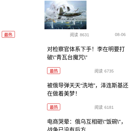
08-06
最热
阅读
8631
对检察官体系下手！李在明要打
破\"青瓦台魔咒\"
最热
阅读
6735
被俄导弹天天“洗地”，泽连斯基还
在做着美梦！
最热
阅读
6181
电商哭晕：俄乌互相砸\"饭碗\"，
战争已没有后方