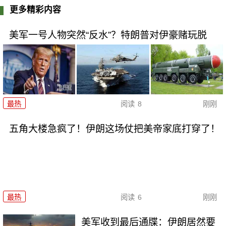
更多精彩内容
美军一号人物突然“反水”？特朗普对伊豪赌玩脱
最热
阅读
8
刚刚
五角大楼急疯了！伊朗这场仗把美帝家底打穿了！
最热
阅读
6
刚刚
美军收到最后通牒：伊朗居然要