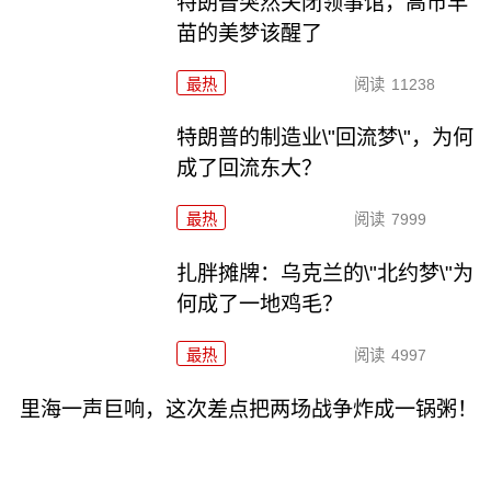
特朗普突然关闭领事馆，高市早
苗的美梦该醒了
最热
阅读
11238
特朗普的制造业\"回流梦\"，为何
成了回流东大？
最热
阅读
7999
扎胖摊牌：乌克兰的\"北约梦\"为
何成了一地鸡毛？
最热
阅读
4997
里海一声巨响，这次差点把两场战争炸成一锅粥！