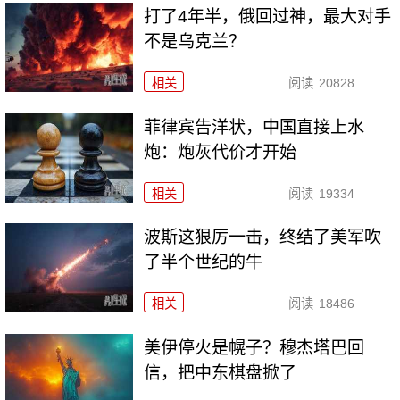
打了4年半，俄回过神，最大对手
不是乌克兰？
相关
阅读
20828
菲律宾告洋状，中国直接上水
炮：炮灰代价才开始
相关
阅读
19334
波斯这狠厉一击，终结了美军吹
了半个世纪的牛
相关
阅读
18486
美伊停火是幌子？穆杰塔巴回
信，把中东棋盘掀了