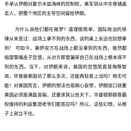
手承认伊朗对霍尔木兹海峡的控制权，美军则从中东卷铺盖
走人，把整个地区的主导空间留给伊朗。
为什么说他们都在做梦？道理很简单，国际政治的铁
律从未变过：战场上拿不到的东西，谈判桌上永远也别想拿
到！ 可如今，美伊双方在战场上都没拿到的东西，竟然都
指望靠嘴皮子忽悠，从对方那里骗来自己在战场上根本得不
到的东西。当下，对伊朗来说，美国的忽悠简直是侮辱智
商，毕竟被美国坑了那么多次，还能再轻易上当吗？绝无可
能！对美国而言，伊朗的想法也是痴心妄想，伊朗张口就要
美国必须是满盘皆输，还要求其公告天下，华盛顿那群靠霸
权维持的利益集团老爷们能答应吗？所以，这些幻想，从根
子上就立不住。