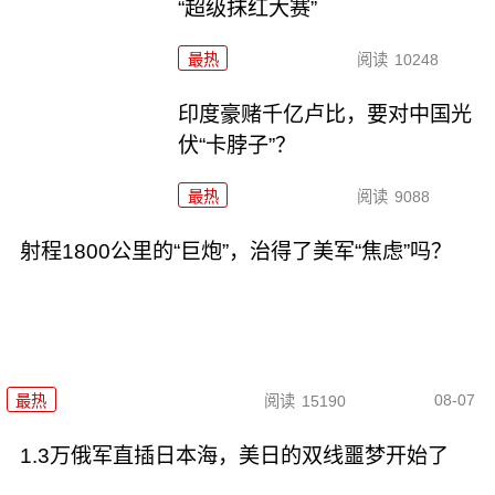
“超级抹红大赛”
最热
阅读
10248
印度豪赌千亿卢比，要对中国光
伏“卡脖子”？
最热
阅读
9088
射程1800公里的“巨炮”，治得了美军“焦虑”吗？
08-07
最热
阅读
15190
1.3万俄军直插日本海，美日的双线噩梦开始了