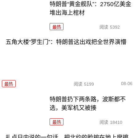
特朗普“黄金舰队”：2750亿美金
堆出海上棺材
最热
阅读
5392
五角大楼“罗生门”：特朗普这出戏把全世界演懵
08-06
最热
阅读
5199
特朗普扔下两条路，波斯都不
选，美军机又被揍
最热
阅读
18410
扎卢日内说的一句话，把北约的脸按在地上摩擦