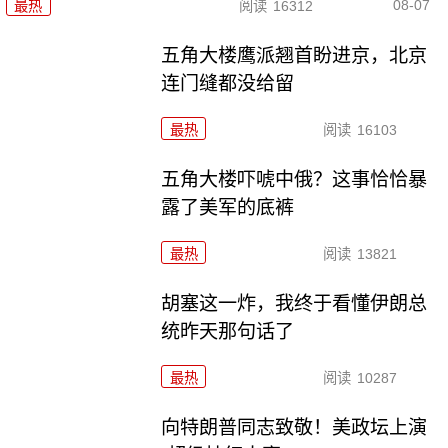
08-07
最热
阅读
16312
五角大楼鹰派翘首盼进京，北京
连门缝都没给留
最热
阅读
16103
五角大楼吓唬中俄？这事恰恰暴
露了美军的底裤
最热
阅读
13821
胡塞这一炸，我终于看懂伊朗总
统昨天那句话了
最热
阅读
10287
向特朗普同志致敬！美政坛上演