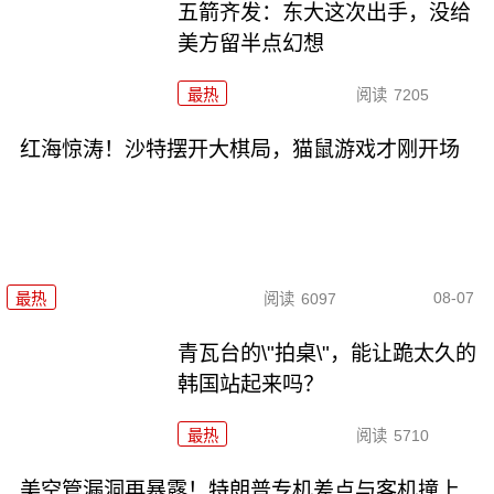
五箭齐发：东大这次出手，没给
美方留半点幻想
最热
阅读
7205
红海惊涛！沙特摆开大棋局，猫鼠游戏才刚开场
08-07
最热
阅读
6097
青瓦台的\"拍桌\"，能让跪太久的
韩国站起来吗？
最热
阅读
5710
美空管漏洞再暴露！特朗普专机差点与客机撞上