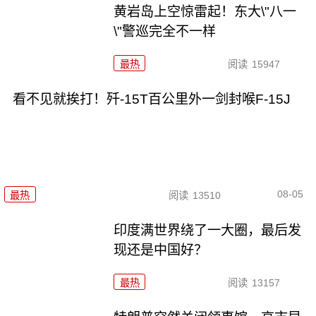
黄岩岛上空惊雷起！东大\"八一
\"警巡完全不一样
最热
阅读
15947
看不见就挨打！歼-15T百公里外一剑封喉F-15J
08-05
最热
阅读
13510
印度满世界绕了一大圈，最后发
现还是中国好？
最热
阅读
13157