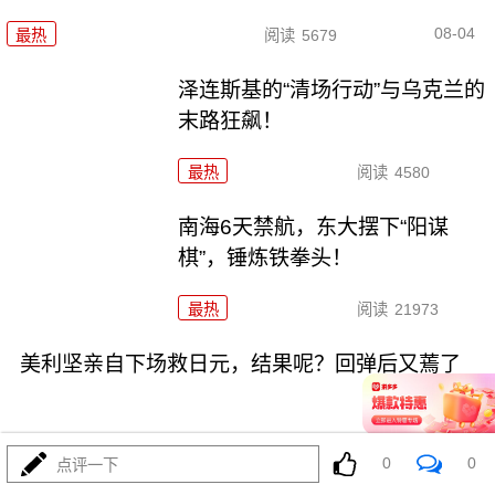
08-04
最热
阅读
5679
泽连斯基的“清场行动”与乌克兰的
末路狂飙！
最热
阅读
4580
南海6天禁航，东大摆下“阳谋
棋”，锤炼铁拳头！
最热
阅读
21973
美利坚亲自下场救日元，结果呢？回弹后又蔫了
0
0
点评一下