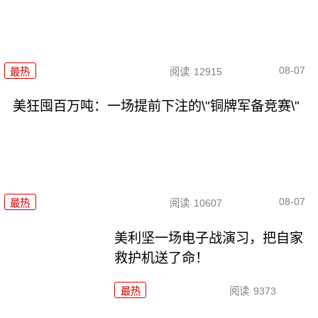
08-07
最热
阅读
12915
美狂囤百万吨：一场提前下注的\"铜牌军备竞赛\"
08-07
最热
阅读
10607
美利坚一场电子战演习，把自家
救护机送了命！
最热
阅读
9373