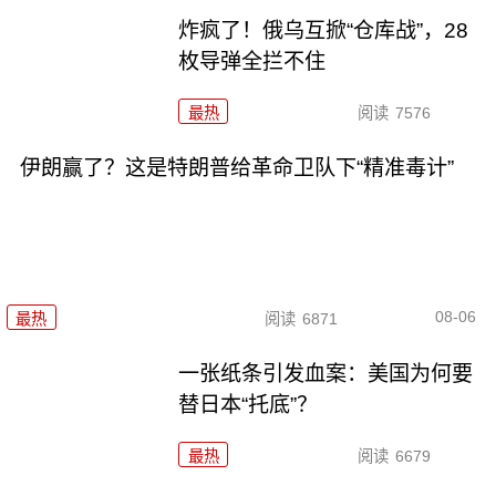
炸疯了！俄乌互掀“仓库战”，28
枚导弹全拦不住
最热
阅读
7576
伊朗赢了？这是特朗普给革命卫队下“精准毒计”
08-06
最热
阅读
6871
一张纸条引发血案：美国为何要
替日本“托底”？
最热
阅读
6679