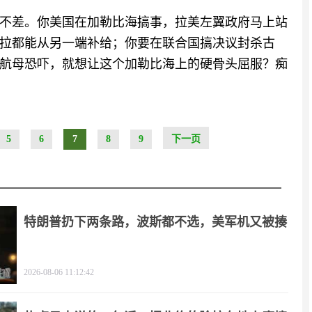
不差。你美国在加勒比海搞事，拉美左翼政府马上站
拉都能从另一端补给；你要在联合国搞决议封杀古
航母恐吓，就想让这个加勒比海上的硬骨头屈服？痴
5
6
7
8
9
下一页
特朗普扔下两条路，波斯都不选，美军机又被揍
2026-08-06 11:12:42