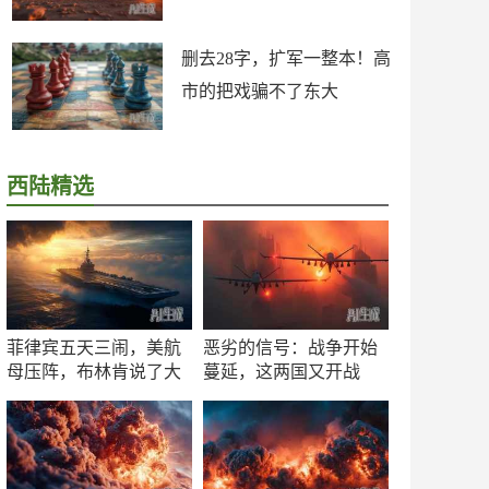
删去28字，扩军一整本！高
市的把戏骗不了东大
西陆精选
菲律宾五天三闹，美航
恶劣的信号：战争开始
母压阵，布林肯说了大
蔓延，这两国又开战
实话
了！