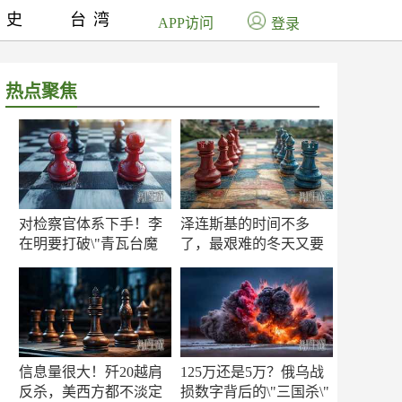
历史
台湾
APP访问
登录
热点聚焦
对检察官体系下手！李
泽连斯基的时间不多
在明要打破\"青瓦台魔
了，最艰难的冬天又要
咒\"
来了
信息量很大！歼20越肩
125万还是5万？俄乌战
反杀，美西方都不淡定
损数字背后的\"三国杀\"