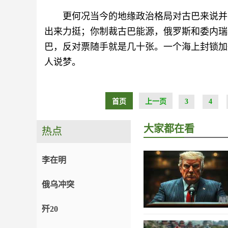
更何况当今的地缘政治格局对古巴来说并
出来力挺；你制裁古巴能源，俄罗斯和委内瑞
巴，反对票随手就是几十张。一个海上封锁加
人说梦。
首页
上一页
3
4
大家都在看
热点
李在明
俄乌冲突
歼20