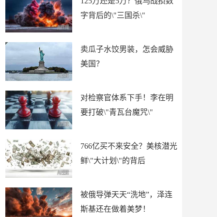
125万还是5万？俄乌战损数
字背后的\"三国杀\"
卖瓜子水饺男装，怎会威胁
美国？
对检察官体系下手！李在明
要打破\"青瓦台魔咒\"
766亿买不来安全？美核潜光
鲜\"大计划\"的背后
被俄导弹天天“洗地”，泽连
斯基还在做着美梦！