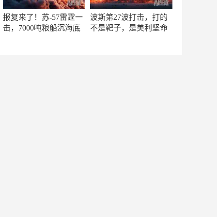
报复来了！苏-57雷霆一
波斯第27波打击，打的
击，7000吨粮船沉海底
不是靶子，是美利坚命
门