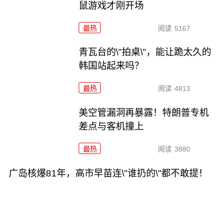
鼠游戏才刚开场
最热
阅读
5167
青瓦台的\"拍桌\"，能让跪太久的
韩国站起来吗？
最热
阅读
4813
美空管漏洞再暴露！特朗普专机
差点与客机撞上
最热
阅读
3880
广岛核爆81年，高市早苗连\"谁扔的\"都不敢提！