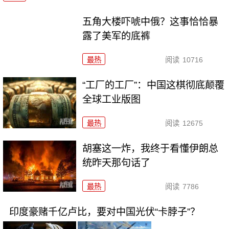
五角大楼吓唬中俄？这事恰恰暴
露了美军的底裤
最热
阅读
10716
“工厂的工厂”：中国这棋彻底颠覆
全球工业版图
最热
阅读
12675
胡塞这一炸，我终于看懂伊朗总
统昨天那句话了
最热
阅读
7786
印度豪赌千亿卢比，要对中国光伏“卡脖子”？