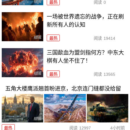
最热
阅读
0
一场被世界遗忘的战争，正在刷
新所有人的认知
最热
阅读
19414
三国歃血为盟剑指何方？中东大
棋有人坐不住了！
最热
阅读
13565
五角大楼鹰派翘首盼进京，北京连门缝都没给留
最热
阅读
12997
4小时前