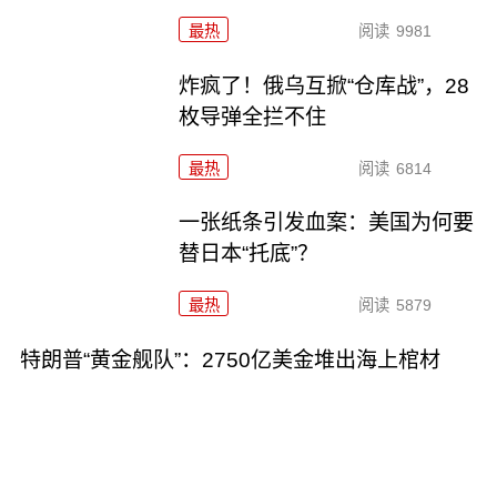
最热
阅读
9981
炸疯了！俄乌互掀“仓库战”，28
枚导弹全拦不住
最热
阅读
6814
一张纸条引发血案：美国为何要
替日本“托底”？
最热
阅读
5879
特朗普“黄金舰队”：2750亿美金堆出海上棺材