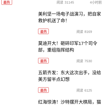
最热
阅读
31145
4小时前
美利坚一场电子战演习，把自家
救护机送了命！
最热
阅读
8169
莫迪开大！砸碎印军17个司令
部，重组指挥结构
最热
阅读
7530
五箭齐发：东大这次出手，没给
美方留半点幻想
最热
阅读
6125
红海惊涛！沙特摆开大棋局，猫