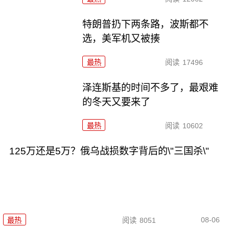
特朗普扔下两条路，波斯都不
选，美军机又被揍
最热
阅读
17496
泽连斯基的时间不多了，最艰难
的冬天又要来了
最热
阅读
10602
125万还是5万？俄乌战损数字背后的\"三国杀\"
08-06
最热
阅读
8051