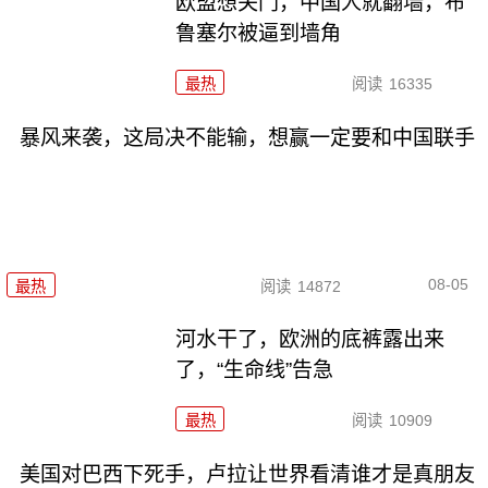
欧盟想关门，中国人就翻墙，布
鲁塞尔被逼到墙角
最热
阅读
16335
暴风来袭，这局决不能输，想赢一定要和中国联手
08-05
最热
阅读
14872
河水干了，欧洲的底裤露出来
了，“生命线”告急
最热
阅读
10909
美国对巴西下死手，卢拉让世界看清谁才是真朋友