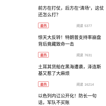
前方在打仗，后方在“清场”，这仗
还怎么打？
最热
阅读
5377
惊天大反转！特朗普支持率崩盘
背后竟藏致命一击
最热
阅读
7631
土耳其货船在黑海遭袭，泽连斯
基又惹了大麻烦
最热
阅读
16214
以色列内讧公开化！防长一句
话，军队不买账