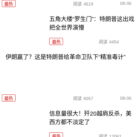
08-06
最热
阅读
4619
五角大楼“罗生门”：特朗普这出戏
把全世界演懵
最热
阅读
4454
伊朗赢了？这是特朗普给革命卫队下“精准毒计”
08-06
最热
阅读
6057
信息量很大！歼20越肩反杀，美
西方都不淡定了
最热
阅读
12062