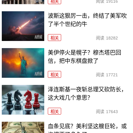
相关
阅读
19116
波斯这狠厉一击，终结了美军吹
了半个世纪的牛
相关
阅读
18282
美伊停火是幌子？穆杰塔巴回
信，把中东棋盘掀了
相关
阅读
17721
泽连斯基一夜斩总理又砍防长，
这大戏几个意思？
相关
阅读
17643
血条见底？美利坚这艘巨轮，或