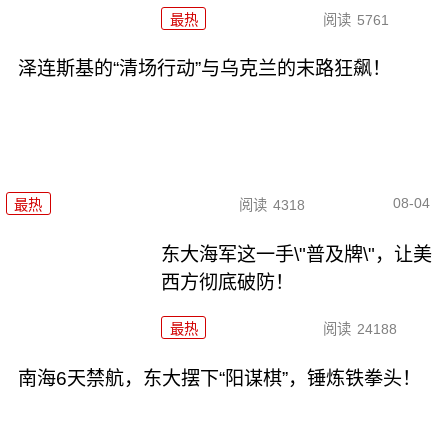
最热
阅读
5761
泽连斯基的“清场行动”与乌克兰的末路狂飙！
08-04
最热
阅读
4318
东大海军这一手\"普及牌\"，让美
西方彻底破防！
最热
阅读
24188
南海6天禁航，东大摆下“阳谋棋”，锤炼铁拳头！