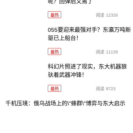
呢？回弹后又蔫了
最热
阅读
12326
055要迎来最强对手？东瀛万吨新
驱已上船台！
最热
阅读
11139
科幻片照进了现实，东大机器狼
驮着武器冲锋！
最热
阅读
8723
千机压境：俄乌战场上的\"蜂群\"博弈与东大启示