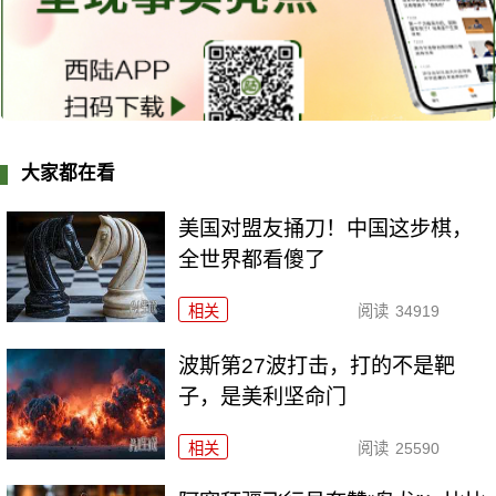
大家都在看
美国对盟友捅刀！中国这步棋，
全世界都看傻了
相关
阅读
34919
波斯第27波打击，打的不是靶
子，是美利坚命门
相关
阅读
25590