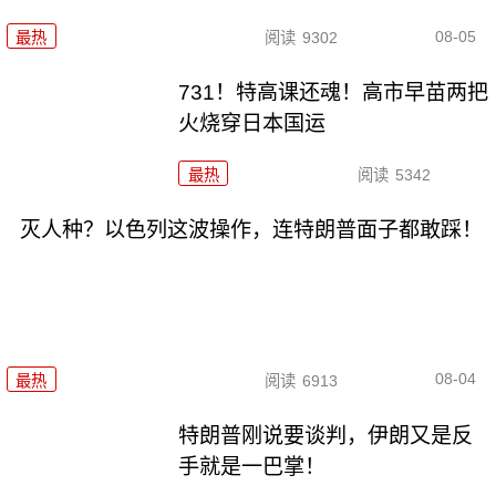
08-05
最热
阅读
9302
731！特高课还魂！高市早苗两把
火烧穿日本国运
最热
阅读
5342
灭人种？以色列这波操作，连特朗普面子都敢踩！
08-04
最热
阅读
6913
特朗普刚说要谈判，伊朗又是反
手就是一巴掌！