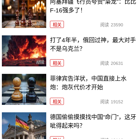
阿塞拜疆飞行员夸赞“枭龙”：比比
F-16强多了！
相关
阅读
23590
打了4年半，俄回过神，最大对手
不是乌克兰？
相关
阅读
20631
菲律宾告洋状，中国直接上水
炮：炮灰代价才开始
相关
阅读
19152
德国偷偷摸摸找中国“命门”，这牙
呲得起来吗？