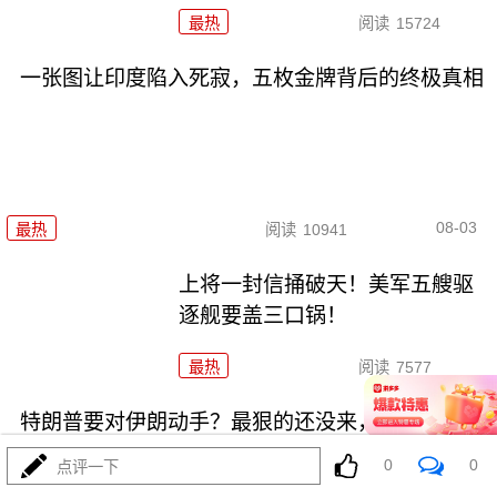
最热
阅读
15724
一张图让印度陷入死寂，五枚金牌背后的终极真相
08-03
最热
阅读
10941
上将一封信捅破天！美军五艘驱
逐舰要盖三口锅！
最热
阅读
7577
特朗普要对伊朗动手？最狠的还没来，最骚的来了
0
0
点评一下