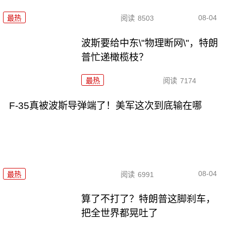
08-04
最热
阅读
8503
波斯要给中东\"物理断网\"，特朗
普忙递橄榄枝？
最热
阅读
7174
F-35真被波斯导弹端了！美军这次到底输在哪
08-04
最热
阅读
6991
算了不打了？特朗普这脚刹车，
把全世界都晃吐了