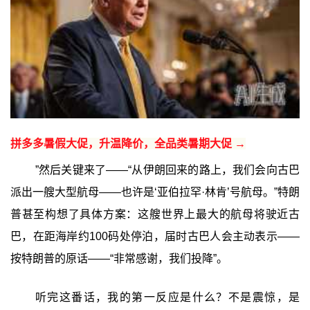
拼多多暑假大促，升温降价，全品类暑期大促 →
”然后关键来了——“从伊朗回来的路上，我们会向古巴
派出一艘大型航母——也许是‘亚伯拉罕·林肯’号航母。”特朗
普甚至构想了具体方案：这艘世界上最大的航母将驶近古
巴，在距海岸约100码处停泊，届时古巴人会主动表示——
按特朗普的原话——“非常感谢，我们投降”。
听完这番话，我的第一反应是什么？不是震惊，是