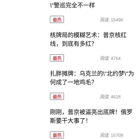
\"警巡完全不一样
最热
阅读
15490
核牌局的模糊艺术：普京核红
线，到底有多红？
最热
阅读
4764
扎胖摊牌：乌克兰的\"北约梦\"为
何成了一地鸡毛？
最热
阅读
4618
刚刚，普京被逼亮出底牌！俄罗
斯要干大事了！
最热
阅读
15708