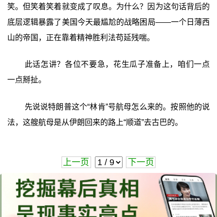
笑。但笑着笑着就变成了叹息。为什么？因为这句话背后的
底层逻辑暴露了美国今天最尴尬的战略困局——一个日薄西
山的帝国，正在靠着精神胜利法苟延残喘。
此话怎讲？各位不要急，花生瓜子准备上，咱们一点
一点掰扯。
先说说特朗普这个“林肯”号航母怎么来的。按照他的说
法，这艘航母是从伊朗回来的路上“顺道”去古巴的。
上一页
下一页