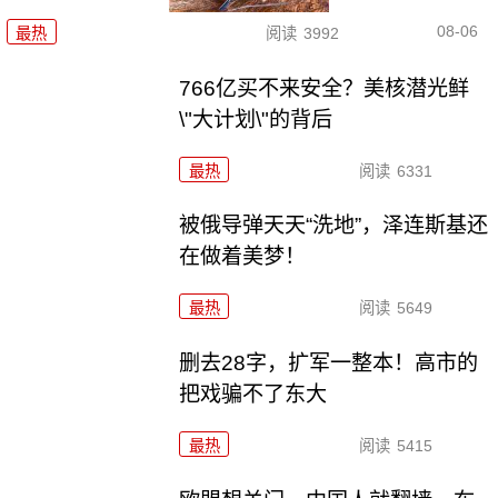
08-06
最热
阅读
3992
766亿买不来安全？美核潜光鲜
\"大计划\"的背后
最热
阅读
6331
被俄导弹天天“洗地”，泽连斯基还
在做着美梦！
最热
阅读
5649
删去28字，扩军一整本！高市的
把戏骗不了东大
最热
阅读
5415