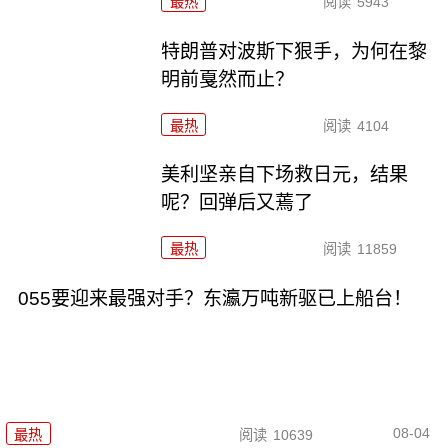
最热
阅读
5943
特朗普对波斯下狠手，为何在黎
明前戛然而止？
最热
阅读
4104
美利坚亲自下场救日元，结果
呢？回弹后又蔫了
最热
阅读
11859
055要迎来最强对手？东瀛万吨新驱已上船台！
08-04
最热
阅读
10639