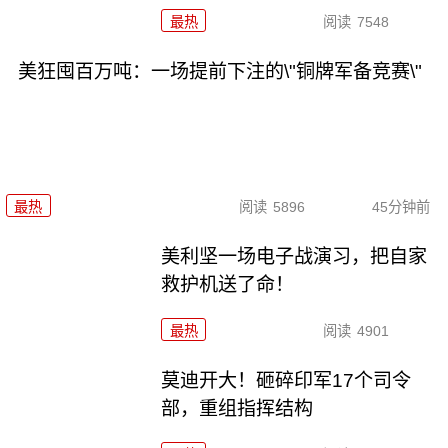
最热
阅读
7548
美狂囤百万吨：一场提前下注的\"铜牌军备竞赛\"
最热
阅读
5896
45分钟前
美利坚一场电子战演习，把自家
救护机送了命！
最热
阅读
4901
莫迪开大！砸碎印军17个司令
部，重组指挥结构