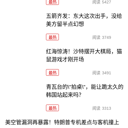
最热
阅读
5427
五箭齐发：东大这次出手，没给
美方留半点幻想
最热
阅读
3749
红海惊涛！沙特摆开大棋局，猫
鼠游戏才刚开场
最热
阅读
3491
青瓦台的\"拍桌\"，能让跪太久的
韩国站起来吗？
最热
阅读
3313
美空管漏洞再暴露！特朗普专机差点与客机撞上