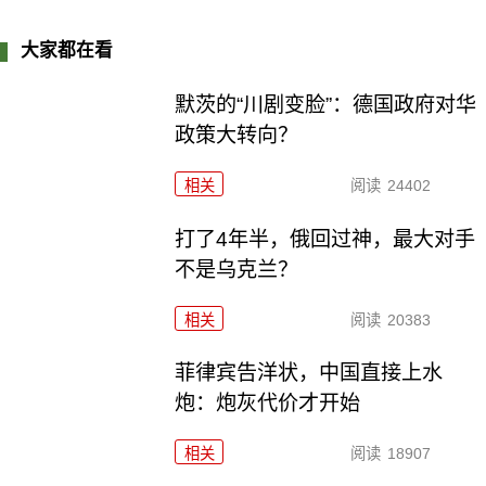
大家都在看
默茨的“川剧变脸”：德国政府对华
政策大转向？
相关
阅读
24402
打了4年半，俄回过神，最大对手
不是乌克兰？
相关
阅读
20383
菲律宾告洋状，中国直接上水
炮：炮灰代价才开始
相关
阅读
18907