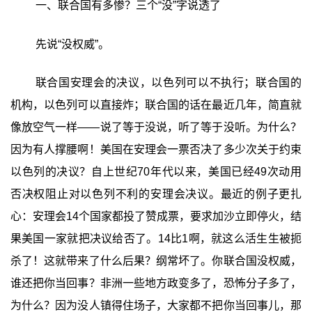
一、联合国有多惨？三个“没”字说透了
先说“没权威”。
联合国安理会的决议，以色列可以不执行；联合国的
机构，以色列可以直接炸；联合国的话在最近几年，简直就
像放空气一样——说了等于没说，听了等于没听。为什么？
因为有人撑腰啊！美国在安理会一票否决了多少次关于约束
以色列的决议？自上世纪70年代以来，美国已经49次动用
否决权阻止对以色列不利的安理会决议。最近的例子更扎
心：安理会14个国家都投了赞成票，要求加沙立即停火，结
果美国一家就把决议给否了。14比1啊，就这么活生生被扼
杀了！这就带来了什么后果？纲常坏了。你联合国没权威，
谁还把你当回事？非洲一些地方政变多了，恐怖分子多了，
为什么？因为没人镇得住场子，大家都不把你当回事儿，那