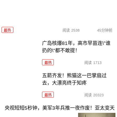
最热
阅读
2538
45分钟前
广岛核爆81年，高市早苗连\"谁
扔的\"都不敢提！
最热
阅读
1713
五箭齐发！熊猫这一巴掌扇过
去，大漂亮终于知疼
最热
阅读
20323
央视短短5秒钟，美军3年兵推一夜作废！亚太变天