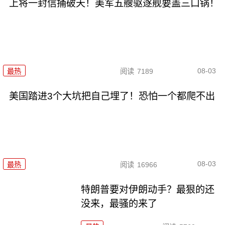
上将一封信捅破天！美军五艘驱逐舰要盖三口锅！
08-03
最热
阅读
7189
美国踏进3个大坑把自己埋了！恐怕一个都爬不出
08-03
最热
阅读
16966
特朗普要对伊朗动手？最狠的还
没来，最骚的来了