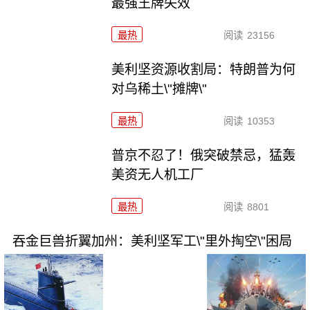
最强王牌失效
最热
阅读
23156
美利坚资源收割局：特朗普为何
对乌稀土\"摊牌\"
最热
阅读
10353
普京不忍了！俄突破禁忌，猛轰
美资无人机工厂
最热
阅读
8801
吞金巨兽折翼加州：美利坚军工\"里外掏空\"困局