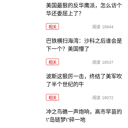
美国最狠的反华鹰派，怎么访个
华还委屈上了？
相关
阅读
18844
巴铁横扫海湾：沙科之后谁会是
下一个？美国懵了
相关
阅读
18537
波斯这狠厉一击，终结了美军吹
了半个世纪的牛
相关
阅读
18072
冲之鸟礁一声炮响，高市早苗的
\"岛链梦\"碎一地