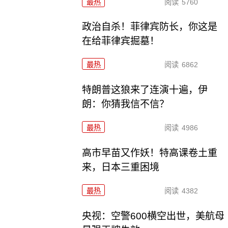
最热
阅读
5760
政治自杀！菲律宾防长，你这是
在给菲律宾掘墓！
最热
阅读
6862
特朗普这狼来了连演十遍，伊
朗：你猜我信不信？
最热
阅读
4986
高市早苗又作妖！特高课卷土重
来，日本三重困境
最热
阅读
4382
央视：空警600横空出世，美航母