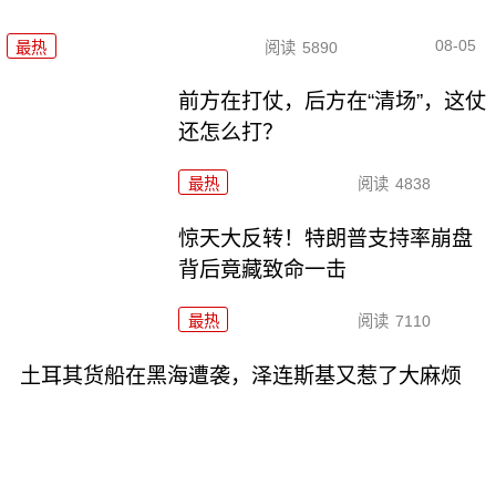
08-05
最热
阅读
5890
前方在打仗，后方在“清场”，这仗
还怎么打？
最热
阅读
4838
惊天大反转！特朗普支持率崩盘
背后竟藏致命一击
最热
阅读
7110
土耳其货船在黑海遭袭，泽连斯基又惹了大麻烦