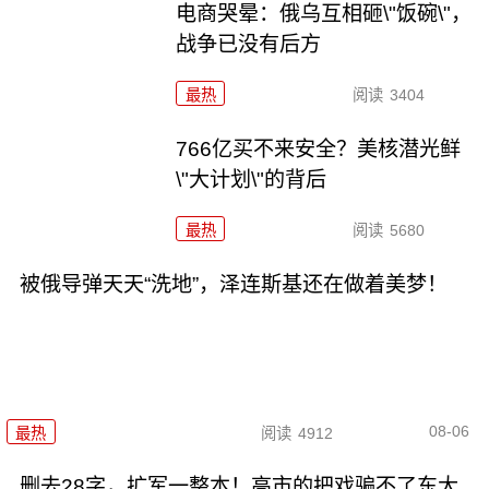
电商哭晕：俄乌互相砸\"饭碗\"，
战争已没有后方
最热
阅读
3404
766亿买不来安全？美核潜光鲜
\"大计划\"的背后
最热
阅读
5680
被俄导弹天天“洗地”，泽连斯基还在做着美梦！
08-06
最热
阅读
4912
删去28字，扩军一整本！高市的把戏骗不了东大