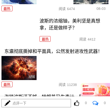
08-03
最热
阅读
6474
波斯的浓缩铀，美利坚是真想
拿，还是做样子？
最热
阅读
4412
东瀛彻底撕掉和平面具，公然发射进攻性武器！
08-03
最热
阅读
11238
海锁波斯还不够，特朗普又生毒计，陆地也要封
0
0
点评一下