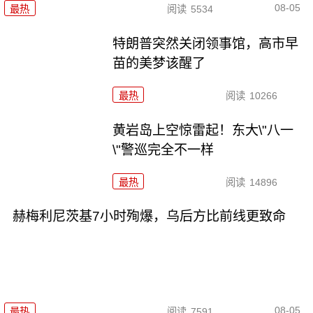
08-05
最热
阅读
5534
特朗普突然关闭领事馆，高市早
苗的美梦该醒了
最热
阅读
10266
黄岩岛上空惊雷起！东大\"八一
\"警巡完全不一样
最热
阅读
14896
赫梅利尼茨基7小时殉爆，乌后方比前线更致命
08-05
最热
阅读
7591