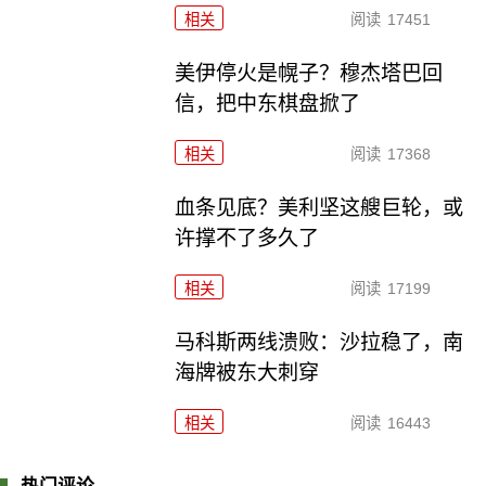
相关
阅读
17451
美伊停火是幌子？穆杰塔巴回
信，把中东棋盘掀了
相关
阅读
17368
血条见底？美利坚这艘巨轮，或
许撑不了多久了
相关
阅读
17199
马科斯两线溃败：沙拉稳了，南
海牌被东大刺穿
相关
阅读
16443