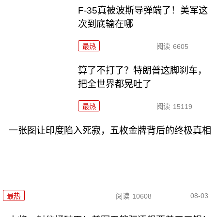
F-35真被波斯导弹端了！美军这
次到底输在哪
最热
阅读
6605
算了不打了？特朗普这脚刹车，
把全世界都晃吐了
最热
阅读
15119
一张图让印度陷入死寂，五枚金牌背后的终极真相
08-03
最热
阅读
10608