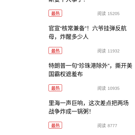
最热
阅读
15205
官宣“核常兼备”！六爷挂弹反航
母，炸醒多少人
最热
阅读
11932
特朗普一句“珍珠港除外”，撕开美
国霸权遮羞布
最热
阅读
10935
里海一声巨响，这次差点把两场
战争炸成一锅粥！
最热
阅读
8777