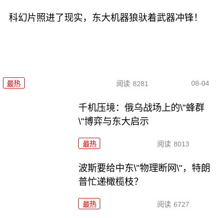
科幻片照进了现实，东大机器狼驮着武器冲锋！
08-04
最热
阅读
8281
千机压境：俄乌战场上的\"蜂群
\"博弈与东大启示
最热
阅读
8013
波斯要给中东\"物理断网\"，特朗
普忙递橄榄枝？
最热
阅读
6727