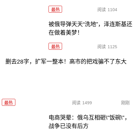
最热
阅读
1104
被俄导弹天天“洗地”，泽连斯基还
在做着美梦！
最热
阅读
1125
删去28字，扩军一整本！高市的把戏骗不了东大
最热
阅读
1499
刚刚
电商哭晕：俄乌互相砸\"饭碗\"，
战争已没有后方