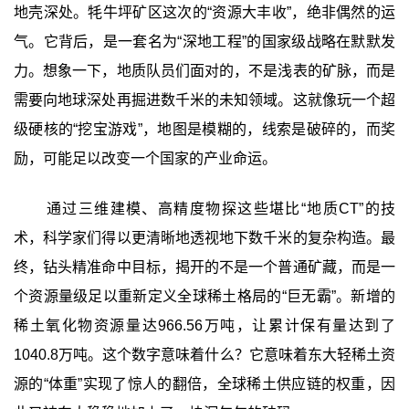
地壳深处。牦牛坪矿区这次的“资源大丰收”，绝非偶然的运
气。它背后，是一套名为“深地工程”的国家级战略在默默发
力。想象一下，地质队员们面对的，不是浅表的矿脉，而是
需要向地球深处再掘进数千米的未知领域。这就像玩一个超
级硬核的“挖宝游戏”，地图是模糊的，线索是破碎的，而奖
励，可能足以改变一个国家的产业命运。
通过三维建模、高精度物探这些堪比“地质CT”的技
术，科学家们得以更清晰地透视地下数千米的复杂构造。最
终，钻头精准命中目标，揭开的不是一个普通矿藏，而是一
个资源量级足以重新定义全球稀土格局的“巨无霸”。新增的
稀土氧化物资源量达966.56万吨，让累计保有量达到了
1040.8万吨。这个数字意味着什么？它意味着东大轻稀土资
源的“体重”实现了惊人的翻倍，全球稀土供应链的权重，因