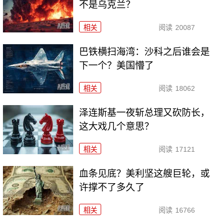
不是乌克兰？
相关
阅读
20087
巴铁横扫海湾：沙科之后谁会是
下一个？美国懵了
相关
阅读
18062
泽连斯基一夜斩总理又砍防长，
这大戏几个意思？
相关
阅读
17121
血条见底？美利坚这艘巨轮，或
许撑不了多久了
相关
阅读
16766