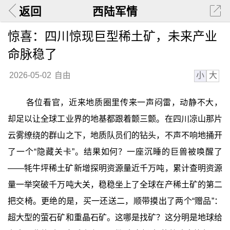
返回
西陆军情
惊喜：四川惊现巨型稀土矿，未来产业
命脉稳了
小
大
2026-05-02
自由
各位看官，近来地质圈里传来一声闷雷，动静不大，
却足以让全球工业界的地基都跟着颤三颤。在四川凉山那片
云雾缭绕的群山之下，地质队员们的钻头，不声不响地捅开
了一个“隐藏关卡”。结果如何？一座沉睡的巨兽被唤醒了
——牦牛坪稀土矿新增探明资源量近千万吨，累计查明资源
量一举突破千万吨大关，稳稳坐上了全球在产稀土矿的第二
把交椅。更绝的是，买一还送二，顺带摸出了两个“赠品”：
超大型的萤石矿和重晶石矿。这哪是找矿？这分明是地球给