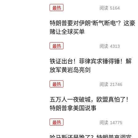
最热
阅读
5164
特朗普要对伊朗“断气断电”？这豪
赌让全球买单
最热
阅读
4313
铁证出台！菲律宾求锤得锤！解
放军黄岩岛亮剑
最热
阅读
21746
五万人一夜破城，欧盟真怕了！
特朗普拿美国说事
最热
阅读
14775
哈马斯还是跪了？特朗普高调宣