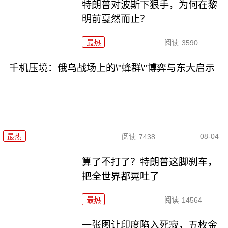
特朗普对波斯下狠手，为何在黎
明前戛然而止？
最热
阅读
3590
千机压境：俄乌战场上的\"蜂群\"博弈与东大启示
08-04
最热
阅读
7438
算了不打了？特朗普这脚刹车，
把全世界都晃吐了
最热
阅读
14564
一张图让印度陷入死寂，五枚金