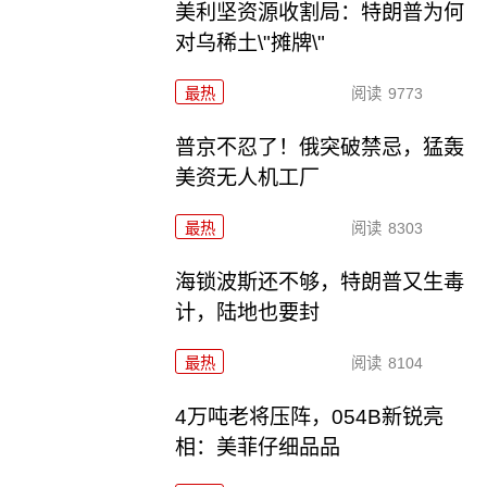
美利坚资源收割局：特朗普为何
对乌稀土\"摊牌\"
最热
阅读
9773
普京不忍了！俄突破禁忌，猛轰
美资无人机工厂
最热
阅读
8303
海锁波斯还不够，特朗普又生毒
计，陆地也要封
最热
阅读
8104
4万吨老将压阵，054B新锐亮
相：美菲仔细品品