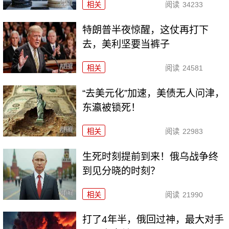
相关
阅读
34233
特朗普半夜惊醒，这仗再打下
去，美利坚要当裤子
相关
阅读
24581
“去美元化”加速，美债无人问津，
东瀛被锁死！
相关
阅读
22983
生死时刻提前到来！俄乌战争终
到见分晓的时刻？
相关
阅读
21990
打了4年半，俄回过神，最大对手