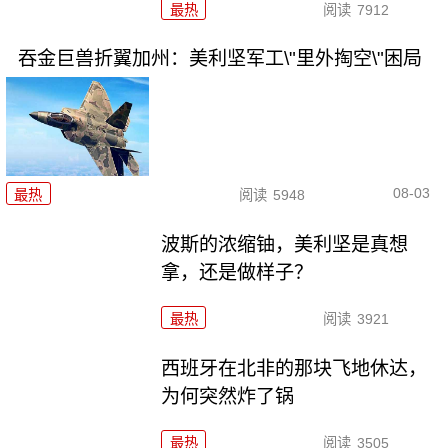
最热
阅读
7912
吞金巨兽折翼加州：美利坚军工\"里外掏空\"困局
08-03
最热
阅读
5948
波斯的浓缩铀，美利坚是真想
拿，还是做样子？
最热
阅读
3921
西班牙在北非的那块飞地休达，
为何突然炸了锅
最热
阅读
3505