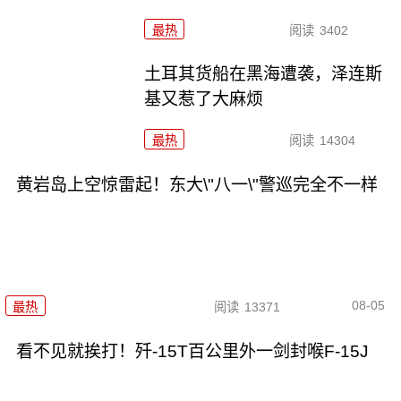
最热
阅读
3402
土耳其货船在黑海遭袭，泽连斯
基又惹了大麻烦
最热
阅读
14304
黄岩岛上空惊雷起！东大\"八一\"警巡完全不一样
08-05
最热
阅读
13371
看不见就挨打！歼-15T百公里外一剑封喉F-15J