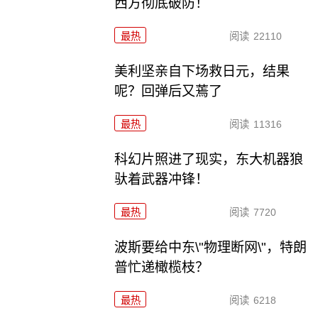
西方彻底破防！
最热
阅读
22110
美利坚亲自下场救日元，结果
呢？回弹后又蔫了
最热
阅读
11316
科幻片照进了现实，东大机器狼
驮着武器冲锋！
最热
阅读
7720
波斯要给中东\"物理断网\"，特朗
普忙递橄榄枝？
最热
阅读
6218