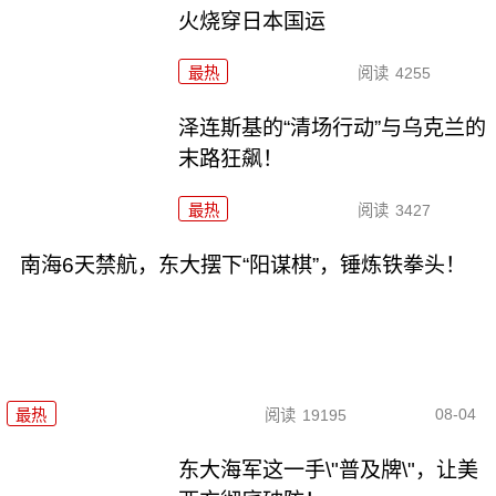
火烧穿日本国运
最热
阅读
4255
泽连斯基的“清场行动”与乌克兰的
末路狂飙！
最热
阅读
3427
南海6天禁航，东大摆下“阳谋棋”，锤炼铁拳头！
08-04
最热
阅读
19195
东大海军这一手\"普及牌\"，让美