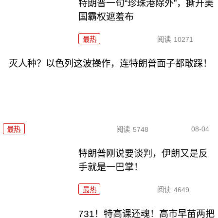
特朗普一句“珍珠港除外”，撕开美
国霸权遮羞布
最热
阅读
10271
灭人种？以色列这波操作，连特朗普面子都敢踩！
08-04
最热
阅读
5748
特朗普刚说要谈判，伊朗又是反
手就是一巴掌！
最热
阅读
4649
731！特高课还魂！高市早苗两把