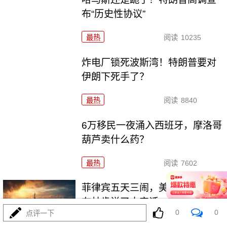
布“历史性协议”
最热
阅读
10235
炸电厂锁死波斯湾！特朗普要对
伊朗下死手了？
最热
阅读
8840
6万移民一夜涌入西班牙，摩洛哥
葫芦卖什么药？
最热
阅读
7602
菲律宾五天三闹，美航母压阵，
布林肯说了大实话
0
0
点评一下
最热
阅读
26661