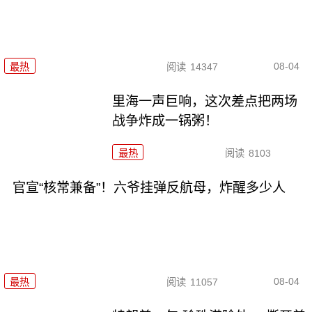
08-04
最热
阅读
14347
里海一声巨响，这次差点把两场
战争炸成一锅粥！
最热
阅读
8103
官宣“核常兼备”！六爷挂弹反航母，炸醒多少人
08-04
最热
阅读
11057