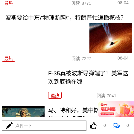
08-04
最热
阅读
8771
波斯要给中东\"物理断网\"，特朗普忙递橄榄枝？
08-04
最热
阅读
7227
F-35真被波斯导弹端了！美军这
次到底输在哪
最热
阅读
7041
马、特和好，美中期选举这盘大
棋，水有多深？
0
0
点评一下
最热
阅读
6407