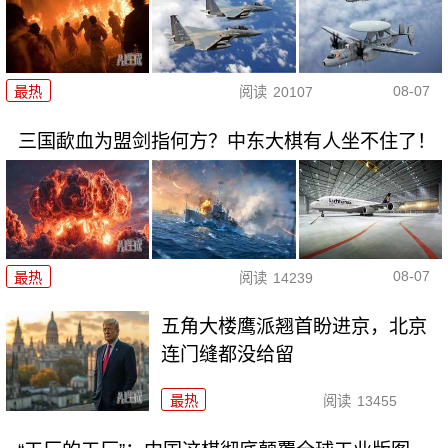
08-07
最热
阅读
20107
三国歃血为盟剑指何方？中东大棋有人坐不住了！
08-07
最热
阅读
14239
五角大楼鹰派翘首盼进京，北京
连门缝都没给留
最热
阅读
13455