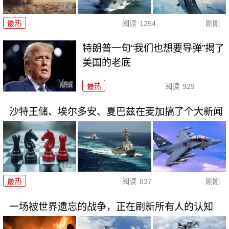
最热
阅读
1254
刚刚
特朗普一句“我们也想要导弹”揭了
美国的老底
最热
阅读
929
沙特王储、埃尔多安、夏巴兹在麦加搞了个大新闻
最热
阅读
837
刚刚
一场被世界遗忘的战争，正在刷新所有人的认知