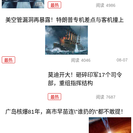
最热
阅读
4986
美空管漏洞再暴露！特朗普专机差点与客机撞上
08-07
最热
阅读
4046
莫迪开大！砸碎印军17个司令
部，重组指挥结构
最热
阅读
7687
广岛核爆81年，高市早苗连\"谁扔的\"都不敢提！