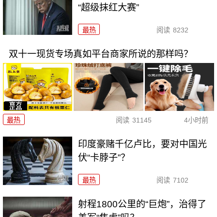
“超级抹红大赛”
最热
阅读
8232
双十一现货专场真如平台商家所说的那样吗？
最热
阅读
31145
4小时前
印度豪赌千亿卢比，要对中国光
伏“卡脖子”？
最热
阅读
7102
射程1800公里的“巨炮”，治得了