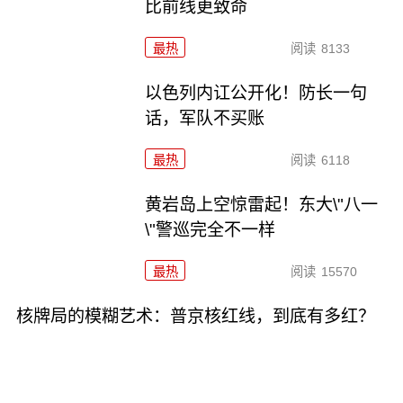
比前线更致命
最热
阅读
8133
以色列内讧公开化！防长一句
话，军队不买账
最热
阅读
6118
黄岩岛上空惊雷起！东大\"八一
\"警巡完全不一样
最热
阅读
15570
核牌局的模糊艺术：普京核红线，到底有多红？