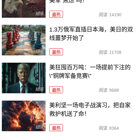
美军“焦虑”吗？
最热
阅读
14190
1.3万俄军直插日本海，美日的双
线噩梦开始了
最热
阅读
11708
美狂囤百万吨：一场提前下注的
\"铜牌军备竞赛\"
最热
阅读
9688
美利坚一场电子战演习，把自家
救护机送了命！
最热
阅读
8364