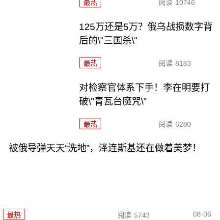
最热
阅读
10746
125万还是5万？俄乌战损数字背
后的\"三国杀\"
最热
阅读
8183
对检察官体系下手！李在明要打
破\"青瓦台魔咒\"
最热
阅读
6280
被俄导弹天天“洗地”，泽连斯基还在做着美梦！
08-06
最热
阅读
5743