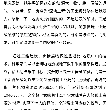
地壳深处。牦牛坪矿区这次的“资源大丰收”，绝非偶然的运
气。它背后，是一套名为“深地工程”的国家级战略在默默发
力。想象一下，地质队员们面对的，不是浅表的矿脉，而是
需要向地球深处再掘进数千米的未知领域。这就像玩一个超
级硬核的“挖宝游戏”，地图是模糊的，线索是破碎的，而奖
励，可能足以改变一个国家的产业命运。
通过三维建模、高精度物探这些堪比“地质CT”的技
术，科学家们得以更清晰地透视地下数千米的复杂构造。最
终，钻头精准命中目标，揭开的不是一个普通矿藏，而是一
个资源量级足以重新定义全球稀土格局的“巨无霸”。新增的
稀土氧化物资源量达966.56万吨，让累计保有量达到了
1040.8万吨。这个数字意味着什么？它意味着东大轻稀土资
源的“体重”实现了惊人的翻倍，全球稀土供应链的权重，因