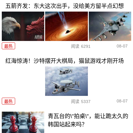
五箭齐发：东大这次出手，没给美方留半点幻想
08-07
最热
阅读
6291
红海惊涛！沙特摆开大棋局，猫鼠游戏才刚开场
08-07
最热
阅读
5337
青瓦台的\"拍桌\"，能让跪太久的
韩国站起来吗？