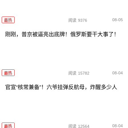
08-05
最热
阅读
9376
刚刚，普京被逼亮出底牌！俄罗斯要干大事了！
08-04
最热
阅读
15782
官宣“核常兼备”！六爷挂弹反航母，炸醒多少人
08-04
最热
阅读
12564