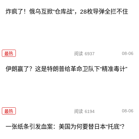
炸疯了！俄乌互掀“仓库战”，28枚导弹全拦不住
08-06
最热
阅读
6937
伊朗赢了？这是特朗普给革命卫队下“精准毒计”
08-06
最热
阅读
6194
一张纸条引发血案：美国为何要替日本“托底”？