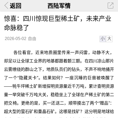
返回
西陆军情
惊喜：四川惊现巨型稀土矿，未来产业
命脉稳了
小
大
2026-05-02
自由
各位看官，近来地质圈里传来一声闷雷，动静不大，
却足以让全球工业界的地基都跟着颤三颤。在四川凉山那片
云雾缭绕的群山之下，地质队员们的钻头，不声不响地捅开
了一个“隐藏关卡”。结果如何？一座沉睡的巨兽被唤醒了
——牦牛坪稀土矿新增探明资源量近千万吨，累计查明资源
量一举突破千万吨大关，稳稳坐上了全球在产稀土矿的第二
把交椅。更绝的是，买一还送二，顺带摸出了两个“赠品”：
超大型的萤石矿和重晶石矿。这哪是找矿？这分明是地球给