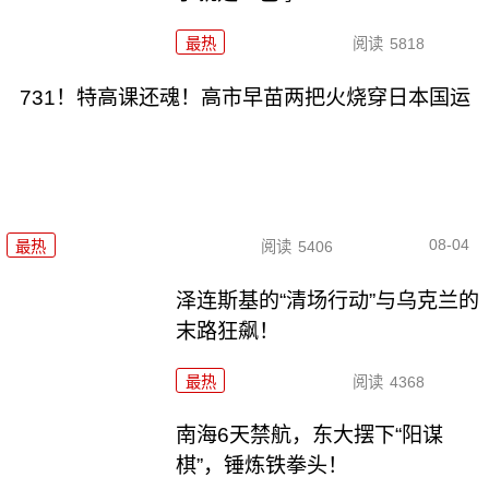
最热
阅读
5818
731！特高课还魂！高市早苗两把火烧穿日本国运
08-04
最热
阅读
5406
泽连斯基的“清场行动”与乌克兰的
末路狂飙！
最热
阅读
4368
南海6天禁航，东大摆下“阳谋
棋”，锤炼铁拳头！