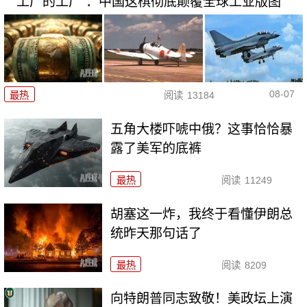
“工厂的工厂”：中国这棋彻底颠覆全球工业版图
08-07
最热
阅读
13184
五角大楼吓唬中俄？这事恰恰暴
露了美军的底裤
最热
阅读
11249
胡塞这一炸，我终于看懂伊朗总
统昨天那句话了
最热
阅读
8209
向特朗普同志致敬！美政坛上演