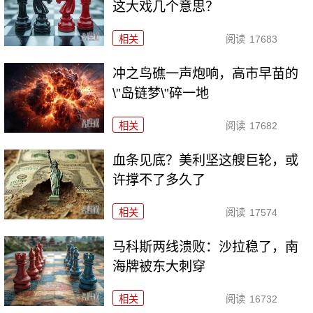
这大戏几个意思？
相关
阅读
17683
冲之鸟礁一声炮响，高市早苗的
\"岛链梦\"碎一地
相关
阅读
17682
血条见底？美利坚这艘巨轮，或
许撑不了多久了
相关
阅读
17574
马科斯两线溃败：沙拉稳了，南
海牌被东大刺穿
相关
阅读
16732