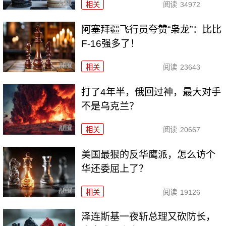
相关
阅读
34972
阿塞拜疆飞行员夸赞“枭龙”：比比
F-16强多了！
相关
阅读
23643
打了4年半，俄回过神，最大对手
不是乌克兰？
相关
阅读
20667
美国最狠的反华鹰派，怎么访个
华还委屈上了？
相关
阅读
19126
泽连斯基一夜斩总理又砍防长，