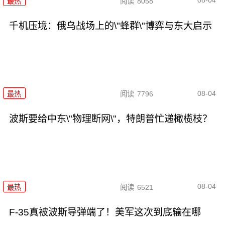
08-04
最热
阅读
8058
千机压境：俄乌战场上的\"蜂群\"博弈与东大启示
08-04
最热
阅读
7796
波斯要给中东\"物理断网\"，特朗普忙递橄榄枝？
08-04
最热
阅读
6521
F-35真被波斯导弹端了！美军这次到底输在哪