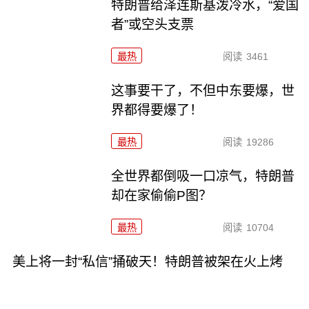
特朗普给泽连斯基泼冷水，“爱国
者”或空头支票
最热
阅读
3461
这事要干了，不但中东要爆，世
界都得要爆了！
最热
阅读
19286
全世界都倒吸一口凉气，特朗普
却在家偷偷P图？
最热
阅读
10704
美上将一封“私信”捅破天！特朗普被架在火上烤