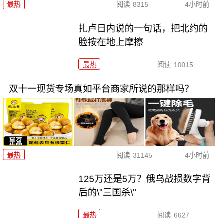
最热
阅读
8315
4小时前
扎卢日内说的一句话，把北约的
脸按在地上摩擦
最热
阅读
10015
双十一现货专场真如平台商家所说的那样吗？
最热
阅读
31145
4小时前
125万还是5万？俄乌战损数字背
后的\"三国杀\"
最热
阅读
6627