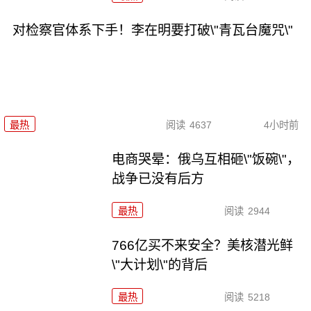
对检察官体系下手！李在明要打破\"青瓦台魔咒\"
最热
阅读
4637
4小时前
电商哭晕：俄乌互相砸\"饭碗\"，
战争已没有后方
最热
阅读
2944
766亿买不来安全？美核潜光鲜
\"大计划\"的背后
最热
阅读
5218