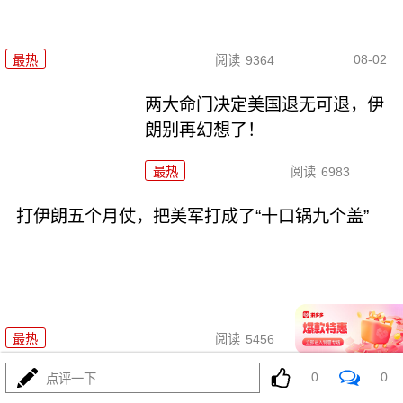
08-02
最热
阅读
9364
两大命门决定美国退无可退，伊
朗别再幻想了！
最热
阅读
6983
打伊朗五个月仗，把美军打成了“十口锅九个盖”
08-02
最热
阅读
5456
0
0
点评一下
特朗普要对伊朗“断气断电”？这豪赌让全球买单