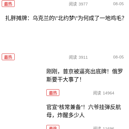
08-05
最热
阅读
3977
扎胖摊牌：乌克兰的\"北约梦\"为何成了一地鸡毛？
08-05
最热
阅读
3911
刚刚，普京被逼亮出底牌！俄罗
斯要干大事了！
最热
阅读
14964
官宣“核常兼备”！六爷挂弹反航
母，炸醒多少人
最热
阅读
11696