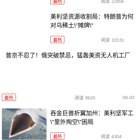
最热
阅读
22806
美利坚资源收割局：特朗普为何
对乌稀土\"摊牌\"
最热
阅读
10131
普京不忍了！俄突破禁忌，猛轰美资无人机工厂
08-03
最热
阅读
8626
吞金巨兽折翼加州：美利坚军工
\"里外掏空\"困局
最热
阅读
6304