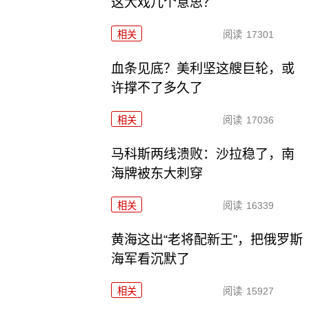
这大戏几个意思？
相关
阅读
17301
血条见底？美利坚这艘巨轮，或
许撑不了多久了
相关
阅读
17036
马科斯两线溃败：沙拉稳了，南
海牌被东大刺穿
相关
阅读
16339
黄海这出“老将配新王”，把俄罗斯
海军看沉默了
相关
阅读
15927