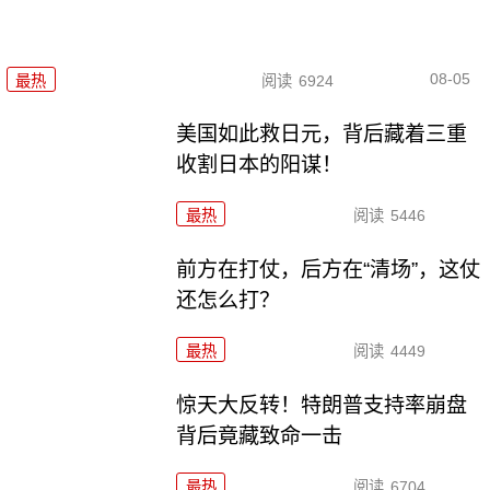
08-05
最热
阅读
6924
美国如此救日元，背后藏着三重
收割日本的阳谋！
最热
阅读
5446
前方在打仗，后方在“清场”，这仗
还怎么打？
最热
阅读
4449
惊天大反转！特朗普支持率崩盘
背后竟藏致命一击
最热
阅读
6704