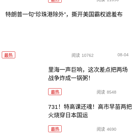
特朗普一句“珍珠港除外”，撕开美国霸权遮羞布
08-04
最热
阅读
10762
里海一声巨响，这次差点把两场
战争炸成一锅粥！
最热
阅读
8548
731！特高课还魂！高市早苗两把
火烧穿日本国运
最热
阅读
4690