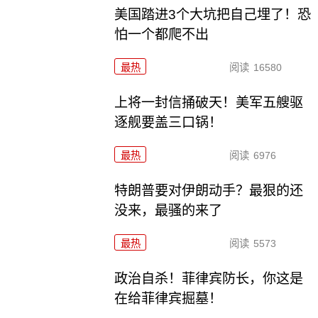
美国踏进3个大坑把自己埋了！恐
怕一个都爬不出
最热
阅读
16580
上将一封信捅破天！美军五艘驱
逐舰要盖三口锅！
最热
阅读
6976
特朗普要对伊朗动手？最狠的还
没来，最骚的来了
最热
阅读
5573
政治自杀！菲律宾防长，你这是
在给菲律宾掘墓！