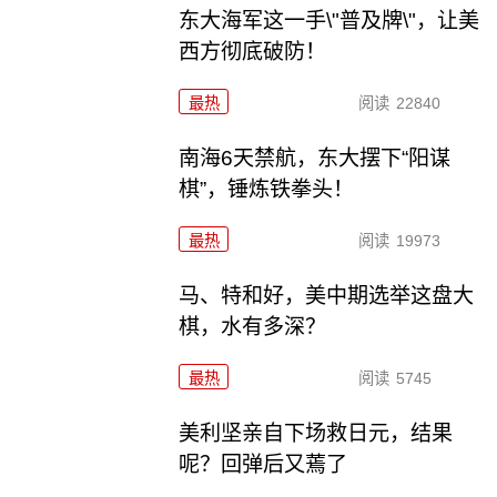
东大海军这一手\"普及牌\"，让美
西方彻底破防！
最热
阅读
22840
南海6天禁航，东大摆下“阳谋
棋”，锤炼铁拳头！
最热
阅读
19973
马、特和好，美中期选举这盘大
棋，水有多深？
最热
阅读
5745
美利坚亲自下场救日元，结果
呢？回弹后又蔫了