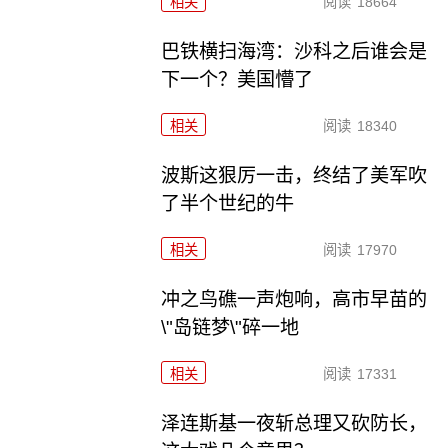
相关
阅读
18664
巴铁横扫海湾：沙科之后谁会是
下一个？美国懵了
相关
阅读
18340
波斯这狠厉一击，终结了美军吹
了半个世纪的牛
相关
阅读
17970
冲之鸟礁一声炮响，高市早苗的
\"岛链梦\"碎一地
相关
阅读
17331
泽连斯基一夜斩总理又砍防长，