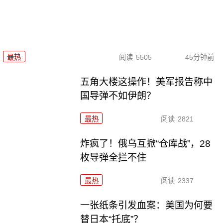
最热
阅读
5505
45分钟前
五角大楼这操作！美军报告称中
国导弹不如伊朗？
最热
阅读
2821
炸疯了！俄乌互掀“仓库战”，28
枚导弹全拦不住
最热
阅读
2337
一张纸条引发血案：美国为何要
替日本“托底”？