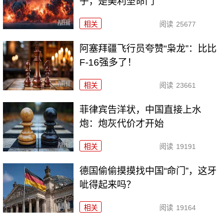
子，是美利坚命门
相关
阅读
25677
阿塞拜疆飞行员夸赞“枭龙”：比比
F-16强多了！
相关
阅读
23661
菲律宾告洋状，中国直接上水
炮：炮灰代价才开始
相关
阅读
19191
德国偷偷摸摸找中国“命门”，这牙
呲得起来吗？
相关
阅读
19164