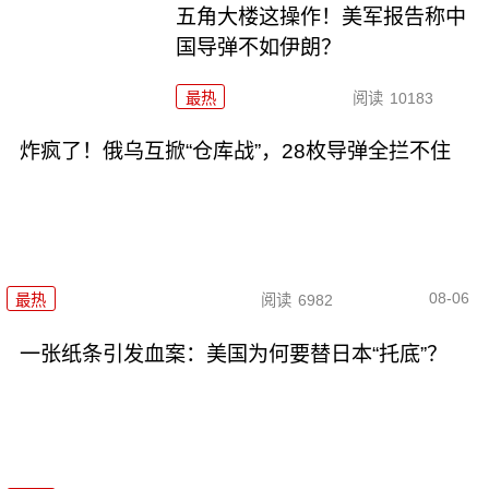
五角大楼这操作！美军报告称中
国导弹不如伊朗？
最热
阅读
10183
炸疯了！俄乌互掀“仓库战”，28枚导弹全拦不住
08-06
最热
阅读
6982
一张纸条引发血案：美国为何要替日本“托底”？