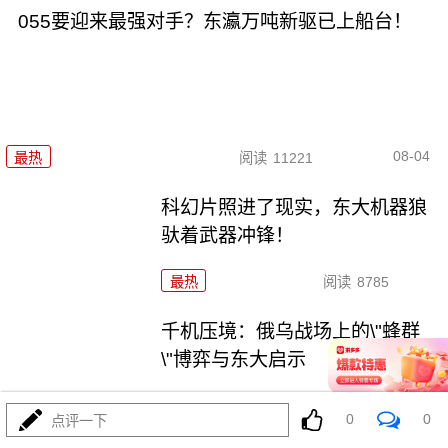
055要迎来最强对手？东瀛万吨新驱已上船台！
08-04
最热
阅读
11221
科幻片照进了现实，东大机器狼
驮着武器冲锋！
最热
阅读
8785
千机压境：俄乌战场上的\"蜂群
\"博弈与东大启示
最热
阅读
8584
0
0
点评一下