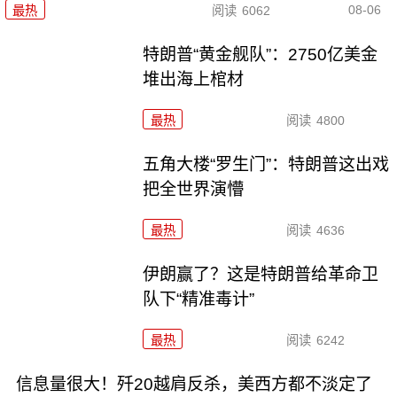
08-06
最热
阅读
6062
特朗普“黄金舰队”：2750亿美金
堆出海上棺材
最热
阅读
4800
五角大楼“罗生门”：特朗普这出戏
把全世界演懵
最热
阅读
4636
伊朗赢了？这是特朗普给革命卫
队下“精准毒计”
最热
阅读
6242
信息量很大！歼20越肩反杀，美西方都不淡定了