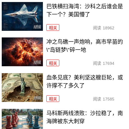
巴铁横扫海湾：沙科之后谁会是
下一个？美国懵了
相关
阅读
18962
冲之鸟礁一声炮响，高市早苗的
\"岛链梦\"碎一地
相关
阅读
17694
血条见底？美利坚这艘巨轮，或
许撑不了多久了
相关
阅读
17585
马科斯两线溃败：沙拉稳了，南
海牌被东大刺穿