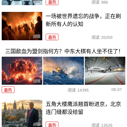
最热
阅读
986
一场被世界遗忘的战争，正在刷
新所有人的认知
最热
阅读
20259
三国歃血为盟剑指何方？中东大棋有人坐不住了！
08-07
最热
阅读
14395
五角大楼鹰派翘首盼进京，北京
连门缝都没给留
最热
阅读
13526