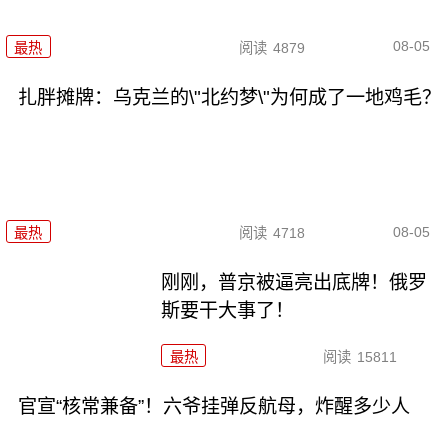
08-05
最热
阅读
4879
扎胖摊牌：乌克兰的\"北约梦\"为何成了一地鸡毛？
08-05
最热
阅读
4718
刚刚，普京被逼亮出底牌！俄罗
斯要干大事了！
最热
阅读
15811
官宣“核常兼备”！六爷挂弹反航母，炸醒多少人