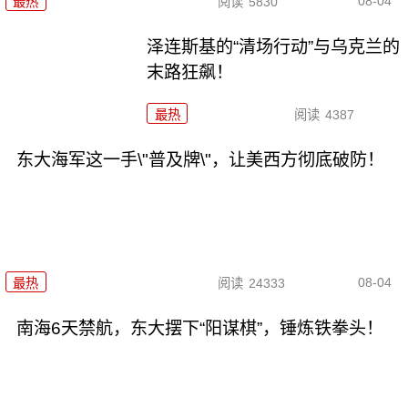
08-04
最热
阅读
5830
泽连斯基的“清场行动”与乌克兰的
末路狂飙！
最热
阅读
4387
东大海军这一手\"普及牌\"，让美西方彻底破防！
08-04
最热
阅读
24333
南海6天禁航，东大摆下“阳谋棋”，锤炼铁拳头！