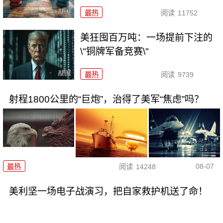
最热
阅读
11752
美狂囤百万吨：一场提前下注的
\"铜牌军备竞赛\"
最热
阅读
9739
射程1800公里的“巨炮”，治得了美军“焦虑”吗？
08-07
最热
阅读
14248
美利坚一场电子战演习，把自家救护机送了命！