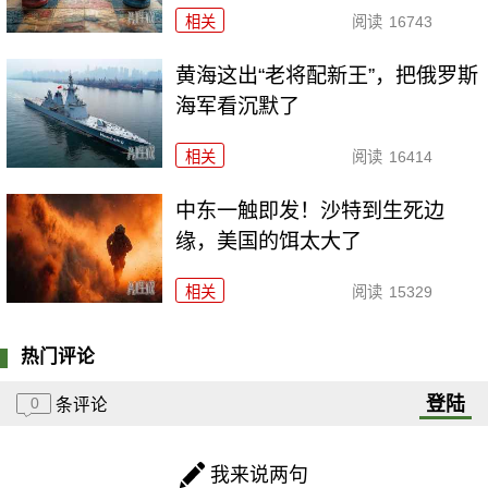
相关
阅读
16743
黄海这出“老将配新王”，把俄罗斯
海军看沉默了
相关
阅读
16414
中东一触即发！沙特到生死边
缘，美国的饵太大了
相关
阅读
15329
热门评论
登陆
0
条评论
我来说两句