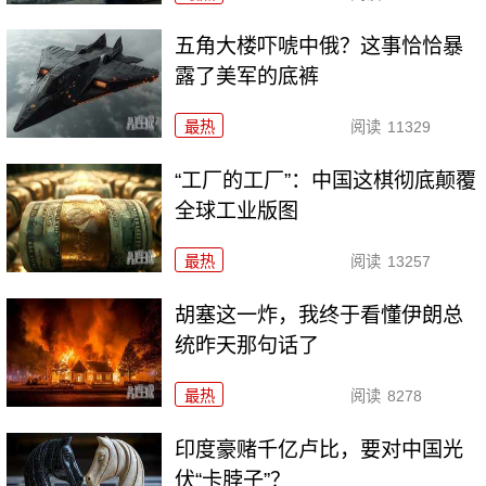
五角大楼吓唬中俄？这事恰恰暴
露了美军的底裤
最热
阅读
11329
“工厂的工厂”：中国这棋彻底颠覆
全球工业版图
最热
阅读
13257
胡塞这一炸，我终于看懂伊朗总
统昨天那句话了
最热
阅读
8278
印度豪赌千亿卢比，要对中国光
伏“卡脖子”？