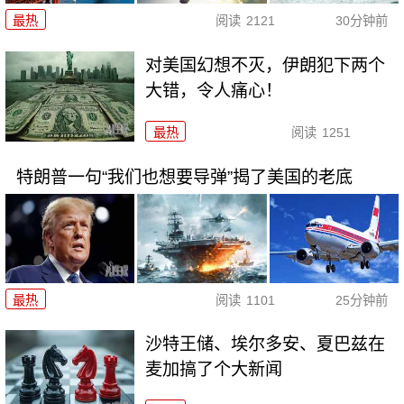
最热
阅读
2121
30分钟前
对美国幻想不灭，伊朗犯下两个
大错，令人痛心！
最热
阅读
1251
特朗普一句“我们也想要导弹”揭了美国的老底
最热
阅读
1101
25分钟前
沙特王储、埃尔多安、夏巴兹在
麦加搞了个大新闻