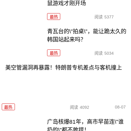
鼠游戏才刚开场
最热
阅读
5377
青瓦台的\"拍桌\"，能让跪太久的
韩国站起来吗？
最热
阅读
5034
美空管漏洞再暴露！特朗普专机差点与客机撞上
08-07
最热
阅读
4092
广岛核爆81年，高市早苗连\"谁
扔的\"都不敢提！