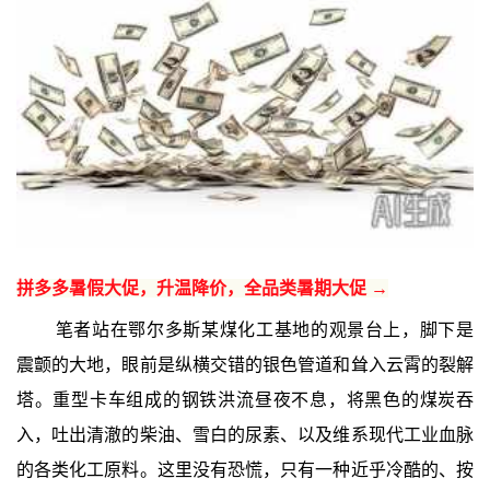
拼多多暑假大促，升温降价，全品类暑期大促 →
笔者站在鄂尔多斯某煤化工基地的观景台上，脚下是
震颤的大地，眼前是纵横交错的银色管道和耸入云霄的裂解
塔。重型卡车组成的钢铁洪流昼夜不息，将黑色的煤炭吞
入，吐出清澈的柴油、雪白的尿素、以及维系现代工业血脉
的各类化工原料。这里没有恐慌，只有一种近乎冷酷的、按