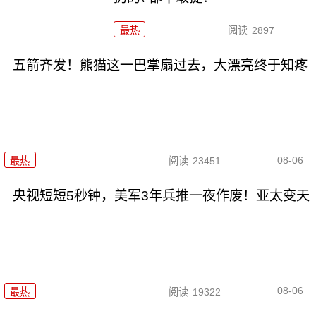
最热
阅读
2897
五箭齐发！熊猫这一巴掌扇过去，大漂亮终于知疼
08-06
最热
阅读
23451
央视短短5秒钟，美军3年兵推一夜作废！亚太变天
08-06
最热
阅读
19322