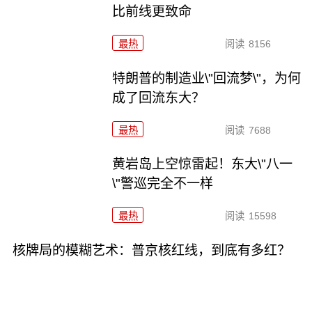
比前线更致命
最热
阅读
8156
特朗普的制造业\"回流梦\"，为何
成了回流东大？
最热
阅读
7688
黄岩岛上空惊雷起！东大\"八一
\"警巡完全不一样
最热
阅读
15598
核牌局的模糊艺术：普京核红线，到底有多红？