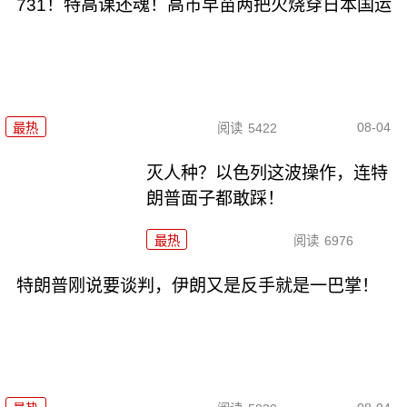
731！特高课还魂！高市早苗两把火烧穿日本国运
08-04
最热
阅读
5422
灭人种？以色列这波操作，连特
朗普面子都敢踩！
最热
阅读
6976
特朗普刚说要谈判，伊朗又是反手就是一巴掌！