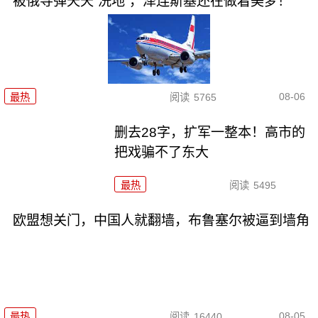
被俄导弹天天“洗地”，泽连斯基还在做着美梦！
08-06
最热
阅读
5765
删去28字，扩军一整本！高市的
把戏骗不了东大
最热
阅读
5495
欧盟想关门，中国人就翻墙，布鲁塞尔被逼到墙角
08-05
最热
阅读
16440