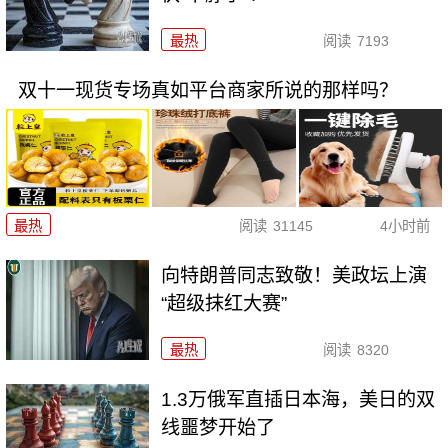
最热
阅读
7193
双十一现货专场真如平台商家所说的那样吗？
最热
阅读
31145
4小时前
向特朗普同志致敬！美政坛上演
“超级抹红大赛”
最热
阅读
8320
1.3万俄军直插日本海，美日的双
线噩梦开始了