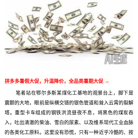
拼多多暑假大促，升温降价，全品类暑期大促 →
笔者站在鄂尔多斯某煤化工基地的观景台上，脚下是
震颤的大地，眼前是纵横交错的银色管道和耸入云霄的裂解
塔。重型卡车组成的钢铁洪流昼夜不息，将黑色的煤炭吞
入，吐出清澈的柴油、雪白的尿素、以及维系现代工业血脉
的各类化工原料。这里没有恐慌，只有一种近乎冷酷的、按