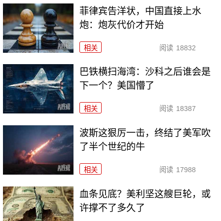
菲律宾告洋状，中国直接上水
炮：炮灰代价才开始
相关
阅读
18832
巴铁横扫海湾：沙科之后谁会是
下一个？美国懵了
相关
阅读
18387
波斯这狠厉一击，终结了美军吹
了半个世纪的牛
相关
阅读
17988
血条见底？美利坚这艘巨轮，或
许撑不了多久了