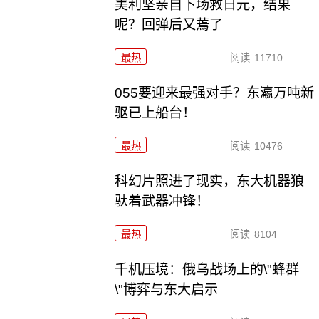
美利坚亲自下场救日元，结果
呢？回弹后又蔫了
最热
阅读
11710
055要迎来最强对手？东瀛万吨新
驱已上船台！
最热
阅读
10476
科幻片照进了现实，东大机器狼
驮着武器冲锋！
最热
阅读
8104
千机压境：俄乌战场上的\"蜂群
\"博弈与东大启示