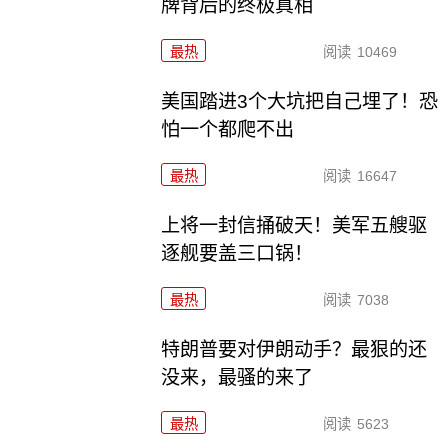
牌背后的终极真相
最热
阅读
10469
美国踏进3个大坑把自己埋了！恐
怕一个都爬不出
最热
阅读
16647
上将一封信捅破天！美军五艘驱
逐舰要盖三口锅！
最热
阅读
7038
特朗普要对伊朗动手？最狠的还
没来，最骚的来了
最热
阅读
5623