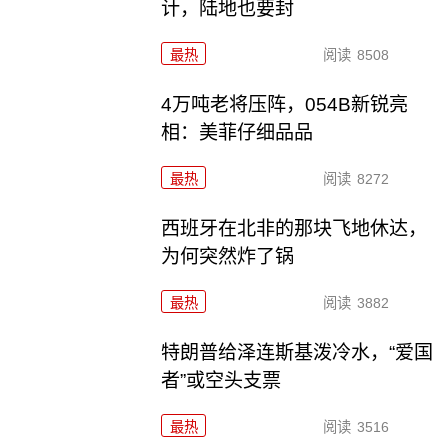
计，陆地也要封
最热
阅读
8508
4万吨老将压阵，054B新锐亮
相：美菲仔细品品
最热
阅读
8272
西班牙在北非的那块飞地休达，
为何突然炸了锅
最热
阅读
3882
特朗普给泽连斯基泼冷水，“爱国
者”或空头支票
最热
阅读
3516