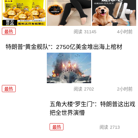
最热
阅读
31145
4小时前
特朗普“黄金舰队”：2750亿美金堆出海上棺材
最热
阅读
2702
2小时前
五角大楼“罗生门”：特朗普这出戏
把全世界演懵
最热
阅读
2713