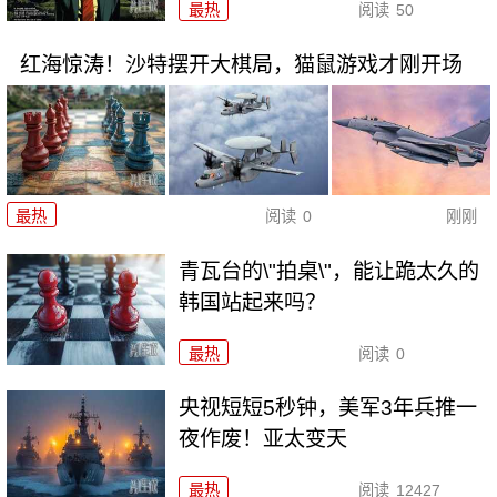
最热
阅读
50
红海惊涛！沙特摆开大棋局，猫鼠游戏才刚开场
最热
阅读
0
刚刚
青瓦台的\"拍桌\"，能让跪太久的
韩国站起来吗？
最热
阅读
0
央视短短5秒钟，美军3年兵推一
夜作废！亚太变天
最热
阅读
12427