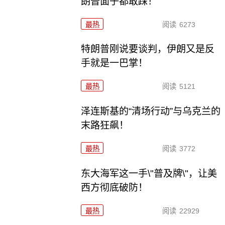
朗普面子都敢踩！
最热
阅读
6273
特朗普刚说要谈判，伊朗又是反
手就是一巴掌！
最热
阅读
5121
泽连斯基的“清场行动”与乌克兰的
末路狂飙！
最热
阅读
3772
东大海军这一手\"普及牌\"，让美
西方彻底破防！
最热
阅读
22929