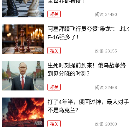
全世界都看傻了
相关
阅读
34490
阿塞拜疆飞行员夸赞“枭龙”：比比
F-16强多了！
相关
阅读
23155
生死时刻提前到来！俄乌战争终
到见分晓的时刻？
相关
阅读
22468
打了4年半，俄回过神，最大对手
不是乌克兰？
相关
阅读
20300