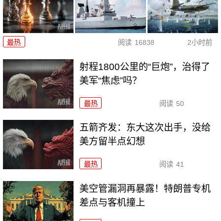
最热
阅读
16838
2小时前
射程1800公里的“巨炮”，治得了
美军“焦虑”吗？
最热
阅读
50
五箭齐发：东大这次出手，没给
美方留半点幻想
最热
阅读
41
美空管漏洞再暴露！特朗普专机
差点与客机撞上