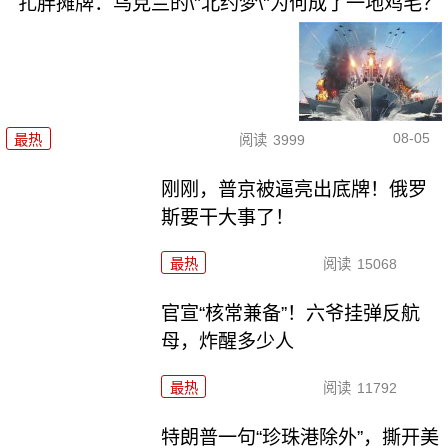
扎胖摊牌：乌克兰的\"北约梦\"为何成了一地鸡毛？
08-05
最热
阅读
3999
刚刚，普京被逼亮出底牌！俄罗
斯要干大事了！
最热
阅读
15068
官宣“核常兼备”！六爷挂弹反航
母，炸醒多少人
最热
阅读
11792
特朗普一句“珍珠港除外”，撕开美