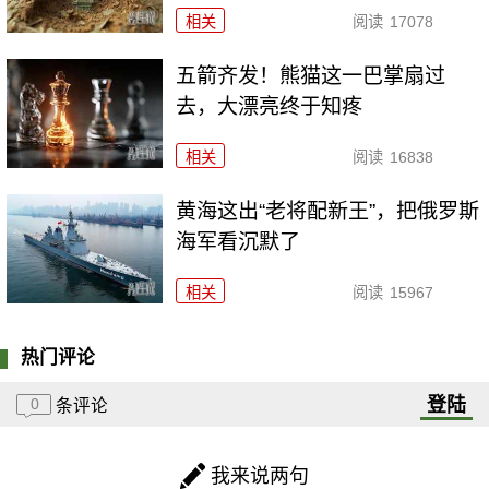
相关
阅读
17078
五箭齐发！熊猫这一巴掌扇过
去，大漂亮终于知疼
相关
阅读
16838
黄海这出“老将配新王”，把俄罗斯
海军看沉默了
相关
阅读
15967
热门评论
登陆
0
条评论
我来说两句