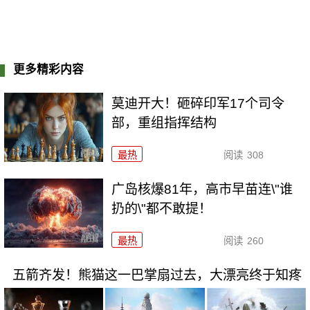
更多精彩内容
莫迪开大！砸碎印军17个司令
部，重组指挥结构
最热
阅读
308
广岛核爆81年，高市早苗连\"谁
扔的\"都不敢提！
最热
阅读
260
五箭齐发！熊猫这一巴掌扇过去，大漂亮终于知疼