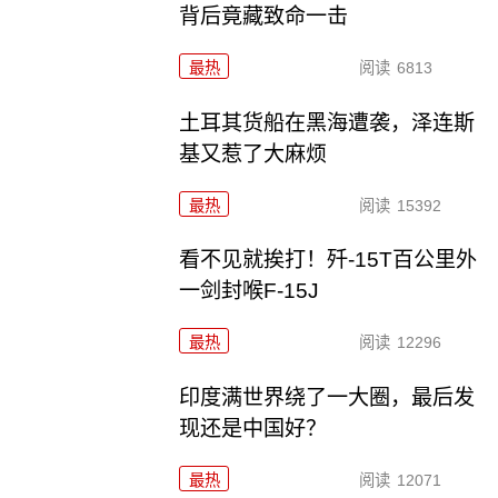
背后竟藏致命一击
最热
阅读
6813
土耳其货船在黑海遭袭，泽连斯
基又惹了大麻烦
最热
阅读
15392
看不见就挨打！歼-15T百公里外
一剑封喉F-15J
最热
阅读
12296
印度满世界绕了一大圈，最后发
现还是中国好？
最热
阅读
12071