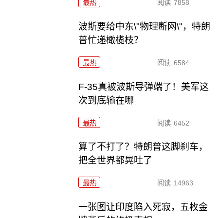
最热
阅读
7858
波斯要给中东\"物理断网\"，特朗
普忙递橄榄枝？
最热
阅读
6584
F-35真被波斯导弹端了！美军这
次到底输在哪
最热
阅读
6452
算了不打了？特朗普这脚刹车，
把全世界都晃吐了
最热
阅读
14963
一张图让印度陷入死寂，五枚金