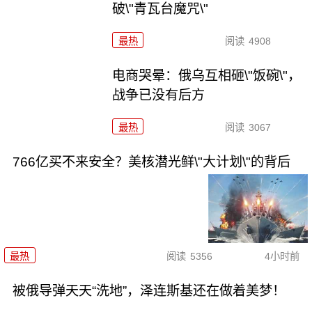
破\"青瓦台魔咒\"
最热
阅读
4908
电商哭晕：俄乌互相砸\"饭碗\"，
战争已没有后方
最热
阅读
3067
766亿买不来安全？美核潜光鲜\"大计划\"的背后
最热
阅读
5356
4小时前
被俄导弹天天“洗地”，泽连斯基还在做着美梦！