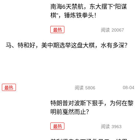
南海6天禁航，东大摆下“阳谋
棋”，锤炼铁拳头！
最热
阅读
20067
马、特和好，美中期选举这盘大棋，水有多深？
08-04
最热
阅读
5806
特朗普对波斯下狠手，为何在黎
明前戛然而止？
最热
阅读
3963