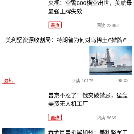
央视：空警600横空出世，美航母
最强王牌失效
最热
阅读
22868
美利坚资源收割局：特朗普为何对乌稀土\"摊牌\"
08-03
最热
阅读
10175
普京不忍了！俄突破禁忌，猛轰
美资无人机工厂
最热
阅读
8669
吞金巨兽折翼加州：美利坚军工