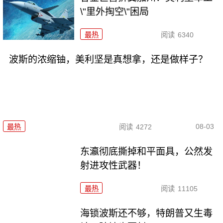
\"里外掏空\"困局
最热
阅读
6340
波斯的浓缩铀，美利坚是真想拿，还是做样子？
08-03
最热
阅读
4272
东瀛彻底撕掉和平面具，公然发
射进攻性武器！
最热
阅读
11105
海锁波斯还不够，特朗普又生毒