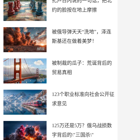
扎卢日内说的一句话，把北
约的脸按在地上摩擦
被俄导弹天天“洗地”，泽连
斯基还在做着美梦！
被制裁的瓜子：荒诞背后的
贸易真相
123个职业标准向社会公开征
求意见
125万还是5万？俄乌战损数
字背后的\"三国杀\"