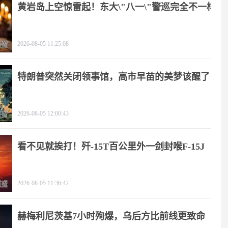
黄岩岛上空惊雷起！东大\"八一\"警巡完全不一样
2026-08-05 11:25:08
特朗普突然关闭领事馆，高市早苗的美梦该醒了
2026-08-05 12:00:43
看不见就挨打！歼-15T百公里外一剑封喉F-15J
2026-08-05 11:36:42
赫梅利尼茨基7小时殉爆，乌后方比前线更致命