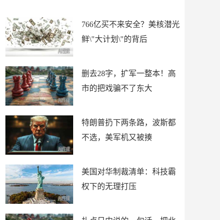
擦
揍
766亿买不来安全？美核潜光
鲜\"大计划\"的背后
删去28字，扩军一整本！高
市的把戏骗不了东大
特朗普扔下两条路，波斯都
不选，美军机又被揍
美国对华制裁清单：科技霸
权下的无理打压