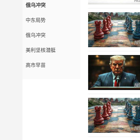
俄乌冲突
中东局势
俄乌冲突
美利坚核潜艇
高市早苗