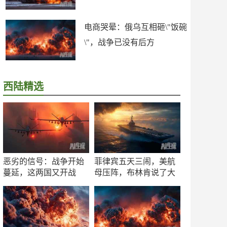
电商哭晕：俄乌互相砸\"饭碗
\"，战争已没有后方
西陆精选
恶劣的信号：战争开始
菲律宾五天三闹，美航
蔓延，这两国又开战
母压阵，布林肯说了大
了！
实话