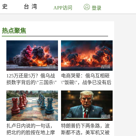
历史
台湾
APP访问
登录
热点聚焦
125万还是5万？俄乌战
电商哭晕：俄乌互相砸
损数字背后的\"三国杀\"
\"饭碗\"，战争已没有后
方
扎卢日内说的一句话，
特朗普扔下两条路，波
把北约的脸按在地上摩
斯都不选，美军机又被