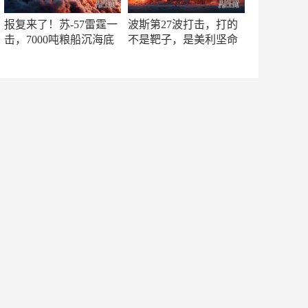
报复来了！苏-57雷霆一
波斯第27波打击，打的
击，7000吨粮船沉海底
不是靶子，是美利坚命
门