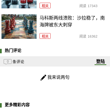
相关
阅读
17343
马科斯两线溃败：沙拉稳了，南
海牌被东大刺穿
相关
阅读
16362
热门评论
登陆
0
条评论
我来说两句
更多精彩内容