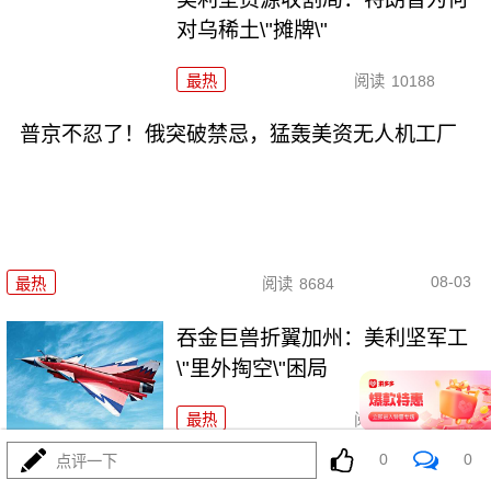
对乌稀土\"摊牌\"
最热
阅读
10188
普京不忍了！俄突破禁忌，猛轰美资无人机工厂
08-03
最热
阅读
8684
吞金巨兽折翼加州：美利坚军工
\"里外掏空\"困局
最热
阅读
6350
0
0
点评一下
波斯的浓缩铀，美利坚是真想