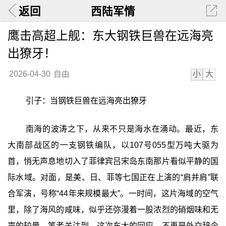
返回
西陆军情
鹰击高超上舰：东大钢铁巨兽在远海亮
出獠牙！
小
大
2026-04-30
自由
引子：当钢铁巨兽在远海亮出獠牙
南海的波涛之下，从来不只是海水在涌动。最近，东
大南部战区的一支钢铁编队，以107号055型万吨大驱为
首，悄无声息地切入了菲律宾吕宋岛东南那片看似平静的国
际水域。对面，是美、日、菲等七国正在上演的“肩并肩”联
合军演，号称“44年来规模最大”。一时间，这片海域的空气
里，除了海风的咸味，似乎还弥漫着一股浓烈的硝烟味和无
声的较量。笔者关注到，这次东大的回应，不再是外交辞令