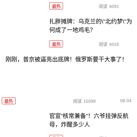
最热
阅读
4091
扎胖摊牌：乌克兰的\"北约梦\"为
何成了一地鸡毛？
最热
阅读
4018
刚刚，普京被逼亮出底牌！俄罗斯要干大事了！
08-04
最热
阅读
15098
官宣“核常兼备”！六爷挂弹反航
母，炸醒多少人