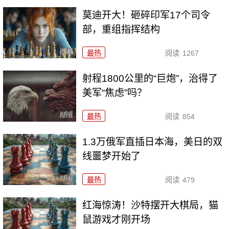
莫迪开大！砸碎印军17个司令
部，重组指挥结构
最热
阅读
1267
射程1800公里的“巨炮”，治得了
美军“焦虑”吗？
最热
阅读
854
1.3万俄军直插日本海，美日的双
线噩梦开始了
最热
阅读
479
红海惊涛！沙特摆开大棋局，猫
鼠游戏才刚开场