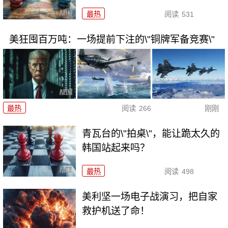
最热
阅读
531
美狂囤百万吨：一场提前下注的\"铜牌军备竞赛\"
最热
阅读
266
刚刚
青瓦台的\"拍桌\"，能让跪太久的
韩国站起来吗？
最热
阅读
498
美利坚一场电子战演习，把自家
救护机送了命！