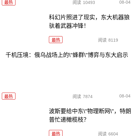
08-04
最热
阅读
10493
科幻片照进了现实，东大机器狼
驮着武器冲锋！
最热
阅读
8119
千机压境：俄乌战场上的\"蜂群\"博弈与东大启示
08-04
最热
阅读
7874
波斯要给中东\"物理断网\"，特朗
普忙递橄榄枝？
最热
阅读
6604