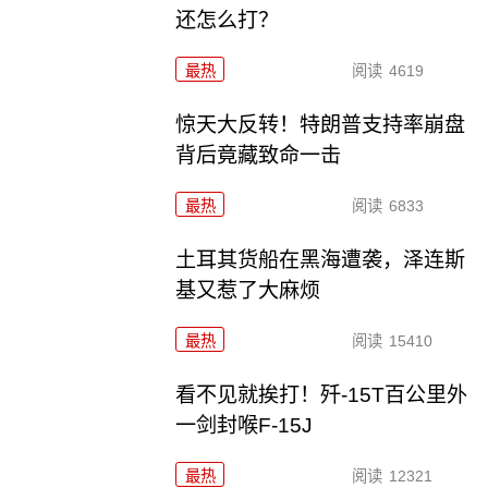
还怎么打？
最热
阅读
4619
惊天大反转！特朗普支持率崩盘
背后竟藏致命一击
最热
阅读
6833
土耳其货船在黑海遭袭，泽连斯
基又惹了大麻烦
最热
阅读
15410
看不见就挨打！歼-15T百公里外
一剑封喉F-15J
最热
阅读
12321