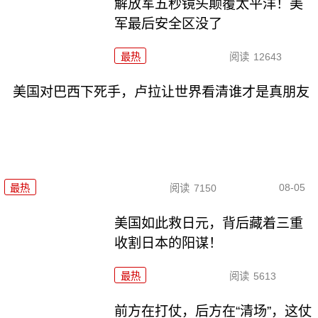
解放军五秒镜头颠覆太平洋！美
军最后安全区没了
最热
阅读
12643
美国对巴西下死手，卢拉让世界看清谁才是真朋友
08-05
最热
阅读
7150
美国如此救日元，背后藏着三重
收割日本的阳谋！
最热
阅读
5613
前方在打仗，后方在“清场”，这仗