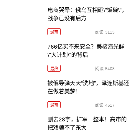
电商哭晕：俄乌互相砸\"饭碗\"，
战争已没有后方
最热
阅读
3113
766亿买不来安全？美核潜光鲜
\"大计划\"的背后
最热
阅读
5408
被俄导弹天天“洗地”，泽连斯基还
在做着美梦！
最热
阅读
4517
删去28字，扩军一整本！高市的
把戏骗不了东大