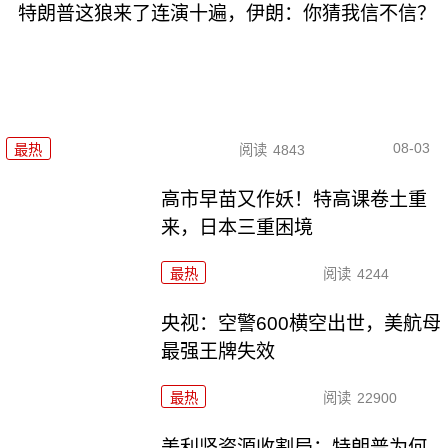
特朗普这狼来了连演十遍，伊朗：你猜我信不信？
08-03
最热
阅读
4843
高市早苗又作妖！特高课卷土重
来，日本三重困境
最热
阅读
4244
央视：空警600横空出世，美航母
最强王牌失效
最热
阅读
22900
美利坚资源收割局：特朗普为何