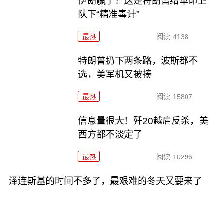
伊朗赢了？这是特朗普给革命卫
队下“精准毒计”
最热
阅读
4138
特朗普扔下两条路，波斯都不
选，美军机又被揍
最热
阅读
15807
信息量很大！歼20越肩反杀，美
西方都不淡定了
最热
阅读
10296
泽连斯基的时间不多了，最艰难的冬天又要来了