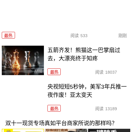
最热
阅读
533
刚刚
五箭齐发！熊猫这一巴掌扇过
去，大漂亮终于知疼
最热
阅读
18037
央视短短5秒钟，美军3年兵推一
夜作废！亚太变天
最热
阅读
13189
双十一现货专场真如平台商家所说的那样吗？