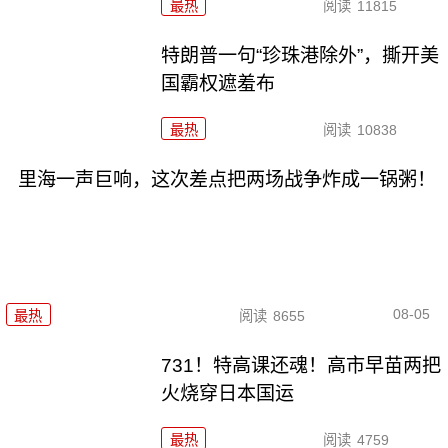
最热
阅读
11815
特朗普一句“珍珠港除外”，撕开美
国霸权遮羞布
最热
阅读
10838
里海一声巨响，这次差点把两场战争炸成一锅粥！
08-05
最热
阅读
8655
731！特高课还魂！高市早苗两把
火烧穿日本国运
最热
阅读
4759