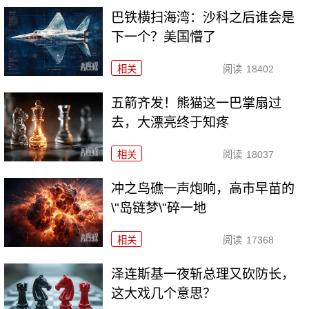
巴铁横扫海湾：沙科之后谁会是
下一个？美国懵了
相关
阅读
18402
五箭齐发！熊猫这一巴掌扇过
去，大漂亮终于知疼
相关
阅读
18037
冲之鸟礁一声炮响，高市早苗的
\"岛链梦\"碎一地
相关
阅读
17368
泽连斯基一夜斩总理又砍防长，
这大戏几个意思？