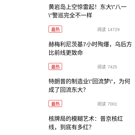
黄岩岛上空惊雷起！东大\"八一
\"警巡完全不一样
最热
阅读
14729
赫梅利尼茨基7小时殉爆，乌后方
比前线更致命
最热
阅读
7425
特朗普的制造业\"回流梦\"，为何
成了回流东大？
最热
阅读
7001
核牌局的模糊艺术：普京核红
线，到底有多红？