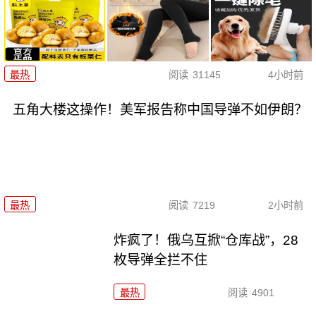
最热
阅读
31145
4小时前
五角大楼这操作！美军报告称中国导弹不如伊朗？
最热
阅读
7219
2小时前
炸疯了！俄乌互掀“仓库战”，28
枚导弹全拦不住
最热
阅读
4901