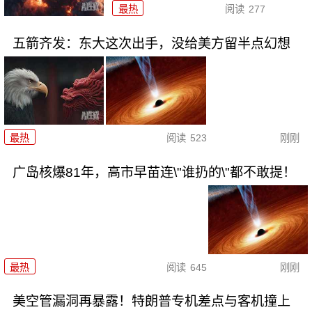
最热
阅读
277
五箭齐发：东大这次出手，没给美方留半点幻想
最热
阅读
523
刚刚
广岛核爆81年，高市早苗连\"谁扔的\"都不敢提！
最热
阅读
645
刚刚
美空管漏洞再暴露！特朗普专机差点与客机撞上