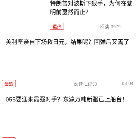
特朗普对波斯下狠手，为何在黎
明前戛然而止？
最热
阅读
3979
美利坚亲自下场救日元，结果呢？回弹后又蔫了
08-04
最热
阅读
11730
055要迎来最强对手？东瀛万吨新驱已上船台！