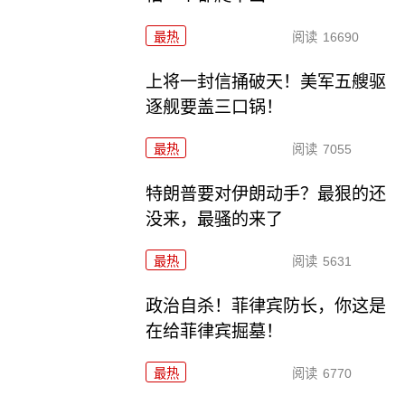
最热
阅读
16690
上将一封信捅破天！美军五艘驱
逐舰要盖三口锅！
最热
阅读
7055
特朗普要对伊朗动手？最狠的还
没来，最骚的来了
最热
阅读
5631
政治自杀！菲律宾防长，你这是
在给菲律宾掘墓！
最热
阅读
6770