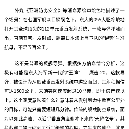
外媒《亚洲防务安全》等消息源绘声绘色地描述了一
个场景：在七国军舰众目睽睽之下，东大的055大驱冷峻地
打开其全球顶尖的112单元垂直发射系统，一枚导弹呼啸而
出，直刺苍穹。发射点，距离日本海上自卫队的“伊势”号准
航母，不足五百公里。
这不是普通的反舰导弹。根据多方信息综合分析，这
极有可能是东大海军新一代的“王牌”——鹰击-20。这款导
弹，被设计为从舰载垂直发射系统中腾空而起，其射程据信
可达1500公里，末端突防速度超过10马赫，即十倍音速以
上。这个速度意味着什么？意味着从发射到命中数百公里外
的目标，可能只需要短短几分钟。传统的舰载防空系统，面
对以如此高速、以近乎垂直角度俯冲下来的“天降之矛”，其
拦截窗口被压缩到了近乎绝望的程度。它生来的使命，就是