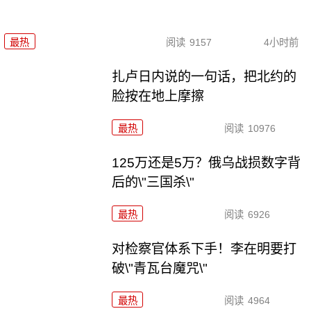
最热
阅读
9157
4小时前
扎卢日内说的一句话，把北约的
脸按在地上摩擦
最热
阅读
10976
125万还是5万？俄乌战损数字背
后的\"三国杀\"
最热
阅读
6926
对检察官体系下手！李在明要打
破\"青瓦台魔咒\"
最热
阅读
4964