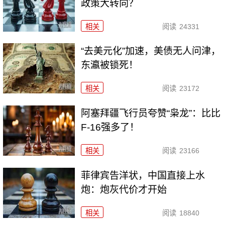
政策大转向？
相关
阅读
24331
“去美元化”加速，美债无人问津，
东瀛被锁死！
相关
阅读
23172
阿塞拜疆飞行员夸赞“枭龙”：比比
F-16强多了！
相关
阅读
23166
菲律宾告洋状，中国直接上水
炮：炮灰代价才开始
相关
阅读
18840