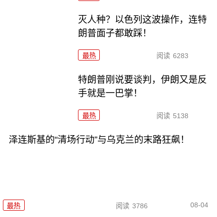
灭人种？以色列这波操作，连特
朗普面子都敢踩！
最热
阅读
6283
特朗普刚说要谈判，伊朗又是反
手就是一巴掌！
最热
阅读
5138
泽连斯基的“清场行动”与乌克兰的末路狂飙！
08-04
最热
阅读
3786