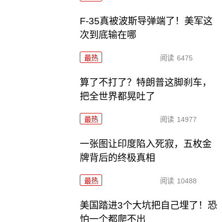
F-35真被波斯导弹端了！美军这
次到底输在哪
最热
阅读
6475
算了不打了？特朗普这脚刹车，
把全世界都晃吐了
最热
阅读
14977
一张图让印度陷入死寂，五枚金
牌背后的终极真相
最热
阅读
10488
美国踏进3个大坑把自己埋了！恐
怕一个都爬不出