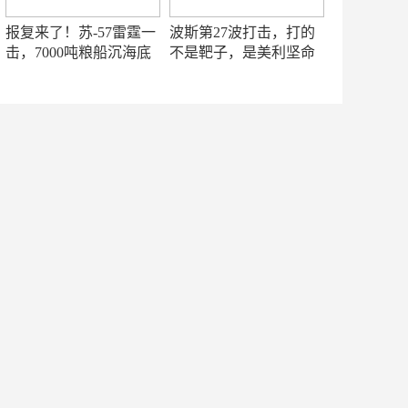
报复来了！苏-57雷霆一
波斯第27波打击，打的
击，7000吨粮船沉海底
不是靶子，是美利坚命
门