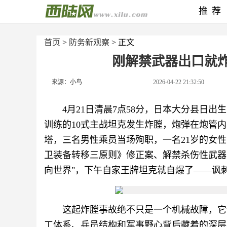
推荐
首页
>
防务新观察
> 正文
刚解禁武器出口就炸
来源：小鸟
2026-04-22 21:32:50
4月21日清晨7点58分，日本大分县日
训练的10式主战坦克发生炸膛，炮弹在炮管
塔，三名男性乘员当场殉职，一名21岁的女
卫装备转移三原则》修正案、解禁杀伤性武器
向世界"，下午自家王牌坦克就自爆了——讽
这起炸膛事故绝不只是一个机械故障，它
工体系、兵员结构和军事野心背后藏着的深层