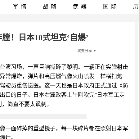
军情
战略
武器
国际
膛！日本10式坦克‘自爆’
我要分享
出生台演习场，一声巨响撕碎了黎明。一辆正在实弹射击
内异常爆炸，弹片和高压燃气像火山喷发一样横扫炮
性驾驶员重伤送医。这一天也是日本政府正式通过《防
出口的日子。日本右翼政客上午刚吹完"日本军工走
刺，简直不要太讽刺。
像一面碎掉的重型镜子，每一块碎片都在照射日本军
病灶。