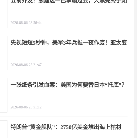
五箭齐发！熊猫这一巴掌扇过去，大漂亮终于知
疼
2026-08-06 23:56:44
央视短短5秒钟，美军3年兵推一夜作废！亚太变
天
2026-08-06 23:21:47
一张纸条引发血案：美国为何要替日本“托底”？
2026-08-06 23:51:12
特朗普“黄金舰队”：2750亿美金堆出海上棺材