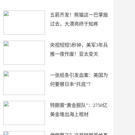
底”？
材
五箭齐发！熊猫这一巴掌扇
过去，大漂亮终于知疼
央视短短5秒钟，美军3年兵
推一夜作废！亚太变天
一张纸条引发血案：美国为
何要替日本“托底”？
特朗普“黄金舰队”：2750亿
美金堆出海上棺材