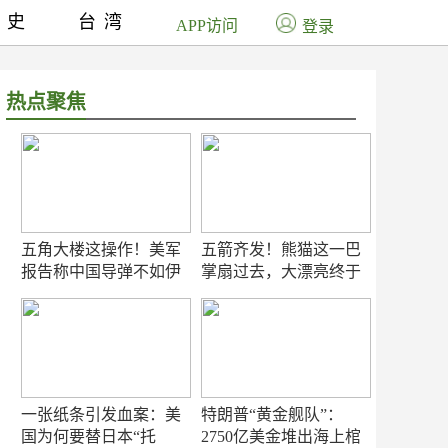
历史
台湾
APP访问
登录
热点聚焦
五角大楼这操作！美军
五箭齐发！熊猫这一巴
报告称中国导弹不如伊
掌扇过去，大漂亮终于
朗？
知疼
一张纸条引发血案：美
特朗普“黄金舰队”：
国为何要替日本“托
2750亿美金堆出海上棺