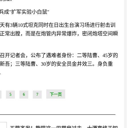
女兵成"扩军实验小白鼠"
当天有3辆10式坦克同时在日出生台演习场进行射击训
正常出膛，而是在炮管内异常爆炸，密闭炮塔空间瞬
召开记者会，公布了遇难者身份：二等陆曹、45岁的
新吾；三等陆曹、30岁的安全员金井效三。身负重
。
5
6
7
下一页