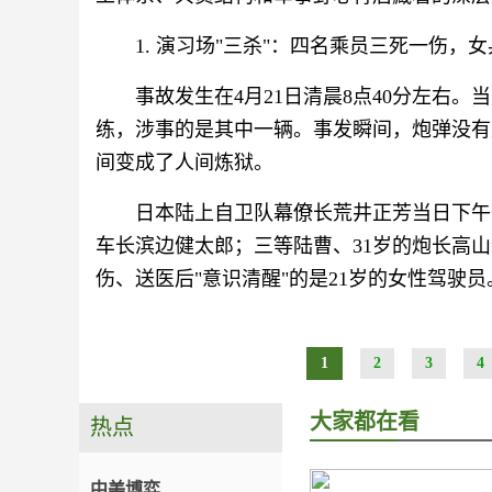
1. 演习场"三杀"：四名乘员三死一伤，
事故发生在4月21日清晨8点40分左右。
练，涉事的是其中一辆。事发瞬间，炮弹没有
间变成了人间炼狱。
日本陆上自卫队幕僚长荒井正芳当日下午
车长滨边健太郎；三等陆曹、31岁的炮长高山
伤、送医后"意识清醒"的是21岁的女性驾驶员
1
2
3
4
大家都在看
热点
中美博弈