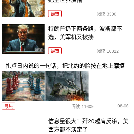
把全世界演懵
最热
阅读
3390
特朗普扔下两条路，波斯都不
选，美军机又被揍
最热
阅读
16312
扎卢日内说的一句话，把北约的脸按在地上摩擦
08-06
最热
阅读
11609
信息量很大！歼20越肩反杀，美
西方都不淡定了