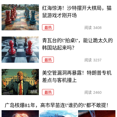
红海惊涛！沙特摆开大棋局，猫
鼠游戏才刚开场
最热
阅读
3408
青瓦台的\"拍桌\"，能让跪太久的
韩国站起来吗？
最热
阅读
3237
美空管漏洞再暴露！特朗普专机
差点与客机撞上
最热
阅读
2460
广岛核爆81年，高市早苗连\"谁扔的\"都不敢提！