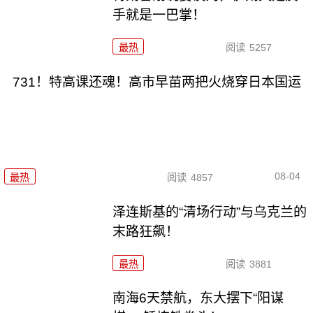
手就是一巴掌！
最热
阅读
5257
731！特高课还魂！高市早苗两把火烧穿日本国运
08-04
最热
阅读
4857
泽连斯基的“清场行动”与乌克兰的
末路狂飙！
最热
阅读
3881
南海6天禁航，东大摆下“阳谋