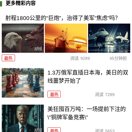
更多精彩内容
射程1800公里的“巨炮”，治得了美军“焦虑”吗？
最热
阅读
9289
45分钟前
1.3万俄军直插日本海，美日的双
线噩梦开始了
最热
阅读
7289
美狂囤百万吨：一场提前下注的
\"铜牌军备竞赛\"
最热
阅读
5653