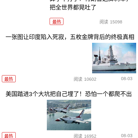
把全世界都晃吐了
最热
阅读
15098
一张图让印度陷入死寂，五枚金牌背后的终极真相
08-03
最热
阅读
10602
美国踏进3个大坑把自己埋了！恐怕一个都爬不出
08-03
最热
阅读
16952