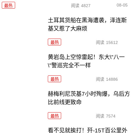
08-05
最热
阅读
4827
土耳其货船在黑海遭袭，泽连斯
基又惹了大麻烦
最热
阅读
15612
黄岩岛上空惊雷起！东大\"八一
\"警巡完全不一样
最热
阅读
14886
赫梅利尼茨基7小时殉爆，乌后方
比前线更致命
最热
阅读
7574
看不见就挨打！歼-15T百公里外