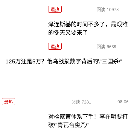
最热
阅读
10978
泽连斯基的时间不多了，最艰难
的冬天又要来了
最热
阅读
9639
125万还是5万？俄乌战损数字背后的\"三国杀\"
08-06
最热
阅读
7281
对检察官体系下手！李在明要打
破\"青瓦台魔咒\"