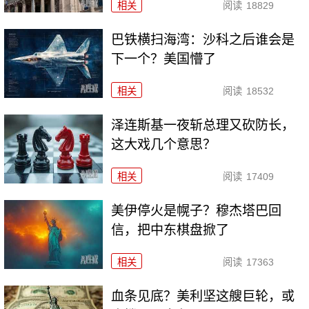
相关
阅读
18829
巴铁横扫海湾：沙科之后谁会是
下一个？美国懵了
相关
阅读
18532
泽连斯基一夜斩总理又砍防长，
这大戏几个意思？
相关
阅读
17409
美伊停火是幌子？穆杰塔巴回
信，把中东棋盘掀了
相关
阅读
17363
血条见底？美利坚这艘巨轮，或