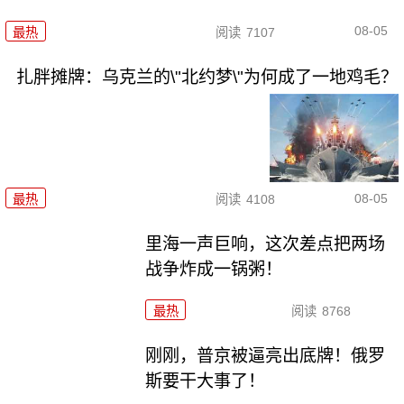
08-05
最热
阅读
7107
扎胖摊牌：乌克兰的\"北约梦\"为何成了一地鸡毛？
08-05
最热
阅读
4108
里海一声巨响，这次差点把两场
战争炸成一锅粥！
最热
阅读
8768
刚刚，普京被逼亮出底牌！俄罗
斯要干大事了！