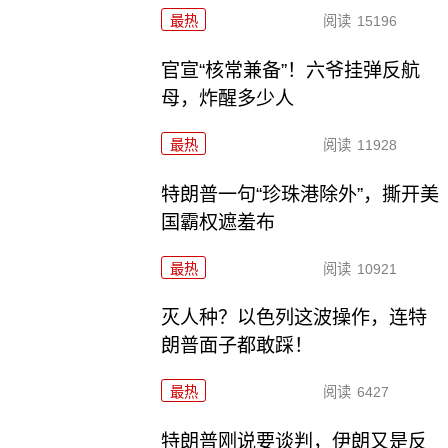
最热
阅读
15196
官宣“核常兼备”！六爷挂弹反航
母，炸醒多少人
最热
阅读
11928
特朗普一句“珍珠港除外”，撕开美
国霸权遮羞布
最热
阅读
10921
灭人种？以色列这波操作，连特
朗普面子都敢踩！
最热
阅读
6427
特朗普刚说要谈判，伊朗又是反