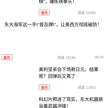
棋”，锤炼铁拳头！
最热
阅读
20388
东大海军这一手\"普及牌\"，让美西方彻底破防！
08-04
最热
阅读
23186
美利坚亲自下场救日元，结果
呢？回弹后又蔫了
最热
阅读
11852
科幻片照进了现实，东大机器狼
驮着武器冲锋！