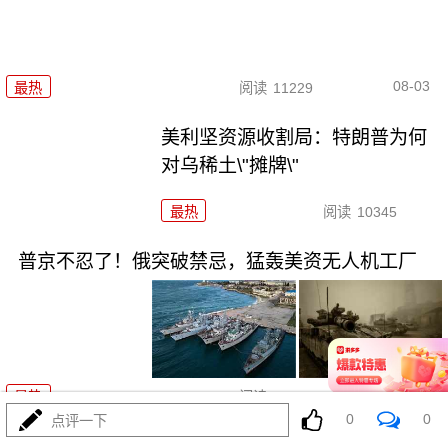
08-03
最热
阅读
11229
美利坚资源收割局：特朗普为何
对乌稀土\"摊牌\"
最热
阅读
10345
普京不忍了！俄突破禁忌，猛轰美资无人机工厂
08-03
最热
阅读
8790
0
0
点评一下
海锁波斯还不够，特朗普又生毒