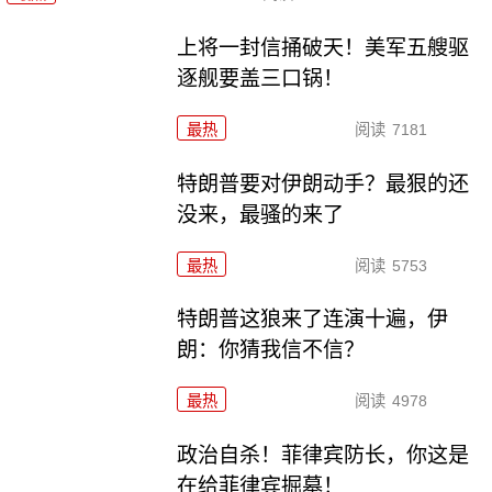
上将一封信捅破天！美军五艘驱
逐舰要盖三口锅！
最热
阅读
7181
特朗普要对伊朗动手？最狠的还
没来，最骚的来了
最热
阅读
5753
特朗普这狼来了连演十遍，伊
朗：你猜我信不信？
最热
阅读
4978
政治自杀！菲律宾防长，你这是
在给菲律宾掘墓！