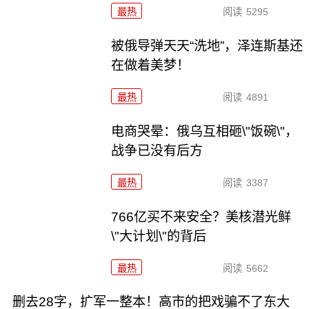
最热
阅读
5295
被俄导弹天天“洗地”，泽连斯基还
在做着美梦！
最热
阅读
4891
电商哭晕：俄乌互相砸\"饭碗\"，
战争已没有后方
最热
阅读
3387
766亿买不来安全？美核潜光鲜
\"大计划\"的背后
最热
阅读
5662
删去28字，扩军一整本！高市的把戏骗不了东大