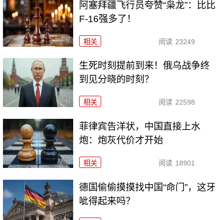
阿塞拜疆飞行员夸赞“枭龙”：比比
F-16强多了！
相关
阅读
23249
生死时刻提前到来！俄乌战争终
到见分晓的时刻？
相关
阅读
22598
菲律宾告洋状，中国直接上水
炮：炮灰代价才开始
相关
阅读
18901
德国偷偷摸摸找中国“命门”，这牙
呲得起来吗？