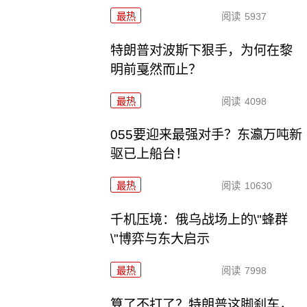
最热
阅读
5937
特朗普对波斯下狠手，为何在黎
明前戛然而止？
最热
阅读
4098
055要迎来最强对手？东瀛万吨新
驱已上船台！
最热
阅读
10630
千机压境：俄乌战场上的\"蜂群
\"博弈与东大启示
最热
阅读
7998
算了不打了？特朗普这脚刹车，