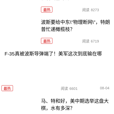
最热
阅读
8273
波斯要给中东\"物理断网\"，特朗
普忙递橄榄枝？
最热
阅读
6719
F-35真被波斯导弹端了！美军这次到底输在哪
08-04
最热
阅读
6601
马、特和好，美中期选举这盘大
棋，水有多深？