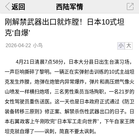
返回
西陆军情
刚解禁武器出口就炸膛！日本10式坦
克‘自爆’
小
大
2026-04-22
小鸟
4月21日清晨7点58分，日本大分县日出生台演习场，
一声巨响撕碎了黎明。一辆正在实弹射击训练的10式主战坦
克发生炸膛，炮弹在炮管内异常爆炸，弹片和高压燃气像火
山喷发一样横扫炮塔，三名男性乘员当场殉职，一名21岁的
女性驾驶员重伤送医。这一天也是日本政府正式通过《防卫
装备转移三原则》修正案、解禁杀伤性武器出口的日子。日
本右翼政客上午刚吹完"日本军工走向世界"，下午自家王牌
坦克就自爆了——讽刺，简直不要太讽刺。