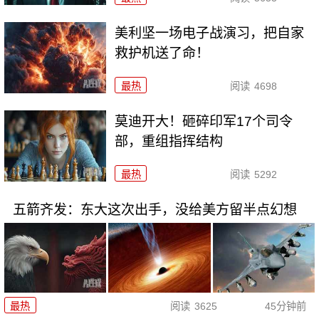
美利坚一场电子战演习，把自家
救护机送了命！
最热
阅读
4698
莫迪开大！砸碎印军17个司令
部，重组指挥结构
最热
阅读
5292
五箭齐发：东大这次出手，没给美方留半点幻想
最热
阅读
3625
45分钟前