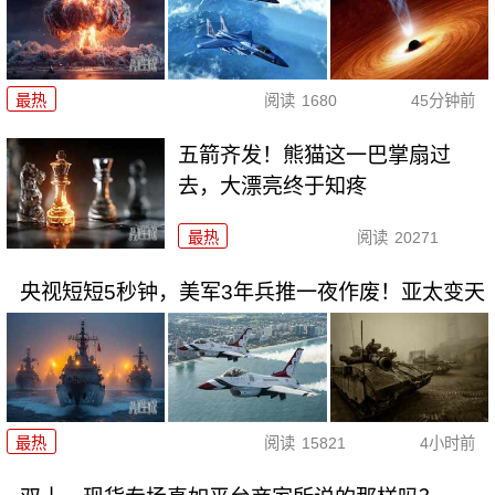
最热
阅读
1680
45分钟前
五箭齐发！熊猫这一巴掌扇过
去，大漂亮终于知疼
最热
阅读
20271
央视短短5秒钟，美军3年兵推一夜作废！亚太变天
最热
阅读
15821
4小时前