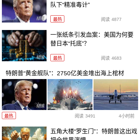
队下“精准毒计”
最热
阅读
4877
一张纸条引发血案：美国为何要
替日本“托底”？
最热
阅读
4683
特朗普“黄金舰队”：2750亿美金堆出海上棺材
最热
阅读
3491
4小时前
五角大楼“罗生门”：特朗普这出戏