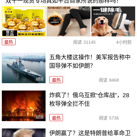
双十一现货专场真如平台商家所说的那样吗？
最热
阅读
31145
4小时前
五角大楼这操作！美军报告称中
国导弹不如伊朗？
最热
阅读
8468
炸疯了！俄乌互掀“仓库战”，28
枚导弹全拦不住
最热
阅读
5736
伊朗赢了？这是特朗普给革命卫