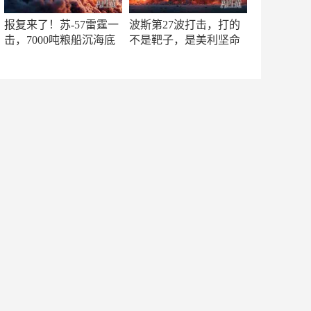
报复来了！苏-57雷霆一
波斯第27波打击，打的
击，7000吨粮船沉海底
不是靶子，是美利坚命
门