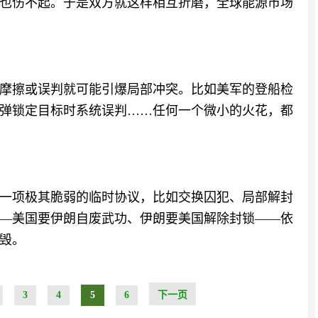
也伤不起。于是双方就这样相互折磨，全球能源市场
摩擦或误判就可能引爆局部冲突。比如美军的登船检
弹锁定目标时系统误判……任何一个微小的火花，都
一项极其脆弱的临时协议，比如交换囚犯、局部解封
—美国要伊朗自废武功、伊朗要美国解除封锁——依
毁。
3
4
5
6
下一页