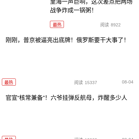
里海一声巨响，这次差点把两场
战争炸成一锅粥！
最热
阅读
8922
刚刚，普京被逼亮出底牌！俄罗斯要干大事了！
08-04
最热
阅读
15337
官宣“核常兼备”！六爷挂弹反航母，炸醒多少人