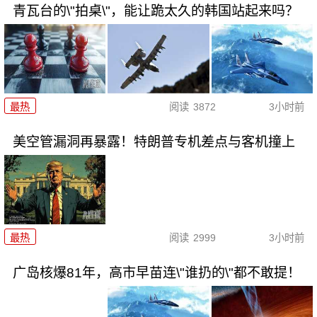
青瓦台的\"拍桌\"，能让跪太久的韩国站起来吗？
最热
阅读
3872
3小时前
美空管漏洞再暴露！特朗普专机差点与客机撞上
最热
阅读
2999
3小时前
广岛核爆81年，高市早苗连\"谁扔的\"都不敢提！