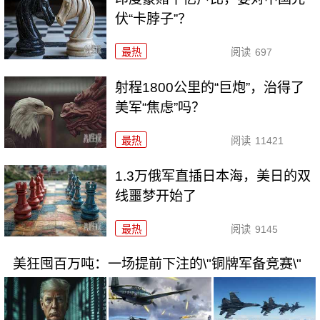
伏“卡脖子”？
最热
阅读
697
射程1800公里的“巨炮”，治得了
美军“焦虑”吗？
最热
阅读
11421
1.3万俄军直插日本海，美日的双
线噩梦开始了
最热
阅读
9145
美狂囤百万吨：一场提前下注的\"铜牌军备竞赛\"