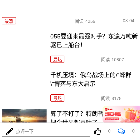
08-04
最热
阅读
4255
055要迎来最强对手？东瀛万吨新
驱已上船台！
最热
阅读
10807
千机压境：俄乌战场上的\"蜂群
\"博弈与东大启示
最热
阅读
8178
算了不打了？特朗普这脚刹车，
把全世界都晃吐了
0
0
点评一下
最热
阅读
15330