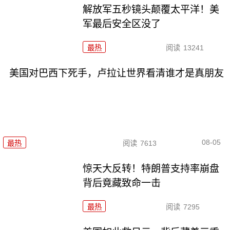
解放军五秒镜头颠覆太平洋！美
军最后安全区没了
最热
阅读
13241
美国对巴西下死手，卢拉让世界看清谁才是真朋友
08-05
最热
阅读
7613
惊天大反转！特朗普支持率崩盘
背后竟藏致命一击
最热
阅读
7295