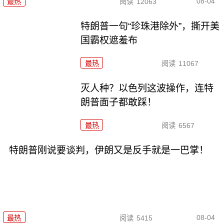
08-04
最热
阅读
12063
特朗普一句“珍珠港除外”，撕开美
国霸权遮羞布
最热
阅读
11067
灭人种？以色列这波操作，连特
朗普面子都敢踩！
最热
阅读
6567
特朗普刚说要谈判，伊朗又是反手就是一巴掌！
08-04
最热
阅读
5415