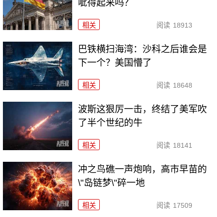
呲得起来吗？
相关
阅读
18913
巴铁横扫海湾：沙科之后谁会是
下一个？美国懵了
相关
阅读
18648
波斯这狠厉一击，终结了美军吹
了半个世纪的牛
相关
阅读
18141
冲之鸟礁一声炮响，高市早苗的
\"岛链梦\"碎一地
相关
阅读
17509