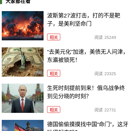
大家都在看
波斯第27波打击，打的不是靶
子，是美利坚命门
相关
阅读
25249
“去美元化”加速，美债无人问津，
东瀛被锁死！
相关
阅读
23325
生死时刻提前到来！俄乌战争终
到见分晓的时刻？
相关
阅读
22731
德国偷偷摸摸找中国“命门”，这牙