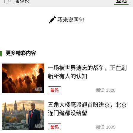
登陆
0
条评论
我来说两句
更多精彩内容
一场被世界遗忘的战争，正在刷
新所有人的认知
最热
阅读
1820
五角大楼鹰派翘首盼进京，北京
连门缝都没给留
最热
阅读
1095