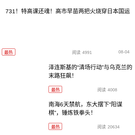
731！特高课还魂！高市早苗两把火烧穿日本国运
08-04
最热
阅读
4991
泽连斯基的“清场行动”与乌克兰的
末路狂飙！
最热
阅读
4008
南海6天禁航，东大摆下“阳谋
棋”，锤炼铁拳头！
最热
阅读
20634