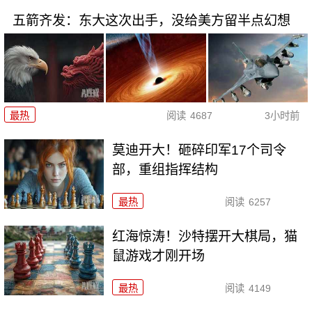
五箭齐发：东大这次出手，没给美方留半点幻想
最热
阅读
4687
3小时前
莫迪开大！砸碎印军17个司令
部，重组指挥结构
最热
阅读
6257
红海惊涛！沙特摆开大棋局，猫
鼠游戏才刚开场
最热
阅读
4149