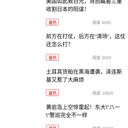
美国如此救日元，背后藏着三重
收割日本的阳谋！
最热
阅读
6091
前方在打仗，后方在“清场”，这仗
还怎么打？
最热
阅读
5033
土耳其货船在黑海遭袭，泽连斯
基又惹了大麻烦
最热
阅读
15820
黄岩岛上空惊雷起！东大\"八一
\"警巡完全不一样