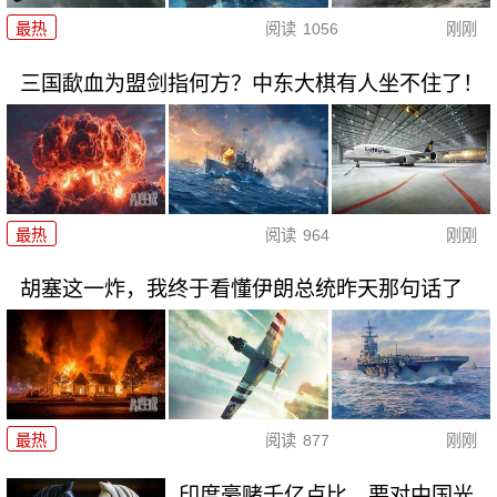
最热
阅读
1056
刚刚
三国歃血为盟剑指何方？中东大棋有人坐不住了！
最热
阅读
964
刚刚
胡塞这一炸，我终于看懂伊朗总统昨天那句话了
最热
阅读
877
刚刚
印度豪赌千亿卢比，要对中国光