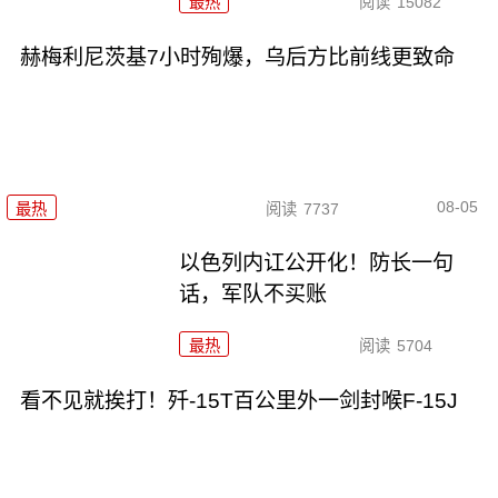
最热
阅读
15082
赫梅利尼茨基7小时殉爆，乌后方比前线更致命
08-05
最热
阅读
7737
以色列内讧公开化！防长一句
话，军队不买账
最热
阅读
5704
看不见就挨打！歼-15T百公里外一剑封喉F-15J