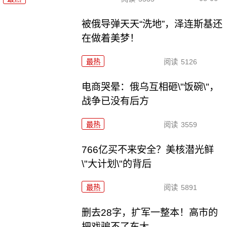
被俄导弹天天“洗地”，泽连斯基还
在做着美梦！
最热
阅读
5126
电商哭晕：俄乌互相砸\"饭碗\"，
战争已没有后方
最热
阅读
3559
766亿买不来安全？美核潜光鲜
\"大计划\"的背后
最热
阅读
5891
删去28字，扩军一整本！高市的
把戏骗不了东大