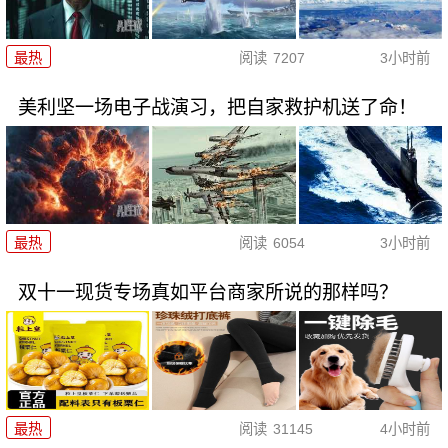
最热
阅读
7207
3小时前
美利坚一场电子战演习，把自家救护机送了命！
最热
阅读
6054
3小时前
双十一现货专场真如平台商家所说的那样吗？
最热
阅读
31145
4小时前