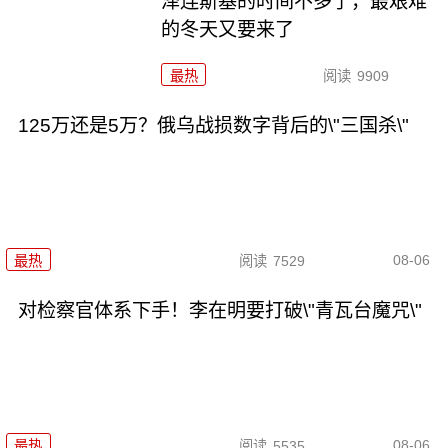
泽连斯基的时间不多了，最艰难
的冬天又要来了
最热
阅读
9909
125万还是5万？俄乌战损数字背后的\"三国杀\"
08-06
最热
阅读
7529
对检察官体系下手！李在明要打破\"青瓦台魔咒\"
08-06
最热
阅读
5535