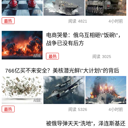
最热
阅读
4821
4小时前
电商哭晕：俄乌互相砸\"饭碗\"，
战争已没有后方
最热
阅读
3025
766亿买不来安全？美核潜光鲜\"大计划\"的背后
最热
阅读
5326
4小时前
被俄导弹天天“洗地”，泽连斯基还