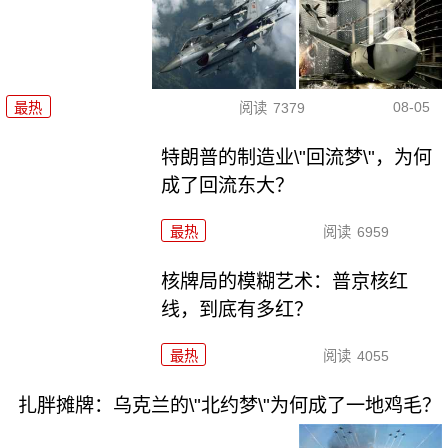
08-05
最热
阅读
7379
特朗普的制造业\"回流梦\"，为何
成了回流东大？
最热
阅读
6959
核牌局的模糊艺术：普京核红
线，到底有多红？
最热
阅读
4055
扎胖摊牌：乌克兰的\"北约梦\"为何成了一地鸡毛？