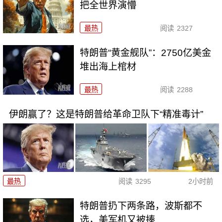
把全世界演懵
最热
阅读
2327
特朗普“黄金舰队”：2750亿美金
堆出海上棺材
最热
阅读
2288
伊朗赢了？这是特朗普给革命卫队下“精准毒计”
最热
阅读
3295
2小时前
特朗普扔下两条路，波斯都不
选，美军机又被揍