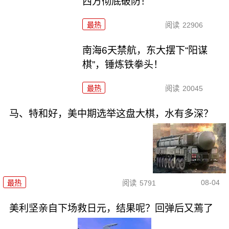
西方彻底破防！
最热
阅读
22906
南海6天禁航，东大摆下“阳谋
棋”，锤炼铁拳头！
最热
阅读
20045
马、特和好，美中期选举这盘大棋，水有多深？
08-04
最热
阅读
5791
美利坚亲自下场救日元，结果呢？回弹后又蔫了