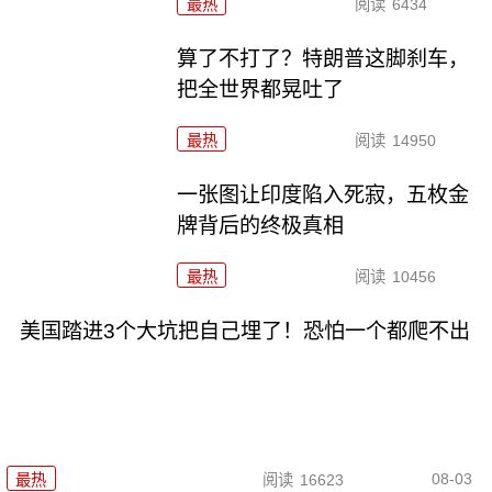
最热
阅读
6434
算了不打了？特朗普这脚刹车，
把全世界都晃吐了
最热
阅读
14950
一张图让印度陷入死寂，五枚金
牌背后的终极真相
最热
阅读
10456
美国踏进3个大坑把自己埋了！恐怕一个都爬不出
08-03
最热
阅读
16623