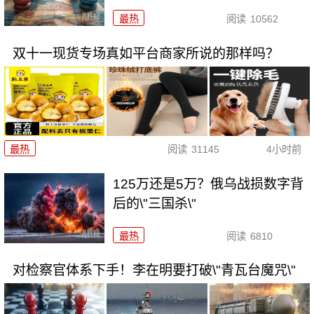
最热
阅读
10562
双十一现货专场真如平台商家所说的那样吗？
最热
阅读
31145
4小时前
125万还是5万？俄乌战损数字背
后的\"三国杀\"
最热
阅读
6810
对检察官体系下手！李在明要打破\"青瓦台魔咒\"