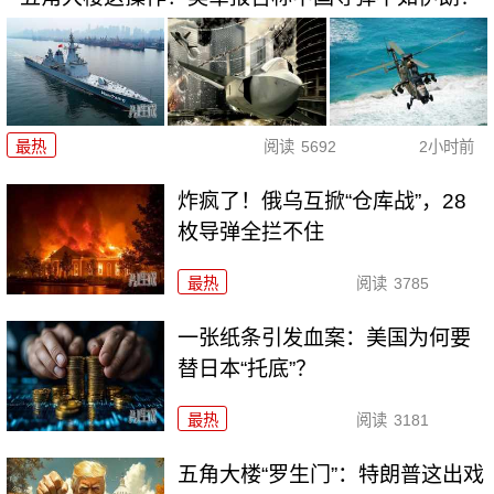
最热
阅读
5692
2小时前
炸疯了！俄乌互掀“仓库战”，28
枚导弹全拦不住
最热
阅读
3785
一张纸条引发血案：美国为何要
替日本“托底”？
最热
阅读
3181
五角大楼“罗生门”：特朗普这出戏