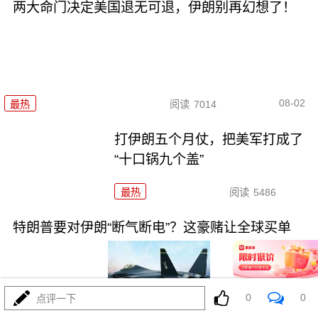
两大命门决定美国退无可退，伊朗别再幻想了！
08-02
最热
阅读
7014
打伊朗五个月仗，把美军打成了
“十口锅九个盖”
最热
阅读
5486
特朗普要对伊朗“断气断电”？这豪赌让全球买单
0
0
点评一下