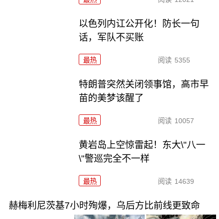
以色列内讧公开化！防长一句
话，军队不买账
最热
阅读
5355
特朗普突然关闭领事馆，高市早
苗的美梦该醒了
最热
阅读
10057
黄岩岛上空惊雷起！东大\"八一
\"警巡完全不一样
最热
阅读
14639
赫梅利尼茨基7小时殉爆，乌后方比前线更致命