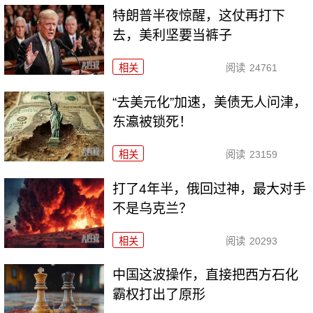
特朗普半夜惊醒，这仗再打下
去，美利坚要当裤子
相关
阅读
24761
“去美元化”加速，美债无人问津，
东瀛被锁死！
相关
阅读
23159
打了4年半，俄回过神，最大对手
不是乌克兰？
相关
阅读
20293
中国这波操作，直接把西方石化
霸权打出了原形