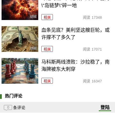
\"岛链梦\"碎一地
相关
阅读
17348
血条见底？美利坚这艘巨轮，或
许撑不了多久了
相关
阅读
17071
马科斯两线溃败：沙拉稳了，南
海牌被东大刺穿
相关
阅读
16347
热门评论
登陆
0
条评论