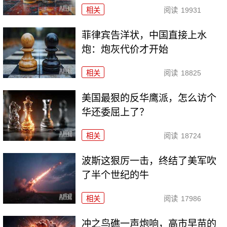
相关
阅读
19931
菲律宾告洋状，中国直接上水
炮：炮灰代价才开始
相关
阅读
18825
美国最狠的反华鹰派，怎么访个
华还委屈上了？
相关
阅读
18724
波斯这狠厉一击，终结了美军吹
了半个世纪的牛
相关
阅读
17986
冲之鸟礁一声炮响，高市早苗的