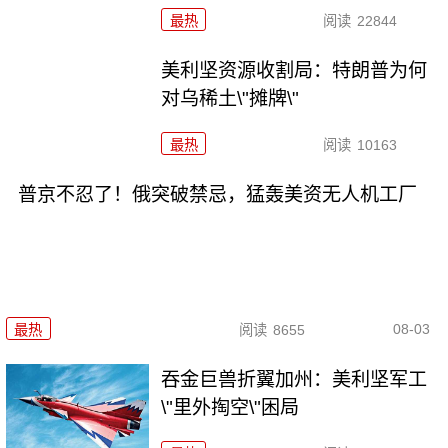
最热
阅读
22844
美利坚资源收割局：特朗普为何
对乌稀土\"摊牌\"
最热
阅读
10163
普京不忍了！俄突破禁忌，猛轰美资无人机工厂
08-03
最热
阅读
8655
吞金巨兽折翼加州：美利坚军工
\"里外掏空\"困局