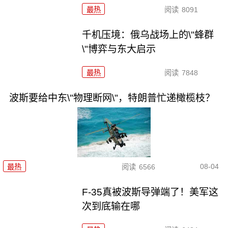
最热
阅读
8091
千机压境：俄乌战场上的\"蜂群
\"博弈与东大启示
最热
阅读
7848
波斯要给中东\"物理断网\"，特朗普忙递橄榄枝？
08-04
最热
阅读
6566
F-35真被波斯导弹端了！美军这
次到底输在哪