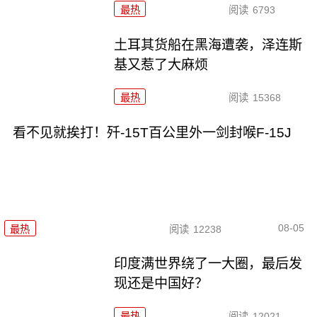
最热
阅读
6793
土耳其货船在黑海遭袭，泽连斯
基又惹了大麻烦
最热
阅读
15368
看不见就挨打！歼-15T百公里外一剑封喉F-15J
08-05
最热
阅读
12238
印度满世界绕了一大圈，最后发
现还是中国好？
最热
阅读
12021