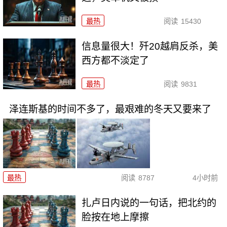
最热
阅读
15430
信息量很大！歼20越肩反杀，美
西方都不淡定了
最热
阅读
9831
泽连斯基的时间不多了，最艰难的冬天又要来了
最热
阅读
8787
4小时前
扎卢日内说的一句话，把北约的
脸按在地上摩擦