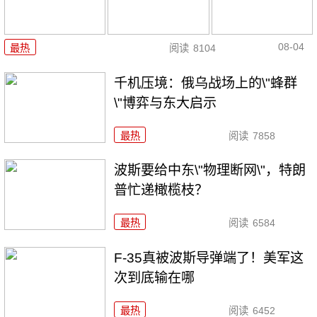
08-04
最热
阅读
8104
千机压境：俄乌战场上的\"蜂群
\"博弈与东大启示
最热
阅读
7858
波斯要给中东\"物理断网\"，特朗
普忙递橄榄枝？
最热
阅读
6584
F-35真被波斯导弹端了！美军这
次到底输在哪
最热
阅读
6452