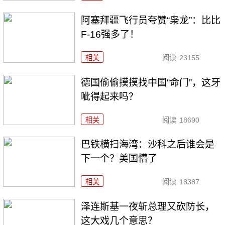
阿塞拜疆飞行员夸赞“枭龙”：比比
F-16强多了！
相关
阅读
23155
德国偷偷摸摸找中国“命门”，这牙
呲得起来吗？
相关
阅读
18690
巴铁横扫海湾：沙科之后谁会是
下一个？美国懵了
相关
阅读
18387
泽连斯基一夜斩总理又砍防长，
这大戏几个意思？