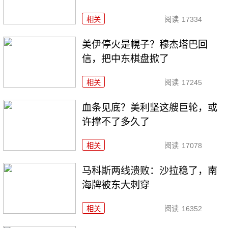
相关
阅读
17334
美伊停火是幌子？穆杰塔巴回
信，把中东棋盘掀了
相关
阅读
17245
血条见底？美利坚这艘巨轮，或
许撑不了多久了
相关
阅读
17078
马科斯两线溃败：沙拉稳了，南
海牌被东大刺穿
相关
阅读
16352