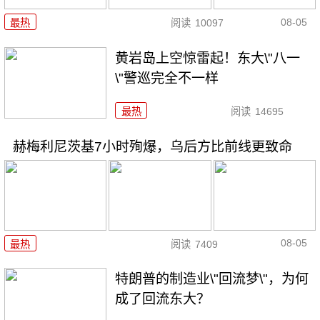
08-05
最热
阅读
10097
黄岩岛上空惊雷起！东大\"八一
\"警巡完全不一样
最热
阅读
14695
赫梅利尼茨基7小时殉爆，乌后方比前线更致命
08-05
最热
阅读
7409
特朗普的制造业\"回流梦\"，为何
成了回流东大？