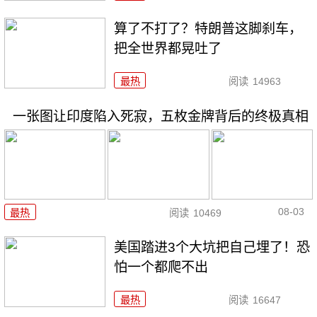
算了不打了？特朗普这脚刹车，
把全世界都晃吐了
最热
阅读
14963
一张图让印度陷入死寂，五枚金牌背后的终极真相
08-03
最热
阅读
10469
美国踏进3个大坑把自己埋了！恐
怕一个都爬不出
最热
阅读
16647