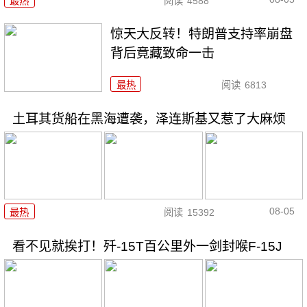
最热
阅读
4588
惊天大反转！特朗普支持率崩盘
背后竟藏致命一击
最热
阅读
6813
土耳其货船在黑海遭袭，泽连斯基又惹了大麻烦
08-05
最热
阅读
15392
看不见就挨打！歼-15T百公里外一剑封喉F-15J