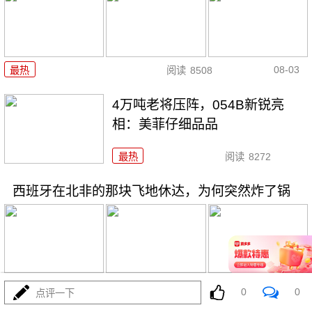
08-03
最热
阅读
8508
4万吨老将压阵，054B新锐亮
相：美菲仔细品品
最热
阅读
8272
西班牙在北非的那块飞地休达，为何突然炸了锅
08-03
最热
阅读
3882
0
0
点评一下