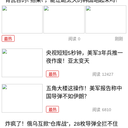
青瓦台的\"拍桌\"，能让跪太久的韩国站起来吗？
最热
阅读
0
刚刚
央视短短5秒钟，美军3年兵推一
夜作废！亚太变天
最热
阅读
12427
五角大楼这操作！美军报告称中
国导弹不如伊朗？
最热
阅读
6810
炸疯了！俄乌互掀“仓库战”，28枚导弹全拦不住