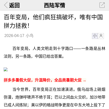
返回
西陆军情
百年变局，他们疯狂搞破坏，唯有中国
拼力拯救！
小
大
2026-04-17
小鸟
百年变局，人类文明走到十字路口——一条路是丛林
法则，另一条路，中国已给出答案。
拼多多暑假大促，升温降价，全品类暑期大促 →
当今世界，百年变局正在加速演进。俄乌战场上硝烟
弥漫，炮弹呼啸声不绝于耳；巴以之间血火交织，加沙地带
已成人间炼狱；美以伊的暗战明争更是在中东大地上投下了