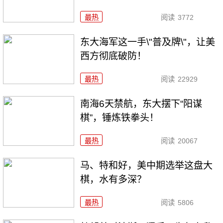
最热
阅读
3772
东大海军这一手\"普及牌\"，让美
西方彻底破防！
最热
阅读
22929
南海6天禁航，东大摆下“阳谋
棋”，锤炼铁拳头！
最热
阅读
20067
马、特和好，美中期选举这盘大
棋，水有多深？
最热
阅读
5806