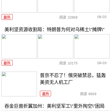
08-03
最热
阅读
22868
美利坚资源收割局：特朗普为何对乌稀土\"摊牌\"
08-03
最热
阅读
10175
普京不忍了！俄突破禁忌，猛轰
美资无人机工厂
最热
阅读
8669
吞金巨兽折翼加州：美利坚军工\"里外掏空\"困局