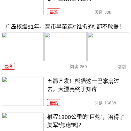
最热
阅读
308
广岛核爆81年，高市早苗连\"谁扔的\"都不敢提！
最热
阅读
260
刚刚
五箭齐发！熊猫这一巴掌扇过
去，大漂亮终于知疼
最热
阅读
16838
射程1800公里的“巨炮”，治得了
美军“焦虑”吗？