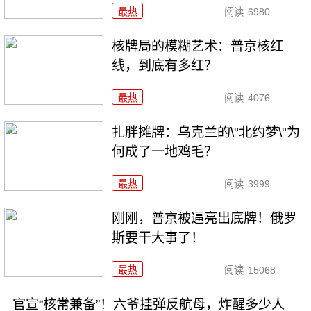
最热
阅读
6980
核牌局的模糊艺术：普京核红
线，到底有多红？
最热
阅读
4076
扎胖摊牌：乌克兰的\"北约梦\"为
何成了一地鸡毛？
最热
阅读
3999
刚刚，普京被逼亮出底牌！俄罗
斯要干大事了！
最热
阅读
15068
官宣“核常兼备”！六爷挂弹反航母，炸醒多少人