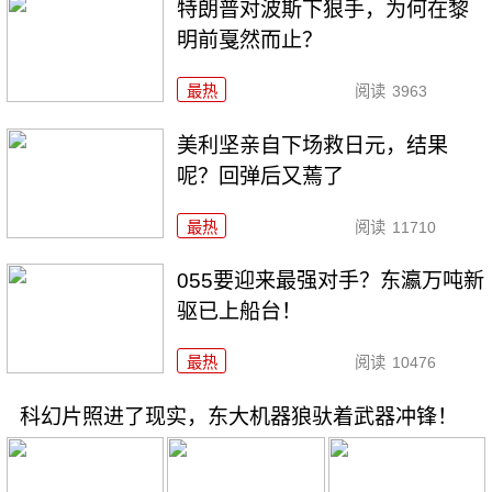
特朗普对波斯下狠手，为何在黎
明前戛然而止？
最热
阅读
3963
美利坚亲自下场救日元，结果
呢？回弹后又蔫了
最热
阅读
11710
055要迎来最强对手？东瀛万吨新
驱已上船台！
最热
阅读
10476
科幻片照进了现实，东大机器狼驮着武器冲锋！