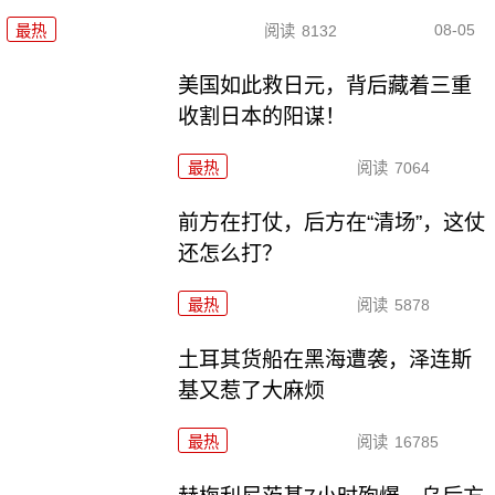
08-05
最热
阅读
8132
美国如此救日元，背后藏着三重
收割日本的阳谋！
最热
阅读
7064
前方在打仗，后方在“清场”，这仗
还怎么打？
最热
阅读
5878
土耳其货船在黑海遭袭，泽连斯
基又惹了大麻烦
最热
阅读
16785