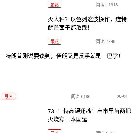
最热
阅读
11918
灭人种？以色列这波操作，连特
朗普面子都敢踩！
最热
阅读
7349
特朗普刚说要谈判，伊朗又是反手就是一巴掌！
08-04
最热
阅读
6196
731！特高课还魂！高市早苗两把
火烧穿日本国运