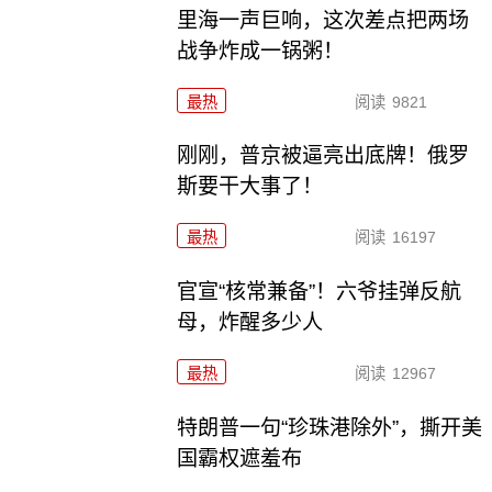
里海一声巨响，这次差点把两场
战争炸成一锅粥！
最热
阅读
9821
刚刚，普京被逼亮出底牌！俄罗
斯要干大事了！
最热
阅读
16197
官宣“核常兼备”！六爷挂弹反航
母，炸醒多少人
最热
阅读
12967
特朗普一句“珍珠港除外”，撕开美
国霸权遮羞布