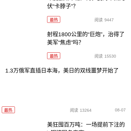
伏“卡脖子”？
最热
阅读
9447
射程1800公里的“巨炮”，治得了
美军“焦虑”吗？
最热
阅读
15530
1.3万俄军直插日本海，美日的双线噩梦开始了
08-07
最热
阅读
13264
美狂囤百万吨：一场提前下注的