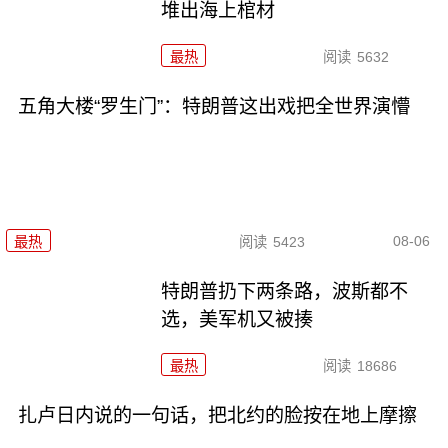
堆出海上棺材
最热
阅读
5632
五角大楼“罗生门”：特朗普这出戏把全世界演懵
08-06
最热
阅读
5423
特朗普扔下两条路，波斯都不
选，美军机又被揍
最热
阅读
18686
扎卢日内说的一句话，把北约的脸按在地上摩擦