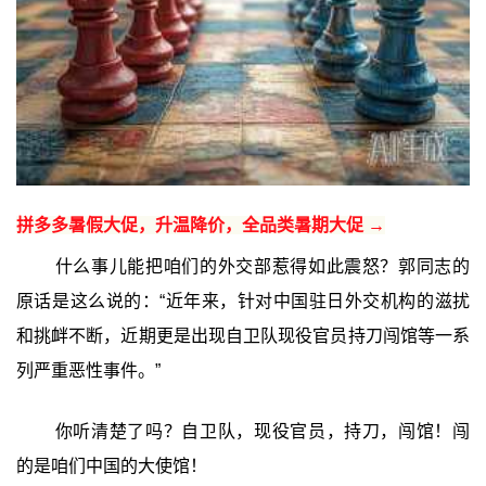
拼多多暑假大促，升温降价，全品类暑期大促 →
什么事儿能把咱们的外交部惹得如此震怒？郭同志的
原话是这么说的：“近年来，针对中国驻日外交机构的滋扰
和挑衅不断，近期更是出现自卫队现役官员持刀闯馆等一系
列严重恶性事件。”
你听清楚了吗？自卫队，现役官员，持刀，闯馆！闯
的是咱们中国的大使馆！