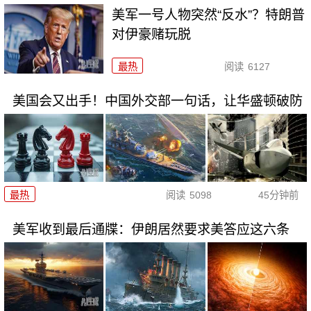
美军一号人物突然“反水”？特朗普
对伊豪赌玩脱
最热
阅读
6127
美国会又出手！中国外交部一句话，让华盛顿破防
最热
阅读
5098
45分钟前
美军收到最后通牒：伊朗居然要求美答应这六条