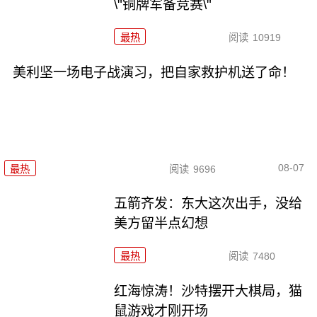
\"铜牌军备竞赛\"
最热
阅读
10919
美利坚一场电子战演习，把自家救护机送了命！
08-07
最热
阅读
9696
五箭齐发：东大这次出手，没给
美方留半点幻想
最热
阅读
7480
红海惊涛！沙特摆开大棋局，猫
鼠游戏才刚开场