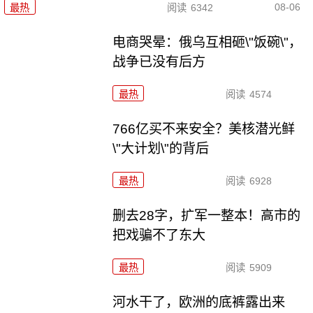
08-06
最热
阅读
6342
电商哭晕：俄乌互相砸\"饭碗\"，
战争已没有后方
最热
阅读
4574
766亿买不来安全？美核潜光鲜
\"大计划\"的背后
最热
阅读
6928
删去28字，扩军一整本！高市的
把戏骗不了东大
最热
阅读
5909
河水干了，欧洲的底裤露出来