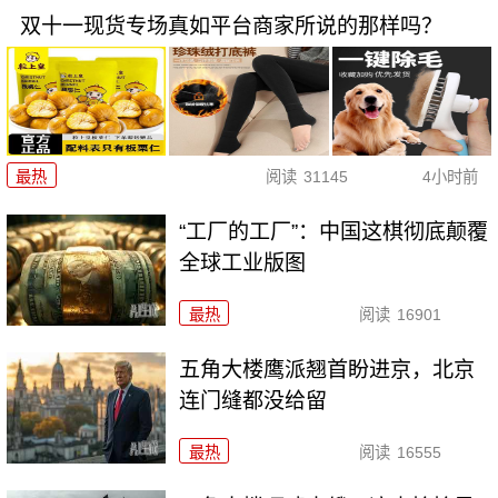
双十一现货专场真如平台商家所说的那样吗？
最热
阅读
31145
4小时前
“工厂的工厂”：中国这棋彻底颠覆
全球工业版图
最热
阅读
16901
五角大楼鹰派翘首盼进京，北京
连门缝都没给留
最热
阅读
16555