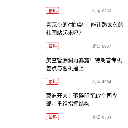
最热
阅读
6362
青瓦台的\"拍桌\"，能让跪太久的
韩国站起来吗？
最热
阅读
5967
美空管漏洞再暴露！特朗普专机
差点与客机撞上
最热
阅读
4964
莫迪开大！砸碎印军17个司令
部，重组指挥结构
最热
阅读
8734