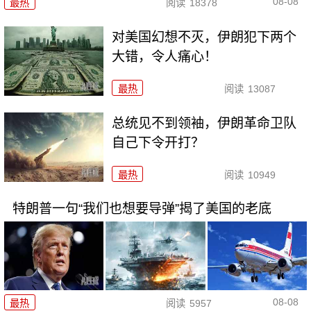
08-08
最热
阅读
18378
对美国幻想不灭，伊朗犯下两个
大错，令人痛心！
最热
阅读
13087
总统见不到领袖，伊朗革命卫队
自己下令开打？
最热
阅读
10949
特朗普一句“我们也想要导弹”揭了美国的老底
08-08
最热
阅读
5957