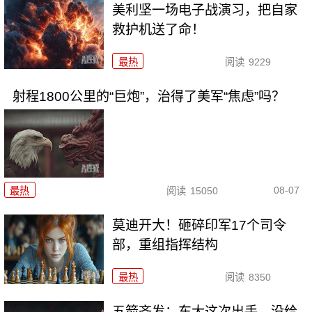
美利坚一场电子战演习，把自家
救护机送了命！
最热
阅读
9229
射程1800公里的“巨炮”，治得了美军“焦虑”吗？
08-07
最热
阅读
15050
莫迪开大！砸碎印军17个司令
部，重组指挥结构
最热
阅读
8350
五箭齐发：东大这次出手，没给