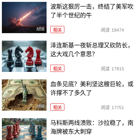
波斯这狠厉一击，终结了美军吹
了半个世纪的牛
相关
阅读
18474
泽连斯基一夜斩总理又砍防长，
这大戏几个意思？
相关
阅读
17815
血条见底？美利坚这艘巨轮，或
许撑不了多久了
相关
阅读
17751
马科斯两线溃败：沙拉稳了，南
海牌被东大刺穿