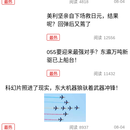
08-04
最热
阅读
4818
美利坚亲自下场救日元，结果
呢？回弹后又蔫了
最热
阅读
12556
055要迎来最强对手？东瀛万吨新
驱已上船台！
最热
阅读
11432
科幻片照进了现实，东大机器狼驮着武器冲锋！
08-04
最热
阅读
8937