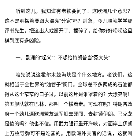
听到这儿，我知道有老铁要问了：这欧洲几个意思？
这不是明摆着要跟大漂亮“分家”吗？别急，今儿咱就学学那
评书先生，把这出大戏掰开了、揉碎了，给你好好唠唠这盘
棋到底有多凶险。
一、欧洲的“起义”：不想给特朗普当“冤大头”
咱先说说这霍尔木兹海峡是个什么地方。老铁们，这
就相当于全世界的“油管子”阀门。全球差不多两成的石油都
得从这个窄窄的口子过。以前这片是谁罩着的？大漂亮啊！
第五舰队就在巴林，那叫一个横着走。可现在呢？特朗普政
府一个劲儿逼欧洲盟友派军舰去硬闯、去封锁伊朗。马克龙
是傻的吗？他也不傻。用武力强行重开海峡，对面岸上伊朗
上万枚导弹可不是吃素的。用欧洲外交官的话说，这就叫