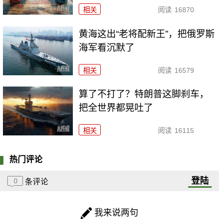
相关
阅读
16870
黄海这出“老将配新王”，把俄罗斯
海军看沉默了
相关
阅读
16579
算了不打了？特朗普这脚刹车，
把全世界都晃吐了
相关
阅读
16115
热门评论
登陆
0
条评论
我来说两句