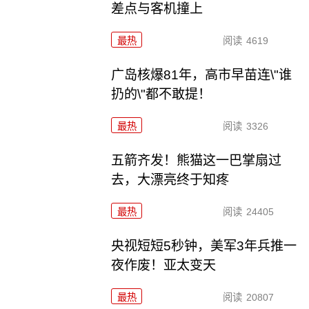
差点与客机撞上
最热
阅读
4619
广岛核爆81年，高市早苗连\"谁
扔的\"都不敢提！
最热
阅读
3326
五箭齐发！熊猫这一巴掌扇过
去，大漂亮终于知疼
最热
阅读
24405
央视短短5秒钟，美军3年兵推一
夜作废！亚太变天
最热
阅读
20807