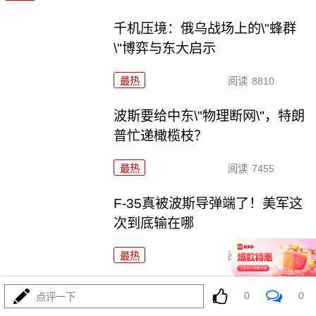
千机压境：俄乌战场上的\"蜂群
\"博弈与东大启示
最热
阅读
8810
波斯要给中东\"物理断网\"，特朗
普忙递橄榄枝？
最热
阅读
7455
F-35真被波斯导弹端了！美军这
次到底输在哪
最热
阅读
7214
算了不打了？特朗普这脚刹车，把全世界都晃吐了
0
0
点评一下