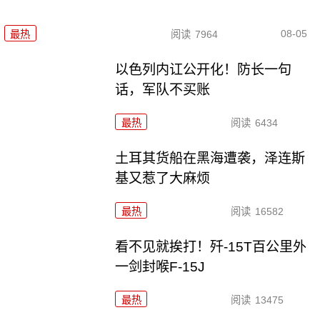
08-05
最热
阅读
7964
以色列内讧公开化！防长一句
话，军队不买账
最热
阅读
6434
土耳其货船在黑海遭袭，泽连斯
基又惹了大麻烦
最热
阅读
16582
看不见就挨打！歼-15T百公里外
一剑封喉F-15J
最热
阅读
13475