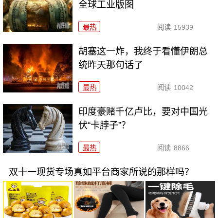
全球工业版图
最热
阅读
15939
胡塞这一炸，我终于看懂伊朗总
统昨天那句话了
最热
阅读
10042
印度豪赌千亿卢比，要对中国光
伏“卡脖子”？
最热
阅读
8866
双十一现货专场真如平台商家所说的那样吗？