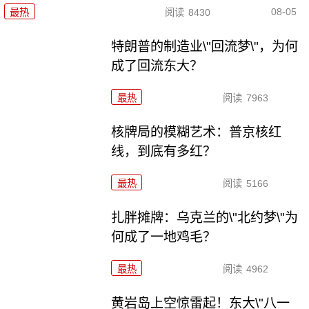
08-05
最热
阅读
8430
特朗普的制造业\"回流梦\"，为何
成了回流东大？
最热
阅读
7963
核牌局的模糊艺术：普京核红
线，到底有多红？
最热
阅读
5166
扎胖摊牌：乌克兰的\"北约梦\"为
何成了一地鸡毛？
最热
阅读
4962
黄岩岛上空惊雷起！东大\"八一