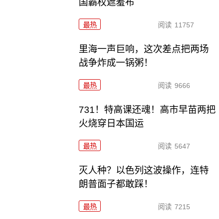
国霸权遮羞布
最热
阅读
11757
里海一声巨响，这次差点把两场
战争炸成一锅粥！
最热
阅读
9666
731！特高课还魂！高市早苗两把
火烧穿日本国运
最热
阅读
5647
灭人种？以色列这波操作，连特
朗普面子都敢踩！
最热
阅读
7215