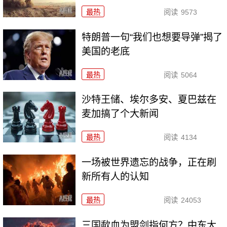
最热
阅读
9573
特朗普一句“我们也想要导弹”揭了
美国的老底
最热
阅读
5064
沙特王储、埃尔多安、夏巴兹在
麦加搞了个大新闻
最热
阅读
4134
一场被世界遗忘的战争，正在刷
新所有人的认知
最热
阅读
24053
三国歃血为盟剑指何方？中东大