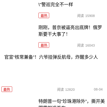
\"警巡完全不一样
最热
阅读
15908
刚刚，普京被逼亮出底牌！俄罗
斯要干大事了！
最热
阅读
16043
官宣“核常兼备”！六爷挂弹反航母，炸醒多少人
08-04
最热
阅读
12820
特朗普一句“珍珠港除外”，撕开美