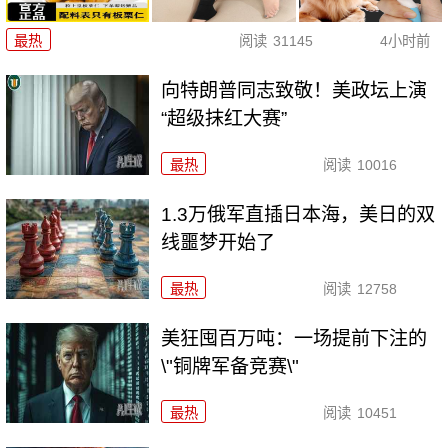
最热
阅读
31145
4小时前
向特朗普同志致敬！美政坛上演
“超级抹红大赛”
最热
阅读
10016
1.3万俄军直插日本海，美日的双
线噩梦开始了
最热
阅读
12758
美狂囤百万吨：一场提前下注的
\"铜牌军备竞赛\"
最热
阅读
10451