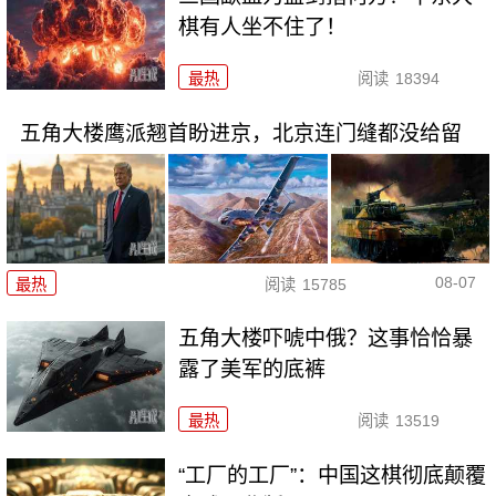
棋有人坐不住了！
最热
阅读
18394
五角大楼鹰派翘首盼进京，北京连门缝都没给留
08-07
最热
阅读
15785
五角大楼吓唬中俄？这事恰恰暴
露了美军的底裤
最热
阅读
13519
“工厂的工厂”：中国这棋彻底颠覆