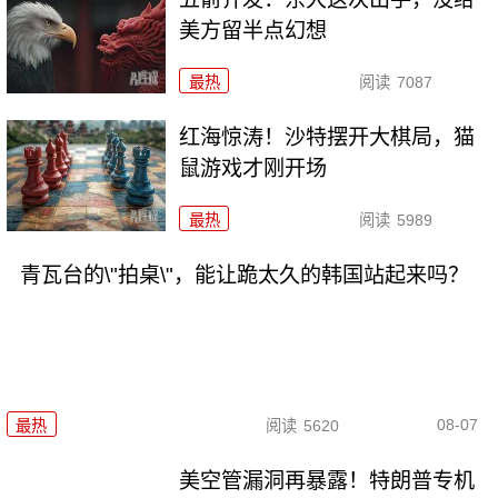
美方留半点幻想
最热
阅读
7087
红海惊涛！沙特摆开大棋局，猫
鼠游戏才刚开场
最热
阅读
5989
青瓦台的\"拍桌\"，能让跪太久的韩国站起来吗？
08-07
最热
阅读
5620
美空管漏洞再暴露！特朗普专机