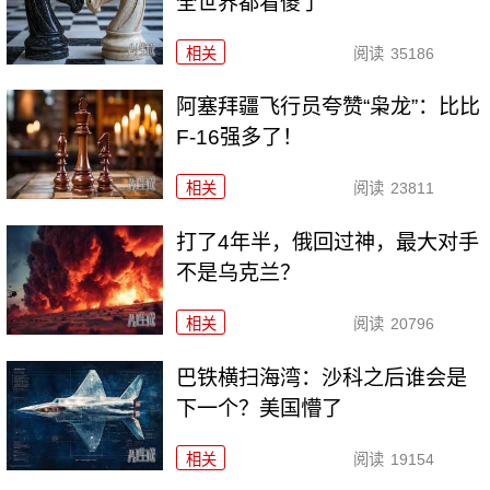
全世界都看傻了
相关
阅读
35186
阿塞拜疆飞行员夸赞“枭龙”：比比
F-16强多了！
相关
阅读
23811
打了4年半，俄回过神，最大对手
不是乌克兰？
相关
阅读
20796
巴铁横扫海湾：沙科之后谁会是
下一个？美国懵了
相关
阅读
19154