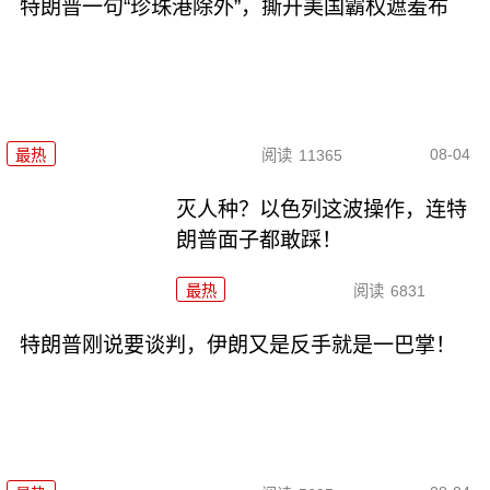
特朗普一句“珍珠港除外”，撕开美国霸权遮羞布
08-04
最热
阅读
11365
灭人种？以色列这波操作，连特
朗普面子都敢踩！
最热
阅读
6831
特朗普刚说要谈判，伊朗又是反手就是一巴掌！