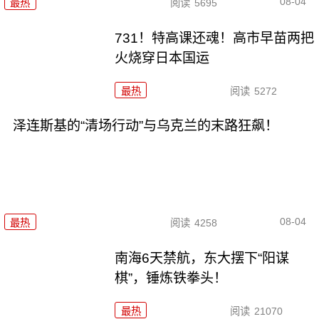
08-04
最热
阅读
5695
731！特高课还魂！高市早苗两把
火烧穿日本国运
最热
阅读
5272
泽连斯基的“清场行动”与乌克兰的末路狂飙！
08-04
最热
阅读
4258
南海6天禁航，东大摆下“阳谋
棋”，锤炼铁拳头！
最热
阅读
21070