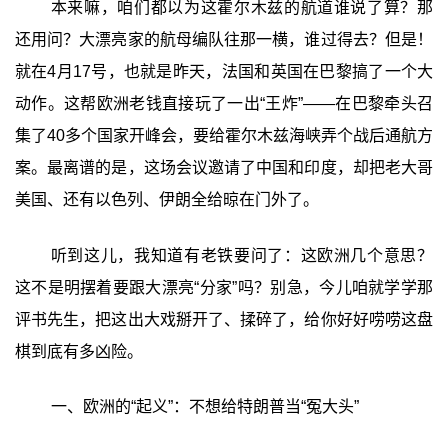
本来嘛，咱们都以为这霍尔木兹的航道谁说了算？那
还用问？大漂亮家的航母编队往那一横，谁过得去？但是！
就在4月17号，也就是昨天，法国和英国在巴黎搞了一个大
动作。这帮欧洲老钱直接玩了一出“王炸”——在巴黎牵头召
集了40多个国家开峰会，要给霍尔木兹海峡弄个战后通航方
案。最离谱的是，这场会议邀请了中国和印度，却把老大哥
美国、还有以色列、伊朗全给晾在门外了。
听到这儿，我知道有老铁要问了：这欧洲几个意思？
这不是明摆着要跟大漂亮“分家”吗？别急，今儿咱就学学那
评书先生，把这出大戏掰开了、揉碎了，给你好好唠唠这盘
棋到底有多凶险。
一、欧洲的“起义”：不想给特朗普当“冤大头”