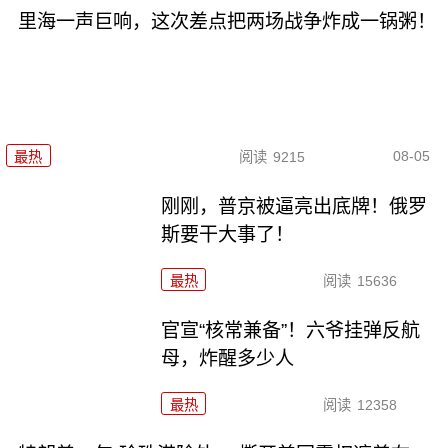
里海一声巨响，这次差点把两场战争炸成一锅粥！
08-05
最热
阅读
9215
刚刚，普京被逼亮出底牌！俄罗
斯要干大事了！
最热
阅读
15636
官宣“核常兼备”！六爷挂弹反航
母，炸醒多少人
最热
阅读
12358