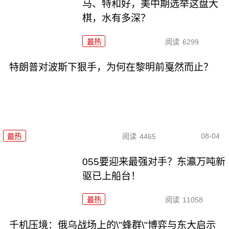
马、特和好，美中期选举这盘大
棋，水有多深？
最热
阅读
6299
特朗普对波斯下狠手，为何在黎明前戛然而止？
08-04
最热
阅读
4465
055要迎来最强对手？东瀛万吨新
驱已上船台！
最热
阅读
11058
千机压境：俄乌战场上的\"蜂群\"博弈与东大启示