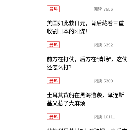
最热
阅读
7556
美国如此救日元，背后藏着三重
收割日本的阳谋！
最热
阅读
6392
前方在打仗，后方在“清场”，这仗
还怎么打？
最热
阅读
5300
土耳其货船在黑海遭袭，泽连斯
基又惹了大麻烦
最热
阅读
16111