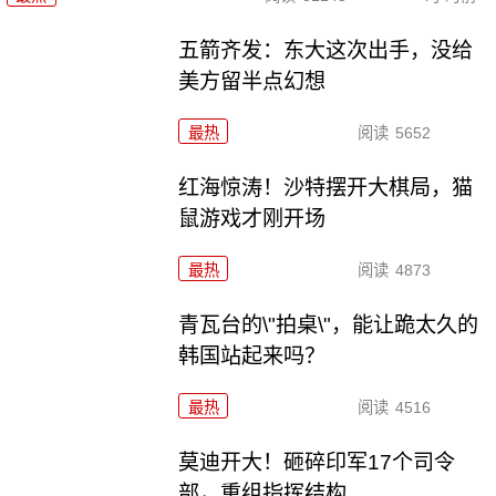
五箭齐发：东大这次出手，没给
美方留半点幻想
最热
阅读
5652
红海惊涛！沙特摆开大棋局，猫
鼠游戏才刚开场
最热
阅读
4873
青瓦台的\"拍桌\"，能让跪太久的
韩国站起来吗？
最热
阅读
4516
莫迪开大！砸碎印军17个司令
部，重组指挥结构