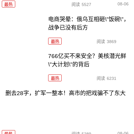
08-06
最热
阅读
5527
电商哭晕：俄乌互相砸\"饭碗\"，
战争已没有后方
最热
阅读
3869
766亿买不来安全？美核潜光鲜
\"大计划\"的背后
最热
阅读
6231
删去28字，扩军一整本！高市的把戏骗不了东大
08-06
最热
阅读
5289