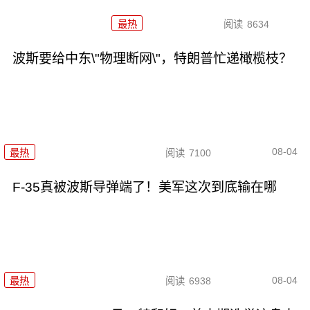
最热
阅读
8634
波斯要给中东\"物理断网\"，特朗普忙递橄榄枝？
08-04
最热
阅读
7100
F-35真被波斯导弹端了！美军这次到底输在哪
08-04
最热
阅读
6938