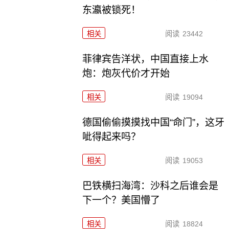
东瀛被锁死！
相关
阅读
23442
菲律宾告洋状，中国直接上水
炮：炮灰代价才开始
相关
阅读
19094
德国偷偷摸摸找中国“命门”，这牙
呲得起来吗？
相关
阅读
19053
巴铁横扫海湾：沙科之后谁会是
下一个？美国懵了
相关
阅读
18824