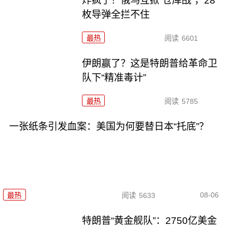
炸疯了！俄乌互掀“仓库战”，28
枚导弹全拦不住
最热
阅读
6601
伊朗赢了？这是特朗普给革命卫
队下“精准毒计”
最热
阅读
5785
一张纸条引发血案：美国为何要替日本“托底”？
08-06
最热
阅读
5633
特朗普“黄金舰队”：2750亿美金