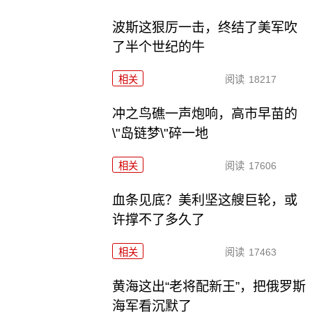
波斯这狠厉一击，终结了美军吹
了半个世纪的牛
相关
阅读
18217
冲之鸟礁一声炮响，高市早苗的
\"岛链梦\"碎一地
相关
阅读
17606
血条见底？美利坚这艘巨轮，或
许撑不了多久了
相关
阅读
17463
黄海这出“老将配新王”，把俄罗斯
海军看沉默了