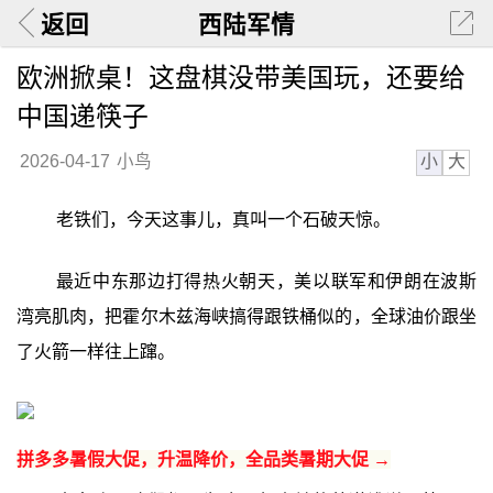
返回
西陆军情
欧洲掀桌！这盘棋没带美国玩，还要给
中国递筷子
小
大
2026-04-17
小鸟
老铁们，今天这事儿，真叫一个石破天惊。
最近中东那边打得热火朝天，美以联军和伊朗在波斯
湾亮肌肉，把霍尔木兹海峡搞得跟铁桶似的，全球油价跟坐
了火箭一样往上蹿。
拼多多暑假大促，升温降价，全品类暑期大促 →