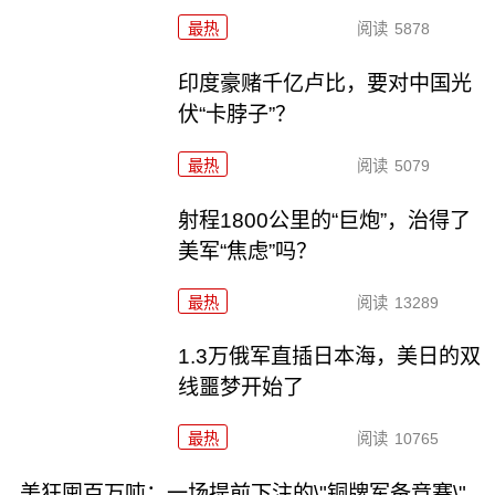
最热
阅读
5878
印度豪赌千亿卢比，要对中国光
伏“卡脖子”？
最热
阅读
5079
射程1800公里的“巨炮”，治得了
美军“焦虑”吗？
最热
阅读
13289
1.3万俄军直插日本海，美日的双
线噩梦开始了
最热
阅读
10765
美狂囤百万吨：一场提前下注的\"铜牌军备竞赛\"