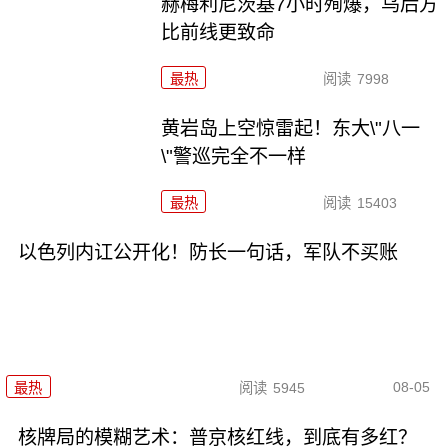
赫梅利尼茨基7小时殉爆，乌后方
比前线更致命
最热
阅读
7998
黄岩岛上空惊雷起！东大\"八一
\"警巡完全不一样
最热
阅读
15403
以色列内讧公开化！防长一句话，军队不买账
08-05
最热
阅读
5945
核牌局的模糊艺术：普京核红线，到底有多红？