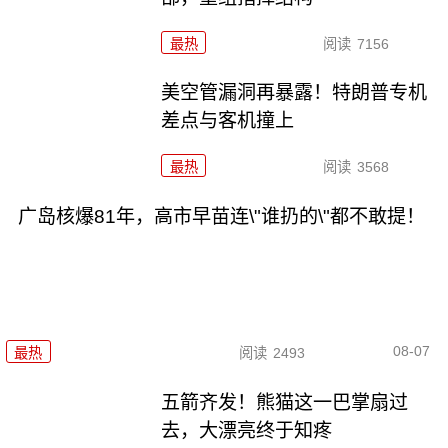
最热
阅读
7156
美空管漏洞再暴露！特朗普专机
差点与客机撞上
最热
阅读
3568
广岛核爆81年，高市早苗连\"谁扔的\"都不敢提！
08-07
最热
阅读
2493
五箭齐发！熊猫这一巴掌扇过
去，大漂亮终于知疼