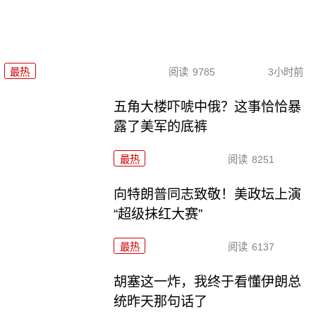
最热
阅读
9785
3小时前
五角大楼吓唬中俄？这事恰恰暴
露了美军的底裤
最热
阅读
8251
向特朗普同志致敬！美政坛上演
“超级抹红大赛”
最热
阅读
6137
胡塞这一炸，我终于看懂伊朗总
统昨天那句话了