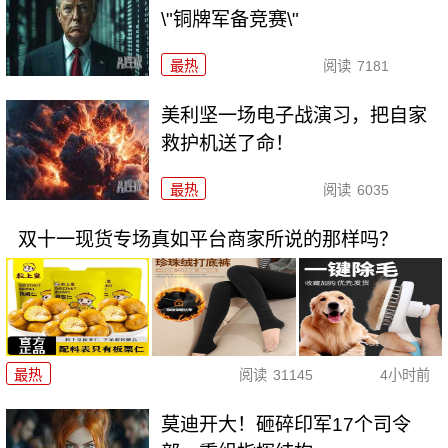
\"铜牌军备竞赛\"
最热
阅读
7181
美利坚一场电子战演习，把自家
救护机送了命！
最热
阅读
6035
双十一现货专场真如平台商家所说的那样吗？
最热
阅读
31145
4小时前
莫迪开大！砸碎印军17个司令