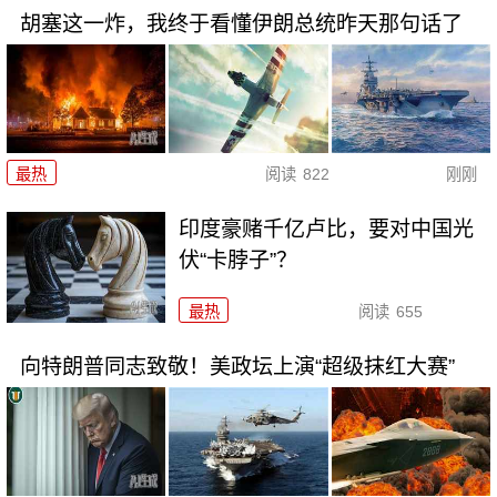
胡塞这一炸，我终于看懂伊朗总统昨天那句话了
最热
阅读
822
刚刚
印度豪赌千亿卢比，要对中国光
伏“卡脖子”？
最热
阅读
655
向特朗普同志致敬！美政坛上演“超级抹红大赛”