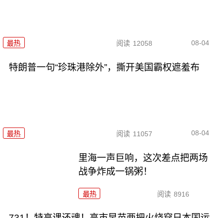
08-04
最热
阅读
12058
特朗普一句“珍珠港除外”，撕开美国霸权遮羞布
08-04
最热
阅读
11057
里海一声巨响，这次差点把两场
战争炸成一锅粥！
最热
阅读
8916
731！特高课还魂！高市早苗两把火烧穿日本国运