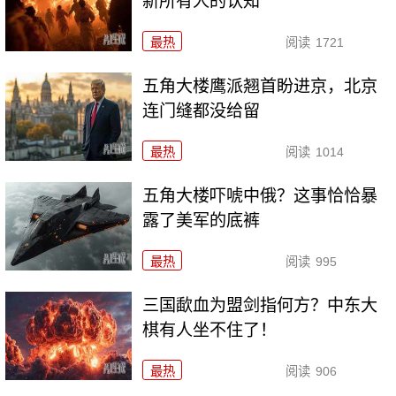
新所有人的认知
最热
阅读
1721
五角大楼鹰派翘首盼进京，北京
连门缝都没给留
最热
阅读
1014
五角大楼吓唬中俄？这事恰恰暴
露了美军的底裤
最热
阅读
995
三国歃血为盟剑指何方？中东大
棋有人坐不住了！
最热
阅读
906