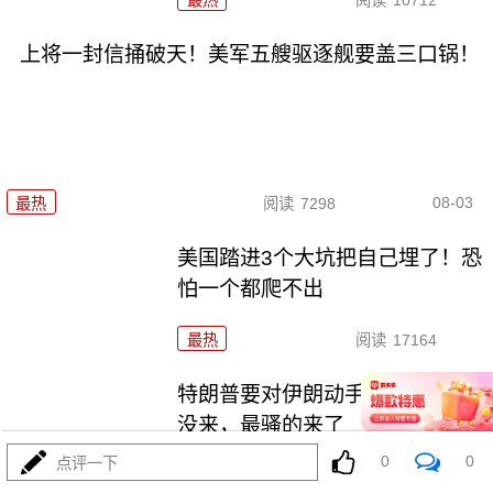
上将一封信捅破天！美军五艘驱逐舰要盖三口锅！
08-03
最热
阅读
7298
美国踏进3个大坑把自己埋了！恐
怕一个都爬不出
最热
阅读
17164
特朗普要对伊朗动手？最狠的还
没来，最骚的来了
0
0
点评一下
最热
阅读
5894