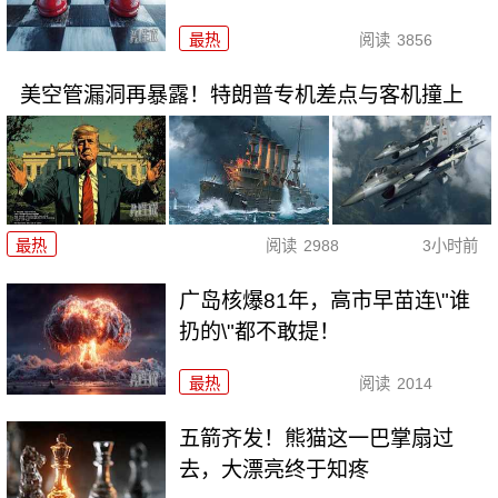
最热
阅读
3856
美空管漏洞再暴露！特朗普专机差点与客机撞上
最热
阅读
2988
3小时前
广岛核爆81年，高市早苗连\"谁
扔的\"都不敢提！
最热
阅读
2014
五箭齐发！熊猫这一巴掌扇过
去，大漂亮终于知疼