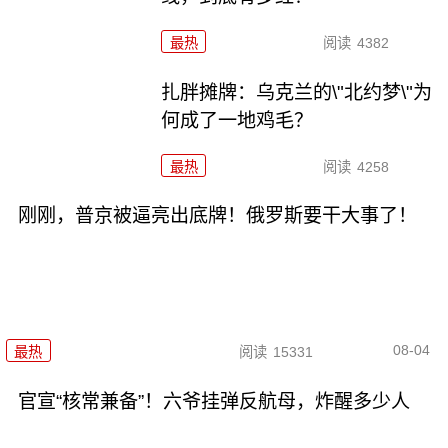
最热
阅读
4382
扎胖摊牌：乌克兰的\"北约梦\"为
何成了一地鸡毛？
最热
阅读
4258
刚刚，普京被逼亮出底牌！俄罗斯要干大事了！
08-04
最热
阅读
15331
官宣“核常兼备”！六爷挂弹反航母，炸醒多少人