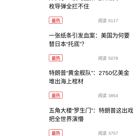
枚导弹全拦不住
最热
阅读
6117
一张纸条引发血案：美国为何要
替日本“托底”？
最热
阅读
5078
特朗普“黄金舰队”：2750亿美金
堆出海上棺材
最热
阅读
3854
五角大楼“罗生门”：特朗普这出戏
把全世界演懵
最热
阅读
3757