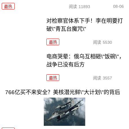
08-06
最热
阅读
11893
对检察官体系下手！李在明要打
破\"青瓦台魔咒\"
最热
阅读
5530
电商哭晕：俄乌互相砸\"饭碗\"，
战争已没有后方
最热
阅读
3557
766亿买不来安全？美核潜光鲜\"大计划\"的背后