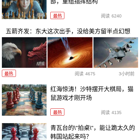
部，重组指挥结构
最热
阅读
6240
五箭齐发：东大这次出手，没给美方留半点幻想
最热
阅读
4675
3小时前
红海惊涛！沙特摆开大棋局，猫
鼠游戏才刚开场
最热
阅读
4135
青瓦台的\"拍桌\"，能让跪太久的
韩国站起来吗？