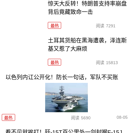
惊天大反转！特朗普支持率崩盘
背后竟藏致命一击
最热
阅读
7291
土耳其货船在黑海遭袭，泽连斯
基又惹了大麻烦
最热
阅读
15813
以色列内讧公开化！防长一句话，军队不买账
08-05
最热
阅读
5690
看不见就挨打！歼-15T百公里外一剑封喉F-15J