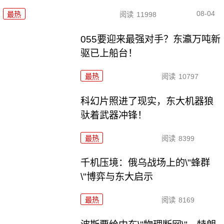
08-04
最热
阅读
11998
055要迎来最强对手？东瀛万吨新
驱已上船台！
最热
阅读
10797
科幻片照进了现实，东大机器狼
驮着武器冲锋！
最热
阅读
8399
千机压境：俄乌战场上的\"蜂群
\"博弈与东大启示
最热
阅读
8169