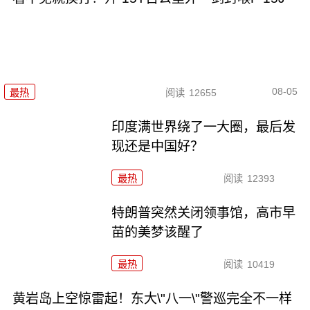
08-05
最热
阅读
12655
印度满世界绕了一大圈，最后发
现还是中国好？
最热
阅读
12393
特朗普突然关闭领事馆，高市早
苗的美梦该醒了
最热
阅读
10419
黄岩岛上空惊雷起！东大\"八一\"警巡完全不一样