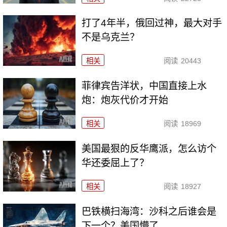
打了4年半，俄回过神，最大对手
不是乌克兰？
相关
阅读
20443
菲律宾告洋状，中国直接上水
炮：炮灰代价才开始
相关
阅读
18969
美国最狠的反华鹰派，怎么访个
华还委屈上了？
相关
阅读
18927
巴铁横扫海湾：沙科之后谁会是
下一个？美国懵了