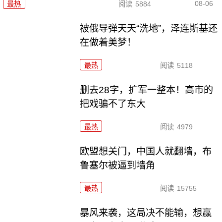
08-06
最热
阅读
5884
被俄导弹天天“洗地”，泽连斯基还
在做着美梦！
最热
阅读
5118
删去28字，扩军一整本！高市的
把戏骗不了东大
最热
阅读
4979
欧盟想关门，中国人就翻墙，布
鲁塞尔被逼到墙角
最热
阅读
15755
暴风来袭，这局决不能输，想赢