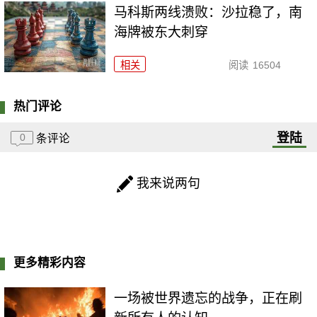
马科斯两线溃败：沙拉稳了，南
海牌被东大刺穿
相关
阅读
16504
热门评论
登陆
0
条评论
我来说两句
更多精彩内容
一场被世界遗忘的战争，正在刷