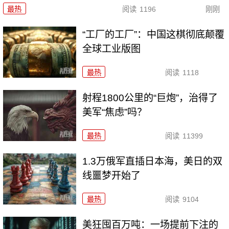
最热
阅读
1196
刚刚
“工厂的工厂”：中国这棋彻底颠覆
全球工业版图
最热
阅读
1118
射程1800公里的“巨炮”，治得了
美军“焦虑”吗？
最热
阅读
11399
1.3万俄军直插日本海，美日的双
线噩梦开始了
最热
阅读
9104
美狂囤百万吨：一场提前下注的