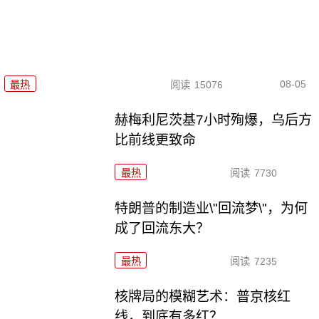
08-05
最热
阅读
15076
赫梅利尼茨基7小时殉爆，乌后方
比前线更致命
最热
阅读
7730
特朗普的制造业\"回流梦\"，为何
成了回流东大？
最热
阅读
7235
核牌局的模糊艺术：普京核红
线，到底有多红？