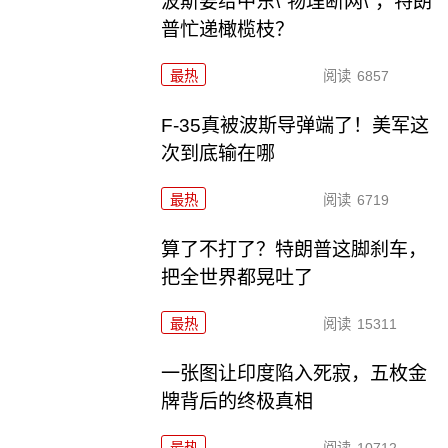
波斯要给中东\"物理断网\"，特朗
普忙递橄榄枝？
最热
阅读
6857
F-35真被波斯导弹端了！美军这
次到底输在哪
最热
阅读
6719
算了不打了？特朗普这脚刹车，
把全世界都晃吐了
最热
阅读
15311
一张图让印度陷入死寂，五枚金
牌背后的终极真相
最热
阅读
10712