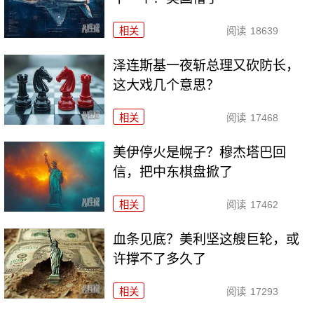
相关
阅读
18639
泽连斯基一夜斩总理又砍防长，
这大戏几个意思？
相关
阅读
17468
美伊停火是幌子？穆杰塔巴回
信，把中东棋盘掀了
相关
阅读
17462
血条见底？美利坚这艘巨轮，或
许撑不了多久了
相关
阅读
17293