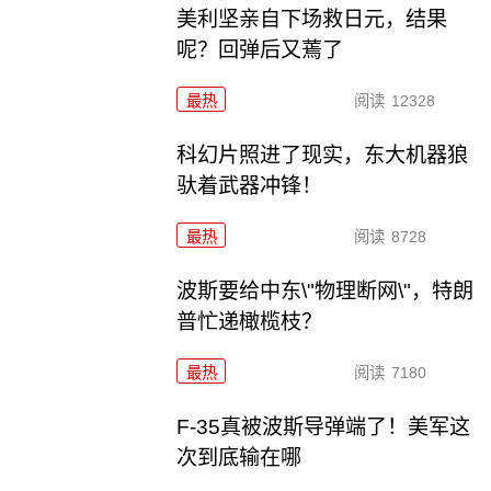
美利坚亲自下场救日元，结果
呢？回弹后又蔫了
最热
阅读
12328
科幻片照进了现实，东大机器狼
驮着武器冲锋！
最热
阅读
8728
波斯要给中东\"物理断网\"，特朗
普忙递橄榄枝？
最热
阅读
7180
F-35真被波斯导弹端了！美军这
次到底输在哪