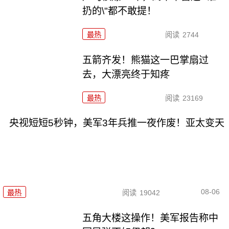
扔的\"都不敢提！
最热
阅读
2744
五箭齐发！熊猫这一巴掌扇过
去，大漂亮终于知疼
最热
阅读
23169
央视短短5秒钟，美军3年兵推一夜作废！亚太变天
08-06
最热
阅读
19042
五角大楼这操作！美军报告称中