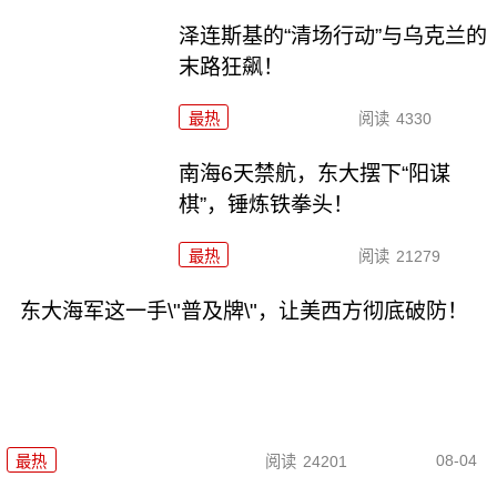
泽连斯基的“清场行动”与乌克兰的
末路狂飙！
最热
阅读
4330
南海6天禁航，东大摆下“阳谋
棋”，锤炼铁拳头！
最热
阅读
21279
东大海军这一手\"普及牌\"，让美西方彻底破防！
08-04
最热
阅读
24201