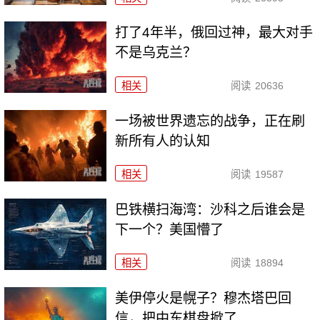
打了4年半，俄回过神，最大对手
不是乌克兰？
相关
阅读
20636
一场被世界遗忘的战争，正在刷
新所有人的认知
相关
阅读
19587
巴铁横扫海湾：沙科之后谁会是
下一个？美国懵了
相关
阅读
18894
美伊停火是幌子？穆杰塔巴回
信，把中东棋盘掀了