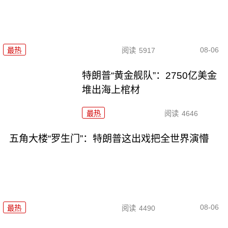
08-06
最热
阅读
5917
特朗普“黄金舰队”：2750亿美金
堆出海上棺材
最热
阅读
4646
五角大楼“罗生门”：特朗普这出戏把全世界演懵
08-06
最热
阅读
4490