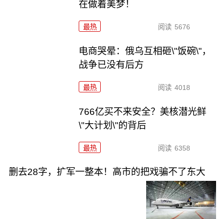
在做着美梦！
最热
阅读
5676
电商哭晕：俄乌互相砸\"饭碗\"，
战争已没有后方
最热
阅读
4018
766亿买不来安全？美核潜光鲜
\"大计划\"的背后
最热
阅读
6358
删去28字，扩军一整本！高市的把戏骗不了东大