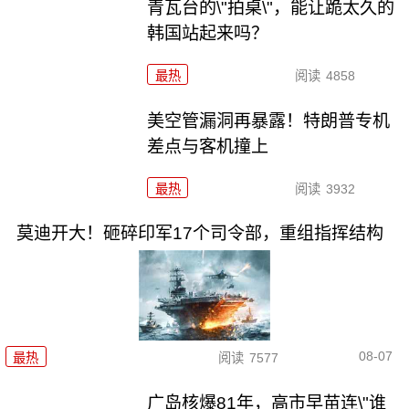
青瓦台的\"拍桌\"，能让跪太久的
韩国站起来吗？
最热
阅读
4858
美空管漏洞再暴露！特朗普专机
差点与客机撞上
最热
阅读
3932
莫迪开大！砸碎印军17个司令部，重组指挥结构
08-07
最热
阅读
7577
广岛核爆81年，高市早苗连\"谁