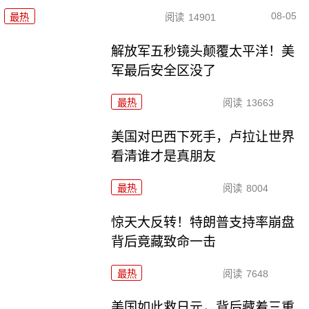
08-05
最热
阅读
14901
解放军五秒镜头颠覆太平洋！美
军最后安全区没了
最热
阅读
13663
美国对巴西下死手，卢拉让世界
看清谁才是真朋友
最热
阅读
8004
惊天大反转！特朗普支持率崩盘
背后竟藏致命一击
最热
阅读
7648
美国如此救日元，背后藏着三重