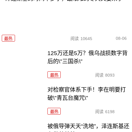
08-06
最热
阅读
10645
125万还是5万？俄乌战损数字背
后的\"三国杀\"
最热
阅读
8093
对检察官体系下手！李在明要打
破\"青瓦台魔咒\"
最热
阅读
6198
被俄导弹天天“洗地”，泽连斯基还