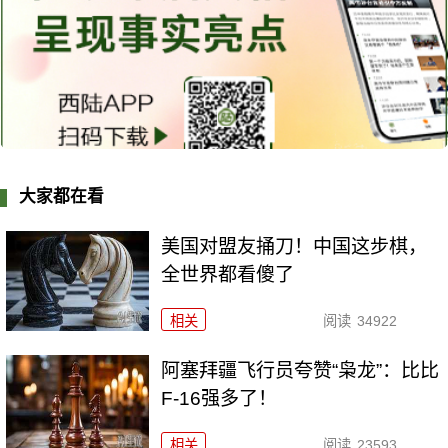
大家都在看
美国对盟友捅刀！中国这步棋，
全世界都看傻了
相关
阅读
34922
阿塞拜疆飞行员夸赞“枭龙”：比比
F-16强多了！
相关
阅读
23593