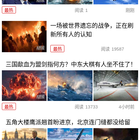
最热
阅读
1
刚刚
一场被世界遗忘的战争，正在刷
新所有人的认知
最热
阅读
19587
三国歃血为盟剑指何方？中东大棋有人坐不住了！
最热
阅读
13733
4小时前
五角大楼鹰派翘首盼进京，北京连门缝都没给留