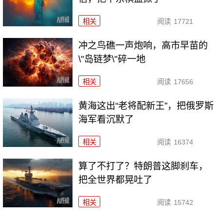
相关
阅读
17721
冲之鸟礁一声炮响，高市早苗的
\"岛链梦\"碎一地
相关
阅读
17656
黄海这出“老将配新王”，把俄罗斯
海军看沉默了
相关
阅读
16374
算了不打了？特朗普这脚刹车，
把全世界都晃吐了
相关
阅读
15742