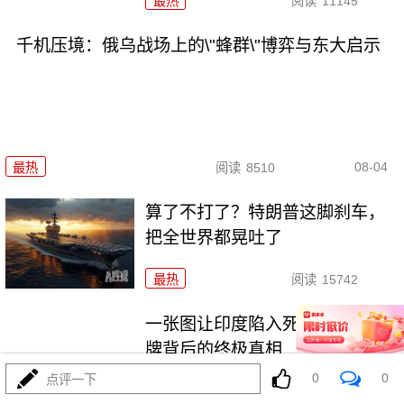
最热
阅读
11145
千机压境：俄乌战场上的\"蜂群\"博弈与东大启示
08-04
最热
阅读
8510
算了不打了？特朗普这脚刹车，
把全世界都晃吐了
最热
阅读
15742
一张图让印度陷入死寂，五枚金
牌背后的终极真相
0
0
点评一下
最热
阅读
10944