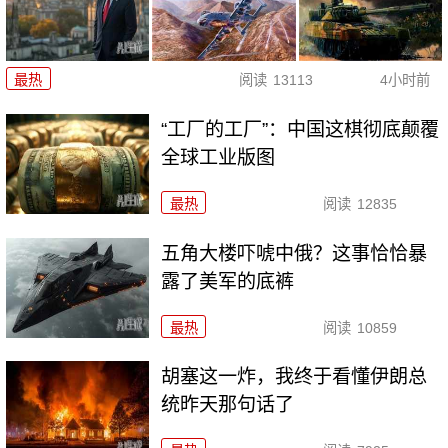
最热
阅读
13113
4小时前
“工厂的工厂”：中国这棋彻底颠覆
全球工业版图
最热
阅读
12835
五角大楼吓唬中俄？这事恰恰暴
露了美军的底裤
最热
阅读
10859
胡塞这一炸，我终于看懂伊朗总
统昨天那句话了