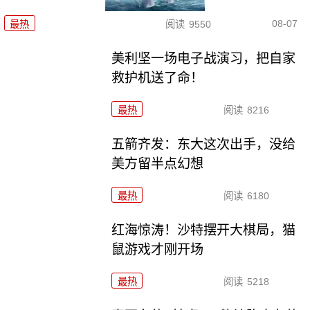
08-07
最热
阅读
9550
美利坚一场电子战演习，把自家
救护机送了命！
最热
阅读
8216
五箭齐发：东大这次出手，没给
美方留半点幻想
最热
阅读
6180
红海惊涛！沙特摆开大棋局，猫
鼠游戏才刚开场
最热
阅读
5218