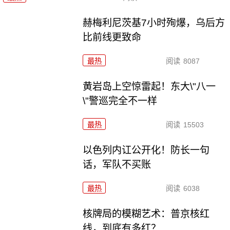
赫梅利尼茨基7小时殉爆，乌后方
比前线更致命
最热
阅读
8087
黄岩岛上空惊雷起！东大\"八一
\"警巡完全不一样
最热
阅读
15503
以色列内讧公开化！防长一句
话，军队不买账
最热
阅读
6038
核牌局的模糊艺术：普京核红
线，到底有多红？