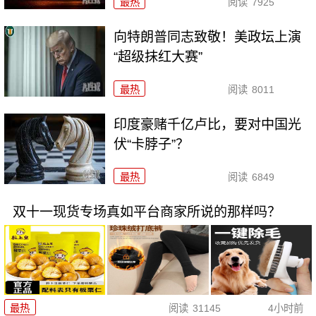
最热
阅读
7925
向特朗普同志致敬！美政坛上演
“超级抹红大赛”
最热
阅读
8011
印度豪赌千亿卢比，要对中国光
伏“卡脖子”？
最热
阅读
6849
双十一现货专场真如平台商家所说的那样吗？
最热
阅读
31145
4小时前