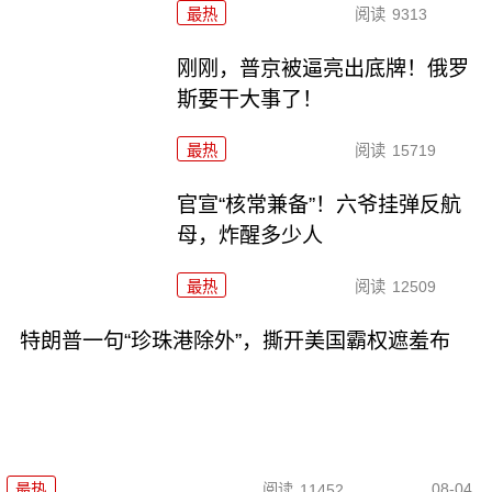
最热
阅读
9313
刚刚，普京被逼亮出底牌！俄罗
斯要干大事了！
最热
阅读
15719
官宣“核常兼备”！六爷挂弹反航
母，炸醒多少人
最热
阅读
12509
特朗普一句“珍珠港除外”，撕开美国霸权遮羞布
08-04
最热
阅读
11452