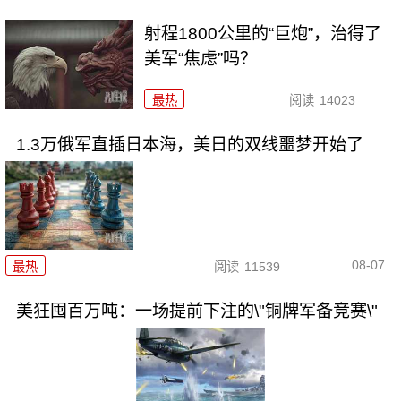
射程1800公里的“巨炮”，治得了
美军“焦虑”吗？
最热
阅读
14023
1.3万俄军直插日本海，美日的双线噩梦开始了
08-07
最热
阅读
11539
美狂囤百万吨：一场提前下注的\"铜牌军备竞赛\"