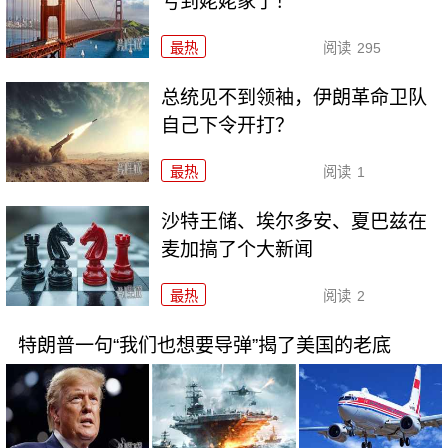
亏到姥姥家了！
最热
阅读
295
总统见不到领袖，伊朗革命卫队
自己下令开打？
最热
阅读
1
沙特王储、埃尔多安、夏巴兹在
麦加搞了个大新闻
最热
阅读
2
特朗普一句“我们也想要导弹”揭了美国的老底