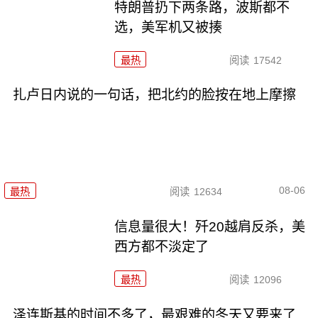
特朗普扔下两条路，波斯都不
选，美军机又被揍
最热
阅读
17542
扎卢日内说的一句话，把北约的脸按在地上摩擦
08-06
最热
阅读
12634
信息量很大！歼20越肩反杀，美
西方都不淡定了
最热
阅读
12096
泽连斯基的时间不多了，最艰难的冬天又要来了